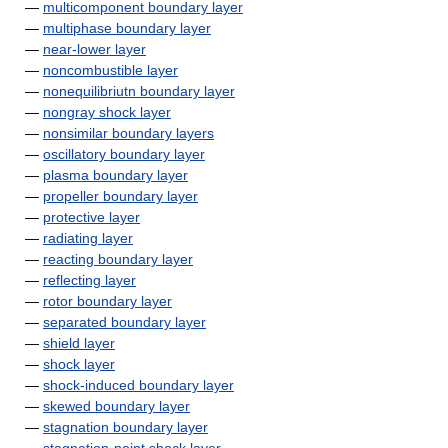
—
multicomponent boundary layer
—
multiphase boundary layer
—
near-lower layer
—
noncombustible layer
—
nonequilibriutn boundary layer
—
nongray shock layer
—
nonsimilar boundary layers
—
oscillatory boundary layer
—
plasma boundary layer
—
propeller boundary layer
—
protective layer
—
radiating layer
—
reacting boundary layer
—
reflecting layer
—
rotor boundary layer
—
separated boundary layer
—
shield layer
—
shock layer
—
shock-induced boundary layer
—
skewed boundary layer
—
stagnation boundary layer