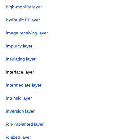
-
high-mobility layer
-
hydraulic fill layer
-
image receiving layer
-
impurity layer
-
insulating layer
-
interface layer
-
intermediate layer
-
intrinsic layer
-
inversion layer
-
ion-implanted layer
-
ionized layer