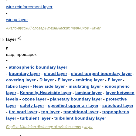
-
wire reinforcement layer
-
wiring layer
Англо-русский словарь технических терминов
layer
>
layer
10
n
шар; прошарок
•
-
atmospheric boundary layer
-
boundary layer
-
cloud layer
-
cloud-topped boundary layer
-
covering layer
-
D layer
-
E layer
-
emitting layer
-
F layer
-
fabric layer
-
Heaviside layer
-
insulating layer
-
ionospheric
layer
-
Kennelly-Heaviside layer
-
laminar layer
-
layer between
levels
-
ozone layer
-
planetary boundary layer
-
protective
layer
-
safety layer
-
specified upper-air layer
-
subcloud layer
-
tire cord layer
-
top layer
-
transitional layer
-
tropospheric
layer
-
turbulent layer
-
turbulent boundary layer
English-Ukrainian dictionary of aviation terms
layer
>