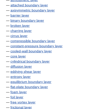
—
atmospheric layer
—
attached boundary layer
—
axisymmetric boundary layer
—
barrier layer
—
binary boundary layer
—
broken layer
—
charring layer
—
cirrus layer
—
compressible boundary layer
—
constant-pressure boundary layer
—
cooled-wall boundary layer
—
core layer
—
cylindrical boundary layer
—
diffusion layer
—
eddying shear layer
—
entropy layer
—
equilibrium boundary layer
—
flat-plate boundary layer
—
foam layer
—
foil layer
—
free vortex layer
—
frictional layer