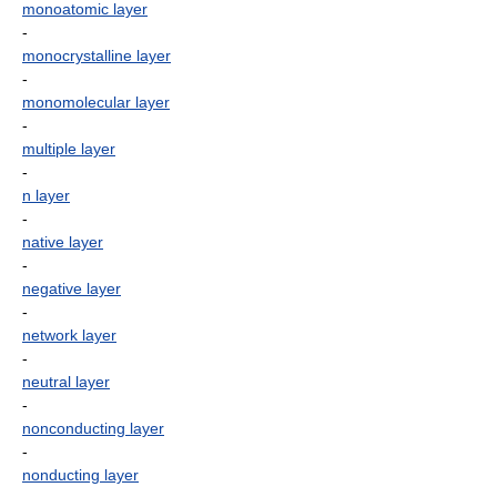
monoatomic layer
-
monocrystalline layer
-
monomolecular layer
-
multiple layer
-
n layer
-
native layer
-
negative layer
-
network layer
-
neutral layer
-
nonconducting layer
-
nonducting layer