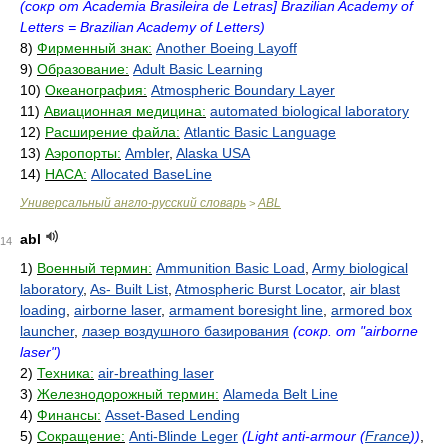
(сокр от Academia Brasileira de Letras] Brazilian Academy of
Letters = Brazilian Academy of Letters)
8)
Фирменный знак:
Another Boeing Layoff
9)
Образование:
Adult Basic Learning
10)
Океанография:
Atmospheric Boundary Layer
11)
Авиационная медицина:
automated biological laboratory
12)
Расширение файла:
Atlantic Basic Language
13)
Аэропорты:
Ambler
,
Alaska USA
14)
НАСА:
Allocated BaseLine
Универсальный англо-русский словарь
ABL
>
abl
14
1)
Военный термин:
Ammunition Basic Load
,
Army biological
laboratory
,
As- Built List
,
Atmospheric Burst Locator
,
air blast
loading
,
airborne laser
,
armament boresight line
,
armored box
launcher
,
лазер воздушного базирования
(сокр. от "airborne
laser")
2)
Техника:
air-breathing laser
3)
Железнодорожный термин:
Alameda Belt Line
4)
Финансы:
Asset-Based Lending
5)
Сокращение:
Anti-Blinde Leger
(Light anti-armour (
France
))
,