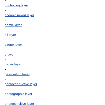
-
nucleating layer
-
oceanic mixed layer
-
ohmic layer
-
oil layer
-
ozone layer
-
p layer
-
paper layer
-
passivation layer
-
photoconductive layer
-
photographic layer
-
photosensitive layer