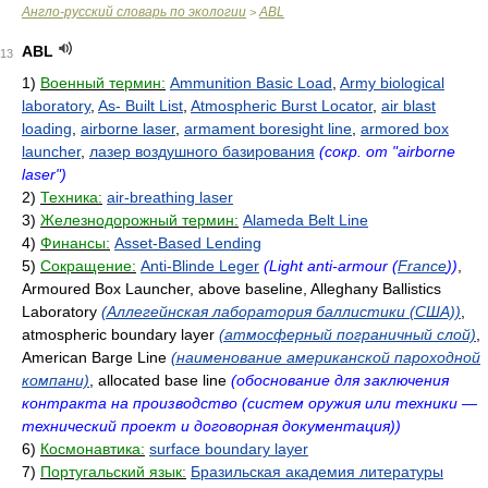
Англо-русский словарь по экологии
ABL
>
ABL
13
1)
Военный термин:
Ammunition Basic Load
,
Army biological
laboratory
,
As- Built List
,
Atmospheric Burst Locator
,
air blast
loading
,
airborne laser
,
armament boresight line
,
armored box
launcher
,
лазер воздушного базирования
(сокр. от "airborne
laser")
2)
Техника:
air-breathing laser
3)
Железнодорожный термин:
Alameda Belt Line
4)
Финансы:
Asset-Based Lending
5)
Сокращение:
Anti-Blinde Leger
(Light anti-armour (
France
))
,
Armoured Box Launcher, above baseline, Alleghany Ballistics
Laboratory
(Аллегейнская лаборатория баллистики (США))
,
atmospheric boundary layer
(атмосферный пограничный слой)
,
American Barge Line
(наименование американской пароходной
компани)
, allocated base line
(обоснование для заключения
контракта на производство (систем оружия или техники —
технический проект и договорная документация))
6)
Космонавтика:
surface boundary layer
7)
Португальский язык:
Бразильская академия литературы