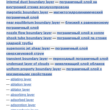
internal duct boundary layer
—
пограничный слой на
внутренней стенке воздухопровода
magnetic boundary layer
—
магнитогидродинамический
пограничный слой
near equilibrium boundary layer
—
близкий к равновесному
пограничный слой
nozzle flow boundary layer
—
пограничный слой в сопле
shock tube boundary layer
—
пограничный слой па стенке
ударной трубы
supersonic jet shear layer
—
пограничный слой
сверхзвуковой струи
transient boundary layer
—
переходный пограничный слой
undercast layer of clouds
—
нижележащий слой облаков
uniform property boundary layer
—
пограничный слой с
неизменными свойствами
—
ablating layer
—
ablation layer
—
ablator layer
—
absorbing layer
—
adsorbed layer
—
adsorption layer