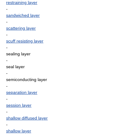
restraining layer
-
sandwiched layer
-
scattering layer
-
scuff resisting layer
-
sealing layer
-
seal layer
-
semiconducting layer
-
separation layer
-
session layer
-
shallow diffused layer
-
shallow layer