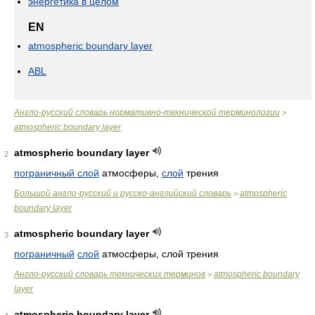
энергетика в целом
EN
atmospheric boundary layer
ABL
Англо-русский словарь нормативно-технической терминологии
>
atmospheric boundary layer
atmospheric boundary layer
2
пограничный слой
атмосферы,
слой
трения
Большой англо-русский и русско-английский словарь
atmospheric
>
boundary layer
atmospheric boundary layer
3
пограничный
слой
атмосферы, слой трения
Англо-русский словарь технических терминов
atmospheric boundary
>
layer
atmospheric boundary layer