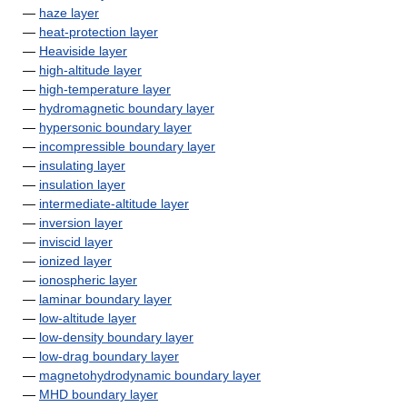
—
haze layer
—
heat-protection layer
—
Heaviside layer
—
high-altitude layer
—
high-temperature layer
—
hydromagnetic boundary layer
—
hypersonic boundary layer
—
incompressible boundary layer
—
insulating layer
—
insulation layer
—
intermediate-altitude layer
—
inversion layer
—
inviscid layer
—
ionized layer
—
ionospheric layer
—
laminar boundary layer
—
low-altitude layer
—
low-density boundary layer
—
low-drag boundary layer
—
magnetohydrodynamic boundary layer
—
MHD boundary layer