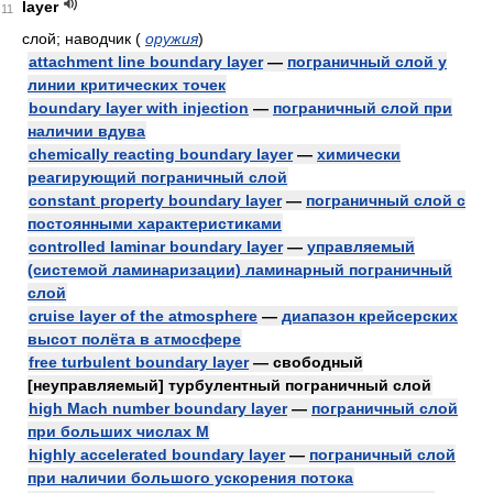
layer
11
слой; наводчик
(
оружия
)
attachment line boundary layer
—
пограничный слой у
линии критических точек
boundary layer with injection
—
пограничный слой при
наличии вдува
chemically reacting boundary layer
—
химически
реагирующий пограничный слой
constant property boundary layer
—
пограничный слой с
постоянными характеристиками
controlled laminar boundary layer
—
управляемый
(системой ламинаризации) ламинарный пограничный
слой
cruise layer of the atmosphere
—
диапазон крейсерских
высот полёта в атмосфере
free turbulent boundary layer
— свободный
[неуправляемый] турбулентный пограничный слой
high Mach number boundary layer
—
пограничный слой
при больших числах М
highly accelerated boundary layer
—
пограничный слой
при наличии большого ускорения потока