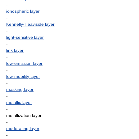
-
ionospheric layer
-
Kennelly-Heaviside layer
-
light-sensitive layer
-
link layer
-
low-emission layer
-
low-mobility layer
-
masking layer
-
metallic layer
-
metallization layer
-
moderating layer
-