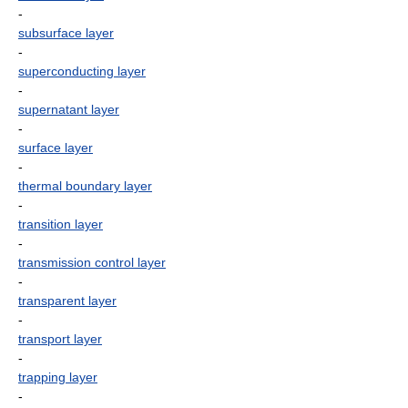
-
subsurface layer
-
superconducting layer
-
supernatant layer
-
surface layer
-
thermal boundary layer
-
transition layer
-
transmission control layer
-
transparent layer
-
transport layer
-
trapping layer
-