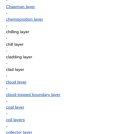
-
Chapman layer
-
chemisorption layer
-
chilling layer
-
chill layer
-
cladding layer
-
clad layer
-
cloud layer
-
cloud-topped boundary layer
-
coal layer
-
coil layers
-
collector layer