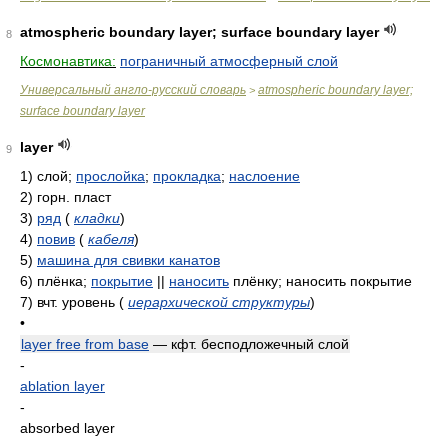
atmospheric boundary layer; surface boundary layer
8
Космонавтика:
пограничный атмосферный слой
Универсальный англо-русский словарь
atmospheric boundary layer;
>
surface boundary layer
layer
9
1)
слой;
прослойка
;
прокладка
;
наслоение
2)
горн. пласт
3)
ряд
(
кладки
)
4)
повив
(
кабеля
)
5)
машина для свивки канатов
6)
плёнка;
покрытие
||
наносить
плёнку; наносить покрытие
7)
вчт. уровень
(
иерархической структуры
)
•
layer free from base
— кфт. бесподложечный слой
-
ablation layer
-
absorbed layer