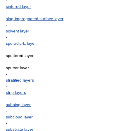
-
sintered layer
-
slag-impregnated surface layer
-
solvent layer
-
sporadic-E layer
-
sputtered layer
-
sputter layer
-
stratified layers
-
strip layers
-
subbing layer
-
subcloud layer
-
substrate layer