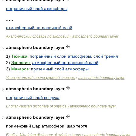
4
пограничный слой атмосферы
* * *
атмосферный пограничный слой
Англо-русский словарь по экологии
atmospheric boundary layer
>
atmospheric boundary layer
5
1)
Техника:
пограничный слой атмосферы
,
слой трения
2)
Экология:
атмосферный пограничный слой
3)
Макаров:
приземный слой атмосферы
Универсальный англо-русский словарь
atmospheric boundary layer
>
atmospheric boundary layer
6
пограничный слой воздуха
English-russian dictionary of physics
atmospheric boundary layer
>
atmospheric boundary layer
7
примежовий шар атмосфери, шар тертя
English-Ukrainian dictionary of aviation terms
atmospheric boundary layer
>