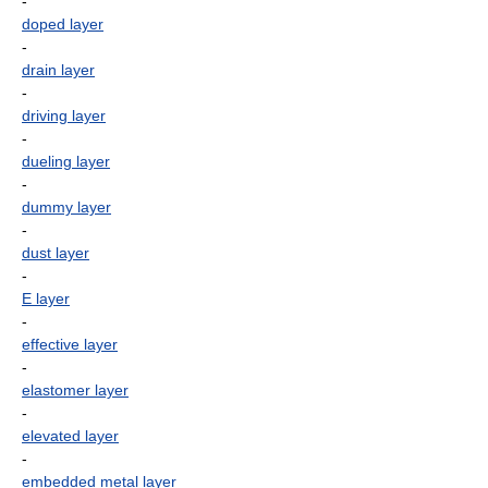
-
doped layer
-
drain layer
-
driving layer
-
dueling layer
-
dummy layer
-
dust layer
-
E layer
-
effective layer
-
elastomer layer
-
elevated layer
-
embedded metal layer