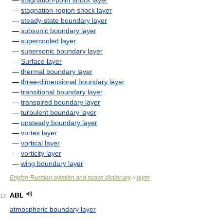
—
stagnation-point shock layer
—
stagnation-region shock layer
—
steady-state boundary layer
—
subsonic boundary layer
—
supercooled layer
—
supersonic boundary layer
—
Surface layer
—
thermal boundary layer
—
three-dimensional boundary layer
—
transitional boundary layer
—
transpired boundary layer
—
turbulent boundary layer
—
unsteady boundary layer
—
vortex layer
—
vortical layer
—
vorticity layer
—
wing boundary layer
Englsh-Russian aviation and space dictionary
layer
>
ABL
12
atmospheric boundary layer