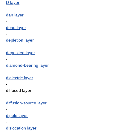
D layer
-
dan layer
-
dead layer
-
depletion layer
-
deposited layer
-
diamond-bearing layer
-
dielectric layer
-
diffused layer
-
diffusion-source layer
-
dipole layer
-
dislocation layer