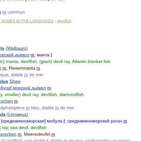
e
m
commun
L
NAMES
IN
FIVE
LANGUAGES
devilfish
>
ris
(
Walbaum
)
орской
дьявол
m
,
манта
f
ic
]
manta
,
devilfish
, (
giant
)
devil
ray
,
Atlantic
blanket
fish
n
m
,
Riesenmanta
m
tique
,
diable
m
de
mer
olus
Shaw
булаf
морской
дьявол
m
y
,
smaller
)
devil
ray
,
devilfish
,
diamondfish
rochen
m
céphaloptère
m
bleu
,
diable
m
de
mer
la
(
Linnaeus
)
[
средиземноморская
]
мобула
f
;
средиземноморский
рогач
m
]
ray
,
sea
devil
,
devilfish
lsrochen
m
,
Meeresteufel
m
r
[
à
oreilles
],
raie
-
diable
f
;
diable
m
de
mer
,
céphaloptère
m
giorno