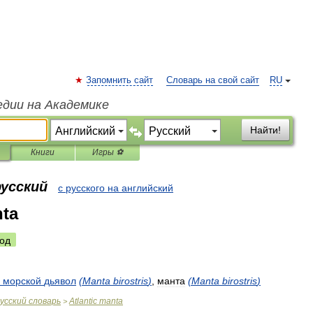
Запомнить сайт
Словарь на свой сайт
RU
едии на Академике
Найти!
Книги
Игры ⚽
русский
с русского на английский
nta
од
морской
дьявол
(
Manta
birostris
)
,
манта
(
Manta
birostris
)
усский
словарь
Atlantic
manta
>