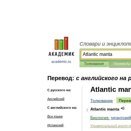
Словари и энциклоп
academic.ru
Толкования
Переводы
Перевод:
с английского на 
Atlantic ma
С русского на:
Английский
Толкование
Перев
С английского на:
Atlantic
manta
1
Все языки
Биология:
гигантский
Испанский
Универсальный
англо
-
р