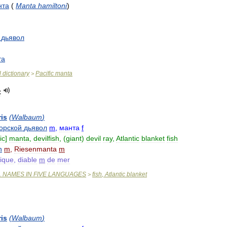
нта
(
Manta
hamiltoni
)
дьявол
та
l
dictionary
Pacific
manta
>
t
ris
(
Walbaum
)
орской
дьявол
m
,
манта
f
ic
]
manta
,
devilfish
, (
giant
)
devil
ray
,
Atlantic
blanket
fish
n
m
,
Riesenmanta
m
tique
,
diable
m
de
mer
L
NAMES
IN
FIVE
LANGUAGES
fish
,
Atlantic
blanket
>
ris
(
Walbaum
)