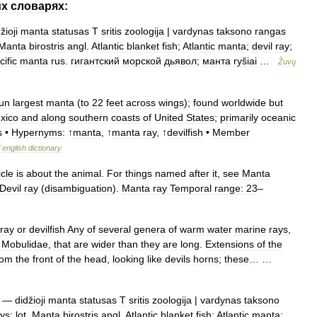
их
словарях:
žioji
manta
statusas
T
sritis
zoologija
|
vardynas
taksono
rangas
Manta
birostris
angl
.
Atlantic
blanket
fish
;
Atlantic
manta
;
devil
ray
;
cific
manta
rus
.
гигантский
морской
дьявол
;
манта
ryšiai
…
Žuvų
un
largest
manta
(
to
22
feet
across
wings
);
found
worldwide
but
xico
and
along
southern
coasts
of
United
States
;
primarily
oceanic
s
•
Hypernyms:
↑
manta
, ↑
manta
ray
, ↑
devilfish
•
Member
english
dictionary
icle
is
about
the
animal
.
For
things
named
after
it
,
see
Manta
Devil
ray
(
disambiguation
).
Manta
ray
Temporal
range:
23
–
ray
or
devilfish
Any
of
several
genera
of
warm
water
marine
rays
,
Mobulidae
,
that
are
wider
than
they
are
long
.
Extensions
of
the
rom
the
front
of
the
head
,
looking
like
devils
horns
;
these
… …
—
didžioji
manta
statusas
T
sritis
zoologija
|
vardynas
taksono
ys:
lot
.
Manta
birostris
angl
.
Atlantic
blanket
fish
;
Atlantic
manta
;