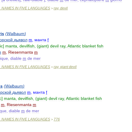
L
NAMES
IN
FIVE
LANGUAGES
ray
,
devil
>
ris
(
Walbaum
)
орской
дьявол
m
,
манта
f
ic
]
manta
,
devilfish
, (
giant
)
devil
ray
,
Atlantic
blanket
fish
n
m
,
Riesenmanta
m
tique
,
diable
m
de
mer
L
NAMES
IN
FIVE
LANGUAGES
ray
,
giant
devil
>
is
(
Walbaum
)
рской
дьявол
m
,
манта
f
c
]
manta
,
devilfish
, (
giant
)
devil
ray
,
Atlantic
blanket
fish
m
,
Riesenmanta
m
ique
,
diable
m
de
mer
L
NAMES
IN
FIVE
LANGUAGES
776
>