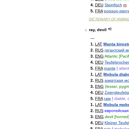
4
.
DEU
Steinfisch
m
5
.
FRA
poisson
-
pierr
DICTIONARY
OF
ANIMA
ray
,
devil
9
—
1
.
LAT
Manta
birost
2
.
RUS
гигантский
м
3
.
ENG
Atlantic
[
Pacif
4
.
DEU
Teufelsroche
5
.
FRA
mante
f
atlan
1
.
LAT
Mobula
diab
2
.
RUS
азиатская
мо
3
.
ENG
(
lesser
,
pygm
4
.
DEU
Zwergteufels
5
.
FRA
raie
f
diable
,
1
.
LAT
Mobula
mobu
2
.
RUS
европейская
3
.
ENG
devil
[
horned
4
.
DEU
Kleiner
Teufe
5
.
FRA
raie
f
mobula