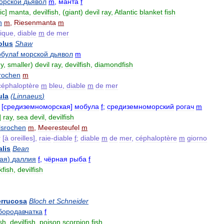
орской
дьявол
m
,
манта
f
ic
]
manta
,
devilfish
, (
giant
)
devil
ray
,
Atlantic
blanket
fish
n
m
,
Riesenmanta
m
tique
,
diable
m
de
mer
olus
Shaw
булаf
морской
дьявол
m
y
,
smaller
)
devil
ray
,
devilfish
,
diamondfish
rochen
m
céphaloptère
m
bleu
,
diable
m
de
mer
la
(
Linnaeus
)
[
средиземноморская
]
мобула
f
;
средиземноморский
рогач
m
]
ray
,
sea
devil
,
devilfish
lsrochen
m
,
Meeresteufel
m
r
[
à
oreilles
],
raie
-
diable
f
;
diable
m
de
mer
,
céphaloptère
m
giorno
alis
Bean
ая
)
даллия
f
,
чёрная
рыба
f
kfish
,
devilfish
errucosa
Bloch
et
Schneider
бородавчатка
f
sh
,
devilfish
,
poison
scorpion
fish