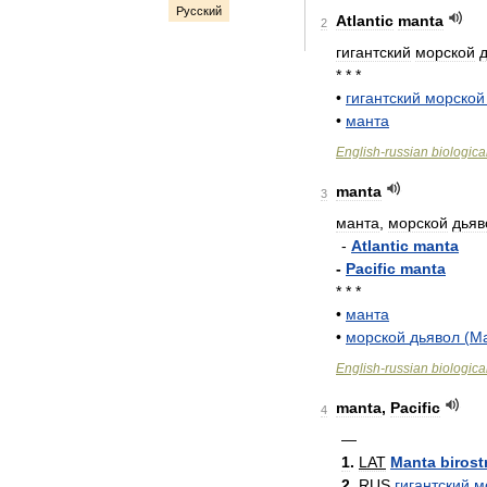
Русский
Atlantic
manta
2
гигантский
морской
* * *
•
гигантский
морской
•
манта
English
-
russian
biologica
manta
3
манта
,
морской
дьяв
-
Atlantic
manta
-
Pacific
manta
* * *
•
манта
•
морской
дьявол
(
Ma
English
-
russian
biologica
manta
,
Pacific
4
—
1
.
LAT
Manta
birost
2
.
RUS
гигантский
м