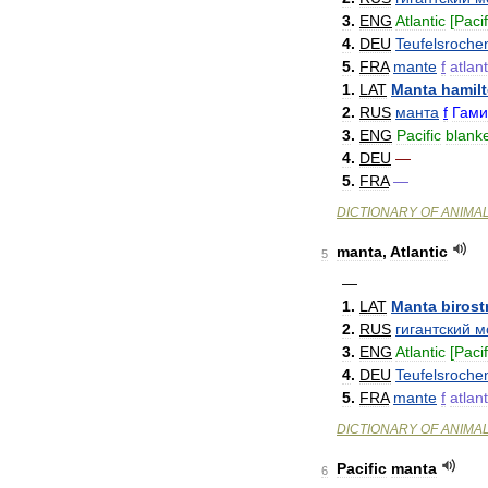
3
.
ENG
Atlantic
[
Pacif
4
.
DEU
Teufelsroche
5
.
FRA
mante
f
atlan
1
.
LAT
Manta
hamilt
2
.
RUS
манта
f
Гами
3
.
ENG
Pacific
blank
4
.
DEU
—
5
.
FRA
—
DICTIONARY
OF
ANIMA
manta
,
Atlantic
5
—
1
.
LAT
Manta
birost
2
.
RUS
гигантский
м
3
.
ENG
Atlantic
[
Pacif
4
.
DEU
Teufelsroche
5
.
FRA
mante
f
atlan
DICTIONARY
OF
ANIMA
Pacific
manta
6