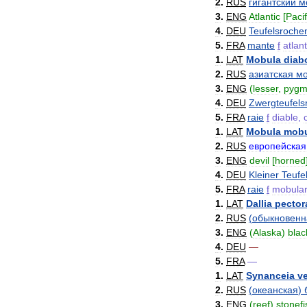
2
.
RUS
гигантский
м
3
.
ENG
Atlantic
[
Pacif
4
.
DEU
Teufelsroche
5
.
FRA
mante
f
atlan
1
.
LAT
Mobula
diab
2
.
RUS
азиатская
мо
3
.
ENG
(
lesser
,
pygm
4
.
DEU
Zwergteufels
5
.
FRA
raie
f
diable
,
1
.
LAT
Mobula
mobu
2
.
RUS
европейская
3
.
ENG
devil
[
horned
4
.
DEU
Kleiner
Teufe
5
.
FRA
raie
f
mobula
1
.
LAT
Dallia
pector
2
.
RUS
(
обыкновенн
3
.
ENG
(
Alaska
)
blac
4
.
DEU
—
5
.
FRA
—
1
.
LAT
Synanceia
v
2
.
RUS
(
океанская
)
3
.
ENG
(
reef
)
stonefi