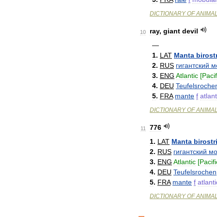
DICTIONARY
OF
ANIMA
ray
,
giant
devil
10
—
1
.
LAT
Manta
birost
2
.
RUS
гигантский
м
3
.
ENG
Atlantic
[
Pacif
4
.
DEU
Teufelsroche
5
.
FRA
mante
f
atlan
DICTIONARY
OF
ANIMA
776
11
1
.
LAT
Manta
birostr
2
.
RUS
гигантский
мо
3
.
ENG
Atlantic
[
Pacifi
4
.
DEU
Teufelsrochen
5
.
FRA
mante
f
atlant
DICTIONARY
OF
ANIMA