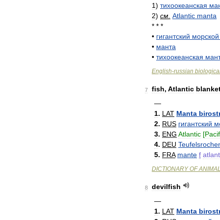
1
)
тихоокеанская
ма
2
)
см
.
Atlantic
manta
* * *
•
гигантский
морской
•
манта
•
тихоокеанская
ман
English
-
russian
biologica
fish
,
Atlantic
blanke
7
—
1
.
LAT
Manta
birost
2
.
RUS
гигантский
м
3
.
ENG
Atlantic
[
Pacif
4
.
DEU
Teufelsroche
5
.
FRA
mante
f
atlan
DICTIONARY
OF
ANIMA
devilfish
8
—
1
.
LAT
Manta
birost