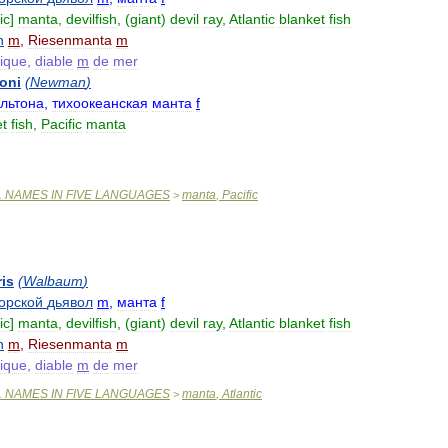
ic
]
manta
,
devilfish
, (
giant
)
devil
ray
,
Atlantic
blanket
fish
n
m
,
Riesenmanta
m
tique
,
diable
m
de
mer
oni
(
Newman
)
льтона
,
тихоокеанская
манта
f
et
fish
,
Pacific
manta
L
NAMES
IN
FIVE
LANGUAGES
manta
,
Pacific
>
ris
(
Walbaum
)
орской
дьявол
m
,
манта
f
ic
]
manta
,
devilfish
, (
giant
)
devil
ray
,
Atlantic
blanket
fish
n
m
,
Riesenmanta
m
tique
,
diable
m
de
mer
L
NAMES
IN
FIVE
LANGUAGES
manta
,
Atlantic
>