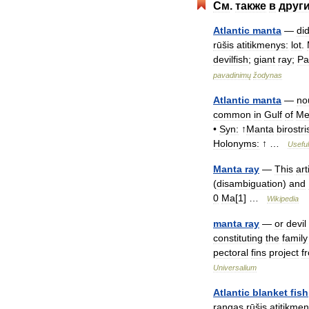
См
.
также
в
друг
Atlantic
manta
—
did
rūšis
atitikmenys:
lot
.
devilfish
;
giant
ray
;
Pa
pavadinimų
žodynas
Atlantic
manta
—
no
common
in
Gulf
of
Me
•
Syn:
↑
Manta
birostri
Holonyms:
↑ …
Useful
Manta
ray
—
This
art
(
disambiguation
)
and
0
Ma
[
1
] …
Wikipedia
manta
ray
—
or
devil
constituting
the
family
pectoral
fins
project
f
Universalium
Atlantic
blanket
fish
rangas
rūšis
atitikmen