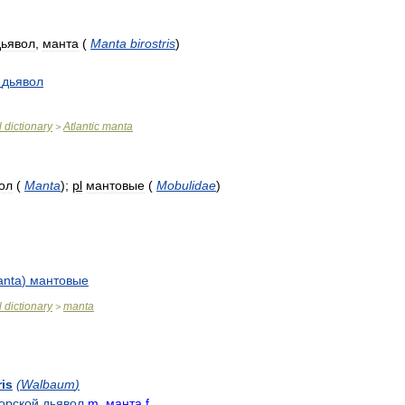
дьявол
,
манта
(
Manta
birostris
)
дьявол
l
dictionary
Atlantic
manta
>
ол
(
Manta
)
;
pl
мантовые
(
Mobulidae
)
nta
)
мантовые
l
dictionary
manta
>
ris
(
Walbaum
)
орской
дьявол
m
,
манта
f