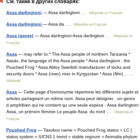
См. также в других словарях:
Assa darlingtoni
— Assa darlingtoni …
Wikipédia en Français
Assa darlingtoni
— Assa da …
Wikipédia en Français
Assa (genre)
— Assa darlingtoni Assa darlingtoni …
Wikipédia en
Français
Assa
— may refer to:* The Assa people of northern Tanzania *
Aasáx, the language of the Assa people * Assa darlingtoni , the
Pouched Frog * Assa Abloy Swedish manufacturer of locks and
security doors * Assa (river) river in Kyrgyzstan * Assa (film)… …
Wikipedia
Assa
— Cette page d’homonymie répertorie les différents sujets et
articles partageant un même nom. Assa peut désigner : un genre
d amphibien qui ne contient qu une seule espèce : Assa darlingtoni
Assa, un prénom féminin Le peuple Assa, du nord …
Wikipédia en
Français
Pouched Frog
— Taxobox name = Pouched Frog status = LC |
status system = IUCN3.1 trend = stable regnum = Animalia phylum