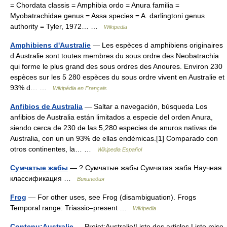
= Chordata classis = Amphibia ordo = Anura familia =
Myobatrachidae genus = Assa species = A. darlingtoni genus
authority = Tyler, 1972… …
Wikipedia
Amphibiens d'Australie
— Les espèces d amphibiens originaires
d Australie sont toutes membres du sous ordre des Neobatrachia
qui forme le plus grand des sous ordres des Anoures. Environ 230
espèces sur les 5 280 espèces du sous ordre vivent en Australie et
93% d… …
Wikipédia en Français
Anfibios de Australia
— Saltar a navegación, búsqueda Los
anfibios de Australia están limitados a especie del orden Anura,
siendo cerca de 230 de las 5,280 especies de anuros nativas de
Australia, con un un 93% de ellas endémicas.[1] Comparado con
otros continentes, la… …
Wikipedia Español
Сумчатые жабы
— ? Сумчатые жабы Сумчатая жаба Научная
классификация …
Википедия
Frog
— For other uses, see Frog (disambiguation). Frogs
Temporal range: Triassic–present …
Wikipedia
Contenu:Australie
— Projet:Australie/Liste des articles Liste mise