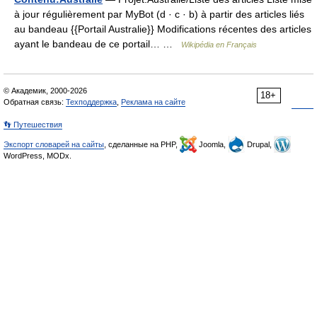
à jour régulièrement par MyBot (d · c · b) à partir des articles liés
au bandeau {{Portail Australie}} Modifications récentes des articles
ayant le bandeau de ce portail… …
Wikipédia en Français
© Академик, 2000-2026
18+
Обратная связь:
Техподдержка
,
Реклама на сайте
👣 Путешествия
Экспорт словарей на сайты
, сделанные на PHP,
Joomla,
Drupal,
WordPress, MODx.