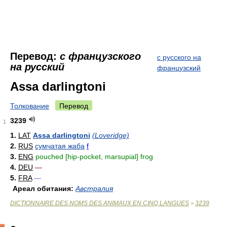
Перевод:
с французского
с русского на
на русский
французский
Assa darlingtoni
Толкование
Перевод
3239
1
1.
LAT
Assa darlingtoni
(Loveridge)
2.
RUS
сумчатая жаба
f
3.
ENG
pouched [hip-pocket, marsupial] frog
4.
DEU
—
5.
FRA
—
Ареал обитания:
Австралия
DICTIONNAIRE DES NOMS DES ANIMAUX EN CINQ LANGUES
3239
>