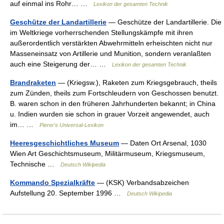
auf einmal ins Rohr… …
Lexikon der gesamten Technik
Geschütze der Landartillerie
— Geschütze der Landartillerie. Die
im Weltkriege vorherrschenden Stellungskämpfe mit ihren
außerordentlich verstärkten Abwehrmitteln erheischten nicht nur
Masseneinsatz von Artillerie und Munition, sondern veranlaßten
auch eine Steigerung der… …
Lexikon der gesamten Technik
Brandraketen
— (Kriegsw.), Raketen zum Kriegsgebrauch, theils
zum Zünden, theils zum Fortschleudern von Geschossen benutzt.
B. waren schon in den früheren Jahrhunderten bekannt; in China
u. Indien wurden sie schon in grauer Vorzeit angewendet, auch
im… …
Pierer's Universal-Lexikon
Heeresgeschichtliches Museum
— Daten Ort Arsenal, 1030
Wien Art Geschichtsmuseum, Militärmuseum, Kriegsmuseum,
Technische …
Deutsch Wikipedia
Kommando Spezialkräfte
— (KSK) Verbandsabzeichen
Aufstellung 20. September 1996 …
Deutsch Wikipedia