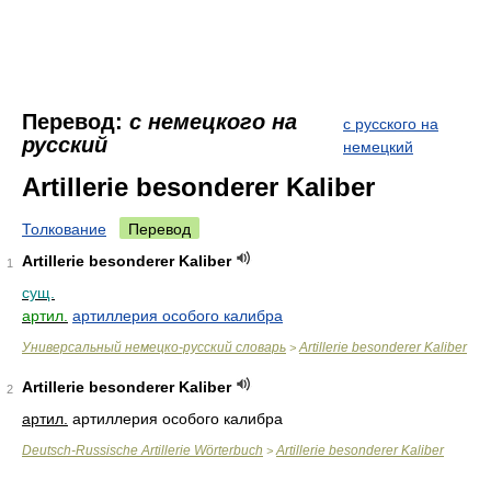
Перевод:
с немецкого на
с русского на
русский
немецкий
Artillerie besonderer Kaliber
Толкование
Перевод
Artillerie besonderer Kaliber
1
сущ.
артил.
артиллерия особого калибра
Универсальный немецко-русский словарь
Artillerie besonderer Kaliber
>
Artillerie besonderer Kaliber
2
артил.
артиллерия особого калибра
Deutsch-Russische Artillerie Wörterbuch
Artillerie besonderer Kaliber
>