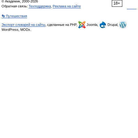
© Академик, 2000-2026
18+
Обратная связь:
Техподдержка
,
Реклама на сайте
👣 Путешествия
Экспорт словарей на сайты
, сделанные на PHP,
Joomla,
Drupal,
WordPress, MODx.