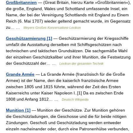
Großbritannien
— (Great Britain, hierzu Karte »Großbritannien«),
die große, England, Wales und Schottland umfassende Insel, ein
Name, der bei der Vereinigung Schottlands mit England zu Einem
Reich (6. Mai 1707) wieder geltend gemacht wurde, im Gegensatz
zu… …
Meyers Großes Konversations-Lexikon
Geschützarmierung [1]
— Geschützarmierung der Kriegsschiffe
umfaßt die Ausstattung derselben mit Schiffsgeschützen nach
technischen und taktischen Grundsätzen. Die sachgemäße Wahl
der einzelnen Geschützkaliber und ihrer Munition, die Festsetzung
der Geschützzahl der… …
Lexikon der gesamten Technik
Grande Armée
— La Grande Armée (französisch für die Große
Armee) ist der Name, den die kaiserlich französische Armee
zwischen 1805 und 1815 führte, während der Zeit des Ersten
Kaiserreichs unter Kaiser Napoleon I..[1] Da es zwischen Ende
1808 und Anfang 1812… …
Deutsch Wikipedia
Munition [1]
— Munition der Geschütze. Zur Munition gehören
die Geschützladungen, die Geschosse und die für beide nötigen
Zündungen. Geschoß und Geschützladung werden entweder
einzeln nacheinander oder, durch eine Patronenhülse verbunden,