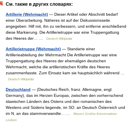
См. также в других словарях:
Artillerie (Wehrmacht)
— Dieser Artikel oder Abschnitt bedarf
einer Überarbeitung. Näheres ist auf der Diskussionsseite
angegeben. Hilf mit, ihn zu verbessern, und entferne anschließend
diese Markierung. Die Artillerietruppe war eine Truppengattung
des Heeres der… …
Deutsch Wikipedia
Artillerietruppe (Wehrmacht)
— Standarte einer
Artillerieabteilung der Wehrmacht Die Artillerietruppe war eine
Truppengattung des Heeres der ehemaligen deutschen
Wehrmacht, welche die artilleristischen Kräfte des Heeres
zusammenfasste. Zum Einsatz kam sie hauptsächlich während …
Deutsch Wikipedia
Deutschland
— (Deutsches Reich, franz. Allemagne, engl.
Germany), das im Herzen Europas, zwischen den vorherrschend
slawischen Ländern des Ostens und den romanischen des
Westens und Südens liegende, im SO. an Deutsch Österreich und
im N. an das stammverwandte… …
Meyers Großes Konversations-
Lexikon