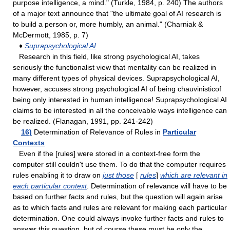
purpose intelligence, a mind." (Turkle, 1984, p. 240) The authors
of a major text announce that "the ultimate goal of AI research is
to build a person or, more humbly, an animal." (Charniak &
McDermott, 1985, p. 7)
♦
Suprapsychological AI
Research in this field, like strong psychological AI, takes
seriously the functionalist view that mentality can be realized in
many different types of physical devices. Suprapsychological AI,
however, accuses strong psychological AI of being chauvinisticof
being only interested in human intelligence! Suprapsychological AI
claims to be interested in all the conceivable ways intelligence can
be realized. (Flanagan, 1991, pp. 241-242)
16)
Determination of Relevance of Rules in
Particular
Contexts
Even if the [rules] were stored in a context-free form the
computer still couldn't use them. To do that the computer requires
rules enabling it to draw on
just those
[
rules
]
which are relevant in
each particular context
. Determination of relevance will have to be
based on further facts and rules, but the question will again arise
as to which facts and rules are relevant for making each particular
determination. One could always invoke further facts and rules to
answer this question, but of course these must be only the