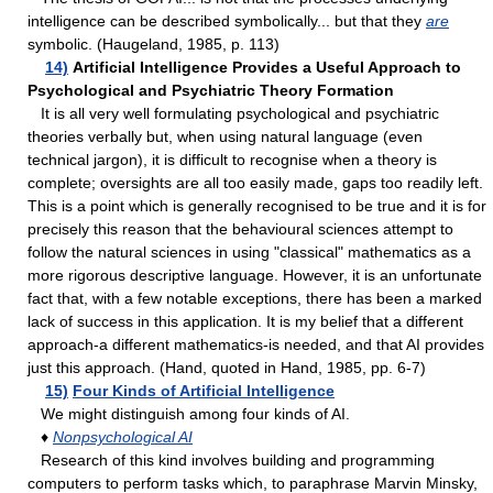
intelligence can be described symbolically... but that they
are
symbolic. (Haugeland, 1985, p. 113)
14)
Artificial Intelligence Provides a Useful Approach to
Psychological and Psychiatric Theory Formation
It is all very well formulating psychological and psychiatric
theories verbally but, when using natural language (even
technical jargon), it is difficult to recognise when a theory is
complete; oversights are all too easily made, gaps too readily left.
This is a point which is generally recognised to be true and it is for
precisely this reason that the behavioural sciences attempt to
follow the natural sciences in using "classical" mathematics as a
more rigorous descriptive language. However, it is an unfortunate
fact that, with a few notable exceptions, there has been a marked
lack of success in this application. It is my belief that a different
approach-a different mathematics-is needed, and that AI provides
just this approach. (Hand, quoted in Hand, 1985, pp. 6-7)
15)
Four Kinds of Artificial Intelligence
We might distinguish among four kinds of AI.
♦
Nonpsychological AI
Research of this kind involves building and programming
computers to perform tasks which, to paraphrase Marvin Minsky,