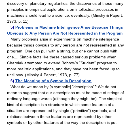
discovery of planetary regularities, the discoveries of these many
principles in empirical explorations on intellectual processes in
machines should lead to a science, eventually. (Minsky & Papert,
1973, p. 11)
5)
Problems in Machine Intelligence Arise
Because Things
Obvious to Any Person Are
Not Represented in the Program
Many problems arise in experiments on machine intelligence
because things obvious to any person are not represented in any
program. One can pull with a string, but one cannot push with
one.... Simple facts like these caused serious problems when
Charniak attempted to extend Bobrow's "Student" program to
more realistic applications, and they have not been faced up to
until now. (Minsky & Papert, 1973, p. 77)
6)
The Meaning of a Symbolic Description
What do we mean by [a symbolic] "description"? We do not
mean to suggest that our descriptions must be made of strings of
ordinary language words (although they might be). The simplest
kind of description is a structure in which some features of a
situation are represented by single ("primitive") symbols, and
relations between those features are represented by other
symbols-or by other features of the way the description is put