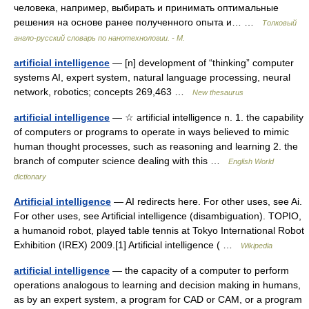
человека, например, выбирать и принимать оптимальные
решения на основе ранее полученного опыта и… …
Толковый
англо-русский словарь по нанотехнологии. - М.
artificial intelligence
— [n] development of “thinking” computer
systems AI, expert system, natural language processing, neural
network, robotics; concepts 269,463 …
New thesaurus
artificial intelligence
— ☆ artificial intelligence n. 1. the capability
of computers or programs to operate in ways believed to mimic
human thought processes, such as reasoning and learning 2. the
branch of computer science dealing with this …
English World
dictionary
Artificial intelligence
— AI redirects here. For other uses, see Ai.
For other uses, see Artificial intelligence (disambiguation). TOPIO,
a humanoid robot, played table tennis at Tokyo International Robot
Exhibition (IREX) 2009.[1] Artificial intelligence ( …
Wikipedia
artificial intelligence
— the capacity of a computer to perform
operations analogous to learning and decision making in humans,
as by an expert system, a program for CAD or CAM, or a program