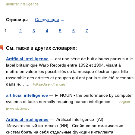
artificial intelligence
Страницы
Следующая
→
1
2
3
4
5
6
7
См. также в других словарях:
Artificial Intelligence
— est une série de huit albums parus sur le
label britannique Warp Records entre 1992 et 1994, visant à
mettre en valeur les possibilités de la musique électronique. Elle
rassemble des artistes et groupes qui ont par la suite été reconnus
dans le… …
Wikipédia en Français
artificial intelligence
— ► NOUN ▪ the performance by computer
systems of tasks normally requiring human intelligence …
English
terms dictionary
Artificial Intelligence
— Artificial Intelligence (AI)
Искусственный интеллект (ИИ) Свойство автоматических
систем брать на себя отдельные функции интеллекта