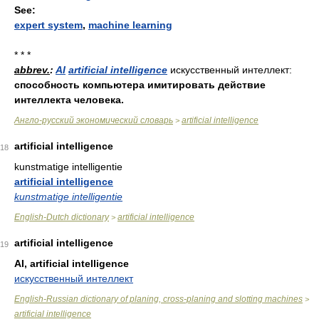
See:
expert system
,
machine learning
* * *
abbrev.
:
AI
artificial intelligence
искусственный интеллект:
способность компьютера имитировать действие
интеллекта человека.
Англо-русский экономический словарь
artificial intelligence
>
artificial intelligence
18
kunstmatige intelligentie
artificial intelligence
kunstmatige intelligentie
English-Dutch dictionary
artificial intelligence
>
artificial intelligence
19
AI, artificial intelligence
искусственный интеллект
English-Russian dictionary of planing, cross-planing and slotting machines
>
artificial intelligence