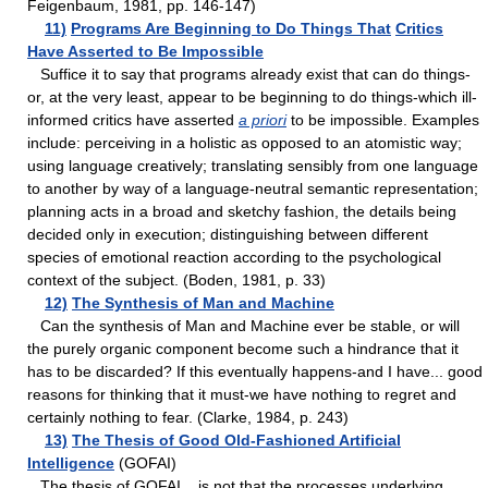
Feigenbaum, 1981, pp. 146-147)
11)
Programs Are Beginning to Do Things That
Critics
Have Asserted to Be Impossible
Suffice it to say that programs already exist that can do things-
or, at the very least, appear to be beginning to do things-which ill-
informed critics have asserted
a priori
to be impossible. Examples
include: perceiving in a holistic as opposed to an atomistic way;
using language creatively; translating sensibly from one language
to another by way of a language-neutral semantic representation;
planning acts in a broad and sketchy fashion, the details being
decided only in execution; distinguishing between different
species of emotional reaction according to the psychological
context of the subject. (Boden, 1981, p. 33)
12)
The Synthesis of Man and Machine
Can the synthesis of Man and Machine ever be stable, or will
the purely organic component become such a hindrance that it
has to be discarded? If this eventually happens-and I have... good
reasons for thinking that it must-we have nothing to regret and
certainly nothing to fear. (Clarke, 1984, p. 243)
13)
The Thesis of Good Old-Fashioned Artificial
Intelligence
(GOFAI)
The thesis of GOFAI... is not that the processes underlying