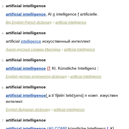
artificial intelligence
3
artificial intelligence
, AI
n
intelligence
f
artificielle.
Big English-French dictionary
artificial intelligence
>
artificial intelligence
4
artificial
intelligence
искусственный интеллект
Англо-русский словарь Мюллера
artificial intelligence
>
artificial intelligence
5
artificial intelligence
IT
KI, Künstliche Intelligenz
f
English-german engineering dictionary
artificial intelligence
>
artificial intelligence
6
artificial intelligence
[¸a:ti´fiʃəlin´telidʒəns]
n
комп.
изкуствен
интелект.
English-Bulgarian dictionary
artificial intelligence
>
artificial intelligence
7
artificial intelligence
(AI)
COMP
künstliche Intelligenz
f
, KI