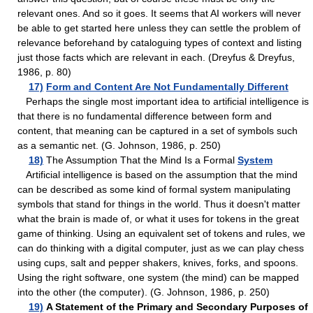
relevant ones. And so it goes. It seems that AI workers will never
be able to get started here unless they can settle the problem of
relevance beforehand by cataloguing types of context and listing
just those facts which are relevant in each. (Dreyfus & Dreyfus,
1986, p. 80)
17)
Form and Content Are Not Fundamentally Different
Perhaps the single most important idea to artificial intelligence is
that there is no fundamental difference between form and
content, that meaning can be captured in a set of symbols such
as a semantic net. (G. Johnson, 1986, p. 250)
18)
The Assumption That the Mind Is a Formal
System
Artificial intelligence is based on the assumption that the mind
can be described as some kind of formal system manipulating
symbols that stand for things in the world. Thus it doesn't matter
what the brain is made of, or what it uses for tokens in the great
game of thinking. Using an equivalent set of tokens and rules, we
can do thinking with a digital computer, just as we can play chess
using cups, salt and pepper shakers, knives, forks, and spoons.
Using the right software, one system (the mind) can be mapped
into the other (the computer). (G. Johnson, 1986, p. 250)
19)
A Statement of the Primary and Secondary Purposes of