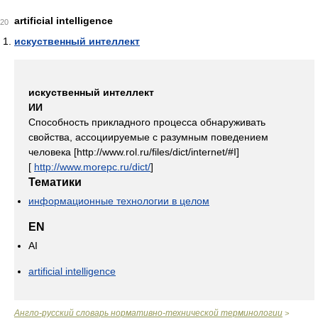
artificial intelligence
20
искуственный интеллект
искуственный интеллект
ИИ
Способность прикладного процесса обнаруживать
свойства, ассоциируемые с разумным поведением
человека [http://www.rol.ru/files/dict/internet/#I]
[
http://www.morepc.ru/dict/
]
Тематики
информационные технологии в целом
EN
AI
artificial intelligence
Англо-русский словарь нормативно-технической терминологии
>