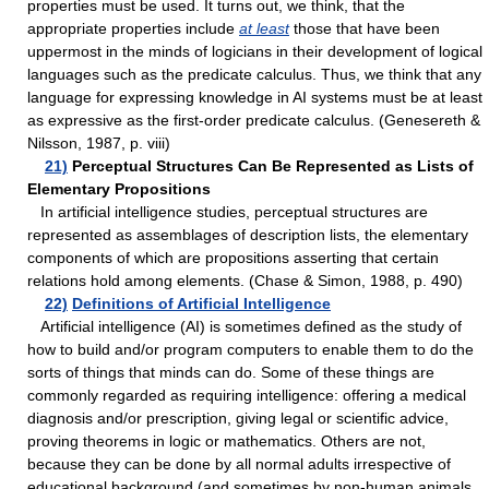
properties must be used. It turns out, we think, that the
appropriate properties include
at least
those that have been
uppermost in the minds of logicians in their development of logical
languages such as the predicate calculus. Thus, we think that any
language for expressing knowledge in AI systems must be at least
as expressive as the first-order predicate calculus. (Genesereth &
Nilsson, 1987, p. viii)
21)
Perceptual Structures Can Be Represented as Lists of
Elementary Propositions
In artificial intelligence studies, perceptual structures are
represented as assemblages of description lists, the elementary
components of which are propositions asserting that certain
relations hold among elements. (Chase & Simon, 1988, p. 490)
22)
Definitions of Artificial Intelligence
Artificial intelligence (AI) is sometimes defined as the study of
how to build and/or program computers to enable them to do the
sorts of things that minds can do. Some of these things are
commonly regarded as requiring intelligence: offering a medical
diagnosis and/or prescription, giving legal or scientific advice,
proving theorems in logic or mathematics. Others are not,
because they can be done by all normal adults irrespective of
educational background (and sometimes by non-human animals