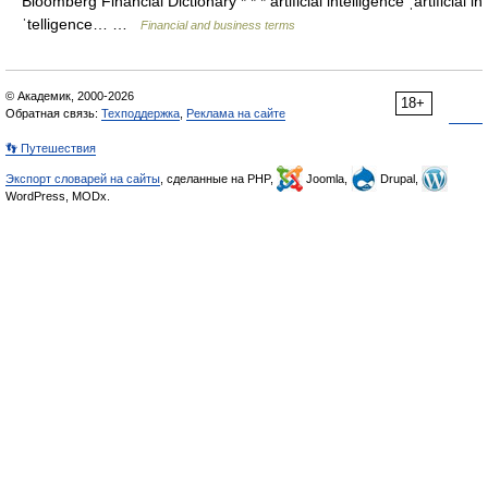
Bloomberg Financial Dictionary * * * artificial intelligence ˌartificial in
ˈtelligence… …
Financial and business terms
© Академик, 2000-2026
18+
Обратная связь:
Техподдержка
,
Реклама на сайте
👣 Путешествия
Экспорт словарей на сайты
, сделанные на PHP,
Joomla,
Drupal,
WordPress, MODx.