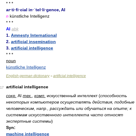
* * *
ar·ti·fi·cial in·ˈtel·li·gence, AI
n
künstliche Intelligenz
* * *
AI
abk
1.
Amnesty International
2.
artificial insemination
3.
artificial intelligence
* * *
noun
künstliche Intelligenz
English-german dictionary
artificial intelligence
>
artificial intelligence
17
сокр.
AI
тех.
,
комп.
искусственный интеллект
(
способность
некоторых компьютеров осуществлять действия, подобные
человеческим, напр., рассуждать или обучаться на опыте; к
системам искусственного интеллекта часто относят
экспертные системы
)
Syn:
machine intelligence