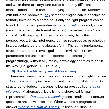
and when there are any) turn out to be merely different
manifestations of the same underlying phenomenon. Moreover,
with universal hardware,
any
semantic engine can in principle be
formally imitated by a computer if only the right program can be
found. And that will guarantee
semantic imitation
as well, since
(given the appropriate formal behavior) the semantics is "taking
care of itself" anyway. Thus we also see why, from this
perspective, artificial intelligence can be regarded as psychology
in a particularly pure and abstract form. The same fundamental
structures are under investigation, but in AI, all the relevant
parameters are under direct experimental control (in the
programming), without any messy physiology or ethics to get in
the way. (Haugeland, 1981b, p. 31)
10)
There Are Many Types of Reasoning
There are many different kinds of reasoning one might imagine:
Formal reasoning
involves the syntactic manipulation of data
structures to deduce new ones following prespecified
rules of
inference
. Mathematical logic is the archetypical formal
representation.
Procedural reasoning
uses simulation to answer
questions and solve problems. When we use a program to
answer
What is the sum of 3 and 4
? it uses, or "runs," a