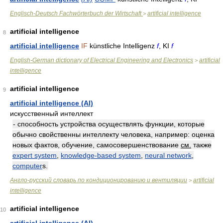
Englisch-Deutsch Fachwörterbuch der Wirtschaft
artificial intelligence
>
artificial intelligence
8
artificial intelligence
IF
künstliche Intelligenz
f
, KI
f
English-German dictionary of Electrical Engineering and Electronics
artificial
>
intelligence
artificial intelligence
9
artificial intelligence (Al)
искусственный интеллект
- способность устройства осуществлять функции, которые
обычно свойственны интеллекту человека, например: оценка
новых фактов, обучение, самосовершенствование
см.
также
expert system
,
knowledge-based system
,
neural network
,
computer
s.
Англо-русский словарь по кондиционированию и вентиляции
artificial
>
intelligence
artificial intelligence
10