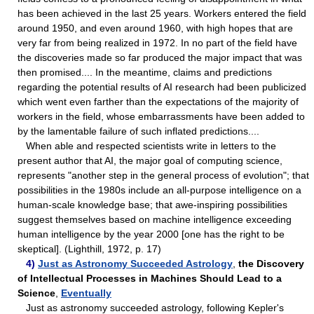
has been achieved in the last 25 years. Workers entered the field
around 1950, and even around 1960, with high hopes that are
very far from being realized in 1972. In no part of the field have
the discoveries made so far produced the major impact that was
then promised.... In the meantime, claims and predictions
regarding the potential results of AI research had been publicized
which went even farther than the expectations of the majority of
workers in the field, whose embarrassments have been added to
by the lamentable failure of such inﬂated predictions....
When able and respected scientists write in letters to the
present author that AI, the major goal of computing science,
represents "another step in the general process of evolution"; that
possibilities in the 1980s include an all-purpose intelligence on a
human-scale knowledge base; that awe-inspiring possibilities
suggest themselves based on machine intelligence exceeding
human intelligence by the year 2000 [one has the right to be
skeptical]. (Lighthill, 1972, p. 17)
4)
Just as Astronomy Succeeded Astrology
,
the Discovery
of Intellectual Processes in Machines Should Lead to a
Science
,
Eventually
Just as astronomy succeeded astrology, following Kepler's