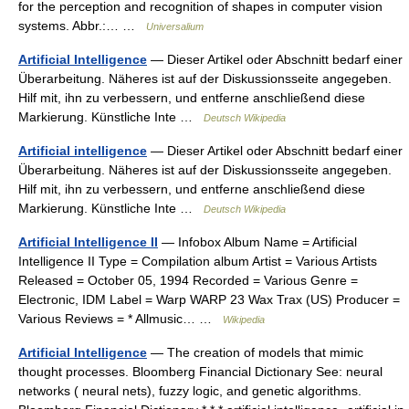
for the perception and recognition of shapes in computer vision
systems. Abbr.:… …
Universalium
Artificial Intelligence
— Dieser Artikel oder Abschnitt bedarf einer
Überarbeitung. Näheres ist auf der Diskussionsseite angegeben.
Hilf mit, ihn zu verbessern, und entferne anschließend diese
Markierung. Künstliche Inte …
Deutsch Wikipedia
Artificial intelligence
— Dieser Artikel oder Abschnitt bedarf einer
Überarbeitung. Näheres ist auf der Diskussionsseite angegeben.
Hilf mit, ihn zu verbessern, und entferne anschließend diese
Markierung. Künstliche Inte …
Deutsch Wikipedia
Artificial Intelligence II
— Infobox Album Name = Artificial
Intelligence II Type = Compilation album Artist = Various Artists
Released = October 05, 1994 Recorded = Various Genre =
Electronic, IDM Label = Warp WARP 23 Wax Trax (US) Producer =
Various Reviews = * Allmusic… …
Wikipedia
Artificial Intelligence
— The creation of models that mimic
thought processes. Bloomberg Financial Dictionary See: neural
networks ( neural nets), fuzzy logic, and genetic algorithms.