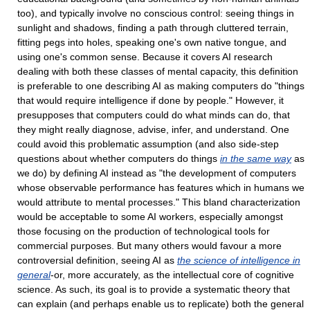
too), and typically involve no conscious control: seeing things in
sunlight and shadows, finding a path through cluttered terrain,
fitting pegs into holes, speaking one's own native tongue, and
using one's common sense. Because it covers AI research
dealing with both these classes of mental capacity, this definition
is preferable to one describing AI as making computers do "things
that would require intelligence if done by people." However, it
presupposes that computers could do what minds can do, that
they might really diagnose, advise, infer, and understand. One
could avoid this problematic assumption (and also side-step
questions about whether computers do things
in the same way
as
we do) by defining AI instead as "the development of computers
whose observable performance has features which in humans we
would attribute to mental processes." This bland characterization
would be acceptable to some AI workers, especially amongst
those focusing on the production of technological tools for
commercial purposes. But many others would favour a more
controversial definition, seeing AI as
the science of intelligence in
general
-or, more accurately, as the intellectual core of cognitive
science. As such, its goal is to provide a systematic theory that
can explain (and perhaps enable us to replicate) both the general