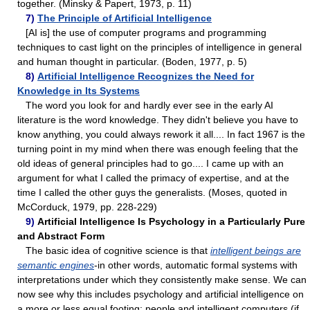
together. (Minsky & Papert, 1973, p. 11)
7)
The Principle of Artificial Intelligence
[AI is] the use of computer programs and programming
techniques to cast light on the principles of intelligence in general
and human thought in particular. (Boden, 1977, p. 5)
8)
Artificial Intelligence Recognizes the Need for
Knowledge in Its Systems
The word you look for and hardly ever see in the early AI
literature is the word knowledge. They didn't believe you have to
know anything, you could always rework it all.... In fact 1967 is the
turning point in my mind when there was enough feeling that the
old ideas of general principles had to go.... I came up with an
argument for what I called the primacy of expertise, and at the
time I called the other guys the generalists. (Moses, quoted in
McCorduck, 1979, pp. 228-229)
9)
Artificial Intelligence Is Psychology in a Particularly Pure
and Abstract Form
The basic idea of cognitive science is that
intelligent beings are
semantic engines
-in other words, automatic formal systems with
interpretations under which they consistently make sense. We can
now see why this includes psychology and artificial intelligence on
a more or less equal footing: people and intelligent computers (if