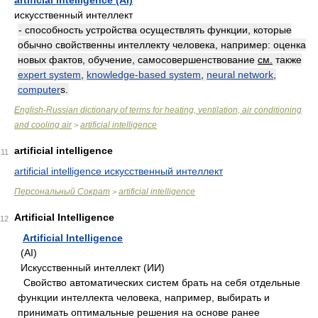
artificial intelligence (Al)
искусственный интеллект
- способность устройства осуществлять функции, которые
обычно свойственны интеллекту человека, например: оценка
новых фактов, обучение, самосовершенствование
см.
также
expert system
,
knowledge-based system
,
neural network
,
computer
s.
English-Russian dictionary of terms for heating, ventilation, air conditioning
and cooling air
artificial intelligence
>
artificial intelligence
11
artificial intelligence искусственный интеллект
Персональный Сократ
artificial intelligence
>
Artificial Intelligence
12
Artificial Intelligence
(AI)
Искусственный интеллект (ИИ)
Свойство автоматических систем брать на себя отдельные
функции интеллекта человека, например, выбирать и
принимать оптимальные решения на основе ранее