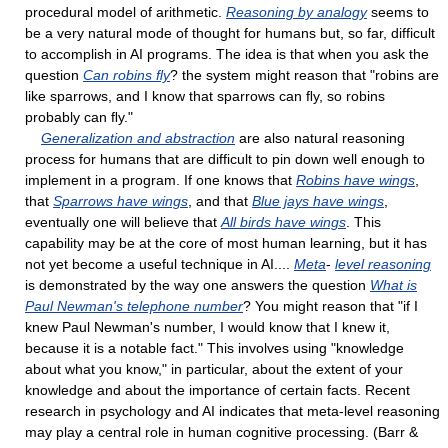
procedural model of arithmetic.
Reasoning by analogy
seems to
be a very natural mode of thought for humans but, so far, difficult
to accomplish in AI programs. The idea is that when you ask the
question
Can robins ﬂy
? the system might reason that "robins are
like sparrows, and I know that sparrows can ﬂy, so robins
probably can ﬂy."
Generalization and abstraction
are also natural reasoning
process for humans that are difficult to pin down well enough to
implement in a program. If one knows that
Robins have wings
,
that
Sparrows have wings
, and that
Blue jays have wings
,
eventually one will believe that
All birds have wings
. This
capability may be at the core of most human learning, but it has
not yet become a useful technique in AI....
Meta
-
level reasoning
is demonstrated by the way one answers the question
What is
Paul Newman's telephone number
? You might reason that "if I
knew Paul Newman's number, I would know that I knew it,
because it is a notable fact." This involves using "knowledge
about what you know," in particular, about the extent of your
knowledge and about the importance of certain facts. Recent
research in psychology and AI indicates that meta-level reasoning
may play a central role in human cognitive processing. (Barr &