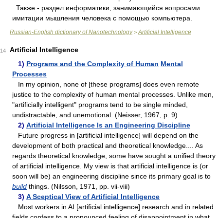
Также - раздел информатики, занимающийся вопросами
имитации мышления человека с помощью компьютера.
Russian-English dictionary of Nanotechnology
Artificial Intelligence
>
Artificial Intelligence
14
1)
Programs and the Complexity of Human
Mental
Processes
In my opinion, none of [these programs] does even remote
justice to the complexity of human mental processes. Unlike men,
"artificially intelligent" programs tend to be single minded,
undistractable, and unemotional. (Neisser, 1967, p. 9)
2)
Artificial Intelligence Is an Engineering Discipline
Future progress in [artificial intelligence] will depend on the
development of both practical and theoretical knowledge.... As
regards theoretical knowledge, some have sought a unified theory
of artificial intelligence. My view is that artificial intelligence is (or
soon will be) an engineering discipline since its primary goal is to
build
things. (Nilsson, 1971, pp. vii-viii)
3)
A Sceptical View of Artificial Intelligence
Most workers in AI [artificial intelligence] research and in related
fields confess to a pronounced feeling of disappointment in what