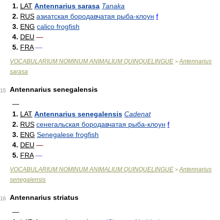
1.
LAT
Antennarius sarasa
Tanaka
2.
RUS
азиатская бородавчатая рыба-клоун
f
3.
ENG
calico frogfish
4.
DEU
—
5.
FRA
—
VOCABULARIUM NOMINUM ANIMALIUM QUINQUELINGUE
Antennarius
>
sarasa
Antennarius senegalensis
15
—
1.
LAT
Antennarius senegalensis
Cadenat
2.
RUS
сенегальская бородавчатая рыба-клоун
f
3.
ENG
Senegalese frogfish
4.
DEU
—
5.
FRA
—
VOCABULARIUM NOMINUM ANIMALIUM QUINQUELINGUE
Antennarius
>
senegalensis
Antennarius striatus
16
—