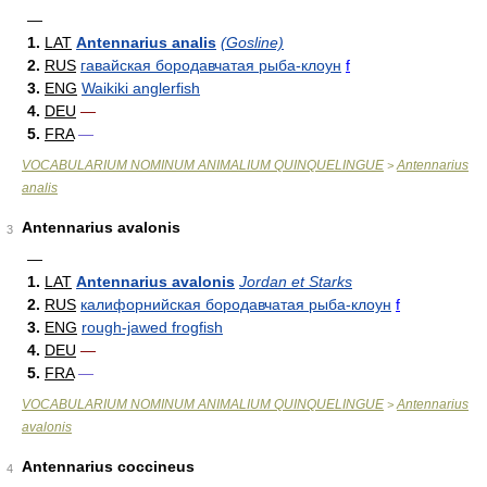
—
1.
LAT
Antennarius analis
(Gosline)
2.
RUS
гавайская бородавчатая рыба-клоун
f
3.
ENG
Waikiki anglerfish
4.
DEU
—
5.
FRA
—
VOCABULARIUM NOMINUM ANIMALIUM QUINQUELINGUE
Antennarius
>
analis
Antennarius avalonis
3
—
1.
LAT
Antennarius avalonis
Jordan et Starks
2.
RUS
калифорнийская бородавчатая рыба-клоун
f
3.
ENG
rough-jawed frogfish
4.
DEU
—
5.
FRA
—
VOCABULARIUM NOMINUM ANIMALIUM QUINQUELINGUE
Antennarius
>
avalonis
Antennarius coccineus
4