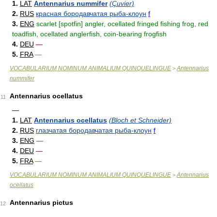
1.
LAT
Antennarius nummifer
(Çuvier)
2.
RUS
красная бородавчатая рыба-клоун
f
3.
ENG
scarlet [spotfin] angler, ocellated fringed fishing frog, red
toadfish, ocellated anglerfish, coin-bearing frogfish
4.
DEU
—
5.
FRA
—
VOCABULARIUM NOMINUM ANIMALIUM QUINQUELINGUE
Antennarius
>
nummifer
Antennarius ocellatus
11
—
1.
LAT
Antennarius ocellatus
(Bloch et Schneider)
2.
RUS
глазчатая бородавчатая рыба-клоун
f
3.
ENG
—
4.
DEU
—
5.
FRA
—
VOCABULARIUM NOMINUM ANIMALIUM QUINQUELINGUE
Antennarius
>
ocellatus
Antennarius pictus
12
—