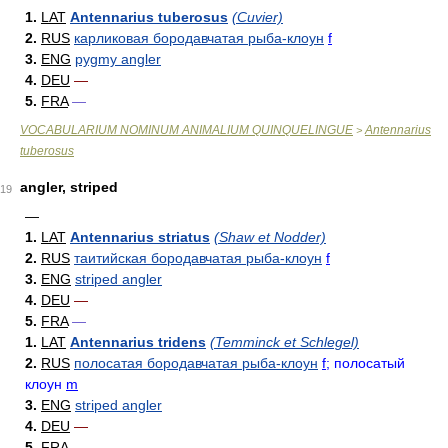
1.
LAT
Antennarius tuberosus
(Cuvier)
2.
RUS
карликовая бородавчатая рыба-клоун
f
3.
ENG
pygmy angler
4.
DEU
—
5.
FRA
—
VOCABULARIUM NOMINUM ANIMALIUM QUINQUELINGUE
Antennarius
>
tuberosus
angler, striped
19
—
1.
LAT
Antennarius striatus
(Shaw et Nodder)
2.
RUS
таитийская бородавчатая рыба-клоун
f
3.
ENG
striped angler
4.
DEU
—
5.
FRA
—
1.
LAT
Antennarius tridens
(Temminck et Schlegel)
2.
RUS
полосатая бородавчатая рыба-клоун
f
; полосатый
клоун
m
3.
ENG
striped angler
4.
DEU
—
5.
FRA
—