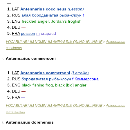
—
1.
LAT
Antennarius coccineus
(Lesson)
2.
RUS
алая бородавчатая рыба-клоун
f
3.
ENG
freckled angler, Jordan’s frogfish
4.
DEU
—
5.
FRA
poisson
m
crapaud
VOCABULARIUM NOMINUM ANIMALIUM QUINQUELINGUE
Antennarius
>
coccineus
Antennarius commersoni
5
—
1.
LAT
Antennarius commersoni
(Latreille)
2.
RUS
бородавчатая рыба-клоун
f
Коммерсона
3.
ENG
black fishing frog, black [big] angler
4.
DEU
—
5.
FRA
—
VOCABULARIUM NOMINUM ANIMALIUM QUINQUELINGUE
Antennarius
>
commersoni
Antennarius dorehensis
6