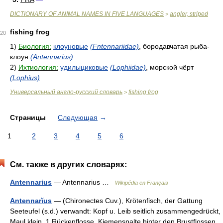
DICTIONARY OF ANIMAL NAMES IN FIVE LANGUAGES
angler, striped
>
fishing frog
20
1)
Биология:
клоуновые
(Fntennariidae)
, бородавчатая рыба-
клоун
(Antennarius)
2)
Ихтиология:
удилыциковые
(Lophiidae)
, морской чёрт
(Lophius)
Универсальный англо-русский словарь
fishing frog
>
Страницы
Следующая
→
1
2
3
4
5
6
См. также в других словарях:
Antennarius
— Antennarius …
Wikipédia en Français
Antennarĭus
— (Chironectes Cuv.), Krötenfisch, der Gattung
Seeteufel (s.d.) verwandt: Kopf u. Leib seitlich zusammengedrückt,
Maul klein, 1 Rückenflosse, Kiemenspalte hinter den Brustflossen,