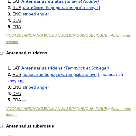
1.
LAT
Antennarius striatus
(Shaw et Nodder)
2.
RUS
таитийская бородавчатая рыба-клоун
f
3.
ENG
striped angler
4.
DEU
—
5.
FRA
—
VOCABULARIUM NOMINUM ANIMALIUM QUINQUELINGUE
Antennarius
>
striatus
Antennarius tridens
17
—
1.
LAT
Antennarius tridens
(Temminck et Schlegel)
2.
RUS
полосатая бородавчатая рыба-клоун
f
; полосатый
клоун
m
3.
ENG
striped angler
4.
DEU
—
5.
FRA
—
VOCABULARIUM NOMINUM ANIMALIUM QUINQUELINGUE
Antennarius
>
tridens
Antennarius tuberosus
18
—