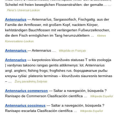
Scheitel mit freien beweglichen Flossenstrahlen: der gemalte… …
Pierer's Universal-Lexikon
Antennarius
— Antennarĭus, Sargassofisch, Fischgattg. aus der
Familie der Armflosser, mit großem Kopf, nacktem Körper,
kehlständigen Bauchflossen mit verlängerten Fußwurzelknochen,
die dem Fisch ermöglichen im Tang herumzuklettern …
Kleines
Konversations-Lexikon
Antennarius
— Antennarius …
Wikipédia en Français
Antennarius
— karpotosios klounžuvės statusas T sritis zoologija
| vardynas taksono rangas gentis atitikmenys: lot. Antennarius
angl. anglers; fishing frogs; frogfishes rus. бородавчатые рыбы
клоуны ryšiai: platesnis terminas – klounžuvės siauresnis terminas
– …
Žuvų pavadinimų žodynas
Antennarius commerson
— Saltar a navegación, búsqueda ?
Ranisapo de Commerson Clasificación científica …
Wikipedia Español
Antennarius coccineus
— Saltar a navegación, búsqueda ?
Ranisapo escarlata Clasificación científica …
Wikipedia Español