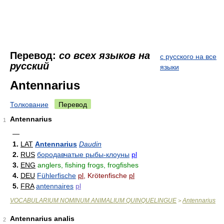
Перевод:
со всех языков на
с русского на все
русский
языки
Antennarius
Толкование
Перевод
Antennarius
1
—
1.
LAT
Antennarius
Daudin
2.
RUS
бородавчатые рыбы-клоуны
pl
3.
ENG
anglers, fishing frogs, frogfishes
4.
DEU
Fühlerfische
pl
, Krötenfische
pl
5.
FRA
antennaires
pl
VOCABULARIUM NOMINUM ANIMALIUM QUINQUELINGUE
Antennarius
>
Antennarius analis
2