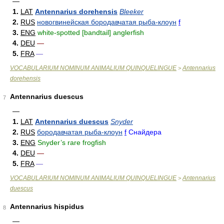
—
1.
LAT
Antennarius dorehensis
Bleeker
2.
RUS
новогвинейская бородавчатая рыба-клоун
f
3.
ENG
white-spotted [bandtail] anglerfish
4.
DEU
—
5.
FRA
—
VOCABULARIUM NOMINUM ANIMALIUM QUINQUELINGUE
Antennarius
>
dorehensis
Antennarius duescus
7
—
1.
LAT
Antennarius duescus
Snyder
2.
RUS
бородавчатая рыба-клоун
f
Снайдера
3.
ENG
Snyder’s rare frogfish
4.
DEU
—
5.
FRA
—
VOCABULARIUM NOMINUM ANIMALIUM QUINQUELINGUE
Antennarius
>
duescus
Antennarius hispidus
8
—