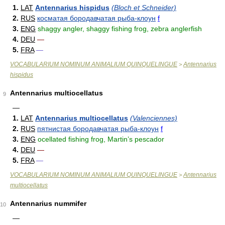
1.
LAT
Antennarius hispidus
(Bloch et Schneider)
2.
RUS
косматая бородавчатая рыба-клоун
f
3.
ENG
shaggy angler, shaggy fishing frog, zebra anglerfish
4.
DEU
—
5.
FRA
—
VOCABULARIUM NOMINUM ANIMALIUM QUINQUELINGUE
Antennarius
>
hispidus
Antennarius multiocellatus
9
—
1.
LAT
Antennarius multiocellatus
(Valenciennes)
2.
RUS
пятнистая бородавчатая рыба-клоун
f
3.
ENG
ocellated fishing frog, Martin’s pescador
4.
DEU
—
5.
FRA
—
VOCABULARIUM NOMINUM ANIMALIUM QUINQUELINGUE
Antennarius
>
multiocellatus
Antennarius nummifer
10
—