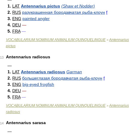
1.
LAT
Antennarius pictus
(Shaw et Nodder)
2.
RUS
разукрашенная бородавчатая рыба-клоун
f
3.
ENG
painted angler
4.
DEU
—
5.
FRA
—
VOCABULARIUM NOMINUM ANIMALIUM QUINQUELINGUE
Antennarius
>
pictus
Antennarius radiosus
13
—
1.
LAT
Antennarius radiosus
Garman
2.
RUS
большеглазая бородавчатая рыба-клоун
f
3.
ENG
big-eyed frogfish
4.
DEU
—
5.
FRA
—
VOCABULARIUM NOMINUM ANIMALIUM QUINQUELINGUE
Antennarius
>
radiosus
Antennarius sarasa
14
—