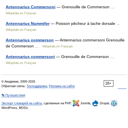
Antennarius Commersoni
— Grenouille de Commerson …
Wikipédia en Français
Antennarius Nummifer
— Poisson pêcheur à tache dorsale …
Wikipédia en Français
Antennarius commerson
— Antennarius commersoni Grenouille
de Commerson …
Wikipédia en Français
Antennarius commersoni
— Grenouille de Commerson …
Wikipédia en Français
© Академик, 2000-2026
18+
Обратная связь:
Техподдержка
,
Реклама на сайте
👣 Путешествия
Экспорт словарей на сайты
, сделанные на PHP,
Joomla,
Drupal,
WordPress, MODx.