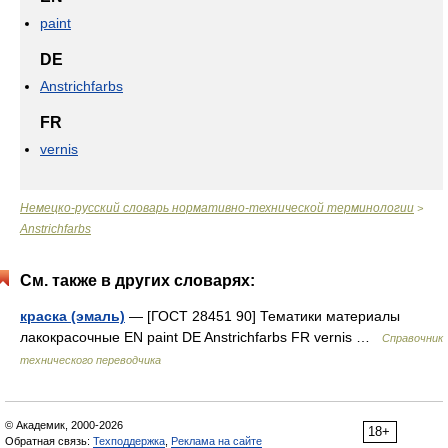
paint
DE
Anstrichfarbs
FR
vernis
Немецко-русский словарь нормативно-технической терминологии
>
Anstrichfarbs
См. также в других словарях:
краска (эмаль)
— [ГОСТ 28451 90] Тематики материалы
лакокрасочные EN paint DE Anstrichfarbs FR vernis …
Справочник
технического переводчика
© Академик, 2000-2026
18+
Обратная связь:
Техподдержка
,
Реклама на сайте