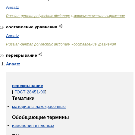
Ansatz
Russian-german polytechnic dictionary
математическое выражение
>
составление уравнения
19
Ansatz
Russian-german polytechnic dictionary
составление уравнения
>
перекрывание
20
Ansatz
перекрывание
[
ГОСТ 28451-90
]
Тематики
материалы лакокрасочные
Обобщающие термины
изменения в пленках