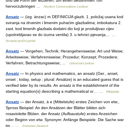
und die Form der letzteren, um einen bestimmten Ton
hervorzubringen …
Herders Conversations-Lexikon
Ansatz
— (izg. ànzac) m DEFINICIJA glazb. 1. položaj usana kod
sviranja na drvenim i limenim puhaćim glazbalima; imbokatura 2.
zast. kod limenih glazbala dodatni dio koji je produljivao cijev
(upotrebljavao se do izuma ventila) 3. u tehnici pjevanja,… …
Hrvatski jezični portal
Ansatz
— Vorgehen; Technik; Herangehensweise; Art und Weise;
Arbeitsweise; Verfahrensweise; Prozedur; Konzept; Prozedere;
Verfahren; Betrachtungsweise; …
Universal-Lexikon
Ansatz
— In physics and mathematics, an ansatz (Ger., anset,
onset ; today, setup ; plural: Ansätze) is an educated guess that is
verified later by its results. An ansatz is the establishment of the
starting equation(s) describing a mathematical or… …
Wikipedia
Ansatz
— der Ansatz, ä e (Mittelstufe) erstes Zeichen von etw.,
Spross Beispiel: An den Ansätzen der Blätter bilden sich
rosaviolette Blüten. der Ansatz (Aufbaustufe) erstes Anzeichen
oder Beginn von etw. Synonym: Anfänge Beispiele: Die Sache war
im… …
Extremes Deutsch