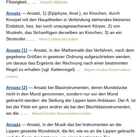
Flüssigkeit… …
Deutsch Wikipedia
Ansatz
— Ansatz, 1) (Epiphyse, Anat.), an Knochen, durch
Knorpel mit den Haupttheilen in Verbindung stehendes kleineres
Endstück, bes. bei noch unausgewachsnem Körper; 2) von
Muskeln, das Sichanfügen derselben an Knochen; 3) an ein
Stromufer… …
Pierer's Universal-Lexikon
Ansatz [1]
— Ansatz, in der Mathematik das Verfahren, nach dem
gegebene Größen in gewisser Ordnung aufgeschrieben werden,
um daraus das Ergebnis der Rechnung nach einer bestimmten
Regel zu erhalten (vgl. Kettenregel) …
Meyers Großes Konversations-
Lexikon
Ansatz [2]
— Ansatz bei Blasinstrumenten, deren Mundstücke
nicht in den Mund genommen, sondern nur vor den Mund
gebracht werden: die Stellung der Lippen beim Anblasen. Der A. ist
bei der Flöte ein ganz andrer als bei den Blechblasinstrumenten,
wo die… …
Meyers Großes Konversations-Lexikon
Ansatz
— Ansatz, in der Musik das bei Instrumenten an die
Lippen gesetzte Mundstück; die Art, wie es an die Lippen gebracht