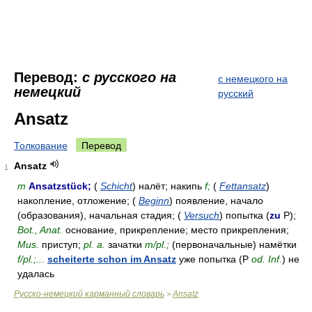
Перевод:
с русского на
с немецкого на
немецкий
русский
Ansatz
Толкование
Перевод
Ansatz
1
m
Ansatzstück;
(
Schicht
) налёт; накипь
f;
(
Fettansatz
)
накопление, отложение; (
Beginn
) появление, начало
(образования), начальная стадия; (
Versuch
) попытка (
zu
Р);
Bot., Anat.
основание, прикрепление; место прикрепления;
Mus.
приступ;
pl. a.
зачатки
m/pl.;
(первоначальные) намётки
f/pl.;...
scheiterte schon im Ansatz
уже попытка (Р
od. Inf.
) не
удалась
Русско-немецкий карманный словарь
Ansatz
>