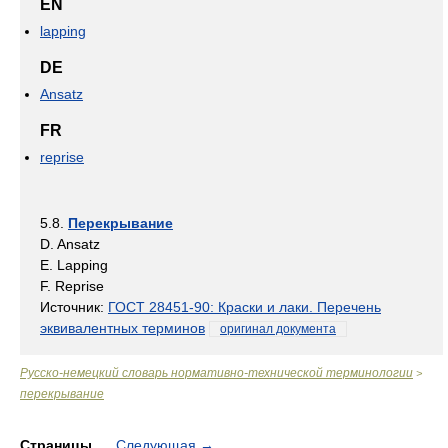
EN
lapping
DE
Ansatz
FR
reprise
5.8.
Перекрывание
D. Ansatz
E. Lapping
F. Reprise
Источник:
ГОСТ 28451-90: Краски и лаки. Перечень
эквивалентных терминов
оригинал документа
Русско-немецкий словарь нормативно-технической терминологии
>
перекрывание
Страницы
Следующая
→