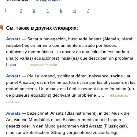
1
2
3
4
5
6
7
См. также в других словарях:
Ansatz
— Saltar a navegación, búsqueda Ansatz (Alemán, plural:
Ansätze) es un término comúnmente utilizado por físicos,
químicos y matemáticos. Un ansatz es una solución estimada a
una (o varias) ecuación(es) inicial(es) que describen un problema
físico… …
Wikipedia Español
Ansatz
— (de l allemand, signifiant début, naissance, racine ; au
pluriel Ansätze) est un terme parfois utilisé par les physiciens et les
mathématiciens. Un ansatz est l établissement d une équation (ou
de plusieurs équations) décrivant un problème… …
Wikipédia en
Français
Ansatz
— bezeichnet: Ansatz (Blasinstrument), in der Musik die
Art, wie ein Mundstück eines Blasinstruments an die Lippen
gesetzt oder in den Mund genommen wird Ansatz (Flüssigkeit),
eine zur alkoholischen Gärung vorgesehene zuckerhaltige