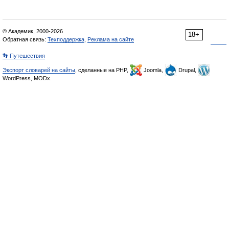
© Академик, 2000-2026
18+
Обратная связь:
Техподдержка
,
Реклама на сайте
👣 Путешествия
Экспорт словарей на сайты
, сделанные на PHP,
Joomla,
Drupal,
WordPress, MODx.