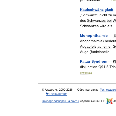
(
funktionelle
… …
Deu
Kaulschwänzigkeit
„
Schwanz
“;
nicht
zu
v
des
Schwanzes
bei
Wi
Schwanzes
wird
als
…
Monophthalmie
—
E
Anophthalmie
)
bedeut
Augapfels
auf
einer
S
Auge
(
funktionelle
…
Patau
-
Syndrom
—
Kl
disjunction
Q91
.
5
Tri
Wikipedia
© Академик, 2000-2026
Обратная связь:
Техподдерж
👣 Путешествия
Экспорт словарей на сайты
, сделанные на PHP,
Jo