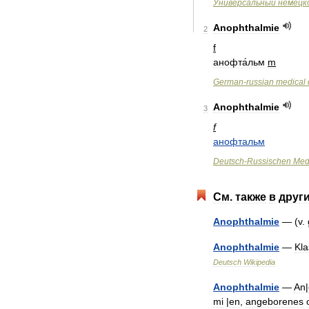
Универсальный
немецк
Anophthalmie
2
f
анофта́льм
m
German
-
russian
medical
Anophthalmie
3
f
анофтальм
Deutsch
-
Russischen
Med
См
.
также
в
друг
Anophthalmie
— (
v
.
Anophthalmie
—
Kla
Deutsch
Wikipedia
Anophthalmie
—
An
|
mi
|
en
,
angeborenes