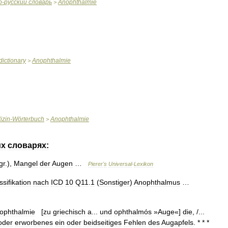
о
-
русский
словарь
Anophthalmie
>
dictionary
Anophthalmie
>
izin
-
Wörterbuch
Anophthalmie
>
их
словарях:
gr
.),
Mangel
der
Augen
…
Pierer
'
s
Universal
-
Lexikon
ssifikation
nach
ICD
10
Q11
.
1
(
Sonstiger
)
Anophthalmus
…
ophthalmie
[
zu
griechisch
a
...
und
ophthalmós
»
Auge
«]
die
, /...
oder
erworbenes
ein
oder
beidseitiges
Fehlen
des
Augapfels
. * * *