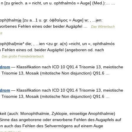
,
n
[
zu
griech
.
a
=
nicht
,
un
u
.
ophthalmós
=
Auge
] (
Med
.)
:
… …
oph
|
thalmi̲e̲
[
zu
a
...
1
u
.
gr
.
ὀϕϑαλμος
=
Auge
]
w
; , ...
i̱en:
worbenes
Fehlen
eines
oder
beider
Augäpfel
…
Das
Wörterbuch
ke
oph
|
thal
|
mie
*
die
; , ...
ien
<
zu
gr
.
a
(
n
) »
nicht
,
un
«,
ophthalmós
s
Fehlen
eines
od
.
beider
Augäpfel
(
angeboren
od
.
nach
…
Das
große
Fremdwörterbuch
drom
—
Klassifikation
nach
ICD
10
Q91
.
4
Trisomie
13
,
meiotische
5
Trisomie
13
,
Mosaik
(
mitotische
Non
disjunction
)
Q91
.
6
…
drom
—
Klassifikation
nach
ICD
10
Q91
.
4
Trisomie
13
,
meiotische
5
Trisomie
13
,
Mosaik
(
mitotische
Non
disjunction
)
Q91
.
6
…
keit
(
auch:
Monophthalmie
,
Zyklopie
,
einseitige
Anophthalmie
)
Sinne
das
angeborene
oder
erworbene
Fehlen
des
Augapfels
auf
en
auch
das
Fehlen
des
Sehvermögens
auf
einem
Auge