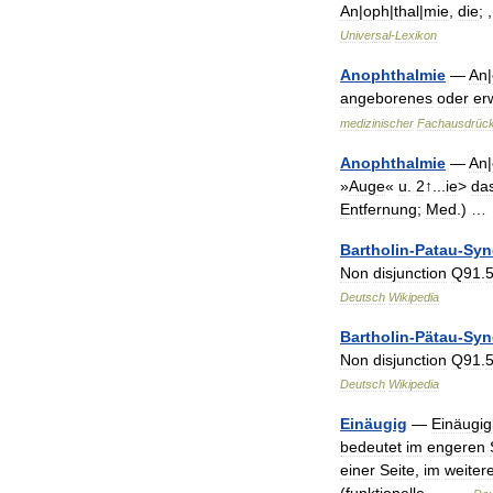
An
|
oph
|
thal
|
mie
,
die
; 
Universal
-
Lexikon
Anophthalmie
—
An
|
angeborenes
oder
er
medizinischer
Fachausdrüc
Anophthalmie
—
An
|
»
Auge
«
u
.
2
↑...
ie
>
da
Entfernung
;
Med
.) 
Bartholin
-
Patau
-
Syn
Non
disjunction
Q91
.
Deutsch
Wikipedia
Bartholin
-
Pätau
-
Syn
Non
disjunction
Q91
.
Deutsch
Wikipedia
Einäugig
—
Einäugig
bedeutet
im
engeren
einer
Seite
,
im
weiter