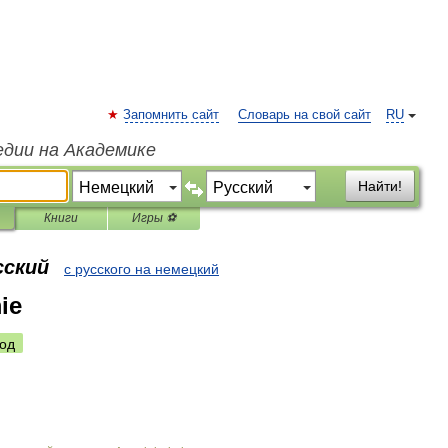
Запомнить сайт
Словарь на свой сайт
RU
едии на Академике
Найти!
Книги
Игры ⚽
сский
с русского на немецкий
ie
од