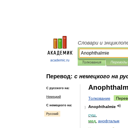
Словари и энциклоп
academic.ru
Толкования
Переводы
Перевод:
с немецкого на ру
Anophthalm
С русского на:
Немецкий
Толкование
Перев
С немецкого на:
Anophthalmie
1
Русский
сущ
.
мед
.
анофтальм