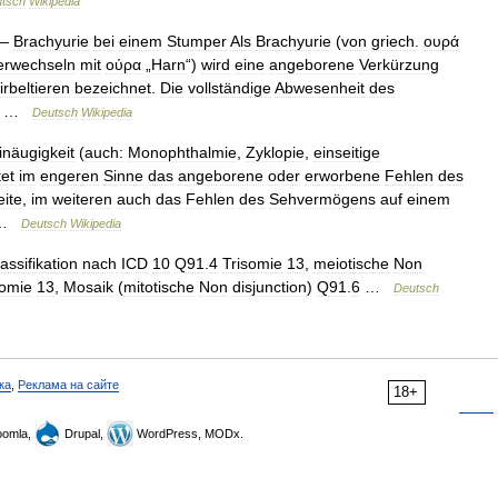
tsch
Wikipedia
—
Brachyurie
bei
einem
Stumper
Als
Brachyurie
(
von
griech
.
ουρά
erwechseln
mit
ούρα
„
Harn
“)
wird
eine
angeborene
Verkürzung
rbeltieren
bezeichnet
.
Die
vollständige
Abwesenheit
des
 …
Deutsch
Wikipedia
inäugigkeit
(
auch:
Monophthalmie
,
Zyklopie
,
einseitige
et
im
engeren
Sinne
das
angeborene
oder
erworbene
Fehlen
des
eite
,
im
weiteren
auch
das
Fehlen
des
Sehvermögens
auf
einem
 …
Deutsch
Wikipedia
assifikation
nach
ICD
10
Q91
.
4
Trisomie
13
,
meiotische
Non
somie
13
,
Mosaik
(
mitotische
Non
disjunction
)
Q91
.
6
…
Deutsch
ка
,
Реклама на сайте
18+
omla,
Drupal,
WordPress, MODx.