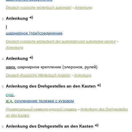
Deutsch-russische wörterbuch automobil
Anlenkung
>
Anlenkung
3
f
шарнирное (при)соединение
Deutsch-russische wörterbuch der automobil-und automotive service
>
Anlenkung
Anlenkung
4
авиа.
шарнирное крепление (элеронов, рулей)
Deutsch-Russische Wörterbuch Aviation
Anlenkung
>
Anlenkung des Drehgestelles an den Kasten
5
сущ.
ж.д.
сочленение тележки с кузовом
Универсальный немецко-русский словарь
Anlenkung des Drehgestelles
>
an den Kasten
Anlenkung des Drehgestells an den Kasten
6