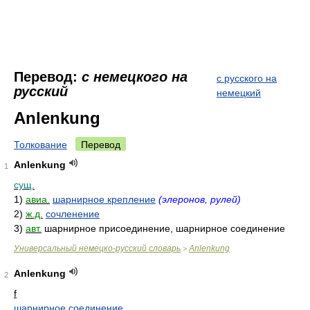
Перевод:
с немецкого на
с русского на
русский
немецкий
Anlenkung
Толкование
Перевод
Anlenkung
1
сущ.
1)
авиа.
шарнирное крепление
(элеронов, рулей)
2)
ж.д.
сочленение
3)
авт.
шарнирное присоединение, шарнирное соединение
Универсальный немецко-русский словарь
Anlenkung
>
Anlenkung
2
f
шарнирное соединение