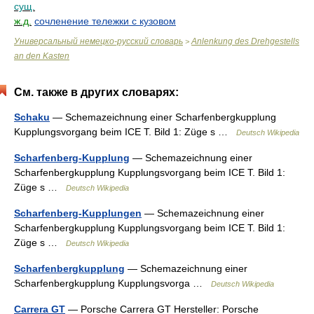
сущ.
ж.д.
сочленение тележки с кузовом
Универсальный немецко-русский словарь
Anlenkung des Drehgestells
>
an den Kasten
См. также в других словарях:
Schaku
— Schemazeichnung einer Scharfenbergkupplung
Kupplungsvorgang beim ICE T. Bild 1: Züge s …
Deutsch Wikipedia
Scharfenberg-Kupplung
— Schemazeichnung einer
Scharfenbergkupplung Kupplungsvorgang beim ICE T. Bild 1:
Züge s …
Deutsch Wikipedia
Scharfenberg-Kupplungen
— Schemazeichnung einer
Scharfenbergkupplung Kupplungsvorgang beim ICE T. Bild 1:
Züge s …
Deutsch Wikipedia
Scharfenbergkupplung
— Schemazeichnung einer
Scharfenbergkupplung Kupplungsvorga …
Deutsch Wikipedia
Carrera GT
— Porsche Carrera GT Hersteller: Porsche