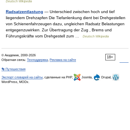
Deutsch Wikipedia
Radsatzentlastung
— Unterschied zwischen hoch und tief
liegendem Drehzapfen Die Tiefanlenkung dient bei Drehgestellen
von Schienenfahrzeugen dazu, ungleichen Radsatz Belastungen
entgegenzuwirken. Zur Übertragung der Zug , Brems und
Führungskräfte vom Drehgestell zum …
Deutsch Wikipedia
© Академик, 2000-2026
18+
Обратная связь:
Техподдержка
,
Реклама на сайте
👣 Путешествия
Экспорт словарей на сайты
, сделанные на PHP,
Joomla,
Drupal,
WordPress, MODx.