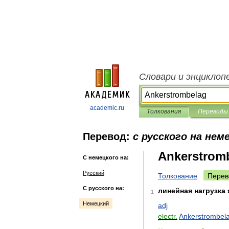
Словари и энциклоп
academic.ru
Толкования
Переводы
Перевод:
с русского на нем
Ankerstrom
С немецкого на:
Русский
Толкование
Перев
С русского на:
линейная
нагрузка
1
Немецкий
adj
electr
.
Ankerstrombel