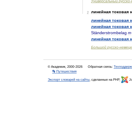
Универсальный
русско
-
линейная
токовая
2
линейная
токовая
линейная
токовая
Ständerstrombelag
m
линейная
токовая
Большой
русско
-
немецк
© Академик, 2000-2026
Обратная связь:
Техподдерж
👣 Путешествия
Экспорт словарей на сайты
, сделанные на PHP,
Jo