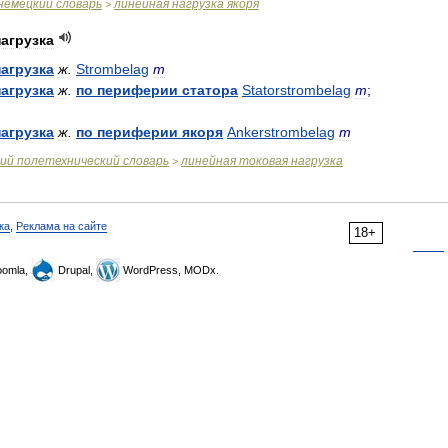
немецкий
словарь
линейная
нагрузка
якоря
>
нагрузка
нагрузка
ж
.
Strombelag
m
нагрузка
ж
.
по
периферии
статора
Statorstrombelag
m
;
нагрузка
ж
.
по
периферии
якоря
Ankerstrombelag
m
ий
полетехнический
словарь
линейная
токовая
нагрузка
>
ка
,
Реклама на сайте
18+
omla,
Drupal,
WordPress, MODx.