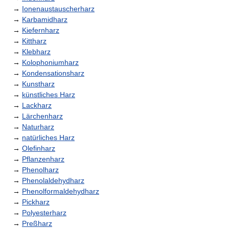
→
Ionenaustauscherharz
→
Karbamidharz
→
Kiefernharz
→
Kittharz
→
Klebharz
→
Kolophoniumharz
→
Kondensationsharz
→
Kunstharz
→
künstliches Harz
→
Lackharz
→
Lärchenharz
→
Naturharz
→
natürliches Harz
→
Olefinharz
→
Pflanzenharz
→
Phenolharz
→
Phenolaldehydharz
→
Phenolformaldehydharz
→
Pickharz
→
Polyesterharz
→
Preßharz