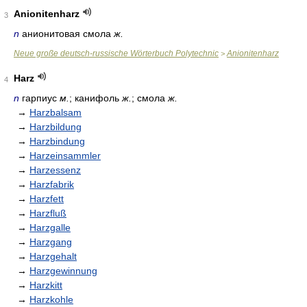
Anionitenharz
3
n
анионитовая смола
ж.
Neue große deutsch-russische Wörterbuch Polytechnic
Anionitenharz
>
Harz
4
n
гарпиус
м.
; канифоль
ж.
; смола
ж.
→
Harzbalsam
→
Harzbildung
→
Harzbindung
→
Harzeinsammler
→
Harzessenz
→
Harzfabrik
→
Harzfett
→
Harzfluß
→
Harzgalle
→
Harzgang
→
Harzgehalt
→
Harzgewinnung
→
Harzkitt
→
Harzkohle