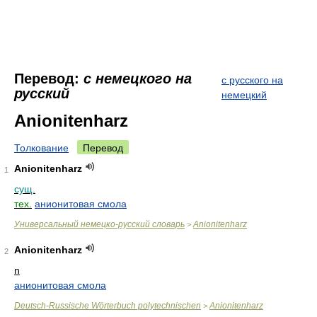
Перевод:
с немецкого на
с русского на
русский
немецкий
Anionitenharz
Толкование
Перевод
Anionitenharz
1
сущ.
тех.
анионитовая смола
Универсальный немецко-русский словарь
Anionitenharz
>
Anionitenharz
2
n
анионитовая смола
Deutsch-Russische Wörterbuch polytechnischen
Anionitenharz
>