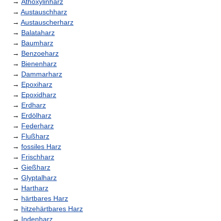
→
Äthoxylinharz
→
Austauschharz
→
Austauscherharz
→
Balataharz
→
Baumharz
→
Benzoeharz
→
Bienenharz
→
Dammarharz
→
Epoxiharz
→
Epoxidharz
→
Erdharz
→
Erdölharz
→
Federharz
→
Flußharz
→
fossiles Harz
→
Frischharz
→
Gießharz
→
Glyptalharz
→
Hartharz
→
härtbares Harz
→
hitzehärtbares Harz
→
Indenharz