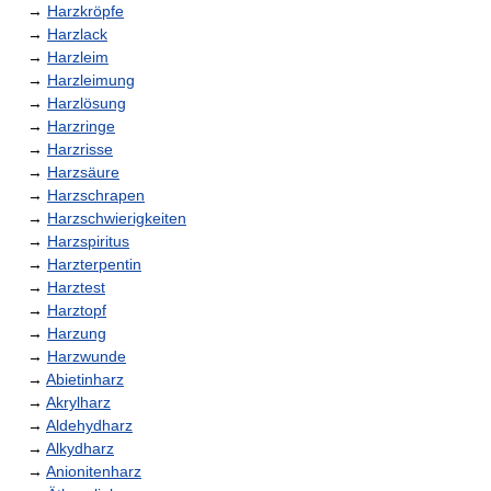
→
Harzkröpfe
→
Harzlack
→
Harzleim
→
Harzleimung
→
Harzlösung
→
Harzringe
→
Harzrisse
→
Harzsäure
→
Harzschrapen
→
Harzschwierigkeiten
→
Harzspiritus
→
Harzterpentin
→
Harztest
→
Harztopf
→
Harzung
→
Harzwunde
→
Abietinharz
→
Akrylharz
→
Aldehydharz
→
Alkydharz
→
Anionitenharz