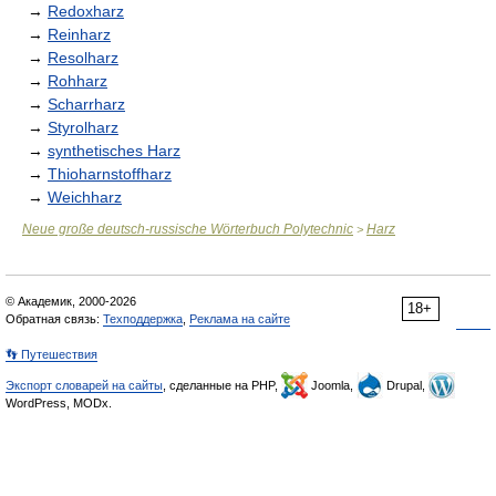
→
Redoxharz
→
Reinharz
→
Resolharz
→
Rohharz
→
Scharrharz
→
Styrolharz
→
synthetisches Harz
→
Thioharnstoffharz
→
Weichharz
Neue große deutsch-russische Wörterbuch Polytechnic
Harz
>
© Академик, 2000-2026
18+
Обратная связь:
Техподдержка
,
Реклама на сайте
👣 Путешествия
Экспорт словарей на сайты
, сделанные на PHP,
Joomla,
Drupal,
WordPress, MODx.