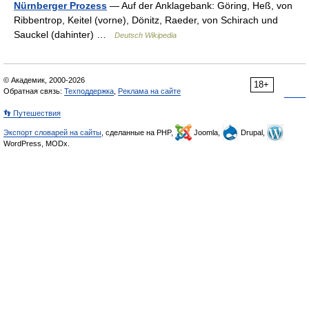
Nürnberger Prozess
— Auf der Anklagebank: Göring, Heß, von
Ribbentrop, Keitel (vorne), Dönitz, Raeder, von Schirach und
Sauckel (dahinter) …
Deutsch Wikipedia
© Академик, 2000-2026
18+
Обратная связь:
Техподдержка
,
Реклама на сайте
👣 Путешествия
Экспорт словарей на сайты
, сделанные на PHP,
Joomla,
Drupal,
WordPress, MODx.