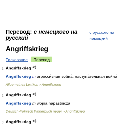
Перевод:
с немецкого на
с русского на
русский
немецкий
Angriffskrieg
Толкование
Перевод
Angriffskrieg
1
Angriffskrieg
m
агресси́вная война́; наступа́тельная война́
Allgemeines Lexikon
Angriffskrieg
>
Angriffskrieg
2
Angriffskrieg
m
wojna napastnicza
Deutsch-Polnisch Wörterbuch neuer
Angriffskrieg
>
Angriffskrieg
3