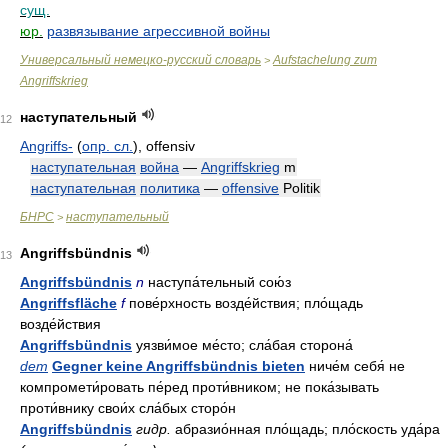
сущ.
юр.
развязывание агрессивной войны
Универсальный немецко-русский словарь
Aufstachelung zum
>
Angriffskrieg
наступательный
12
Angriffs-
(
опр. сл.
)
, offensiv
наступательная
война
—
Angriffskrieg
m
наступательная
политика
—
offensive
Politik
БНРС
наступательный
>
Angriffsbündnis
13
Angriffsbündnis
n
наступа́тельный сою́з
Angriffsfläche
f
пове́рхность возде́йствия; пло́щадь
возде́йствия
Angriffsbündnis
уязви́мое ме́сто; сла́бая сторона́
dem
Gegner keine Angriffsbündnis bieten
ниче́м себя́ не
компромети́ровать пе́ред проти́вником; не пока́зывать
проти́внику свои́х сла́бых сторо́н
Angriffsbündnis
гидр.
абразио́нная пло́щадь; пло́скость уда́ра