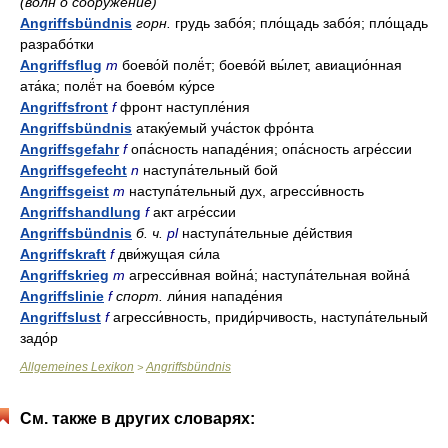
(волн о сооруже́ние)
Angriffsbündnis
горн.
грудь забо́я; пло́щадь забо́я; пло́щадь
разрабо́тки
Angriffsflug
m
боево́й полё́т; боево́й вы́лет, авиацио́нная
ата́ка; полё́т на боево́м ку́рсе
Angriffsfront
f
фронт наступле́ния
Angriffsbündnis
атаку́емый уча́сток фро́нта
Angriffsgefahr
f
опа́сность нападе́ния; опа́сность агре́ссии
Angriffsgefecht
n
наступа́тельный бой
Angriffsgeist
m
наступа́тельный дух, агресси́вность
Angriffshandlung
f
акт агре́ссии
Angriffsbündnis
б. ч.
pl
наступа́тельные де́йствия
Angriffskraft
f
дви́жущая си́ла
Angriffskrieg
m
агресси́вная война́; наступа́тельная война́
Angriffslinie
f
спорт.
ли́ния нападе́ния
Angriffslust
f
агресси́вность, приди́рчивость, наступа́тельный
задо́р
Allgemeines Lexikon
Angriffsbündnis
>
См. также в других словарях: