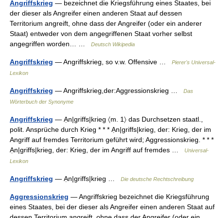
Angriffskrieg
— bezeichnet die Kriegsführung eines Staates, bei
der dieser als Angreifer einen anderen Staat auf dessen
Territorium angreift, ohne dass der Angreifer (oder ein anderer
Staat) entweder von dem angegriffenen Staat vorher selbst
angegriffen worden… …
Deutsch Wikipedia
Angriffskrieg
— Angriffskrieg, so v.w. Offensive …
Pierer's Universal-
Lexikon
Angriffskrieg
— Angriffskrieg,der:Aggressionskrieg …
Das
Wörterbuch der Synonyme
Angriffskrieg
— Ạn|griffs|krieg 〈m. 1〉 das Durchsetzen staatl.,
polit. Ansprüche durch Krieg * * * Ạn|griffs|krieg, der: Krieg, der im
Angriff auf fremdes Territorium geführt wird; Aggressionskrieg. * * *
Ạn|griffs|krieg, der: Krieg, der im Angriff auf fremdes …
Universal-
Lexikon
Angriffskrieg
— Ạn|griffs|krieg …
Die deutsche Rechtschreibung
Aggressionskrieg
— Angriffskrieg bezeichnet die Kriegsführung
eines Staates, bei der dieser als Angreifer einen anderen Staat auf
dessen Territorium angreift, ohne dass der Angreifer (oder ein