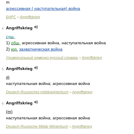
m
агрессивная ( наступательная) война
БНРС
Angriffskrieg
>
Angriffskrieg
4
сущ.
1)
общ.
агрессивная война, наступательная война
2)
юр.
захватническая война
Универсальный немецко-русский словарь
Angriffskrieg
>
Angriffskrieg
5
ḿ
наступательная война; агрессивная война
Deutsch-Russisches militärwörterbuch
Angriffskrieg
>
Angriffskrieg
6
(m)
наступательная война; агрессивная война
Deutsch-Russische Militär Wörterbuch
Angriffskrieg
>