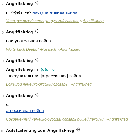
Angriffskrieg
7
m
<-(e)s, -e>
наступательная война
Универсальный немецко-русский словарь
Angriffskrieg
>
Angriffskrieg
8
наступа́тельная война́
Wörterbuch Deutsch-Russisch
Angriffskrieg
>
Angriffskrieg
9
Ángriffskrieg
m
-(e)s, -e
наступа́тельная [агресси́вная] война́
Большой немецко-русский словарь
Angriffskrieg
>
Angriffskrieg
10
m
агрессивная война
Современный немецко-русский словарь общей лексики
Angriffskrieg
>
Aufstachelung zum Angriffskrieg
11