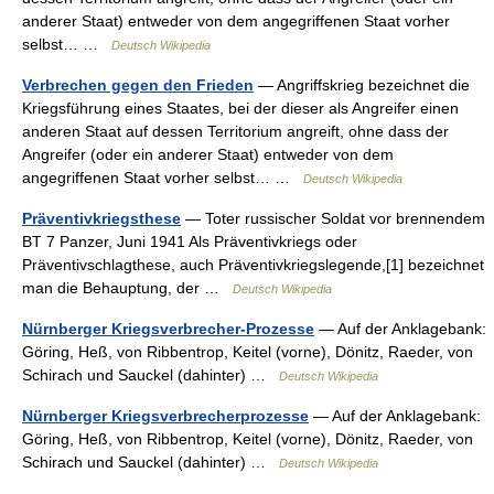
anderer Staat) entweder von dem angegriffenen Staat vorher
selbst… …
Deutsch Wikipedia
Verbrechen gegen den Frieden
— Angriffskrieg bezeichnet die
Kriegsführung eines Staates, bei der dieser als Angreifer einen
anderen Staat auf dessen Territorium angreift, ohne dass der
Angreifer (oder ein anderer Staat) entweder von dem
angegriffenen Staat vorher selbst… …
Deutsch Wikipedia
Präventivkriegsthese
— Toter russischer Soldat vor brennendem
BT 7 Panzer, Juni 1941 Als Präventivkriegs oder
Präventivschlagthese, auch Präventivkriegslegende,[1] bezeichnet
man die Behauptung, der …
Deutsch Wikipedia
Nürnberger Kriegsverbrecher-Prozesse
— Auf der Anklagebank:
Göring, Heß, von Ribbentrop, Keitel (vorne), Dönitz, Raeder, von
Schirach und Sauckel (dahinter) …
Deutsch Wikipedia
Nürnberger Kriegsverbrecherprozesse
— Auf der Anklagebank:
Göring, Heß, von Ribbentrop, Keitel (vorne), Dönitz, Raeder, von
Schirach und Sauckel (dahinter) …
Deutsch Wikipedia