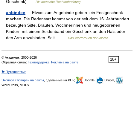
Geschenk) …
Die deutsche Rechtschreibung
anbinden
— Etwas zum Angebinde geben: ein Festgeschenk
machen. Die Redensart kommt von der seit dem 16. Jahrhundert
bezeugten Sitte, Bräuten, Wöchnerinnen und neugeborenen
Kindern mit einem Seidenband ein Geschenk an den Hals oder
den Arm anzubinden. Seit… …
Das Wörterbuch der Idiome
© Академик, 2000-2026
18+
Обратная связь:
Техподдержка
,
Реклама на сайте
👣 Путешествия
Экспорт словарей на сайты
, сделанные на PHP,
Joomla,
Drupal,
WordPress, MODx.