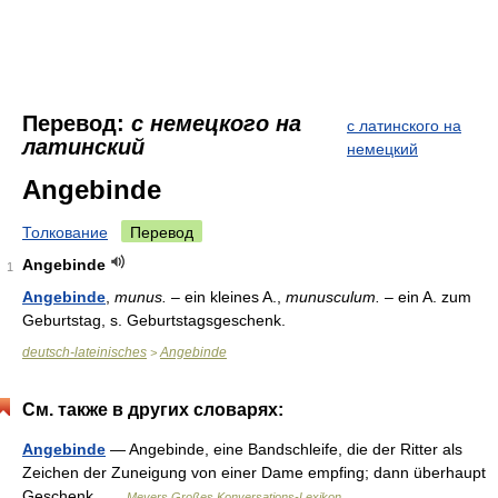
Перевод:
с немецкого на
с латинского на
латинский
немецкий
Angebinde
Толкование
Перевод
Angebinde
1
Angebinde
,
munus.
– ein kleines A.,
munusculum.
– ein A. zum
Geburtstag, s. Geburtstagsgeschenk.
deutsch-lateinisches
Angebinde
>
См. также в других словарях:
Angebinde
— Angebinde, eine Bandschleife, die der Ritter als
Zeichen der Zuneigung von einer Dame empfing; dann überhaupt
Geschenk …
Meyers Großes Konversations-Lexikon