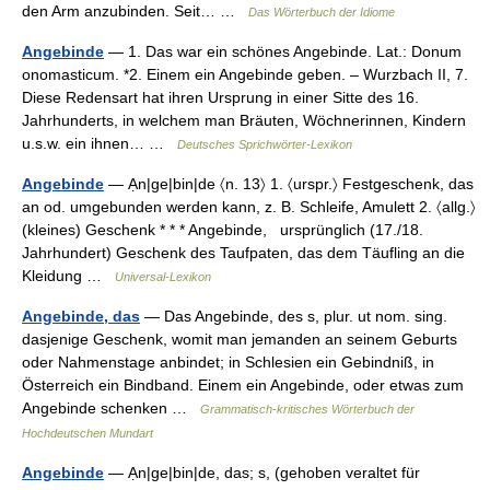
den Arm anzubinden. Seit… …
Das Wörterbuch der Idiome
Angebinde
— 1. Das war ein schönes Angebinde. Lat.: Donum
onomasticum. *2. Einem ein Angebinde geben. – Wurzbach II, 7.
Diese Redensart hat ihren Ursprung in einer Sitte des 16.
Jahrhunderts, in welchem man Bräuten, Wöchnerinnen, Kindern
u.s.w. ein ihnen… …
Deutsches Sprichwörter-Lexikon
Angebinde
— Ạn|ge|bin|de 〈n. 13〉 1. 〈urspr.〉 Festgeschenk, das
an od. umgebunden werden kann, z. B. Schleife, Amulett 2. 〈allg.〉
(kleines) Geschenk * * * Angebinde, ursprünglich (17./18.
Jahrhundert) Geschenk des Taufpaten, das dem Täufling an die
Kleidung …
Universal-Lexikon
Angebinde, das
— Das Angebinde, des s, plur. ut nom. sing.
dasjenige Geschenk, womit man jemanden an seinem Geburts
oder Nahmenstage anbindet; in Schlesien ein Gebindniß, in
Österreich ein Bindband. Einem ein Angebinde, oder etwas zum
Angebinde schenken …
Grammatisch-kritisches Wörterbuch der
Hochdeutschen Mundart
Angebinde
— Ạn|ge|bin|de, das; s, (gehoben veraltet für