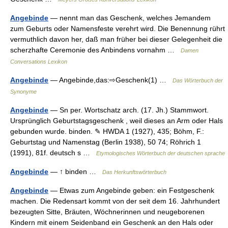
Angebinde
— nennt man das Geschenk, welches Jemandem
zum Geburts oder Namensfeste verehrt wird. Die Benennung rührt
vermuthlich davon her, daß man früher bei dieser Gelegenheit die
scherzhafte Ceremonie des Anbindens vornahm …
Damen
Conversations Lexikon
Angebinde
— Angebinde,das:⇨Geschenk(1) …
Das Wörterbuch der
Synonyme
Angebinde
— Sn per. Wortschatz arch. (17. Jh.) Stammwort.
Ursprünglich Geburtstagsgeschenk , weil dieses an Arm oder Hals
gebunden wurde. binden. ✎ HWDA 1 (1927), 435; Böhm, F.:
Geburtstag und Namenstag (Berlin 1938), 50 74; Röhrich 1
(1991), 81f. deutsch s …
Etymologisches Wörterbuch der deutschen sprache
Angebinde
— ↑ binden …
Das Herkunftswörterbuch
Angebinde
— Etwas zum Angebinde geben: ein Festgeschenk
machen. Die Redensart kommt von der seit dem 16. Jahrhundert
bezeugten Sitte, Bräuten, Wöchnerinnen und neugeborenen
Kindern mit einem Seidenband ein Geschenk an den Hals oder