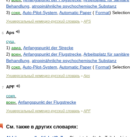
Behandlung
,
atropinähnliche psychochemische Substanz
3)
сокр.
Auto-Pilot-System
,
Automatic Paper
(
Format
) Selection
Универсальный немецко-русский словарь
APS
>
Aps
6
сущ.
1)
авиа.
Anfangspunkt der Strecke
2)
воен.
Anfangspunkt der Flugstrecke
,
Arbeitsplatz für sanitäre
Behandlung
,
atropinähnliche psychochemische Substanz
3)
сокр.
Auto-Pilot-System
,
Automatic Paper
(
Format
) Selection
Универсальный немецко-русский словарь
Aps
>
APF
7
сокр.
воен.
Anfangspunkt der Flugstrecke
Универсальный немецко-русский словарь
APF
>
См. также в других словарях: