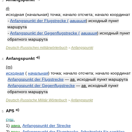
3
ḿ
исходная (начальная) точка; начало отсчета; начало координат
-
Anfangspunkt der Flugstrecke (
авиация
) исходный пункт
маршрута
-
Anfangspunkt der Gegenflugstrecke (
авиация
) исходный пункт
обратного маршрута
Deutsch-Russisches militärwörterbuch
Anfangspunkt
>
Anfangspunkt
4
(m)
исходная
(
начальная
)
точка; начало отсчета; начало координат
Anfangspunkt der Flugstrecke
—
ав.
исходный пункт маршрута
Anfangspunkt der Gegenflugstrecke
—
ав.
исходный пункт
обратного маршрута
Deutsch-Russische Militär Wörterbuch
Anfangspunkt
>
APS
5
сущ.
1)
авиа.
Anfangspunkt der Strecke
2)
воен.
Anfangspunkt der Flugstrecke
,
Arbeitsplatz für sanitäre