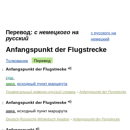
Перевод:
с немецкого на
с русского на
русский
немецкий
Anfangspunkt der Flugstrecke
Толкование
Перевод
Anfangspunkt der Flugstrecke
1
сущ.
авиа.
исходный пункт маршрута
Универсальный немецко-русский словарь
Anfangspunkt der Flugstrecke
>
Anfangspunkt der Flugstrecke
2
авиа.
исходный пункт маршрута
Deutsch-Russische Wörterbuch Aviation
Anfangspunkt der Flugstrecke
>
Anfangspunkt