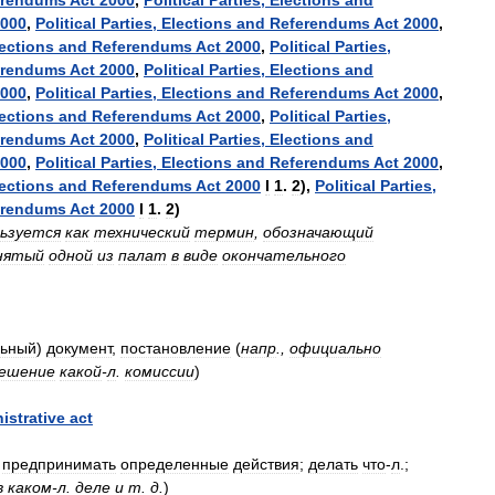
erendums
Act
2000
,
Political
Parties
,
Elections
and
000
,
Political
Parties
,
Elections
and
Referendums
Act
2000
,
ections
and
Referendums
Act
2000
,
Political
Parties
,
erendums
Act
2000
,
Political
Parties
,
Elections
and
000
,
Political
Parties
,
Elections
and
Referendums
Act
2000
,
ections
and
Referendums
Act
2000
,
Political
Parties
,
erendums
Act
2000
,
Political
Parties
,
Elections
and
000
,
Political
Parties
,
Elections
and
Referendums
Act
2000
,
ections
and
Referendums
Act
2000
I
1
.
2
),
Political
Parties
,
erendums
Act
2000
I
1
.
2
)
льзуется
как
технический
термин
,
обозначающий
нятый
одной
из
палат
в
виде
окончательного
ьный
)
документ
,
постановление
(
напр
.,
официально
ешение
какой
-
л
.
комиссии
)
istrative
act
,
предпринимать
определенные
действия
;
делать
что
-
л
.;
в
каком
-
л
.
деле
и
т
.
д
.
)