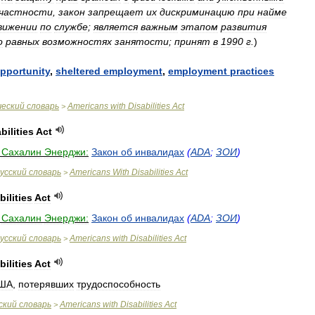
частности
,
закон
запрещает
их
дискриминацию
при
найме
вижении
по
службе
;
является
важным
этапом
развития
о
равных
возможностях
занятости
;
принят
в
1990
г
.
)
pportunity
,
sheltered
employment
,
employment
practices
ческий
словарь
Americans
with
Disabilities
Act
>
bilities
Act
Сахалин
Энерджи:
Закон
об
инвалидах
(
ADA
;
ЗОИ
)
усский
словарь
Americans
With
Disabilities
Act
>
bilities
Act
Сахалин
Энерджи:
Закон
об
инвалидах
(
ADA
;
ЗОИ
)
усский
словарь
Americans
with
Disabilities
Act
>
bilities
Act
ША
,
потерявших
трудоспособность
ский
словарь
Americans
with
Disabilities
Act
>