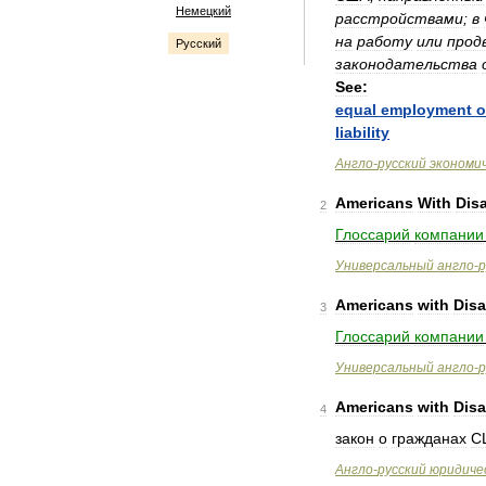
Немецкий
расстройствами
;
в
на
работу
или
прод
Русский
законодательства
See:
equal
employment
o
liability
Англо
-
русский
экономи
Americans
With
Disa
2
Глоссарий
компании
Универсальный
англо
-
р
Americans
with
Disa
3
Глоссарий
компании
Универсальный
англо
-
р
Americans
with
Disa
4
закон
о
гражданах
С
Англо
-
русский
юридиче