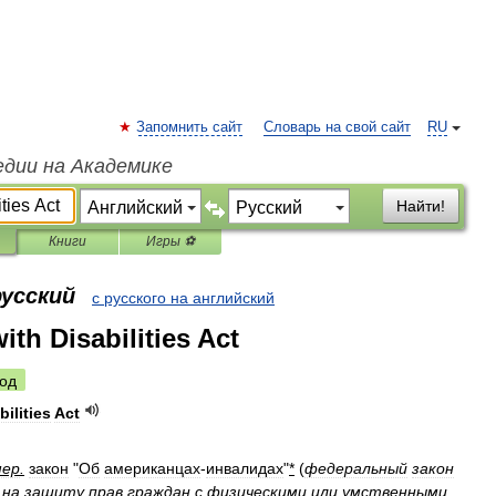
Запомнить сайт
Словарь на свой сайт
RU
едии на Академике
Найти!
Книги
Игры ⚽
русский
с русского на английский
th Disabilities Act
од
bilities
Act
мер
.
закон
"
Об
американцах
-
инвалидах
"
*
(
федеральный
закон
на
защиту
прав
граждан
с
физическими
или
умственными