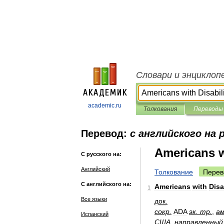
Словари и энциклоп
academic.ru
Толкования
Переводы
Перевод:
с английского на 
Americans wi
С русского на:
Английский
Толкование
Перев
С английского на:
Americans
with
Disa
1
Все языки
док
.
сокр
.
ADA
эк
.
тр
.
,
а
Испанский
США
,
направленный