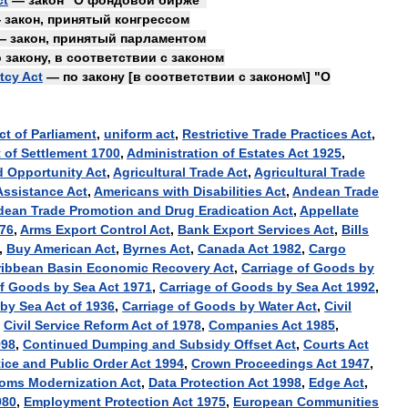
ct
—
закон
"
О
фондовой
бирже
"
—
закон
,
принятый
конгрессом
—
закон
,
принятый
парламентом
о
закону
,
в
соответствии
с
законом
tcy
Act
—
по
закону
[
в
соответствии
с
законом
\] "
О
ct
of
Parliament
,
uniform
act
,
Restrictive
Trade
Practices
Act
,
t
of
Settlement
1700
,
Administration
of
Estates
Act
1925
,
d
Opportunity
Act
,
Agricultural
Trade
Act
,
Agricultural
Trade
Assistance
Act
,
Americans
with
Disabilities
Act
,
Andean
Trade
dean
Trade
Promotion
and
Drug
Eradication
Act
,
Appellate
76
,
Arms
Export
Control
Act
,
Bank
Export
Services
Act
,
Bills
,
Buy
American
Act
,
Byrnes
Act
,
Canada
Act
1982
,
Cargo
ribbean
Basin
Economic
Recovery
Act
,
Carriage
of
Goods
by
f
Goods
by
Sea
Act
1971
,
Carriage
of
Goods
by
Sea
Act
1992
,
by
Sea
Act
of
1936
,
Carriage
of
Goods
by
Water
Act
,
Civil
,
Civil
Service
Reform
Act
of
1978
,
Companies
Act
1985
,
998
,
Continued
Dumping
and
Subsidy
Offset
Act
,
Courts
Act
ice
and
Public
Order
Act
1994
,
Crown
Proceedings
Act
1947
,
toms
Modernization
Act
,
Data
Protection
Act
1998
,
Edge
Act
,
980
,
Employment
Protection
Act
1975
,
European
Communities