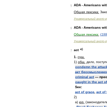
ADA
-
Americans
wit
5
Общая
лексика:
Зак
Универсальный
англо
-
р
ADA
-
Americans
wit
6
Общая
лексика:
(
199
Универсальный
англо
-
р
act
7
1
.
сущ
.
1
)
общ
.
дело
,
поступ
condemn
the
attac
акт
бессмысленно
criminal
act
—
пре
caught
in
the
act
o
See:
act
of
grace
,
act
of
2
)
а
)
юр
.
(
законодател