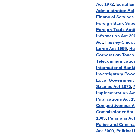
Act
1972
,
Equal
Em
Administration
Act
Financial
Services
Foreign
Bank
Supe
Foreign
Trade
Anti
Information
Act
20
Act
,
Hawley
-
Smoot
Lords
Act
1999
,
H
Corporation
Taxes
Telecommunicatio
International
Bank
Investigatory
Powe
Local
Government
Salaries
Act
1975
,
Implementation
Ac
Publications
Act
1
Competitiveness
A
Commissioner
Act
1963
,
Pensions
Ac
Police
and
Crimina
Act
2000
,
Political