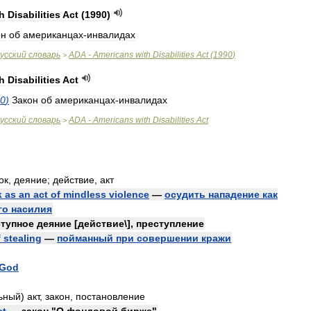
h
Disabilities
Act
(
1990
)
он
об
американцах
-
инвалидах
усский
словарь
ADA
-
Americans
with
Disabilities
Act
(
1990
)
>
h
Disabilities
Act
0
)
Закон
об
американцах
-
инвалидах
усский
словарь
ADA
-
Americans
with
Disabilities
Act
>
ок
,
деяние
;
действие
,
акт
k
as
an
act
of
mindless
violence
—
осудить
нападение
как
го
насилия
ступное
деяние
[
действие
\],
преступление
f
stealing
—
пойманный
при
совершении
кражи
God
ьный
)
акт
,
закон
,
постановление