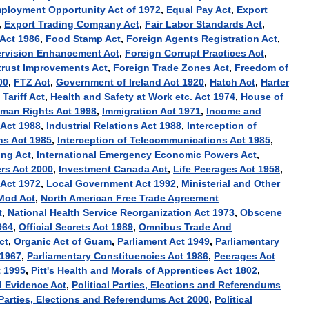
ployment
Opportunity
Act
of
1972
,
Equal
Pay
Act
,
Export
,
Export
Trading
Company
Act
,
Fair
Labor
Standards
Act
,
Act
1986
,
Food
Stamp
Act
,
Foreign
Agents
Registration
Act
,
rvision
Enhancement
Act
,
Foreign
Corrupt
Practices
Act
,
trust
Improvements
Act
,
Foreign
Trade
Zones
Act
,
Freedom
of
00
,
FTZ
Act
,
Government
of
Ireland
Act
1920
,
Hatch
Act
,
Harter
Tariff
Act
,
Health
and
Safety
at
Work
etc
.
Act
1974
,
House
of
uman
Rights
Act
1998
,
Immigration
Act
1971
,
Income
and
Act
1988
,
Industrial
Relations
Act
1988
,
Interception
of
ns
Act
1985
,
Interception
of
Telecommunications
Act
1985
,
ing
Act
,
International
Emergency
Economic
Powers
Act
,
rs
Act
2000
,
Investment
Canada
Act
,
Life
Peerages
Act
1958
,
Act
1972
,
Local
Government
Act
1992
,
Ministerial
and
Other
Mod
Act
,
North
American
Free
Trade
Agreement
t
,
National
Health
Service
Reorganization
Act
1973
,
Obscene
964
,
Official
Secrets
Act
1989
,
Omnibus
Trade
And
ct
,
Organic
Act
of
Guam
,
Parliament
Act
1949
,
Parliamentary
1967
,
Parliamentary
Constituencies
Act
1986
,
Peerages
Act
t
1995
,
Pitt
'
s
Health
and
Morals
of
Apprentices
Act
1802
,
l
Evidence
Act
,
Political
Parties
,
Elections
and
Referendums
Parties
,
Elections
and
Referendums
Act
2000
,
Political