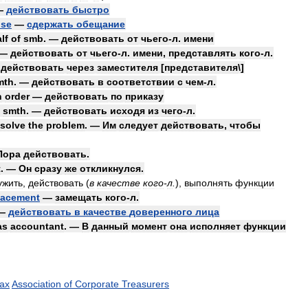
—
действовать
быстро
ise
—
сдержать
обещание
lf
of
smb
. —
действовать
от
чьего
-
л
.
имени
—
действовать
от
чьего
-
л
.
имени
,
представлять
кого
-
л
.
—
действовать
через
заместителя
[
представителя
\]
mth
. —
действовать
в
соответствии
с
чем
-
л
.
n
order
—
действовать
по
приказу
]
smth
. —
действовать
исходя
из
чего
-
л
.
solve
the
problem
. —
Им
следует
действовать
,
чтобы
Пора
действовать
.
t
. —
Он
сразу
же
откликнулся
.
ужить
,
действовать
(
в
качестве
кого
-
л
.
)
,
выполнять
функции
lacement
—
замещать
кого
-
л
.
—
действовать
в
качестве
доверенного
лица
as
accountant
. —
В
данный
момент
она
исполняет
функции
tax
Association
of
Corporate
Treasurers