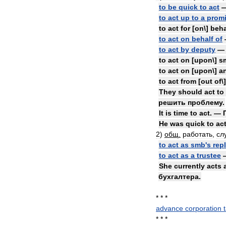
to
be
quick
to
act
to
act
up
to
a
prom
to
act
for
[
on
\]
beha
to
act
on
behalf
of
to
act
by
deputy
to
act
on
[
upon
\]
s
to
act
on
[
upon
\]
a
to
act
from
[
out
of
\
They
should
act
to
решить
проблему
.
It
is
time
to
act
. —
He
was
quick
to
ac
2
)
общ
.
работать
,
сл
to
act
as
smb
'
s
rep
to
act
as
a
trustee
She
currently
acts
бухгалтера
.
* * *
advance
corporation
* * *