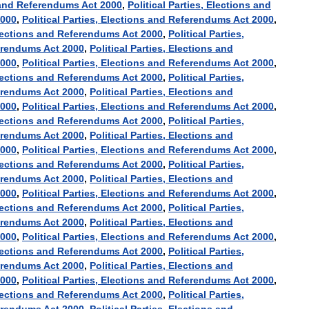
and
Referendums
Act
2000
,
Political
Parties
,
Elections
and
000
,
Political
Parties
,
Elections
and
Referendums
Act
2000
,
ections
and
Referendums
Act
2000
,
Political
Parties
,
erendums
Act
2000
,
Political
Parties
,
Elections
and
000
,
Political
Parties
,
Elections
and
Referendums
Act
2000
,
ections
and
Referendums
Act
2000
,
Political
Parties
,
erendums
Act
2000
,
Political
Parties
,
Elections
and
000
,
Political
Parties
,
Elections
and
Referendums
Act
2000
,
ections
and
Referendums
Act
2000
,
Political
Parties
,
erendums
Act
2000
,
Political
Parties
,
Elections
and
000
,
Political
Parties
,
Elections
and
Referendums
Act
2000
,
ections
and
Referendums
Act
2000
,
Political
Parties
,
erendums
Act
2000
,
Political
Parties
,
Elections
and
000
,
Political
Parties
,
Elections
and
Referendums
Act
2000
,
ections
and
Referendums
Act
2000
,
Political
Parties
,
erendums
Act
2000
,
Political
Parties
,
Elections
and
000
,
Political
Parties
,
Elections
and
Referendums
Act
2000
,
ections
and
Referendums
Act
2000
,
Political
Parties
,
erendums
Act
2000
,
Political
Parties
,
Elections
and
000
,
Political
Parties
,
Elections
and
Referendums
Act
2000
,
ections
and
Referendums
Act
2000
,
Political
Parties
,