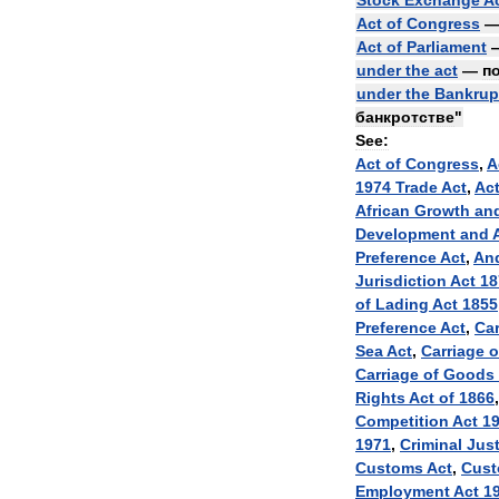
Stock
Exchange
A
Act
of
Congress
Act
of
Parliament
under
the
act
—
п
under
the
Bankrup
банкротстве
"
See:
Act
of
Congress
,
A
1974
Trade
Act
,
Ac
African
Growth
an
Development
and
Preference
Act
,
An
Jurisdiction
Act
18
of
Lading
Act
1855
Preference
Act
,
Ca
Sea
Act
,
Carriage
o
Carriage
of
Goods
Rights
Act
of
1866
Competition
Act
1
1971
,
Criminal
Just
Customs
Act
,
Cus
Employment
Act
1