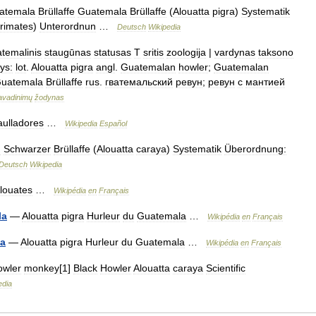
atemala
Brüllaffe
Guatemala
Brüllaffe
(
Alouatta
pigra
)
Systematik
rimates
)
Unterordnun
…
Deutsch
Wikipedia
temalinis
staugūnas
statusas
T
sritis
zoologija
|
vardynas
taksono
ys:
lot
.
Alouatta
pigra
angl
.
Guatemalan
howler
;
Guatemalan
uatemala
Brüllaffe
rus
.
гватемальский
ревун
;
ревун
с
мантией
avadinimų
žodynas
aulladores
…
Wikipedia
Español
n
Schwarzer
Brüllaffe
(
Alouatta
caraya
)
Systematik
Überordnung:
Deutsch
Wikipedia
louates
…
Wikipédia
en
Français
la
—
Alouatta
pigra
Hurleur
du
Guatemala
…
Wikipédia
en
Français
la
—
Alouatta
pigra
Hurleur
du
Guatemala
…
Wikipédia
en
Français
owler
monkey
[
1
]
Black
Howler
Alouatta
caraya
Scientific
edia