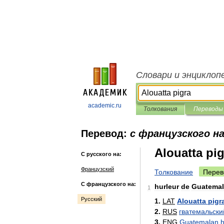
Словари и энциклоп
academic.ru
Толкования
Переводы
Перевод:
с французского на
Alouatta pig
С русского на:
Французский
Толкование
Перев
С французского на:
hurleur
de
Guatemal
1
Русский
1
.
LAT
Alouatta
pigr
2
.
RUS
гватемальски
3
.
ENG
Guatemalan
h