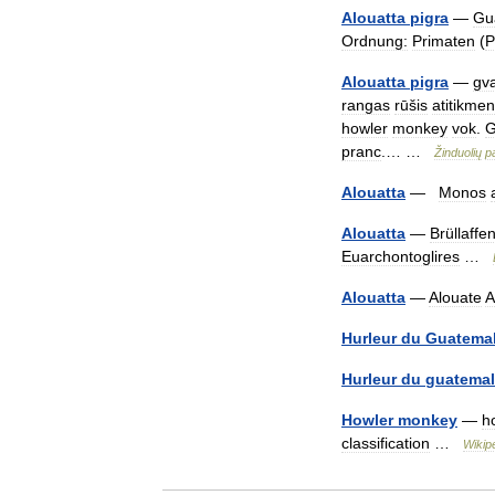
Alouatta
pigra
—
Gu
Ordnung:
Primaten
(
P
Alouatta
pigra
—
gva
rangas
rūšis
atitikmen
howler
monkey
vok
.
G
pranc
.… …
Žinduolių
p
Alouatta
—
Monos
Alouatta
—
Brüllaffe
Euarchontoglires
…
Alouatta
—
Alouate
A
Hurleur
du
Guatema
Hurleur
du
guatema
Howler
monkey
—
h
classification
…
Wikip