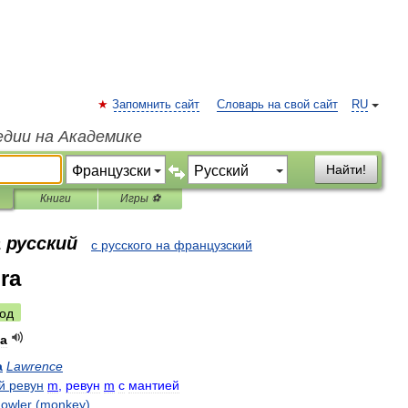
Запомнить сайт
Словарь на свой сайт
RU
едии на Академике
Найти!
Книги
Игры ⚽
 русский
с русского на французский
ra
од
a
a
Lawrence
й
ревун
m
,
ревун
m
с
мантией
owler
(
monkey
)