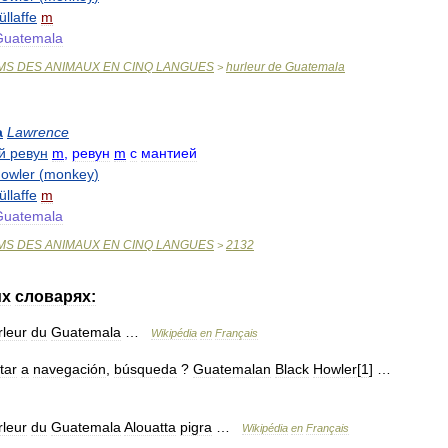
üllaffe
m
Guatemala
MS
DES
ANIMAUX
EN
CINQ
LANGUES
hurleur
de
Guatemala
>
a
Lawrence
й
ревун
m
,
ревун
m
с
мантией
owler
(
monkey
)
üllaffe
m
Guatemala
MS
DES
ANIMAUX
EN
CINQ
LANGUES
2132
>
их
словарях:
rleur
du
Guatemala
…
Wikipédia
en
Français
tar
a
navegación
,
búsqueda
?
Guatemalan
Black
Howler
[
1
] …
rleur
du
Guatemala
Alouatta
pigra
…
Wikipédia
en
Français