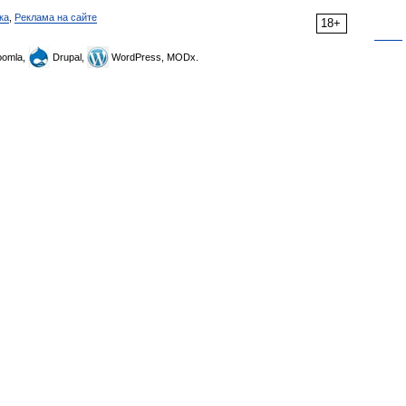
ка
,
Реклама на сайте
18+
omla,
Drupal,
WordPress, MODx.