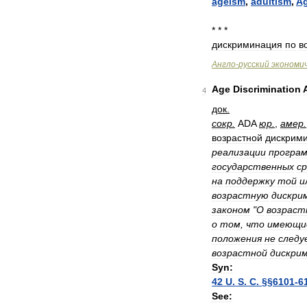
ageism
,
adultism
,
A
* * *
дискриминация
по
в
Англо
-
русский
экономи
Age
Discrimination
4
док
.
сокр
.
ADA
юр
.
,
амер
.
возрастной
дискрим
реализации
програ
государственных
с
на
поддержку
той
и
возрастную
дискри
законом
"
О
возраст
о
том
,
что
имеющи
положения
не
следу
возрастной
дискри
Syn:
42
U
.
S
.
C
. §§
6101
-
6
See: