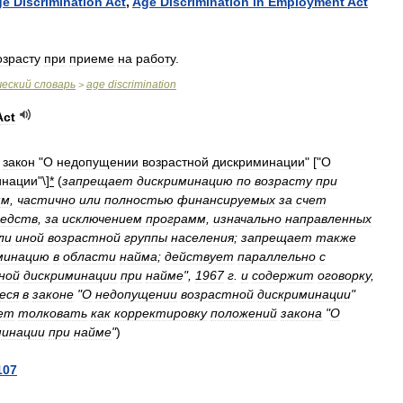
ge
Discrimination
Act
,
Age
Discrimination
in
Employment
Act
озрасту
при
приеме
на
работу
.
ческий
словарь
age
discrimination
>
Act
закон
"
О
недопущении
возрастной
дискриминации
" ["
О
инации
"\]
*
(
запрещает
дискриминацию
по
возрасту
при
мм
,
частично
или
полностью
финансируемых
за
счет
редств
,
за
исключением
программ
,
изначально
направленных
ли
иной
возрастной
группы
населения
;
запрещает
также
минацию
в
области
найма
;
действует
параллельно
с
ной
дискриминации
при
найме
",
1967
г
.
и
содержит
оговорку
,
еся
в
законе
"
О
недопущении
возрастной
дискриминации
"
ет
толковать
как
корректировку
положений
закона
"
О
минации
при
найме
"
)
107