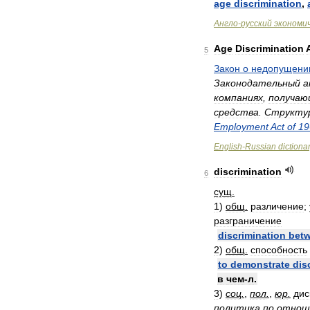
age
discrimination
,
Англо
-
русский
экономи
Age
Discrimination
5
Закон
о
недопущени
Законодательный
а
компаниях
,
получаю
средства
.
Структу
Employment
Act
of
19
English
-
Russian
dictiona
discrimination
6
сущ
.
1
)
общ
.
различение
;
разграничение
discrimination
bet
2
)
общ
.
способность
to
demonstrate
dis
в
чем
-
л
.
3
)
соц
.
,
пол
.
,
юр
.
дис
политика
по
отнош