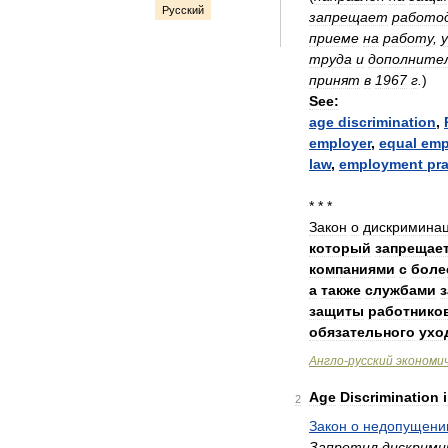
Русский
запрещает
работо
приеме
на
работу
,
труда
и
дополните
принят
в
1967
г
.
)
See:
age
discrimination
,
employer
,
equal
emp
law
,
employment
pra
* * *
Закон
о
дискримина
который
запрещае
компаниями
с
боле
а
также
службами
з
защиты
работнико
обязательного
ухо
Англо
-
русский
экономи
Age
Discrimination
2
Закон
о
недопущени
Запретил
дискрими