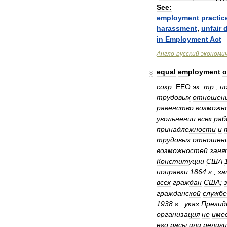
See:
employment
practic
harassment
,
unfair
in
Employment
Act
Англо
-
русский
экономи
equal
employment
o
8
сокр
.
EEO
эк
.
тр
.
,
п
трудовых
отношен
равенство
возможн
увольнении
всех
раб
принадлежности
и
трудовых
отношен
возможностей
зан
Конституции
США
поправки
1864
г
.,
за
всех
граждан
США
;
гражданской
службе
1938
г
.;
указ
Презид
организация
не
име
его
расы
или
религ