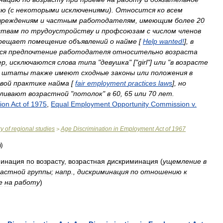
ию
(
с
некоторыми
исключениями
).
Относится
ко
всем
чреждениям
и
частным
работодателям
,
имеющим
более
20
ствам
по
трудоустройству
и
профсоюзам
с
числом
членов
рещает
помещение
объявлений
о
найме
[
Help
wanted
!
],
в
ся
предпочтение
работодателя
относительно
возраста
ер
,
исключаются
слова
типа
"
девушка
" ["
girl
"]
или
"
в
возрасте
штаты
также
имеют
сходные
законы
или
положения
в
вой
практике
найма
[
fair
employment
practices
laws
],
но
вливают
возрастной
"
потолок
"
в
60
,
65
или
70
лет
.
ion
Act
of
1975
,
Equal
Employment
Opportunity
Commission
v
.
ry
of
regional
studies
Age
Discrimination
in
Employment
Act
of
1967
>
минация
по
возрасту
,
возрастная
дискриминация
(
ущемление
в
растной
группы
;
напр
.,
дискриминация
по
отношению
к
е
на
работу
)