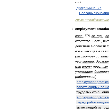
* * *
дискриминация
.
.
Словарь
экономич
Англо
-
русский
экономи
employment
practic
7
сокр
.
EPL
эк
.
тр
.
,
ю
ответственность
,
вы
действия
в
области
т
возникающая
в
связ
рассмотрении
заяв
увольнении
,
дискри
или
иному
признаку
унижением
достоин
работников
)
employment
practice
работающими
по
н
трудовых
отношени
employment
practice
перед
работающим
вытекающей
из
тру