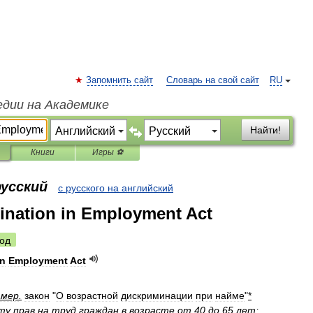
Запомнить сайт
Словарь на свой сайт
RU
едии на Академике
Найти!
Книги
Игры ⚽
русский
с русского на английский
ination in Employment Act
од
in
Employment
Act
амер
.
закон
"
О
возрастной
дискриминации
при
найме
"
*
ту
прав
на
труд
граждан
в
возрасте
от
40
до
65
лет
;