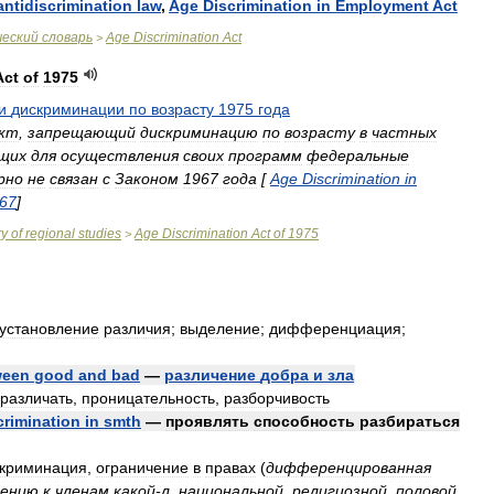
antidiscrimination
law
,
Age
Discrimination
in
Employment
Act
ческий
словарь
Age
Discrimination
Act
>
Act
of
1975
и
дискриминации
по
возрасту
1975
года
кт
,
запрещающий
дискриминацию
по
возрасту
в
частных
щих
для
осуществления
своих
программ
федеральные
рно
не
связан
с
Законом
1967
года
[
Age
Discrimination
in
67
]
ry
of
regional
studies
Age
Discrimination
Act
of
1975
>
установление
различия
;
выделение
;
дифференциация
;
ween
good
and
bad
—
различение
добра
и
зла
различать
,
проницательность
,
разборчивость
crimination
in
smth
—
проявлять
способность
разбираться
криминация
,
ограничение
в
правах
(
дифференцированная
ению
к
членам
какой
-
л
.
национальной
,
религиозной
,
половой