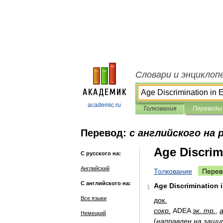
Словари и энциклоп
academic.ru
Толкования
Переводы
Перевод:
с английского на 
Age Discrim
С русского на:
Английский
Толкование
Перев
С английского на:
Age
Discrimination
1
Все языки
док
.
сокр
.
ADEA
эк
.
тр
.
,
Немецкий
(
направлен
на
защи