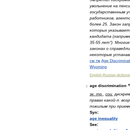
увольнение
на
пенс
государственным
у
работников
,
агент
более
25
.
Закон
зап
которых
указывает
кандидата
(
наприм
35
-
55
лет
").
Многие
законах
о
справедли
некоторые
устана
см
тж
Age
Discriminat
Wyoming
English
-
Russian
dictiona
age
discrimination
3
эк
.
тр
.
,
соц
.
дискри
правах
какой
-
л
.
воз
пожилым
при
прием
Syn:
age
inequality
See: