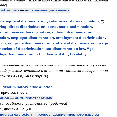
ппы
)
nst
women
—
дискриминация
женщин
,
categorical
discrimination
,
categories
of
discrimination
,
2
),
ring
,
direct
discrimination
,
consumer
discrimination
,
ation
,
reverse
discrimination
,
indirect
discrimination
,
ation
,
employer
discrimination
,
employment
discrimination
,
tion
,
religious
discrimination
,
statistical
discrimination
,
wage
nomics
of
discrimination
,
antidiscrimination
law
,
Age
Age
Discrimination
in
Employment
Act
,
Disability
я
(
проведение
различной
политики
по
отношению
к
разным
лей
,
рынкам
,
странам
и
т
.
д
.,
напр
.,
продажа
товара
в
одни
соким
ценам
,
чем
в
другие
)
n
,
discriminatory
price
auction
,
пристрастность
ation
—
быть
пристрастным
я
способность
(
системы
,
устройства
)
е
,
дискриминация
nuclear
explosion
—
распознавание
ядерного
взрыва