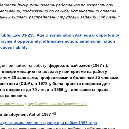
дателям
дискриминировать
работников
по
возрасту
при
увольнении
,
продвижении
по
службе
,
установлении
оплаты
льных
выплат
,
распределении
трудовых
заданий
и
обучении
;
Public
Law
93
-
259
,
Age
Discrimination
Act
,
equal
opportunity
loyment
opportunity
,
affirmative
action
,
antidiscrimination
ctices
liability
ции
при
найме
на
работу:
федеральный
закон
(
1967
г
.
),
т
дискриминацию
по
возрасту
при
приеме
на
работу
е
чем
20
занятыми
,
профсоюзами
с
более
чем
25
членами
,
анятости
(
США
);
в
1978
г
.
была
принята
поправка
для
в
в
возрасте
до
70
лет
,
а
в
1986
г
.
-
для
защиты
права
да
на
пенсию
.
ческий
словарь
Age
Discrimination
in
Employment
Act
>
in
Employment
Act
of
1967
и
дискриминации
по
возрасту
при
найме
1967
года
нацию
по
возрасту
при
приеме
на
работу
и
обязательное