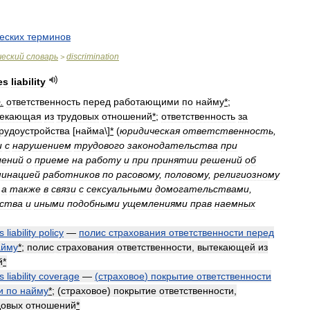
еских
терминов
.
ческий
словарь
discrimination
>
es
liability
р
.
ответственность
перед
работающими
по
найму
*
;
текающая
из
трудовых
отношений
*
;
ответственность
за
рудоустройства
[
найма
\]
*
(
юридическая
ответственность
,
и
с
нарушением
трудового
законодательства
при
лений
о
приеме
на
работу
и
при
принятии
решений
об
минацией
работников
по
расовому
,
половому
,
религиозному
,
а
также
в
связи
с
сексуальными
домогательствами
,
ства
и
иными
подобными
ущемлениями
прав
наемных
s
liability
policy
—
полис
страхования
ответственности
перед
айму
*
;
полис
страхования
ответственности
,
вытекающей
из
й
*
s
liability
coverage
—
(
страховое
)
покрытие
ответственности
и
по
найму
*
; (
страховое
)
покрытие
ответственности
,
довых
отношений
*