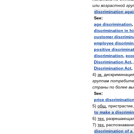
или
возрастной
гру
discrimination
agai
See:
age
discrimination
discrimination
in
hi
customer
discrimin
employee
discrimin
positive
discrimina
discrimination
,
eco
Discrimination
Act
,
Discrimination
Act
,
4
)
эк
.
дискриминаци
группам
потребите
страны
по
более
вы
See:
price
discriminatio
5
)
общ
.
пристрастие
to
make
a
discrimin
6
)
тех
.
разрешающа
7
)
тех
.
распознавани
discrimination
of
a