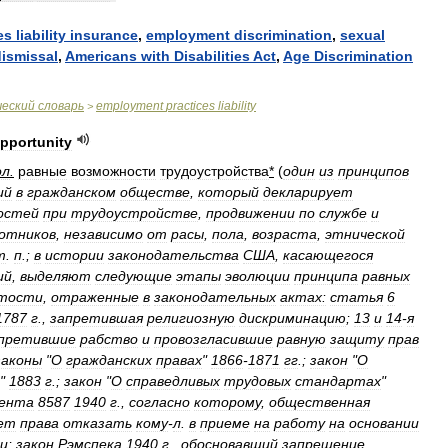
es
liability
insurance
,
employment
discrimination
,
sexual
dismissal
,
Americans
with
Disabilities
Act
,
Age
Discrimination
ческий
словарь
employment
practices
liability
>
pportunity
ол
.
равные
возможности
трудоустройства
*
(
один
из
принципов
ий
в
гражданском
обществе
,
который
декларирует
остей
при
трудоустройстве
,
продвижении
по
службе
и
отников
,
независимо
от
расы
,
пола
,
возраста
,
этнической
т
.
п
.;
в
истории
законодательства
США
,
касающегося
ий
,
выделяют
следующие
этапы
эволюции
принципа
равных
ятости
,
отраженные
в
законодательных
актах:
статья
6
1787
г
.,
запретившая
религиозную
дискриминацию
;
13
и
14
-
я
претившие
рабство
и
провозгласившие
равную
защиту
прав
законы
"
О
гражданских
правах
"
1866
-
1871
гг
.;
закон
"
О
"
1883
г
.;
закон
"
О
справедливых
трудовых
стандартах
"
ента
8587
1940
г
.,
согласно
которому
,
общественная
ет
права
отказать
кому
-
л
.
в
приеме
на
работу
на
основании
ии
;
закон
Рэмспека
1940
г
.,
обосновавший
запрещение