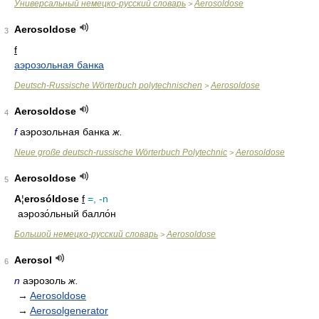
Универсальный немецко-русский словарь
Aerosoldose
>
Aerosoldose
3
f
аэрозольная банка
Deutsch-Russische Wörterbuch polytechnischen
Aerosoldose
>
Aerosoldose
4
f
аэрозольная банка
ж.
Neue große deutsch-russische Wörterbuch Polytechnic
Aerosoldose
>
Aerosoldose
5
A
¦
erosóldose
f
=, -n
аэрозо́льный балло́н
Большой немецко-русский словарь
Aerosoldose
>
Aerosol
6
n
аэрозоль
ж.
→
Aerosoldose
→
Aerosolgenerator