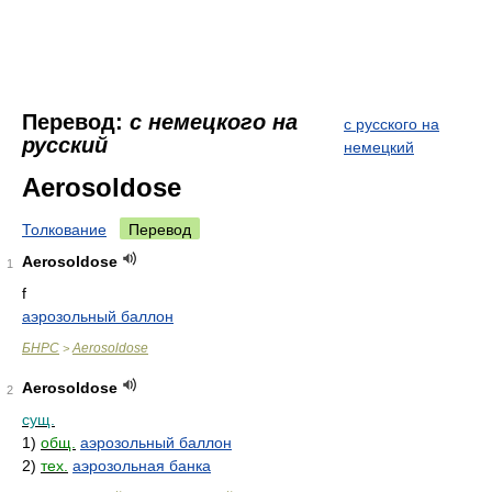
Перевод:
с немецкого на
с русского на
русский
немецкий
Aerosoldose
Толкование
Перевод
Aerosoldose
1
f
аэрозольный баллон
БНРС
Aerosoldose
>
Aerosoldose
2
сущ.
1)
общ.
аэрозольный баллон
2)
тех.
аэрозольная банка