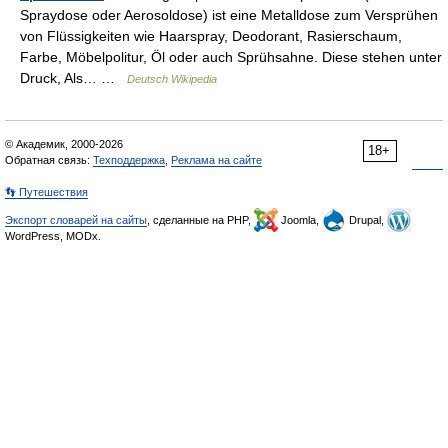
Spraydose oder Aerosoldose) ist eine Metalldose zum Versprühen
von Flüssigkeiten wie Haarspray, Deodorant, Rasierschaum,
Farbe, Möbelpolitur, Öl oder auch Sprühsahne. Diese stehen unter
Druck, Als… …
Deutsch Wikipedia
© Академик, 2000-2026
18+
Обратная связь:
Техподдержка
,
Реклама на сайте
👣 Путешествия
Экспорт словарей на сайты
, сделанные на PHP,
Joomla,
Drupal,
WordPress, MODx.