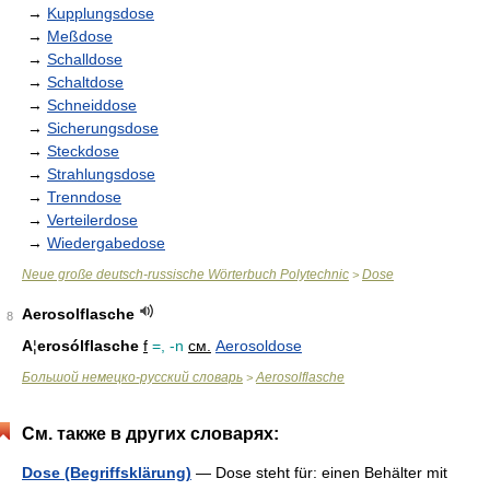
→
Kupplungsdose
→
Meßdose
→
Schalldose
→
Schaltdose
→
Schneiddose
→
Sicherungsdose
→
Steckdose
→
Strahlungsdose
→
Trenndose
→
Verteilerdose
→
Wiedergabedose
Neue große deutsch-russische Wörterbuch Polytechnic
Dose
>
Aerosolflasche
8
A
¦
erosólflasche
f
=, -n
см.
Aerosoldose
Большой немецко-русский словарь
Aerosolflasche
>
См. также в других словарях:
Dose (Begriffsklärung)
— Dose steht für: einen Behälter mit