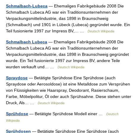
Schmalbach-Lubeca
— Ehemaliges Fabrikgebäude 2008 Die
Schmalbach Lubeca AG war ein Traditionsunternehmen der
Verpackungsmittelindustrie, das 1898 in Braunschweig
(Schmalbach) und 1901 in Lübeck (Lubeca) gegründet wurde. Ein
Teil fusionierte 1997 zur Impress BV,… …
Deutsch Wikipedia
Schmalbach Lubeca
— Ehemaliges Fabrikgebäude 2008 Die
Schmalbach Lubeca AG war ein Traditionsunternehmen der
Verpackungsmittelindustrie, das 1898 in Braunschweig gegründet
wurde. Ein Teil fusionierte 1997 zur Impress BV, andere Teile
wurden verkauft und… …
Deutsch Wikipedia
Spraydose
— Betätigte Sprühdose Eine Sprühdose (auch
Spraydose oder Aerosoldose) ist eine Metalldose zum Versprühen
von Flüssigkeiten wie Haarspray, Deodorant, Rasierschaum,
Farbe, Möbelpolitur, Öl oder auch Sprühsahne. Diese stehen unter
Druck, Als… …
Deutsch Wikipedia
Sprühdose
— Betätigte Sprühdose Modell einer …
Deutsch
Wikipedia
Sprühdosen
— Betätigte Sprühdose Eine Sprühdose (auch