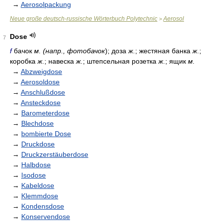
→
Aerosolpackung
Neue große deutsch-russische Wörterbuch Polytechnic
Aerosol
>
Dose
7
f
бачок
м. (напр., фотобачок
); доза
ж.
; жестяная банка
ж.
;
коробка
ж.
; навеска
ж.
; штепсельная розетка
ж.
; ящик
м.
→
Abzweigdose
→
Aerosoldose
→
Anschlußdose
→
Ansteckdose
→
Barometerdose
→
Blechdose
→
bombierte Dose
→
Druckdose
→
Druckzerstäuberdose
→
Halbdose
→
Isodose
→
Kabeldose
→
Klemmdose
→
Kondensdose
→
Konservendose