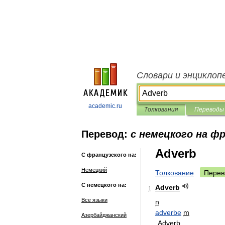
Словари и энциклоп
academic.ru
Толкования
Переводы
Перевод:
с немецкого на ф
Adverb
С французского на:
Немецкий
Толкование
Перев
С немецкого на:
Adverb
1
Все языки
n
adverbe
m
Азербайджанский
Adverb