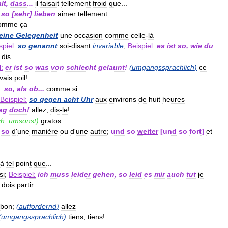
lt
,
dass
...
il
faisait
tellement
froid
que
...
so
[
sehr
]
lieben
aimer
tellement
omme
ça
eine
Gelegenheit
une
occasion
comme
celle
-
là
spiel:
so
genannt
soi
-
disant
invariable
;
Beispiel:
es
ist
so
,
wie
du
dis
l:
er
ist
so
was
von
schlecht
gelaunt
!
(
umgangssprachlich
)
ce
vais
poil
!
:
so
,
als
ob
...
comme
si
...
Beispiel:
so
gegen
acht
Uhr
aux
environs
de
huit
heures
ag
doch
!
allez
,
dis
-
le
!
h:
umsonst
)
gratos
so
d
'
une
manière
ou
d
'
une
autre
;
und
so
weiter
[
und
so
fort
]
et
à
tel
point
que
...
si
;
Beispiel:
ich
muss
leider
gehen
,
so
leid
es
mir
auch
tut
je
dois
partir
bon
;
(
auffordernd
)
allez
(
umgangssprachlich
)
tiens
,
tiens
!