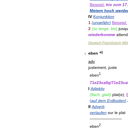
Beispiel:
bis
zum
17
Metern
hoch
werde
IV
Konjunktion
1
(
ungefähr
)
Beispiel:
2
(
so
lange
,
bis
)
jusq
wiederkomme
attend
Deutsch
-
Französisch
Wör
eben
4
adv
justement
,
juste
1
eben
71e23ca0
e
/
71e23ca
I
Adjektiv
(
flach
,
glatt
)
plat
(
e
);
B
(
auf
dem
Erdboden
)
II
Adverb
verlaufen
sur
le
plat
————————
2
eben