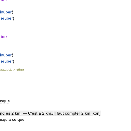
inüber
{
herüber
{
dber
inüber
{
herüber
{
terbuch
rüber
>
usque
ind
es
2
km
. —
C
'
est
à
2
km
./
Il
faut
compter
2
km
.
konj
usqu
'
à
ce
que