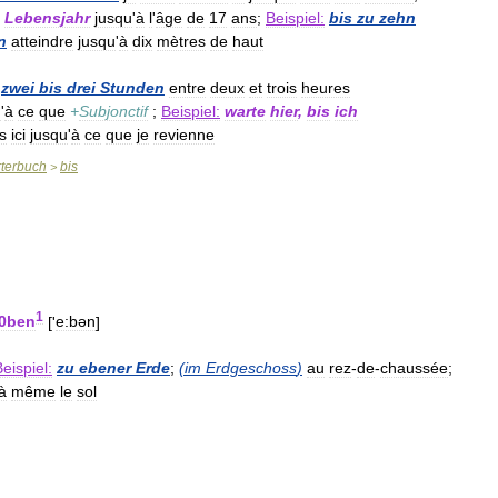
.
Lebensjahr
jusqu
'
à
l
'
âge
de
17
ans
;
Beispiel:
bis
zu
zehn
n
atteindre
jusqu
'
à
dix
mètres
de
haut
zwei
bis
drei
Stunden
entre
deux
et
trois
heures
u
'
à
ce
que
+
Subjonctif
;
Beispiel:
warte
hier
,
bis
ich
s
ici
jusqu
'
à
ce
que
je
revienne
terbuch
bis
>
1
0ben
['
e:bən
]
eispiel:
zu
ebener
Erde
;
(
im
Erdgeschoss
)
au
rez
-
de
-
chaussée
;
à
même
le
sol