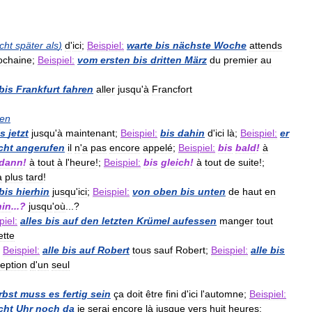
cht
später
als
)
d
'
ici
;
Beispiel:
warte
bis
nächste
Woche
attends
ochaine
;
Beispiel:
vom
ersten
bis
dritten
März
du
premier
au
bis
Frankfurt
fahren
aller
jusqu
'
à
Francfort
en
is
jetzt
jusqu
'
à
maintenant
;
Beispiel:
bis
dahin
d
'
ici
là
;
Beispiel:
er
cht
angerufen
il
n
'
a
pas
encore
appelé
;
Beispiel:
bis
bald
!
à
dann
!
à
tout
à
l
'
heure
!;
Beispiel:
bis
gleich
!
à
tout
de
suite
!;
à
plus
tard
!
bis
hierhin
jusqu
'
ici
;
Beispiel:
von
oben
bis
unten
de
haut
en
in
...?
jusqu
'
où
...?
piel:
alles
bis
auf
den
letzten
Krümel
aufessen
manger
tout
ette
Beispiel:
alle
bis
auf
Robert
tous
sauf
Robert
;
Beispiel:
alle
bis
eption
d
'
un
seul
rbst
muss
es
fertig
sein
ça
doit
être
fini
d
'
ici
l
'
automne
;
Beispiel:
cht
Uhr
noch
da
je
serai
encore
là
jusque
vers
huit
heures
;