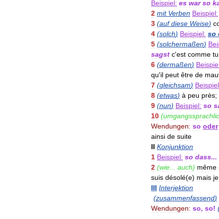
Beispiel:
es
war
so
ka
2
mit
Verben
Beispiel:
3
(
auf
diese
Weise
)
c
4
(
solch
)
Beispiel:
so
5
(
solchermaßen
)
Bei
sagst
c
'
est
comme
tu
6
(
dermaßen
)
Beispie
qu
'
il
peut
être
de
mau
7
(
gleichsam
)
Beispiel
8
(
etwas
)
à
peu
près
;
9
(
nun
)
Beispiel:
so
s
10
(
umgangssprachlic
Wendungen:
so
oder
ainsi
de
suite
II
Konjunktion
1
Beispiel:
so
dass
...
2
(
wie
...
auch
)
même
suis
désolé
(
e
)
mais
je
III
Interjektion
(
zusammenfassend
)
Wendungen:
so
,
so
!