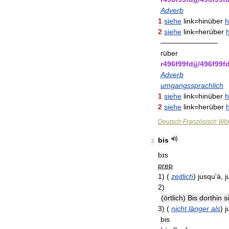
Adverb
1
siehe
link
=
hinüber
h
2
siehe
link
=
herüber
————————
rüber
r496f99fd
ü
/
496f99f
Adverb
umgangssprachlich
1
siehe
link
=
hinüber
h
2
siehe
link
=
herüber
Deutsch
-
Französisch
Wör
bis
3
bɪs
prep
1
)
(
zeitlich
)
jusqu
'
à
,
j
2
)
(
örtlich
)
Bis
dorthin
s
3
)
(
nicht
länger
als
)
j
bis