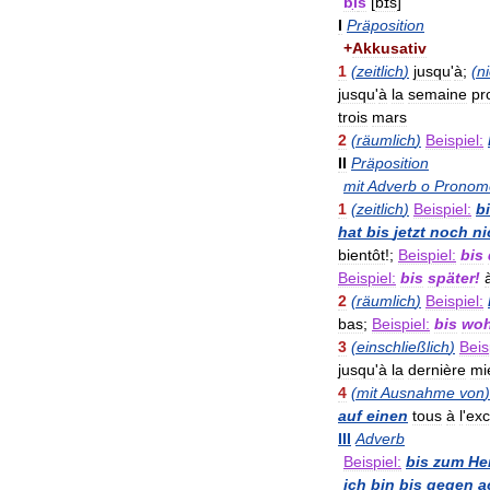
bi
s
[
bɪs
]
I
Präposition
+
Akkusativ
1
(
zeitlich
)
jusqu
'
à
;
(
ni
jusqu
'
à
la
semaine
pr
trois
mars
2
(
räumlich
)
Beispiel:
II
Präposition
mit
Adverb
o
Pronom
1
(
zeitlich
)
Beispiel:
b
hat
bis
jetzt
noch
ni
bientôt
!;
Beispiel:
bis
Beispiel:
bis
später
!
2
(
räumlich
)
Beispiel:
bas
;
Beispiel:
bis
woh
3
(
einschließlich
)
Beis
jusqu
'
à
la
dernière
mi
4
(
mit
Ausnahme
von
)
auf
einen
tous
à
l
'
exc
III
Adverb
Beispiel:
bis
zum
He
ich
bin
bis
gegen
a