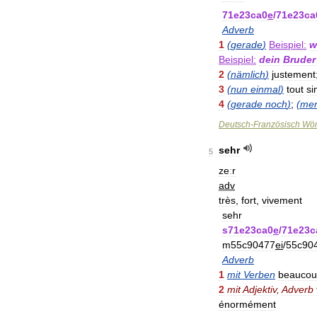
71e23ca0
e
/
71e23ca
Adverb
1
(
gerade
)
Beispiel:
w
Beispiel:
dein
Bruder
2
(
nämlich
)
justement
3
(
nun
einmal
)
tout
si
4
(
gerade
noch
)
;
(
me
Deutsch
-
Französisch
Wör
sehr
5
zeːr
adv
très
,
fort
,
vivement
sehr
s71e23ca0
e
/
71e23c
m55c90477
ei
/
55c90
Adverb
1
mit
Verben
beauco
2
mit
Adjektiv
,
Adverb
énormément