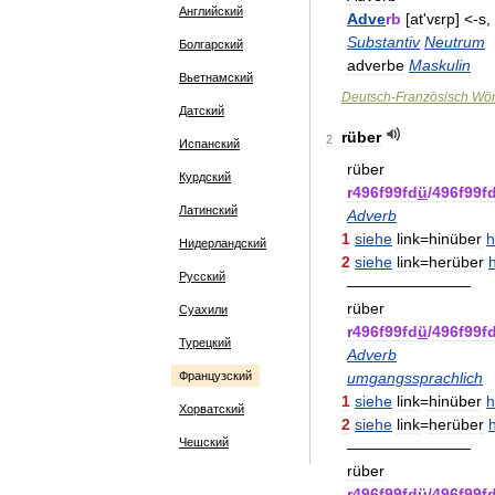
Английский
Adve
rb
[
at
'
vεrp
] <-
s
,
Substantiv
Neutrum
Болгарский
adverbe
Maskulin
Вьетнамский
Deutsch
-
Französisch
Wör
Датский
rüber
2
Испанский
rüber
Курдский
r496f99fd
ü
/
496f99f
Латинский
Adverb
1
siehe
link
=
hinüber
h
Нидерландский
2
siehe
link
=
herüber
Русский
————————
rüber
Суахили
r496f99fd
ü
/
496f99f
Турецкий
Adverb
Французский
umgangssprachlich
1
siehe
link
=
hinüber
h
Хорватский
2
siehe
link
=
herüber
Чешский
————————
rüber
r496f99fd
ü
/
496f99f