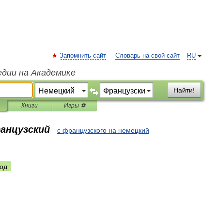
Запомнить сайт
Словарь на свой сайт
RU
едии на Академике
Найти!
Книги
Игры ⚽
ранцузский
с французского на немецкий
од