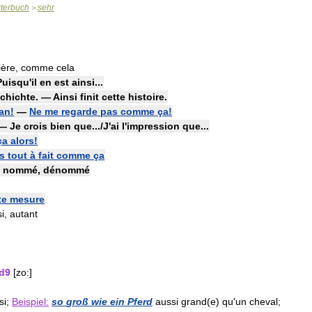
terbuch
sehr
>
ère
,
comme
cela
Puisqu
'
il
en
est
ainsi
...
chichte
. —
Ainsi
finit
cette
histoire
.
an
!
—
Ne
me
regarde
pas
comme
ça
!
. —
Je
crois
bien
que
.../
J
'
ai
l
'
impression
que
...
ça
alors
!
s
tout
à
fait
comme
ça
nommé
,
dénommé
te
mesure
i
,
autant
d9
[
zo:
]
si
;
Beispiel:
so
groß
wie
ein
Pferd
aussi
grand
(
e
)
qu
'
un
cheval
;