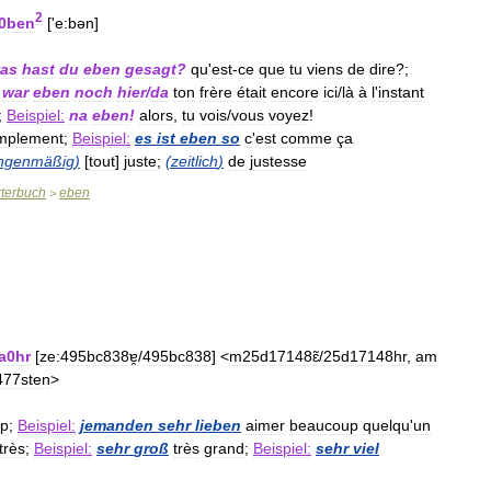
2
0ben
['
e:bən
]
as
hast
du
eben
gesagt
?
qu
'
est
-
ce
que
tu
viens
de
dire
?;
war
eben
noch
hier
/
da
ton
frère
était
encore
ici
/
là
à
l
'
instant
;
Beispiel:
na
eben
!
alors
,
tu
vois
/
vous
voyez
!
mplement
;
Beispiel:
es
ist
eben
so
c
'
est
comme
ça
ngenmäßig
)
[
tout
]
juste
;
(
zeitlich
)
de
justesse
terbuch
eben
>
a0hr
[
ze:495bc838ɐ̯
/
495bc838
] <
m25d17148ɛ̃
/
25d17148hr
,
am
477sten
>
up
;
Beispiel:
jemanden
sehr
lieben
aimer
beaucoup
quelqu
'
un
très
;
Beispiel:
sehr
groß
très
grand
;
Beispiel:
sehr
viel