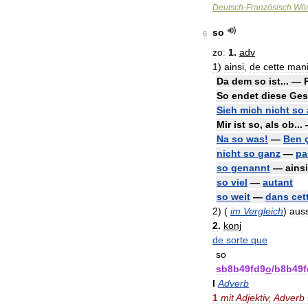
Deutsch
-
Französisch
Wör
so
6
zoː
1
.
adv
1
)
ainsi
,
de
cette
mani
Da
dem
so
ist
... —
So
endet
diese
Ges
Sieh
mich
nicht
so
Mir
ist
so
,
als
ob
..
Na
so
was
!
—
Ben
nicht
so
ganz
—
pa
so
genannt
—
ainsi
so
viel
—
autant
so
weit
—
dans
cet
2
)
(
im
Vergleich
)
auss
2
.
konj
de
sorte
que
so
sb8b49fd9
o
/
b8b49f
I
Adverb
1
mit
Adjektiv
,
Adverb