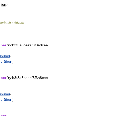
 -
ien
>
terbuch
Adverb
>
dber
'
ry:b3f3a8ceeɐ
/
3f3a8cee
inüber
{
herüber
{
dber
'
ry:b3f3a8ceeɐ
/
3f3a8cee
inüber
{
herüber
{
dber