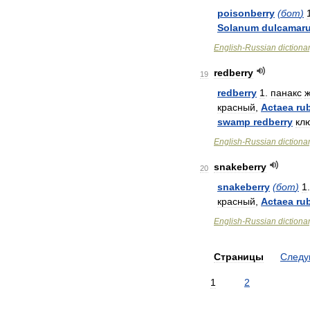
poisonberry
(
бот
)
Solanum
dulcamar
English
-
Russian
dictiona
redberry
19
redberry
1
.
панакс
ж
красный
,
Actaea
ru
swamp
redberry
кл
English
-
Russian
dictiona
snakeberry
20
snakeberry
(
бот
)
1
красный
,
Actaea
ru
English
-
Russian
dictiona
Страницы
След
1
2