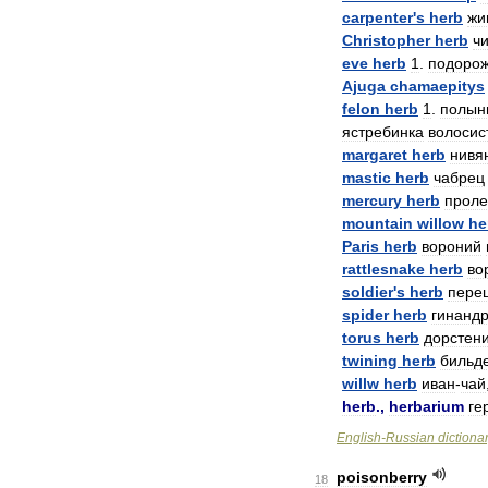
carpenter
'
s
herb
жи
Christopher
herb
чи
eve
herb
1
.
подоро
Ajuga
chamaepitys
felon
herb
1
.
полын
ястребинка
волосис
margaret
herb
нивя
mastic
herb
чабрец
mercury
herb
проле
mountain
willow
he
Paris
herb
вороний
rattlesnake
herb
во
soldier
'
s
herb
пере
spider
herb
гинанд
torus
herb
дорстен
twining
herb
бильд
willw
herb
иван
-
чай
herb
.,
herbarium
ге
English
-
Russian
dictiona
poisonberry
18