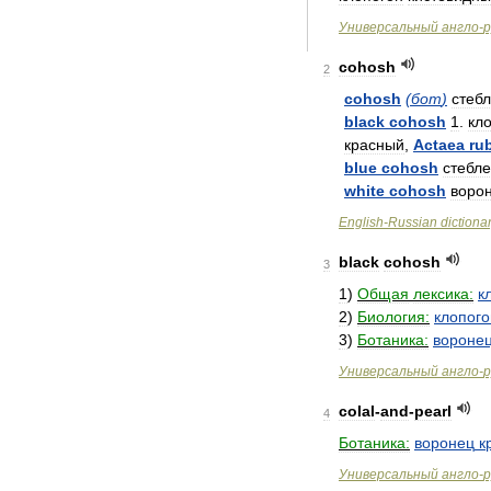
Универсальный
англо
-
р
cohosh
2
cohosh
(
бот
)
стебл
black
cohosh
1
.
кл
красный
,
Actaea
ru
blue
cohosh
стебле
white
cohosh
воро
English
-
Russian
dictiona
black
cohosh
3
1
)
Общая
лексика:
к
2
)
Биология:
клопого
3
)
Ботаника:
вороне
Универсальный
англо
-
р
colal
-
and
-
pearl
4
Ботаника:
воронец
к
Универсальный
англо
-
р