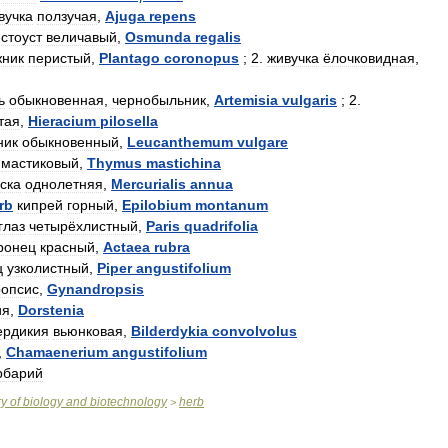
вучка
ползучая
,
Ajuga
repens
стоуст
величавый
,
Osmunda
regalis
жник
перистый
,
Plantago
coronopus
;
2
.
живучка
ёлочковидная
,
ь
обыкновенная
,
чернобыльник
,
Artemisia
vulgaris
;
2
.
тая
,
Hieracium
pilosella
ник
обыкновенный
,
Leucanthemum
vulgare
мастиковый
,
Thymus
mastichina
ска
однолетняя
,
Mercurialis
annua
rb
кипрей
горный
,
Epilobium
montanum
глаз
четырёхлистный
,
Paris
quadrifolia
ронец
красный
,
Actaea
rubra
ц
узколистный
,
Piper
angustifolium
ропсис
,
Gynandropsis
ия
,
Dorstenia
ердикия
вьюнковая
,
Bilderdykia
convolvolus
,
Chamaenerium
angustifolium
рбарий
ry
of
biology
and
biotechnology
herb
>