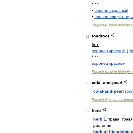
* * *
•
воронец
красный
•
паслен
сладко
-
горь
English
-
russian
biologica
toadroot
15
бот
.
воронец
красный
(
A
* * *
воронец
красный
English
-
russian
biologica
colal
-
and
-
pearl
16
colal
-
and
-
pearl
(
бо
English
-
Russian
dictiona
herb
17
herb
1
.
трава
,
травя
растения
herb
of
friendship