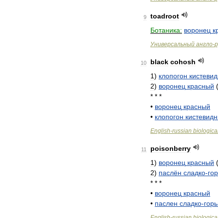
toadroot
9
Ботаника:
воронец
к
Универсальный
англо
-
р
black
cohosh
10
1
)
клопогон
кистеви
2
)
воронец
красный
* * *
•
воронец
красный
•
клопогон
кистевид
English
-
russian
biologica
poisonberry
11
1
)
воронец
красный
2
)
паслён
сладко
-
го
* * *
•
воронец
красный
•
паслен
сладко
-
горь
English
-
russian
biologica