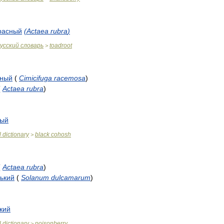
расный
(
Actaea
rubra
)
усский
словарь
toadroot
>
дный
(
Cimicifuga
racemosa
)
(
Actaea
rubra
)
ный
l
dictionary
black
cohosh
>
(
Actaea
rubra
)
рький
(
Solanum
dulcamarum
)
кий
l
dictionary
poisonberry
>