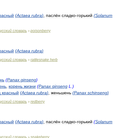
расный
(
Actaea
rubra
)
,
паслён
сладко
-
горький
(
Solanum
усский
словарь
poisonberry
>
расный
(
Actaea
rubra
)
усский
словарь
rattlesnake
herb
>
нь
(
Panax
ginseng
)
ень
,
корень
жизни
(
Panax
ginseng
L
.)
ц
красный
(
Actaea
rubra
)
,
женьшень
(
Panax
schinseng
)
усский
словарь
redberry
>
расный
(
Actaea
rubra
)
,
паслён
сладко
-
горький
(
Solanum
усский
словарь
snakeberry
>