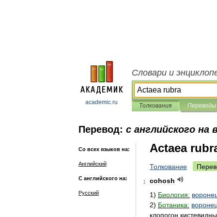
Словари и энциклоп
academic.ru
Толкования
Переводы
Перевод:
с английского на 
Actaea rubr
Со всех языков на:
Английский
Толкование
Перев
С английского на:
cohosh
1
Русский
1
)
Биология:
вороне
2
)
Ботаника:
вороне
клопогон
кистевидн