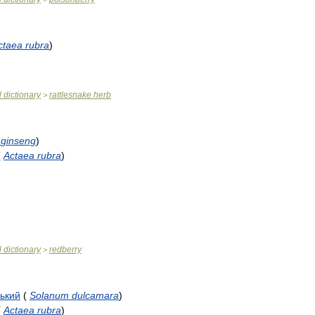
ctaea
rubra
)
l
dictionary
rattlesnake
herb
>
ginseng
)
(
Actaea
rubra
)
l
dictionary
redberry
>
рький
(
Solanum
dulcamara
)
(
Actaea
rubra
)