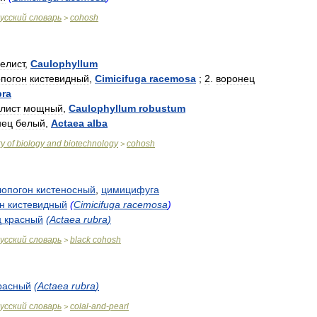
усский
словарь
cohosh
>
елист
,
Caulophyllum
опогон
кистевидный
,
Cimicifuga
racemosa
;
2
.
воронец
bra
лист
мощный
,
Caulophyllum
robustum
нец
белый
,
Actaea
alba
ry
of
biology
and
biotechnology
cohosh
>
лопогон
кистеносный
,
цимицифуга
н
кистевидный
(
Cimicifuga
racemosa
)
ц
красный
(
Actaea
rubra
)
усский
словарь
black
cohosh
>
расный
(
Actaea
rubra
)
усский
словарь
colal
-
and
-
pearl
>