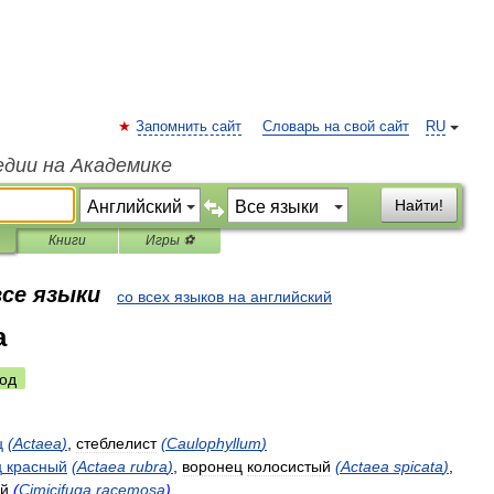
Запомнить сайт
Словарь на свой сайт
RU
едии на Академике
Найти!
Книги
Игры ⚽
все языки
со всех языков на английский
a
од
ц
(
Actaea
)
,
стеблелист
(
Caulophyllum
)
ц
красный
(
Actaea
rubra
)
,
воронец
колосистый
(
Actaea
spicata
)
,
ый
(
Cimicifuga
racemosa
)