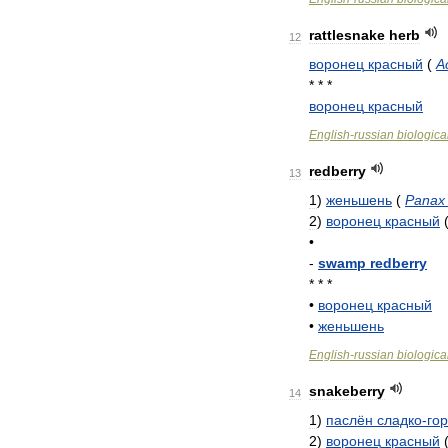
rattlesnake
herb
12
воронец
красный
(
A
* * *
воронец
красный
English
-
russian
biologica
redberry
13
1
)
женьшень
(
Panax
2
)
воронец
красный
•
-
swamp
redberry
* * *
•
воронец
красный
•
женьшень
English
-
russian
biologica
snakeberry
14
1
)
паслён
сладко
-
го
2
)
воронец
красный