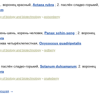
1
.
воронец
красный
,
Actaea
rubra
;
2
.
паслён
сладко
-
горький
,
um
ry
of
biology
and
biotechnology
poisonberry
>
ень
-
шень
,
корень
-
человек
,
Panax
schin
-
seng
;
2
.
воронец
bra
юква
четырёхлепестная
,
Oxycoccus
quadripetalis
ry
of
biology
and
biotechnology
redberry
>
.
паслён
сладко
-
горький
,
Solanum
dulcamarum
;
2
.
воронец
bra
ry
of
biology
and
biotechnology
snakeberry
>
ующая
→