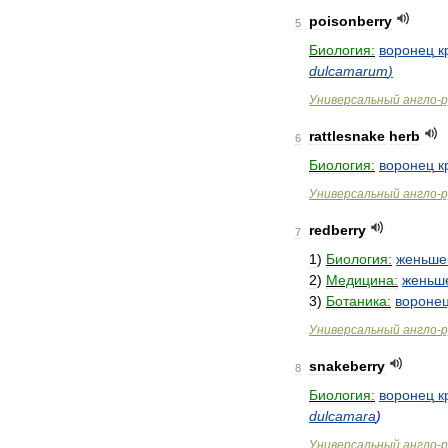
poisonberry
5
Биология:
воронец
к
dulcamarum
)
Универсальный
англо
-
р
rattlesnake
herb
6
Биология:
воронец
к
Универсальный
англо
-
р
redberry
7
1
)
Биология:
женьше
2
)
Медицина:
женьш
3
)
Ботаника:
вороне
Универсальный
англо
-
р
snakeberry
8
Биология:
воронец
к
dulcamara
)
Универсальный
англо
-
р