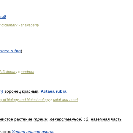
кий
l
dictionary
snakeberry
>
ctaea
rubra
)
l
dictionary
toadroot
>
т
)
воронец
красный
,
Actaea
rubra
ry
of
biology
and
biotechnology
colal
-
and
-
pearl
>
нистое
растение
(
преим
.
лекарственное
)
;
2
.
наземная
часть
очиток
Sedum
anacampseros