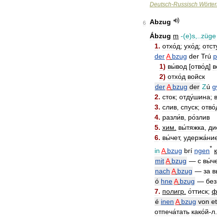
Deutsch
-
Russisch
Wörte
Abzug
6
Ábzug
m
-(
e
)
s
,..
züge
1
.
отхо́д
;
ухо́д
;
отст
der
A
bzug
der
Tr
ú
p
1
)
вы́вод
[
отво́д
]
в
2
)
отхо́д
войск
der
A
bzug
der
Z
ú
g
2
.
сток
;
отду́шина
;
3
.
слив
,
спуск
;
отво́
4
.
разли́в
,
ро́злив
5
.
хим
.
вы́тяжка
,
ди
6
.
вы́чет
,
удержа́ни
*
in
A
bzug
br
í
ngen
mit
A
bzug
—
с
вы́ч
nach
A
bzug
—
за
в
ó
hne
A
bzug
—
без
7
.
полигр
.
о́ттиск
;
ф
é
inen
A
bzug
von
e
отпеча́тать
како́й
-
л