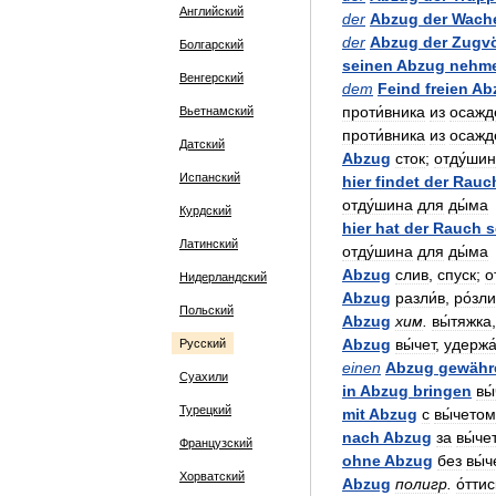
Английский
der
Abzug
der
Wach
der
Abzug
der
Zugv
Болгарский
seinen
Abzug
nehm
Венгерский
dem
Feind
freien
Ab
проти́вника
из
осажд
Вьетнамский
проти́вника
из
осажд
Датский
Abzug
сток
;
отду́ши
Испанский
hier
findet
der
Rauc
отду́шина
для
ды́ма
Курдский
hier
hat
der
Rauch
s
Латинский
отду́шина
для
ды́ма
Abzug
слив
,
спуск
;
о
Нидерландский
Abzug
разли́в
,
ро́зл
Польский
Abzug
хим
.
вы́тяжка
Abzug
вы́чет
,
удержа
Русский
einen
Abzug
gewähr
Суахили
in
Abzug
bringen
вы
Турецкий
mit
Abzug
с
вы́четом
nach
Abzug
за
вы́че
Французский
ohne
Abzug
без
вы́ч
Хорватский
Abzug
полигр
.
о́ттис