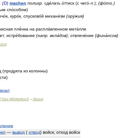
. (
D
)
machen
полигр
.
сде́лать
о́ттиск
(
с
чего́
-
л
.);
(
фо́то
.)
ным
спо́собом
)
чо́к
,
куро́к
,
спусково́й
механи́зм
(
ору́жия
)
́кисная
плё́нка
на
распла́вленном
мета́лле
чет
;
истре́бование
(
напр
.
вкла́дов
)
;
отвлече́ние
(
фина́нсов
)
bzug
д
(
продукта
из
колонны
)
сти
)
канал
d
Gas
-
Wörterbuch
Abzug
>
пление
pen
—
вывод
(
отвод
)
войск
;
отход
войск