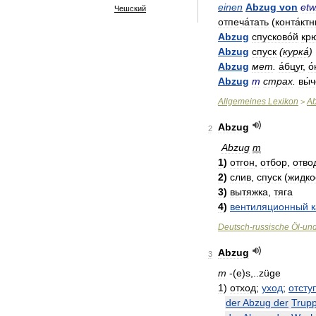
einen
Abzug
von
etw
Чешский
отпеча́тать
(
конта́кт
Abzug
спусково́й
крю
Abzug
спуск
(
курка́
)
Abzug
мет
.
а́бцуг
,
о
Abzug
m
страх
.
вы́
Allgemeines
Lexikon
A
>
Abzug
2
Abzug
m
1
)
отгон
,
отбор
,
отво
2
)
слив
,
спуск
(
жидко
3
)
вытяжка
,
тяга
4
)
вентиляционный
Deutsch
-
russische
Öl
-
un
Abzug
3
m
-(
e
)
s
,..
züge
1
)
отход
;
уход
;
отсту
der
Abzug
der
Trup