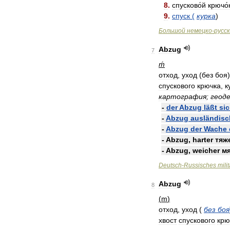
8
.
спусково́й
крючо́
9
.
спуск
(
курка
)
Большой
немецко
-
русс
Abzug
7
ḿ
отход
,
уход
(
без
боя
спускового
крючка
,
к
картография
;
геод
-
der
Abzug
läßt
si
-
Abzug
ausländisc
-
Abzug
der
Wache
-
Abzug
,
harter
тяж
-
Abzug
,
weicher
м
Deutsch
-
Russisches
mili
Abzug
8
(
m
)
отход
,
уход
(
без
боя
хвост
спускового
крю