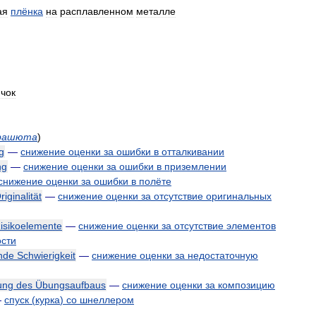
ая
плёнка
на
расплавленном
металле
чок
рашюта
)
g
—
снижение
оценки
за
ошибки
в
отталкивании
ng
—
снижение
оценки
за
ошибки
в
приземлении
снижение
оценки
за
ошибки
в
полёте
riginalität
—
снижение
оценки
за
отсутствие
оригинальных
isikoelemente
—
снижение
оценки
за
отсутствие
элементов
сти
nde
Schwierigkeit
—
снижение
оценки
за
недостаточную
ung
des
Übungsaufbaus
—
снижение
оценки
за
композицию
—
спуск
(
курка
)
со
шнеллером