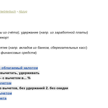
twörterbuch
Abzug
>
мы
из
счёта
)
;
удержание
(
напр
.
из
заработной
платы
)
екорт
ъятие
(
напр
.
вкладов
из
банков
,
сберегательных
касс
)
.
финансовых
средств
)
е
облагаемый
налогом
—
вычитать
,
удерживать
 —
с
вычетом
в
... %
ычетом
з
вычетов
,
без
удержаний
2
.
без
скидки
ычетом
чета