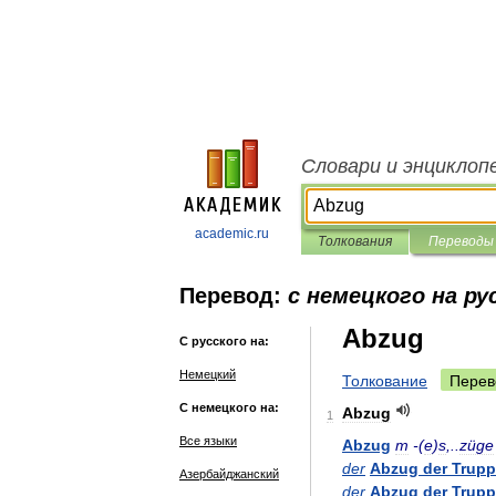
Словари и энциклоп
academic.ru
Толкования
Переводы
Перевод:
с немецкого на ру
Abzug
С русского на:
Немецкий
Толкование
Перев
С немецкого на:
Abzug
1
Все языки
Abzug
m
-(
e
)
s
,..
züge
der
Abzug
der
Trup
Азербайджанский
der
Abzug
der
Trup