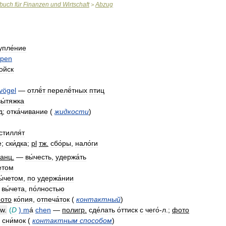
rbuch
für
Finanzen
und
Wirtschaft
Abzug
>
упле́ние
pen
ойск
vögel
—
отлё́т
перелё́тных
птиц
вы́тяжка
д
;
отка́чивание
(
жидкости
)
стилля́т
е
;
ски́дка
;
pl
тж
.
сбо́ры
,
нало́ги
канц
.
—
вы́честь
,
удержа́ть
етом
ы́четом
,
по
удержа́нии
вы́чета
,
по́лностью
ото
ко́пия
,
отпеча́ток
(
контактный
)
tw
.
(
D
)
m
á
chen
—
полигр
.
сде́лать
о́ттиск
с
чего́
-
л
.;
фото
.
сни́мок
(
контактным
способом
)