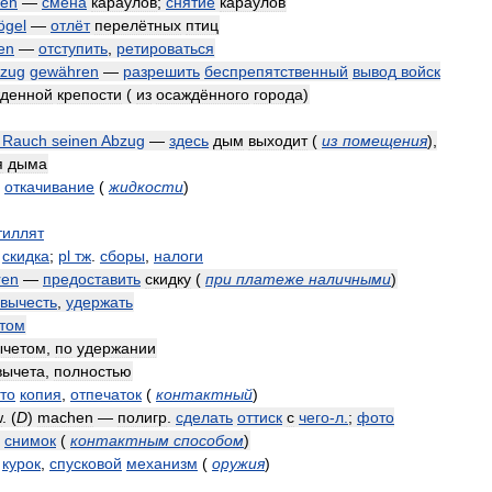
en
—
смена
караулов
;
снятие
караулов
ögel
—
отлёт
перелётных
птиц
en
—
отступить
,
ретироваться
zug
gewähren
—
разрешить
беспрепятственный
вывод
войск
денной
крепости
(
из
осаждённого
города
)
Rauch
seinen
Abzug
—
здесь
дым
выходит
(
из
помещения
)
,
я
дыма
;
откачивание
(
жидкости
)
тиллят
;
скидка
;
pl
тж
.
сборы
,
налоги
ren
—
предоставить
скидку
(
при
платеже
наличными
)
вычесть
,
удержать
том
ычетом
,
по
удержании
вычета
,
полностью
то
копия
,
отпечаток
(
контактный
)
w
. (
D
)
machen
—
полигр
.
сделать
оттиск
с
чего
-
л
.
;
фото
снимок
(
контактным
способом
)
,
курок
,
спусковой
механизм
(
оружия
)