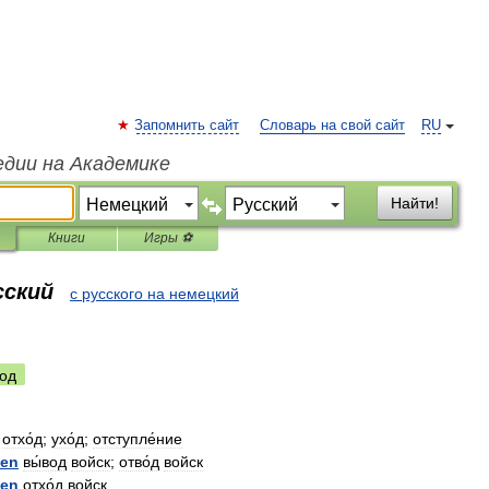
Запомнить сайт
Словарь на свой сайт
RU
едии на Академике
Найти!
Книги
Игры ⚽
сский
с русского на немецкий
од
отхо́д
;
ухо́д
;
отступле́ние
pen
вы́вод
войск
;
отво́д
войск
pen
отхо́д
войск