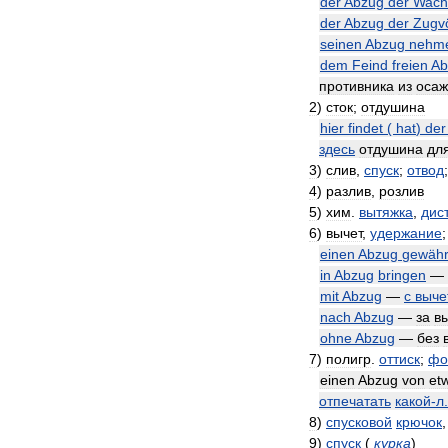
der
Abzug
der
Wach
der
Abzug
der
Zugv
seinen
Abzug
nehm
dem
Feind
freien
Ab
противника
из
осаж
2
)
сток
;
отдушина
hier
findet
(
hat
)
der
здесь
отдушина
дл
3
)
слив
,
спуск
;
отвод
4
)
разлив
,
розлив
5
)
хим
.
вытяжка
,
дис
6
)
вычет
,
удержание
einen
Abzug
gewäh
in
Abzug
bringen
—
mit
Abzug
—
с
выче
nach
Abzug
—
за
в
ohne
Abzug
—
без
7
)
полигр
.
оттиск
;
фо
einen
Abzug
von
et
отпечатать
какой
-
л
.
8
)
спусковой
крючок
9
)
спуск
(
курка
)