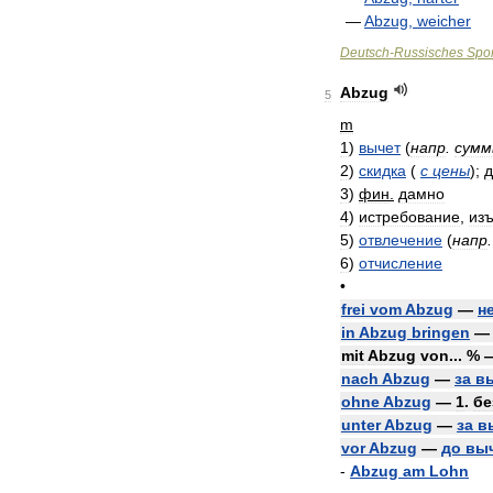
—
Abzug
,
weicher
Deutsch
-
Russisches
Spor
Abzug
5
m
1
)
вычет
(
напр
.
сум
2
)
скидка
(
с
цены
)
;
д
3
)
фин
.
дамно
4
)
истребование
,
из
5
)
отвлечение
(
напр
6
)
отчисление
•
frei
vom
Abzug
—
н
in
Abzug
bringen
mit
Abzug
von
... %
nach
Abzug
—
за
в
ohne
Abzug
—
1
.
бе
unter
Abzug
—
за
в
vor
Abzug
—
до
вы
-
Abzug
am
Lohn