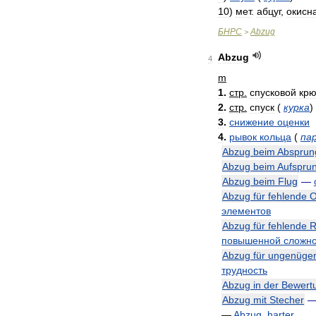
10
)
мет
.
абцуг
,
окисн
БНРС
Abzug
>
Abzug
4
m
1
.
стр
.
спусковой
крю
2
.
стр
.
спуск
(
курка
)
3
.
снижение
оценки
4
.
рывок
кольца
(
па
Abzug
beim
Absprun
Abzug
beim
Aufspru
Abzug
beim
Flug
—
Abzug
für
fehlende
O
элементов
Abzug
für
fehlende
R
повышенной
сложно
Abzug
für
ungenüge
трудность
Abzug
in
der
Bewert
Abzug
mit
Stecher
—
Abzug
,
harter