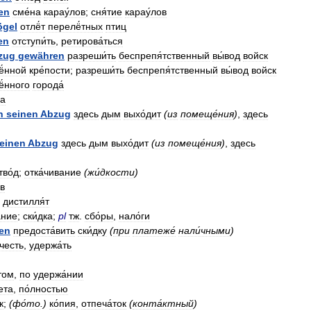
en
сме́на
карау́лов
;
сня́тие
карау́лов
ögel
отлё́т
перелё́тных
птиц
en
отступи́ть
,
ретирова́ться
zug
gewähren
разреши́ть
беспрепя́тственный
вы́вод
войск
ё́нной
кре́пости
;
разреши́ть
беспрепя́тственный
вы́вод
войск
ё́нного
города́
на
h
seinen
Abzug
здесь
дым
выхо́дит
(
из
помеще́ния
)
,
здесь
einen
Abzug
здесь
дым
выхо́дит
(
из
помеще́ния
)
,
здесь
тво́д
;
отка́чивание
(
жи́дкости
)
ив
,
дистилля́т
́ние
;
ски́дка
;
pl
тж
.
сбо́ры
,
нало́ги
en
предоста́вить
ски́дку
(
при
платеже́
нали́чными
)
́честь
,
удержа́ть
том
,
по
удержа́нии
ета
,
по́лностью
к
;
(
фо́то
.)
ко́пия
,
отпеча́ток
(
конта́ктный
)