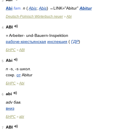
3
Abi
fam.
n
(
Abis
;
Abis
)
→
LINK="Abitur"
Abitur
Deutsch-Polnisch Wörterbuch neuer
Abi
>
ABI
4
=
Arbeiter- und-Bauern-Inspektion
рабоче-крестьянская
инспекция
(
ГДР
)
БНРС
ABI
>
Abi
5
n
-s, -s
школ.
сокр.
от
Abitur
БНРС
Abi
>
abi
6
adv бав.
вниз
БНРС
abi
>
ABI
7