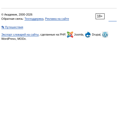
© Академик, 2000-2026
18+
Обратная связь:
Техподдержка
,
Реклама на сайте
👣 Путешествия
Экспорт словарей на сайты
, сделанные на PHP,
Joomla,
Drupal,
WordPress, MODx.