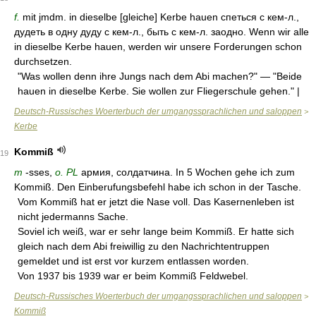
f.
mit jmdm. in dieselbe [gleiche] Kerbe hauen спеться с кем-л.,
дудеть в одну дуду с кем-л., быть с кем-л. заодно. Wenn wir alle
in dieselbe Kerbe hauen, werden wir unsere Forderungen schon
durchsetzen.
"Was wollen denn ihre Jungs nach dem Abi machen?" — "Beide
hauen in dieselbe Kerbe. Sie wollen zur Fliegerschule gehen." |
Deutsch-Russisches Woerterbuch der umgangssprachlichen und saloppen
>
Kerbe
Kommiß
19
m
-sses,
o. PL
армия, солдатчина. In 5 Wochen gehe ich zum
Kommiß. Den Einberufungsbefehl habe ich schon in der Tasche.
Vom Kommiß hat er jetzt die Nase voll. Das Kasernenleben ist
nicht jedermanns Sache.
Soviel ich weiß, war er sehr lange beim Kommiß. Er hatte sich
gleich nach dem Abi freiwillig zu den Nachrichtentruppen
gemeldet und ist erst vor kurzem entlassen worden.
Von 1937 bis 1939 war er beim Kommiß Feldwebel.
Deutsch-Russisches Woerterbuch der umgangssprachlichen und saloppen
>
Kommiß