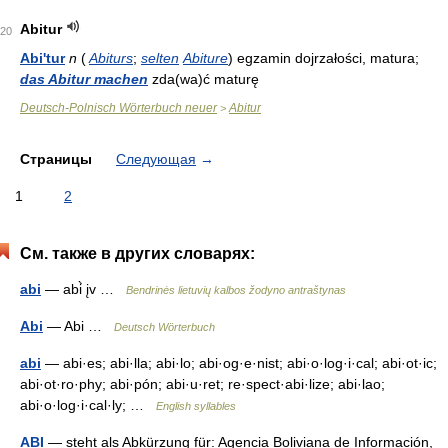
Abitur
20
Abi'tur
n
(
Abiturs
;
selten
Abiture
) egzamin dojrzałości, matura;
das Abitur machen
zda(wa)ć maturę
Deutsch-Polnisch Wörterbuch neuer
Abitur
>
Страницы
Следующая
→
1
2
См. также в других словарях:
abi
— abi̇̀ įv …
Bendrinės lietuvių kalbos žodyno antraštynas
Abi
— Abi …
Deutsch Wörterbuch
abi
— abi·es; abi·lla; abi·lo; abi·og·e·nist; abi·o·log·i·cal; abi·ot·ic;
abi·ot·ro·phy; abi·pón; abi·u·ret; re·spect·abi·lize; abi·lao;
abi·o·log·i·cal·ly; …
English syllables
ABI
— steht als Abkürzung für: Agencia Boliviana de Información,