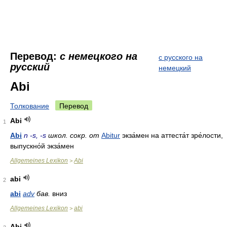
Перевод:
с немецкого на
с русского на
русский
немецкий
Abi
Толкование
Перевод
Abi
1
Abi
n -s, -s
школ. сокр. от
Abitur
экза́мен на аттеста́т зре́лости,
выпускно́й экза́мен
Allgemeines Lexikon
Abi
>
abi
2
abi
adv
бав.
вниз
Allgemeines Lexikon
abi
>
Abi