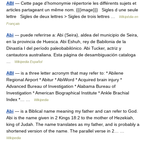
ABI
— Cette page d’homonymie répertorie les différents sujets et
articles partageant un même nom. {{{image}}} Sigles d une seule
lettre Sigles de deux lettres > Sigles de trois lettres …
Wikipédia en
Français
Abi
— puede referirse a: Abi (Seira), aldea del municipio de Seira,
en la provincia de Huesca. Abi Eshuh, rey de Babilonia de la
Dinastía I del período paleobabilónico. Abi Tucker, actriz y
cantautora australiana. Esta página de desambiguación cataloga
…
Wikipedia Español
ABI
— is a three letter acronym that may refer to: * Abilene
Regional Airport * Abitur * AbiWord * Acquired brain injury *
Advanced Bureau of Investigation * Alabama Bureau of
Investigation * American Biographical Institute * Ankle Brachial
Index *… …
Wikipedia
Abi
— is a Biblical name meaning my father and can refer to God.
Abi is the name given in 2 Kings 18:2 to the mother of Hezekiah,
king of Judah. The name translates as my father, and is probably a
shortened version of the name. The parallel verse in 2… …
Wikipedia