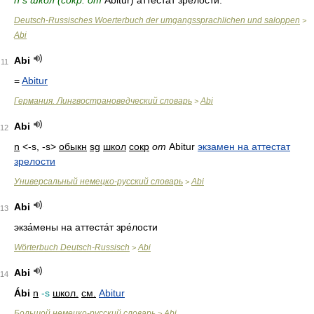
n s школ (сокр. от
Abitur) аттестат зрелости.
Deutsch-Russisches Woerterbuch der umgangssprachlichen und saloppen
>
Abi
Abi
11
=
Abitur
Германия. Лингвострановедческий словарь
Abi
>
Abi
12
n
<-s, -s>
обыкн
sg
школ
сокр
от
Abitur
экзамен на аттестат
зрелости
Универсальный немецко-русский словарь
Abi
>
Abi
13
экза́мены на аттеста́т зре́лости
Wörterbuch Deutsch-Russisch
Abi
>
Abi
14
Ábi
n
-s
школ.
см.
Abitur
Большой немецко-русский словарь
Abi
>