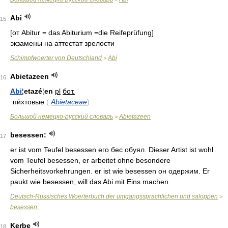
Abi
15
[от Abitur = das Abiturium =die Reifeprüfung]
экзамены на аттестат зрелости
Schimpfwoerter von Deutschland
Abi
>
Abietazeen
16
Abi
¦
etazé
¦
en
pl
бот.
пи́хтовые
(
Abietaceae
)
Большой немецко-русский словарь
Abietazeen
>
besessen:
17
er ist vom Teufel besessen его бес обуял. Dieser Artist ist wohl
vom Teufel besessen, er arbeitet ohne besondere
Sicherheitsvorkehrungen. er ist wie besessen он одержим. Er
paukt wie besessen, will das Abi mit Eins machen.
Deutsch-Russisches Woerterbuch der umgangssprachlichen und saloppen
>
besessen:
Kerbe
18