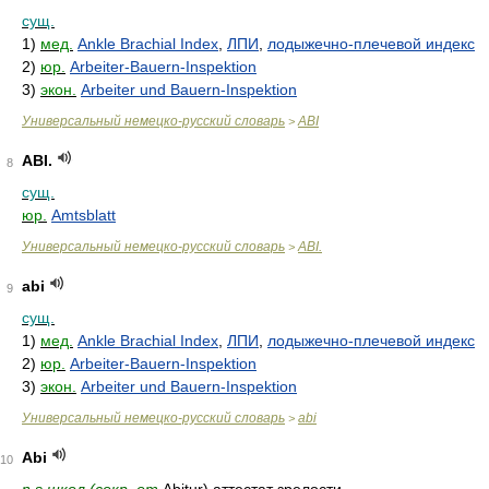
сущ.
1)
мед.
Ankle Brachial Index
,
ЛПИ
,
лодыжечно-плечевой индекс
2)
юр.
Arbeiter-Bauern-Inspektion
3)
экон.
Arbeiter und Bauern-Inspektion
Универсальный немецко-русский словарь
ABI
>
ABI.
8
сущ.
юр.
Amtsblatt
Универсальный немецко-русский словарь
ABI.
>
abi
9
сущ.
1)
мед.
Ankle Brachial Index
,
ЛПИ
,
лодыжечно-плечевой индекс
2)
юр.
Arbeiter-Bauern-Inspektion
3)
экон.
Arbeiter und Bauern-Inspektion
Универсальный немецко-русский словарь
abi
>
Abi
10