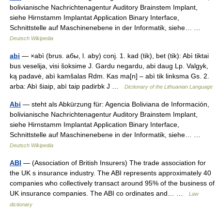
bolivianische Nachrichtenagentur Auditory Brainstem Implant,
siehe Hirnstamm Implantat Application Binary Interface,
Schnittstelle auf Maschinenebene in der Informatik, siehe… …
Deutsch Wikipedia
abi
— ×abì (brus. aбы, l. aby) conj. 1. kad (tik), bet (tik): Abì tiktai
bus veselija, visi šoksime J. Gardu negardu, abi daug Lp. Valgyk,
ką padavė, abì kamšalas Rdm. Kas ma[n] – abì tik linksma Gs. 2.
arba: Abì šiaip, abì taip padirbk J …
Dictionary of the Lithuanian Language
Abi
— steht als Abkürzung für: Agencia Boliviana de Información,
bolivianische Nachrichtenagentur Auditory Brainstem Implant,
siehe Hirnstamm Implantat Application Binary Interface,
Schnittstelle auf Maschinenebene in der Informatik, siehe… …
Deutsch Wikipedia
ABI
— (Association of British Insurers) The trade association for
the UK s insurance industry. The ABI represents approximately 40
companies who collectively transact around 95% of the business of
UK insurance companies. The ABI co ordinates and… …
Law
dictionary