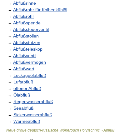
→
Abflußrinne
→
Abflußrohr für Kolbenkühlöl
→
Abflußrohr
→
Abflußspende
→
Abflußsteuerventil
→
Abflußstollen
→
Abflußstutzen
→
Abflußteleskop
→
Abflußventil
→
Abflußvermögen
→
Abflußwert
→
Leckageölabfluß
→
Luftabfluß
→
offener Abfluß
→
Ölabfluß
→
Regenwasserabfluß
→
Seeabfluß
→
Sickerwasserabfluß
→
Wärmeabfluß
Neue große deutsch-russische Wörterbuch Polytechnic
Abfluß
>