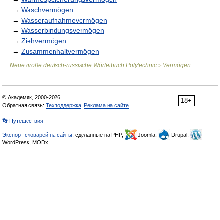
→
Waschvermögen
→
Wasseraufnahmevermögen
→
Wasserbindungsvermögen
→
Ziehvermögen
→
Zusammenhaltvermögen
Neue große deutsch-russische Wörterbuch Polytechnic
Vermögen
>
© Академик, 2000-2026
18+
Обратная связь:
Техподдержка
,
Реклама на сайте
👣 Путешествия
Экспорт словарей на сайты
, сделанные на PHP,
Joomla,
Drupal,
WordPress, MODx.