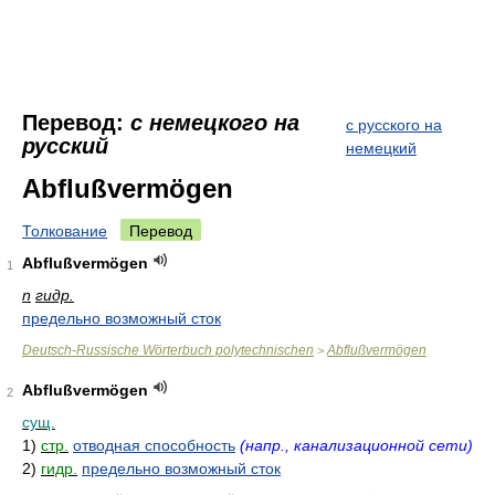
Перевод:
с немецкого на
с русского на
русский
немецкий
Abflußvermögen
Толкование
Перевод
Abflußvermögen
1
n
гидр.
предельно возможный сток
Deutsch-Russische Wörterbuch polytechnischen
Abflußvermögen
>
Abflußvermögen
2
сущ.
1)
стр.
отводная способность
(напр., канализационной сети)
2)
гидр.
предельно возможный сток