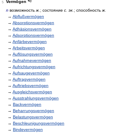
Vermögen
5
n
возможность
ж.
; состояние
с. эк.
; способность
ж.
→
Abflußvermögen
→
Absorptionsvermögen
→
Adhäsionsvermögen
→
Adsorptionsvermögen
→
Anfärbevermögen
→
Arbeitsvermögen
→
Auflösungsvermögen
→
Aufnahmevermögen
→
Aufrichtungsvermögen
→
Aufsaugevermögen
→
Auftragvermögen
→
Auftriebsvermögen
→
Ausgleichsvermögen
→
Ausstrahlungsvermögen
→
Backvermögen
→
Beharrungsvermögen
→
Belastungsvermögen
→
Beschleunigungsvermögen
→
Bindevermögen