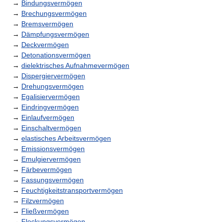
→
Bindungsvermögen
→
Brechungsvermögen
→
Bremsvermögen
→
Dämpfungsvermögen
→
Deckvermögen
→
Detonationsvermögen
→
dielektrisches Aufnahmevermögen
→
Dispergiervermögen
→
Drehungsvermögen
→
Egalisiervermögen
→
Eindringvermögen
→
Einlaufvermögen
→
Einschaltvermögen
→
elastisches Arbeitsvermögen
→
Emissionsvermögen
→
Emulgiervermögen
→
Färbevermögen
→
Fassungsvermögen
→
Feuchtigkeitstransportvermögen
→
Filzvermögen
→
Fließvermögen
→
Flockungsvermögen