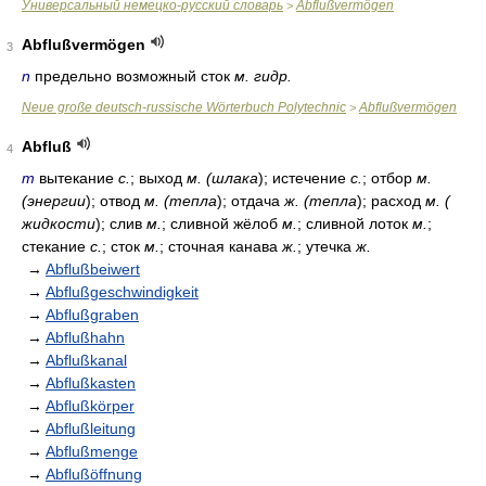
Универсальный немецко-русский словарь
Abflußvermögen
>
Abflußvermögen
3
n
предельно возможный сток
м. гидр.
Neue große deutsch-russische Wörterbuch Polytechnic
Abflußvermögen
>
Abfluß
4
m
вытекание
с.
; выход
м. (шлака
); истечение
с.
; отбор
м.
(энергии
); отвод
м. (тепла
); отдача
ж. (тепла
); расход
м. (
жидкости
); слив
м.
; сливной жёлоб
м.
; сливной лоток
м.
;
стекание
с.
; сток
м.
; сточная канава
ж.
; утечка
ж.
→
Abflußbeiwert
→
Abflußgeschwindigkeit
→
Abflußgraben
→
Abflußhahn
→
Abflußkanal
→
Abflußkasten
→
Abflußkörper
→
Abflußleitung
→
Abflußmenge
→
Abflußöffnung