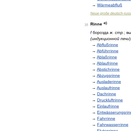
→
Wärmeabfluß
Neue
große
deutsch
-
russ
Rinne
16
f
борозда
ж
.
стр
.
;
в
(
индукционной
печи
→
Abflußrinne
→
Abführrinne
→
Ablaßrinne
→
Ablaufrinne
→
Abstichrinne
→
Abzugsrinne
→
Ausladerinne
→
Auslaufrinne
→
Dachrinne
→
Druckluftrinne
→
Einlaufrinne
→
Entwässerungsrin
→
Fahrrinne
→
Fahrwasserrinne
→
Flutenrinne