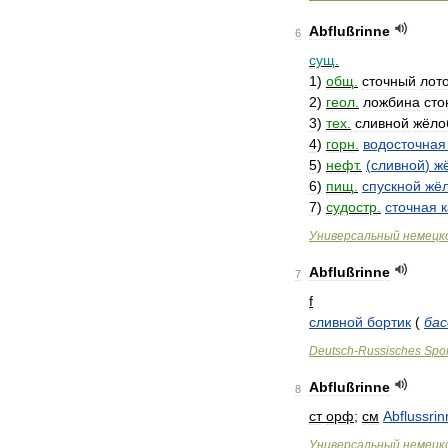
Abflußrinne
6
сущ
.
1
)
общ
.
сточный
лот
2
)
геол
.
ложбина
сто
3
)
тех
.
сливной
жёло
4
)
горн
.
водосточная
5
)
нефт
.
(
сливной
)
ж
6
)
пищ
.
спускной
жё
7
)
судостр
.
сточная
Универсальный
немецк
Abflußrinne
7
f
сливной
бортик
(
бас
Deutsch
-
Russisches
Spor
Abflußrinne
8
ст
орф
;
см
Abflussrin
Универсальный
немецк