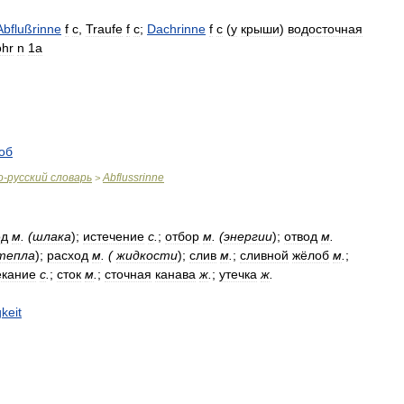
Abflußrinne
f
c
,
Traufe
f
c
;
Dachrinne
f
c
(
у
крыши
)
водосточная
ohr
n
1a
об
о
-
русский
словарь
Abflussrinne
>
од
м
. (
шлака
);
истечение
с
.
;
отбор
м
. (
энергии
);
отвод
м
.
тепла
);
расход
м
. (
жидкости
);
слив
м
.
;
сливной
жёлоб
м
.
;
екание
с
.
;
сток
м
.
;
сточная
канава
ж
.
;
утечка
ж
.
keit