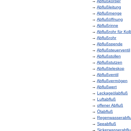
→
Abflußkörper
→
Abflußleitung
→
Abflußmenge
→
Abflußöffnung
→
Abflußrinne
→
Abflußrohr
für
Kol
→
Abflußrohr
→
Abflußspende
→
Abflußsteuerventil
→
Abflußstollen
→
Abflußstutzen
→
Abflußteleskop
→
Abflußventil
→
Abflußvermögen
→
Abflußwert
→
Leckageölabfluß
→
Luftabfluß
→
offener
Abfluß
→
Ölabfluß
→
Regenwasserabfl
→
Seeabfluß
→
Sickerwasserabfl