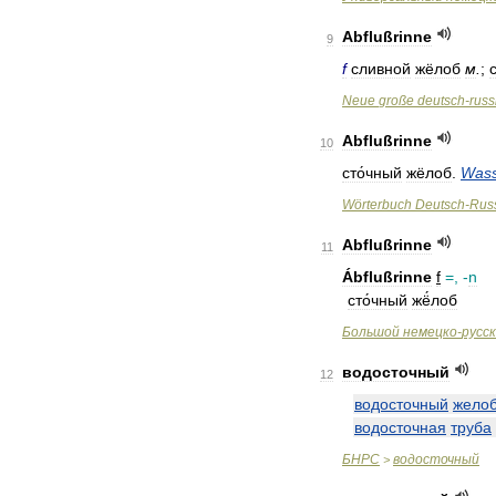
Abflußrinne
9
f
сливной
жёлоб
м
.
;
Neue
große
deutsch
-
russ
Abflußrinne
10
сто́чный
жёлоб
.
Wass
Wörterbuch
Deutsch
-
Rus
Abflußrinne
11
Ábflußrinne
f
=, -
n
сто́чный
жё́лоб
Большой
немецко
-
русс
водосточный
12
водосточный
жело
водосточная
труба
БНРС
водосточный
>