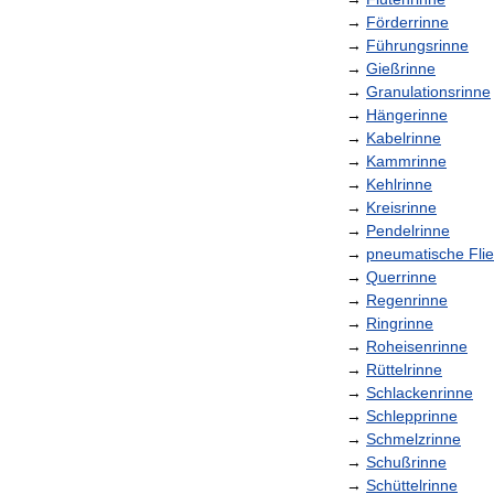
→
Förderrinne
→
Führungsrinne
→
Gießrinne
→
Granulationsrinne
→
Hängerinne
→
Kabelrinne
→
Kammrinne
→
Kehlrinne
→
Kreisrinne
→
Pendelrinne
→
pneumatische
Fli
→
Querrinne
→
Regenrinne
→
Ringrinne
→
Roheisenrinne
→
Rüttelrinne
→
Schlackenrinne
→
Schlepprinne
→
Schmelzrinne
→
Schußrinne
→
Schüttelrinne