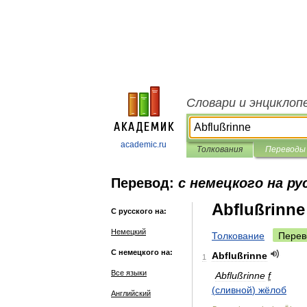
Словари и энциклоп
academic.ru
Толкования
Переводы
Перевод:
с немецкого на ру
Abflußrinne
С русского на:
Немецкий
Толкование
Перев
С немецкого на:
Abflußrinne
1
Все языки
Abflußrinne
f
(
сливной
)
жёлоб
Английский