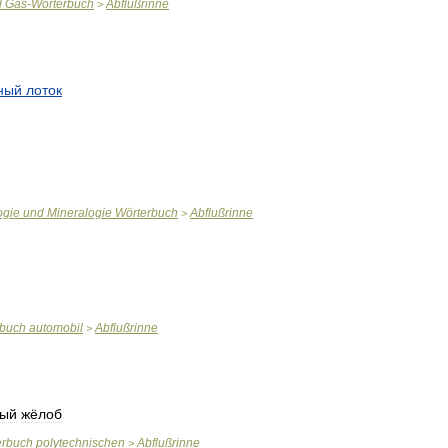
d
Gas
-
Wörterbuch
Abflußrinne
>
ный
лоток
ogie
und
Mineralogie
Wörterbuch
Abflußrinne
>
rbuch
automobil
Abflußrinne
>
ный
жёлоб
erbuch
polytechnischen
Abflußrinne
>