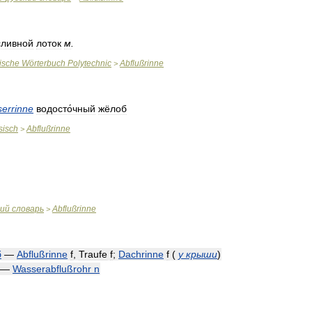
сливной
лоток
м
.
ische
Wörterbuch
Polytechnic
Abflußrinne
>
errinne
водосто́чный
жёлоб
sisch
Abflußrinne
>
кий
словарь
Abflußrinne
>
б
—
Abflußrinne
f
,
Traufe
f
;
Dachrinne
f
(
у
крыши
)
—
Wasserabflußrohr
n