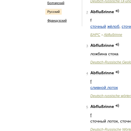
Deutsch
-
russische
Öl
-
un
Болгарский
Abflußrinne
Русский
2
f
Французский
сточный
жёлоб
,
сточ
БНРС
Abflußrinne
>
Abflußrinne
3
ложбина
стока
Deutsch
-
Russische
Geol
Abflußrinne
4
f
сливной
лоток
Deutsch
-
russische
wörte
Abflußrinne
5
f
сточный
лоток
,
сточ
Deutsch
-
Russische
Wört