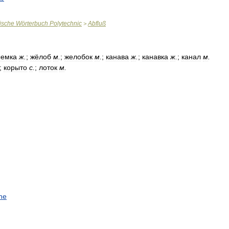
ische
Wörterbuch
Polytechnic
Abfluß
>
ыемка
ж
.
;
жёлоб
м
.
;
желобок
м
.
;
канава
ж
.
;
канавка
ж
.
;
канал
м
.
);
корыто
с
.
;
лоток
м
.
ne