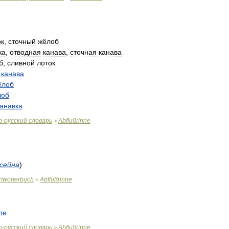
ок
,
сточный
жёлоб
ка
,
отводная
канава
,
сточная
канава
б
,
сливной
лоток
канава
ёлоб
лоб
канавка
о
-
русский
словарь
Abflußrinne
>
сейна
)
twörterbuch
Abflußrinne
>
ne
о
-
русский
словарь
Abflußrinne
>