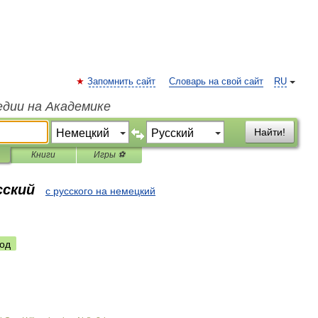
Запомнить сайт
Словарь на свой сайт
RU
едии на Академике
Найти!
Книги
Игры ⚽
сский
с русского на немецкий
од