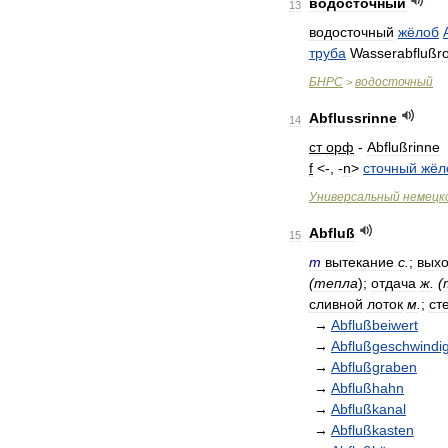
водосточный
13
водосточный
жёлоб
труба
Wasserabflußr
БНРС
водосточный
>
Abflussrinne
14
ст
орф
-
Abflußrinne
f
<-, -
n
>
сточный
жёл
Универсальный
немецк
Abfluß
15
m
вытекание
с
.
;
вых
(
тепла
);
отдача
ж
. (
сливной
лоток
м
.
;
ст
→
Abflußbeiwert
→
Abflußgeschwindig
→
Abflußgraben
→
Abflußhahn
→
Abflußkanal
→
Abflußkasten