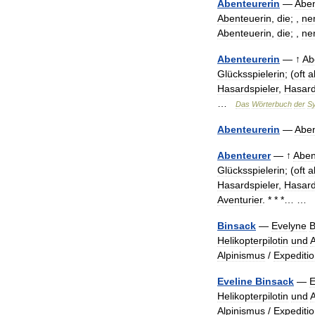
Abenteurerin
—
Abe
Abenteuerin
,
die
; ,
ne
Abenteuerin
,
die
; ,
ne
Abenteurerin
— ↑
Ab
Glücksspielerin
; (
oft
a
Hasardspieler
,
Hasard
…
Das
Wörterbuch
der
S
Abenteurerin
—
Abe
Abenteurer
— ↑
Aben
Glücksspielerin
; (
oft
a
Hasardspieler
,
Hasard
Aventurier
. * * *… …
Binsack
—
Evelyne
B
Helikopterpilotin
und
A
Alpinismus
/
Expediti
Eveline
Binsack
—
E
Helikopterpilotin
und
A
Alpinismus
/
Expediti