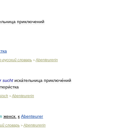
ельница
приключений
тка
о
-
русский
словарь
Abenteurerin
>
r
sucht
иска́тельница
приключе́ний
тюри́стка
sisch
Abenteurerin
>
n
женск
.
к
Abenteurer
кий
словарь
Abenteurerin
>