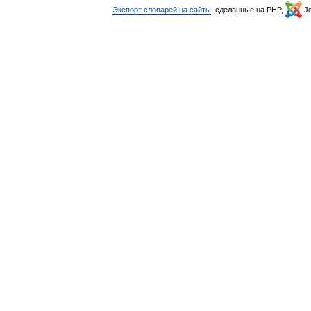
Экспорт словарей на сайты
, сделанные на PHP,
Jo