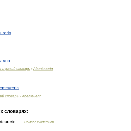
urerin
rerin
о
-
русский
словарь
Abenteuerin
>
enteurerin
кий
словарь
Abenteuerin
>
их
словарях:
teurerin
…
Deutsch
Wörterbuch