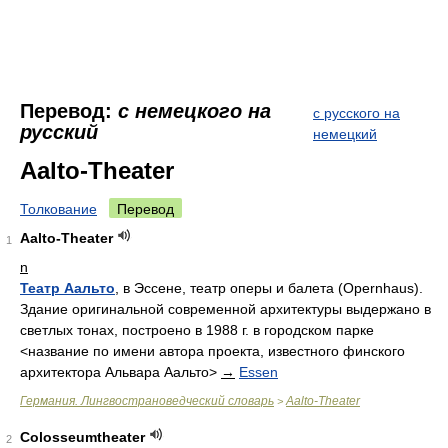
Перевод:
с немецкого на
с русского на
русский
немецкий
Aalto-Theater
Толкование
Перевод
Aalto-Theater
1
n
Театр Аальто
, в Эссене, театр оперы и балета (Opernhaus).
Здание оригинальной современной архитектуры выдержано в
светлых тонах, построено в 1988 г. в городском парке
<название по имени автора проекта, известного финского
архитектора Альвара Аальто>
→
Essen
Германия. Лингвострановедческий словарь
Aalto-Theater
>
Colosseumtheater
2