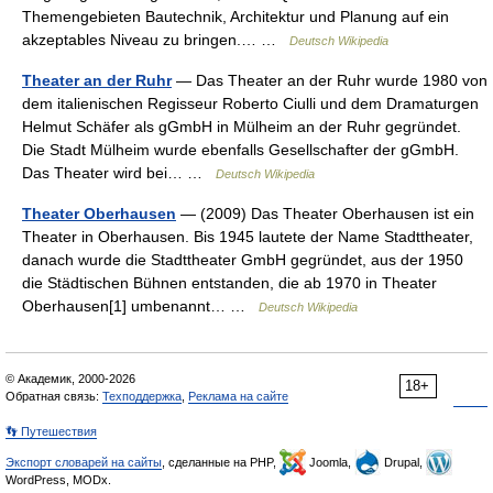
Themengebieten Bautechnik, Architektur und Planung auf ein
akzeptables Niveau zu bringen.… …
Deutsch Wikipedia
Theater an der Ruhr
— Das Theater an der Ruhr wurde 1980 von
dem italienischen Regisseur Roberto Ciulli und dem Dramaturgen
Helmut Schäfer als gGmbH in Mülheim an der Ruhr gegründet.
Die Stadt Mülheim wurde ebenfalls Gesellschafter der gGmbH.
Das Theater wird bei… …
Deutsch Wikipedia
Theater Oberhausen
— (2009) Das Theater Oberhausen ist ein
Theater in Oberhausen. Bis 1945 lautete der Name Stadttheater,
danach wurde die Stadttheater GmbH gegründet, aus der 1950
die Städtischen Bühnen entstanden, die ab 1970 in Theater
Oberhausen[1] umbenannt… …
Deutsch Wikipedia
© Академик, 2000-2026
18+
Обратная связь:
Техподдержка
,
Реклама на сайте
👣 Путешествия
Экспорт словарей на сайты
, сделанные на PHP,
Joomla,
Drupal,
WordPress, MODx.