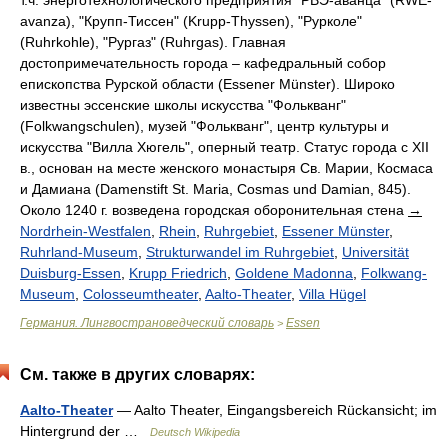
т.ч. энерготехнологического предприятия "РВЭ-аванца" (RWE-
avanza), "Крупп-Тиссен" (Krupp-Thyssen), "Рурколе"
(Ruhrkohle), "Рургаз" (Ruhrgas). Главная
достопримечательность города – кафедральный собор
епископства Рурской области (Essener Münster). Широко
известны эссенские школы искусства "Фолькванг"
(Folkwangschulen), музей "Фолькванг", центр культуры и
искусства "Вилла Хюгель", оперный театр. Статус города с XII
в., основан на месте женского монастыря Св. Марии, Космаса
и Дамиана (Damenstift St. Maria, Cosmas und Damian, 845).
Около 1240 г. возведена городская оборонительная стена
→
Nordrhein-Westfalen
,
Rhein
,
Ruhrgebiet
,
Essener Münster
,
Ruhrland-Museum
,
Strukturwandel im Ruhrgebiet
,
Universität
Duisburg-Essen
,
Krupp Friedrich
,
Goldene Madonna
,
Folkwang-
Museum
,
Colosseumtheater
,
Aalto-Theater
,
Villa Hügel
Германия. Лингвострановедческий словарь
Essen
>
См. также в других словарях:
Aalto-Theater
— Aalto Theater, Eingangsbereich Rückansicht; im
Hintergrund der …
Deutsch Wikipedia