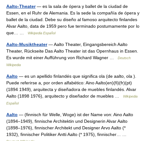
Aalto-Theater
— es la sala de ópera y ballet de la ciudad de
Essen, en el Ruhr de Alemania. Es la sede la compañía de ópera y
ballet de la ciudad. Debe su diseño al famoso arquitecto finlandes
Alvar Aalto, data de 1959 pero fue terminado postumamente por lo
que… …
Wikipedia Español
Aalto-Musiktheater
— Aalto Theater, Eingangsbereich Aalto
Theater, Rückseite Das Aalto Theater ist das Opernhaus in Essen.
Es wurde mit einer Aufführung von Richard Wagner …
Deutsch
Wikipedia
Aalto
— es un apellido finlandés que significa ola (de aalto, ola ).
Puede referirse a, por orden alfabético: Aino Aalto(en)(fi)(fr)(pt)
(1894 1949), arquitecta y diseñadora de muebles finlandés. Alvar
Aalto (1898 1976), arquitecto y diseñador de muebles …
Wikipedia
Español
Aalto
— (finnisch für Welle, Woge) ist der Name von: Aino Aalto
(1894–1949), finnische Architektin und Designerin Alvar Aalto
(1898–1976), finnischer Architekt und Designer Arvo Aalto (*
1932), finnischer Politiker Antti Aalto (* 1975), finnischer… …