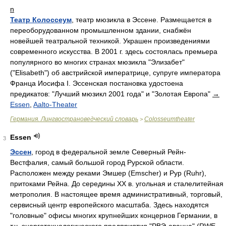
n
Театр Колоссеум
, театр мюзикла в Эссене. Размещается в
переоборудованном промышленном здании, снабжён
новейшей театральной техникой. Украшен произведениями
современного искусства. В 2001 г. здесь состоялась премьера
популярного во многих странах мюзикла "Элизабет"
("Elisabeth") об австрийской императрице, супруге императора
Франца Иосифа I. Эссенская постановка удостоена
предикатов: "Лучший мюзикл 2001 года" и "Золотая Европа"
→
Essen
,
Aalto-Theater
Германия. Лингвострановедческий словарь
Colosseumtheater
>
Essen
3
Эссен
, город в федеральной земле Северный Рейн-
Вестфалия, самый большой город Рурской области.
Расположен между реками Эмшер (Emscher) и Рур (Ruhr),
притоками Рейна. До середины ХХ в. угольная и сталелитейная
метрополия. В настоящее время административный, торговый,
сервисный центр европейского масштаба. Здесь находятся
"головные" офисы многих крупнейших концернов Германии, в