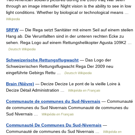
through an image intensifier Night vision is the ability to see in low
light conditions. Whether by biological or technological means …
Wikipedia
SRFW
— Die Rega setzt Sanitäter mit einem Seil auf einem steilen
Hang ab. Die Verunfallten sind in der unteren rechten Ecke zu
sehen. Rega Logo auf einem Rettungshelikopter Agusta 109K2 …
Deutsch Wikipedia
Schweizerische Rettungsflugwacht
— Das Logo der
Schweizerischen Rettungsflugwacht Rega Der 2009 neu
eingeführte Gebirgs Rettu …
Deutsch Wikipedia
Brain (Nièvre)
— Decize Decize Le pont de la vieille Loire à
Decize Détail Administration …
Wikipédia en Français
Communaute de communes du Sud-Nivernais
— Communauté
de communes du Sud Nivernais Communauté de communes du
Sud Nivernais …
Wikipédia en Français
Communauté De Communes Du Sud-Nivernais
—
Communauté de communes du Sud Nivernais …
Wikipédia en