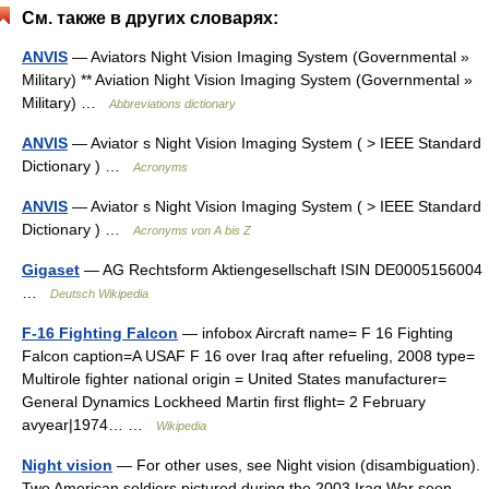
См. также в других словарях:
ANVIS
— Aviators Night Vision Imaging System (Governmental »
Military) ** Aviation Night Vision Imaging System (Governmental »
Military) …
Abbreviations dictionary
ANVIS
— Aviator s Night Vision Imaging System ( > IEEE Standard
Dictionary ) …
Acronyms
ANVIS
— Aviator s Night Vision Imaging System ( > IEEE Standard
Dictionary ) …
Acronyms von A bis Z
Gigaset
— AG Rechtsform Aktiengesellschaft ISIN DE0005156004
…
Deutsch Wikipedia
F-16 Fighting Falcon
— infobox Aircraft name= F 16 Fighting
Falcon caption=A USAF F 16 over Iraq after refueling, 2008 type=
Multirole fighter national origin = United States manufacturer=
General Dynamics Lockheed Martin first flight= 2 February
avyear|1974… …
Wikipedia
Night vision
— For other uses, see Night vision (disambiguation).
Two American soldiers pictured during the 2003 Iraq War seen