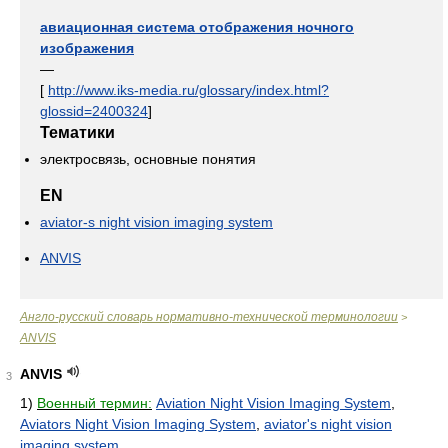
авиационная система отображения ночного
изображения
—
[
http://www.iks-media.ru/glossary/index.html?
glossid=2400324
]
Тематики
электросвязь, основные понятия
EN
aviator-s night vision imaging system
ANVIS
Англо-русский словарь нормативно-технической терминологии
>
ANVIS
ANVIS
3
1)
Военный термин:
Aviation Night Vision Imaging System
,
Aviators Night Vision Imaging System
,
aviator's night vision
imaging system