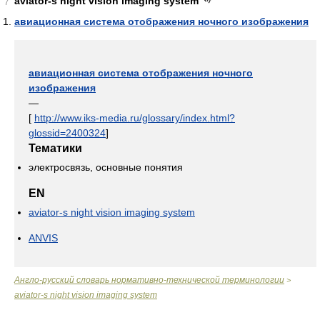
aviator-s night vision imaging system
7
авиационная система отображения ночного изображения
авиационная система отображения ночного
изображения
—
[
http://www.iks-media.ru/glossary/index.html?
glossid=2400324
]
Тематики
электросвязь, основные понятия
EN
aviator-s night vision imaging system
ANVIS
Англо-русский словарь нормативно-технической терминологии
>
aviator-s night vision imaging system