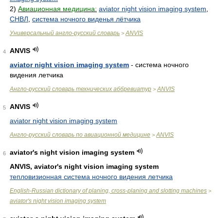
2)
Авиационная медицина:
aviator night vision imaging system
,
СНВЛ
,
система ночного виденья лётчика
Универсальный англо-русский словарь
ANVIS
>
ANVIS
4
aviator night vision imaging system
- система ночного
видения летчика
Англо-русский словарь технических аббревиатур
ANVIS
>
ANVIS
5
aviator night vision imaging system
Англо-русский словарь по авиационной медицине
ANVIS
>
aviator's night vision imaging system
6
ANVIS, aviator's night vision imaging system
тепловизионная система ночного видения летчика
English-Russian dictionary of planing, cross-planing and slotting machines
>
aviator's night vision imaging system