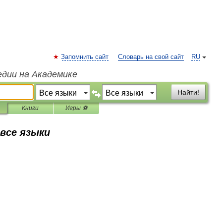
Запомнить сайт
Словарь на свой сайт
RU
едии на Академике
Найти!
Книги
Игры ⚽
 все языки