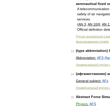
aeronautical
fixed
s
A
telecommunication
safety
of
air
navigati
services
.
(
AN
3
;
AN
10
/
II
;
AN
1
Official
definition
del
Русско
-
английский
сло
фиксированная
служба
(
type
abbreviation
)
13
Abbreviation:
AFS
(
he
Универсальный
русско
-
(
афганистанские
)
а
14
General
subject:
AFs
Универсальный
русско
-
Abstract
Force
Simu
15
Physics:
AFS