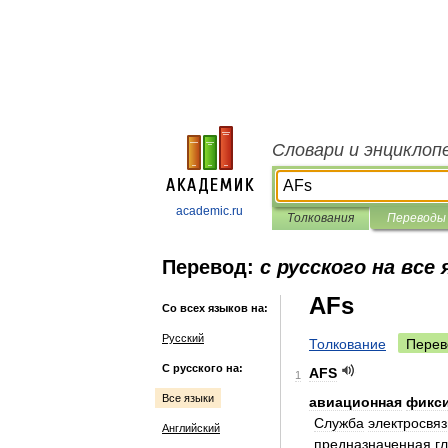
Словари и энциклоп
academic.ru
Толкования
Переводы
Перевод:
с русского на все
AFs
Со всех языков на:
Русский
Толкование
Перев
С русского на:
AFS
1
Все языки
авиационная
фикс
Cлужбa
элeктрoсвяз
Английский
прeднaзнaчeннaя
г