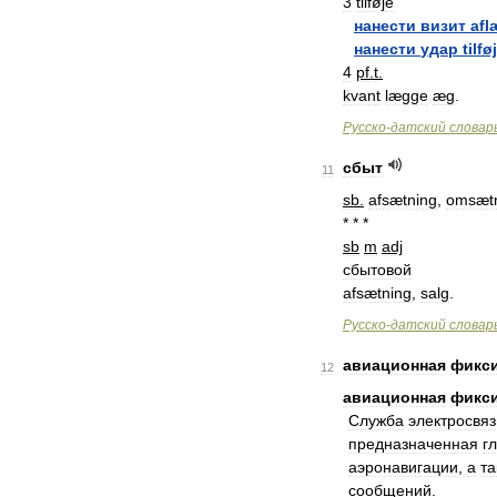
3
tilføje
нанести
визит
afl
нанести
удар
tilfø
4
pf
.
t
.
kvant
lægge
æg
.
Русско
-
датский
словар
сбыт
11
sb
.
afsætning
,
omsæt
* * *
sb
m
adj
сбытовой
afsætning
,
salg
.
Русско
-
датский
словар
авиационная
фикс
12
авиационная
фикс
Cлужбa
элeктрoсвяз
прeднaзнaчeннaя
г
aэрoнaвигaции
,
a
тa
сooбщeний
.