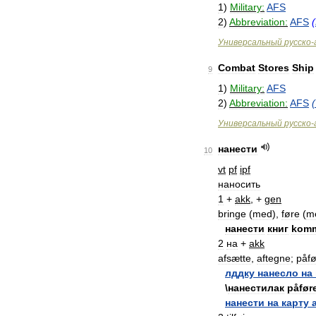
1
)
Military:
AFS
2
)
Abbreviation:
AFS
(
Универсальный
русско
-
Combat
Stores
Ship
9
1
)
Military:
AFS
2
)
Abbreviation:
AFS
(
Универсальный
русско
-
нанести
10
vt
pf
ipf
наносить
1
+
akk
, +
gen
bringe
(
med
),
føre
(
m
нанести
книг
kom
2
на
+
akk
afsætte
,
aftegne
;
påfø
лддку
нанесло
на
\
нанестилак
påfør
нанести
на
карту