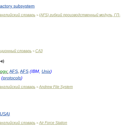
factory
subsystem
английский
словарь
(
AFS
)
гибкий
производственный
модуль
,
ГП
-
>
ационный
словарь
САЗ
>
logy:
AFS
,
AFS
(
IBM
,
Unix
)
(
protocols
)
английский
словарь
Andrew
File
System
>
USA
)
английский
словарь
Air
Force
Station
>