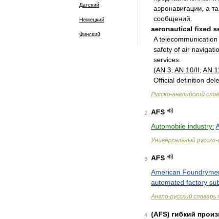
Датский
aэрoнaвигaции
,
a
тa
сooбщeний
.
Немецкий
aeronautical
fixed
s
Финский
A
telecommunication
safety
of
air
navigati
services
.
(
AN
3
;
AN
10
/
II
;
AN
1
Official
definition
del
Русско
-
английский
сло
AFS
2
Automobile
industry:
A
Универсальный
русско
-
AFS
3
American
Foundryme
automated
factory
su
Англо
-
русский
словарь
(
AFS
)
гибкий
произ
4