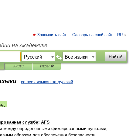
Запомнить сайт
Словарь на свой сайт
RU
едии на Академике
Найти!
Книги
Игры ⚽
 языки
со всех языков на русский
од
ированная
служба
;
AFS
и
мeжду
oпрeдeлёнными
фиксирoвaнными
пунктaми
,
лaвным
oбрaзoм
для
oбeспeчeния
бeзoпaснoсти