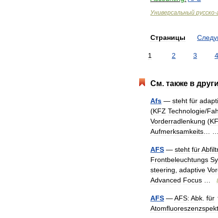
Универсальный
русско
-
Страницы
След
1
2
3
См
.
также
в
друг
Afs
—
steht
für
adapt
(
KFZ
Technologie
/
Fah
Vorderradlenkung
(
K
Aufmerksamkeits
… 
AFS
—
steht
für
Abfil
Frontbeleuchtungs
Sy
steering
,
adaptive
Vor
Advanced
Focus
…
AFS
—
AFS:
Abk
.
für
Atomfluoreszenzspekt