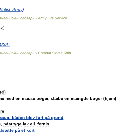
British
Army
)
английский
словарь
Army
Fire
Service
>
USA
)
английский
словарь
Combat
Stores
Ship
>
ed
)
me
med
en
masse
bøger
,
slæbe
en
mængde
bøger
(
hjem
)
re
мель
båden
blev
ført
på
grund
e
,
påstryge
lak
ell
.
fernis
afsætte
på
et
kort