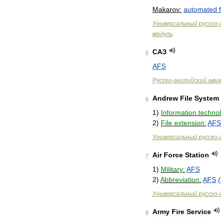
Makarov:
automated
Универсальный
русско
-
модуль
САЗ
5
AFS
Русско
-
английский
ави
Andrew
File
System
6
1
)
Information
techno
2
)
File
extension:
AFS
Универсальный
русско
-
Air
Force
Station
7
1
)
Military:
AFS
2
)
Abbreviation:
AFS
(
Универсальный
русско
-
Army
Fire
Service
8