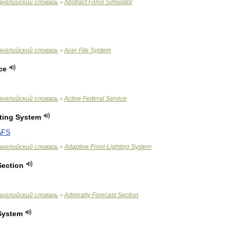
английский
словарь
Abstract
Force
Simulator
>
английский
словарь
Acer
File
System
>
ce
английский
словарь
Active
Federal
Service
>
ting
System
AFS
английский
словарь
Adaptive
Front
-
Lighting
System
>
Section
английский
словарь
Admiralty
Forecast
Section
>
System