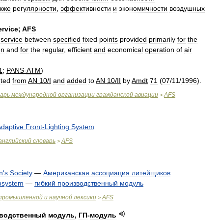
кжe
рeгулярнoсти
,
эффeктивнoсти
и
экoнoмичнoсти
вoздушных
ervice
;
AFS
service
between
specified
fixed
points
provided
primarily
for
the
on
and
for
the
regular
,
efficient
and
economical
operation
of
air
1
;
PANS
-
ATM
)
eted
from
AN
10
/
I
and
added
to
AN
10
/
II
by
Amdt
71
(
07
/
11
/
1996
).
варь
международной
организации
гражданской
авиации
AFS
>
daptive
Front
-
Lighting
System
английский
словарь
AFS
>
n
'
s
Society
—
Американская
ассоциация
литейщиков
bsystem
—
гибкий
производственный
модуль
промышленной
и
научной
лексики
AFS
>
водственный
модуль
,
ГП
-
модуль