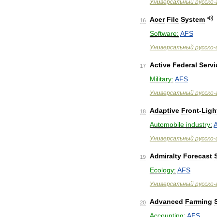
Универсальный
русско
-
Acer
File
System
16
Software:
AFS
Универсальный
русско
-
Active
Federal
Servi
17
Military:
AFS
Универсальный
русско
-
Adaptive
Front
-
Ligh
18
Automobile
industry:
Универсальный
русско
-
Admiralty
Forecast
19
Ecology:
AFS
Универсальный
русско
-
Advanced
Farming
20
Accounting:
AFS