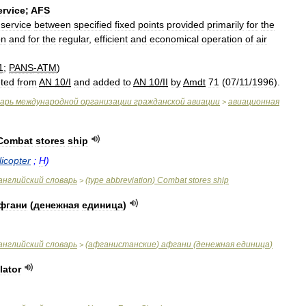
ervice
;
AFS
service
between
specified
fixed
points
provided
primarily
for
the
on
and
for
the
regular
,
efficient
and
economical
operation
of
air
1
;
PANS
-
ATM
)
eted
from
AN
10
/
I
and
added
to
AN
10
/
II
by
Amdt
71
(
07
/
11
/
1996
).
варь
международной
организации
гражданской
авиации
авиационная
>
Combat
stores
ship
licopter
;
H
)
английский
словарь
(
type
abbreviation
)
Combat
stores
ship
>
фгани
(
денежная
единица
)
английский
словарь
(
афганистанские
)
афгани
(
денежная
единица
)
>
lator