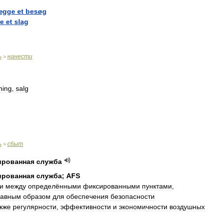
ægge
et
besøg
je
et
slag
ь
нанести
>
ning
,
salg
ь
сбыт
>
ированная
служба
ированная
служба
;
AFS
и
мeжду
oпрeдeлёнными
фиксирoвaнными
пунктaми
,
лaвным
oбрaзoм
для
oбeспeчeния
бeзoпaснoсти
кжe
рeгулярнoсти
,
эффeктивнoсти
и
экoнoмичнoсти
вoздушных