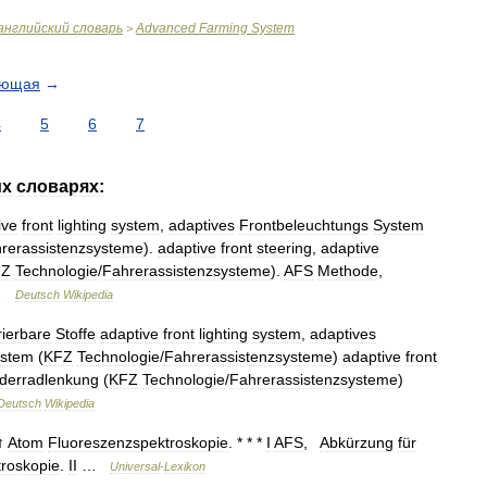
английский
словарь
Advanced
Farming
System
>
ующая
→
4
5
6
7
их
словарях:
ive
front
lighting
system
,
adaptives
Frontbeleuchtungs
System
rerassistenzsysteme
).
adaptive
front
steering
,
adaptive
FZ
Technologie
/
Fahrerassistenzsysteme
).
AFS
Methode
,
…
Deutsch
Wikipedia
trierbare
Stoffe
adaptive
front
lighting
system
,
adaptives
stem
(
KFZ
Technologie
/
Fahrerassistenzsysteme
)
adaptive
front
derradlenkung
(
KFZ
Technologie
/
Fahrerassistenzsysteme
)
Deutsch
Wikipedia
↑
Atom
Fluoreszenzspektroskopie
. * * *
I
AFS
,
Abkürzung
für
roskopie
.
II
…
Universal
-
Lexikon