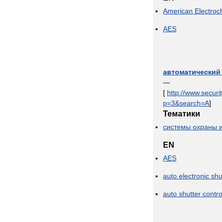
American
Electroc
AES
автоматический
—
[
http:
//
www
.
securi
p
=
3
&
search
=
A
]
Тематики
системы
охраны
EN
AES
auto
electronic
shu
auto
shutter
contro