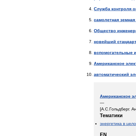
Служба
контроля
о
самолетная
земная
Общество
инженер
новейший
стандар
вспомогательные
Американское
элек
автоматический
эл
Американское
э
—
[
А
.
С
.
Гольдберг
.
А
Тематики
энергетика
в
цел
EN