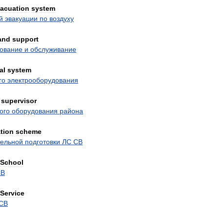
acuation
system
й
эвакуации
по
воздуху
and
support
ование
и
обслуживание
al
system
го
электрооборудования
supervisor
ого
оборудования
района
tion
scheme
ельной
подготовки
ЛС
СВ
School
СВ
Service
СВ