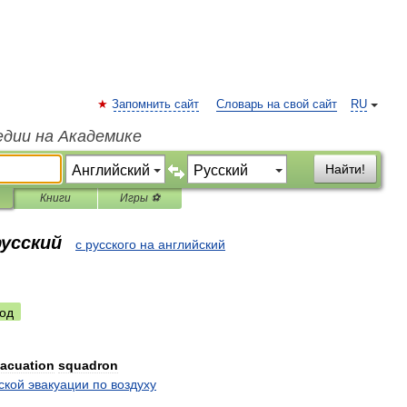
Запомнить сайт
Словарь на свой сайт
RU
едии на Академике
Найти!
Книги
Игры ⚽
русский
с русского на английский
од
acuation
squadron
ской
эвакуации
по
воздуху