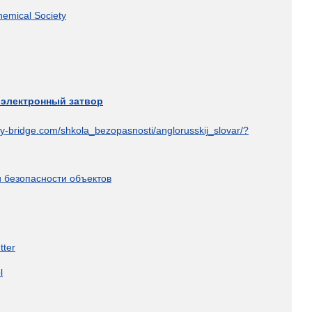
hemical
Society
электронный
затвор
ty
-
bridge
.
com
/
shkola
_
bezopasnosti
/
anglorusskij
_
slovar
/?
и
безопасности
объектов
tter
l