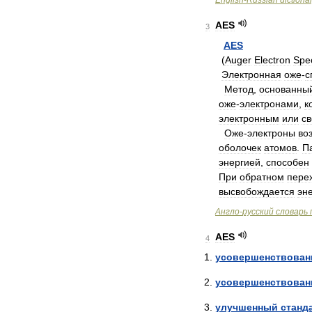
English
-
Russian
dictiona
AES
3
AES
(
Auger
Electron
Spe
Электронная
оже
-
с
Метод
,
основанны
оже
-
электронами
,
к
электронным
или
с
Оже
-
электроны
во
оболочек
атомов
.
П
энергией
,
способен
При
обратном
пере
высвобождается
эн
Англо
-
русский
словарь
AES
4
усовершенствова
усовершенствова
улучшенный
станд