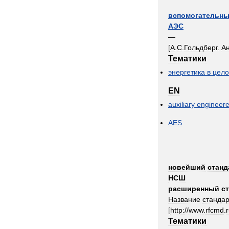
вспомогательн
АЭС
—
[
А
.
С
.
Гольдберг
.
А
Тематики
энергетика
в
цел
EN
auxiliary
engineer
AES
новейший
станд
НСШ
расширенный
с
Название
станда
[
http:
//
www
.
rfcmd
.
Тематики