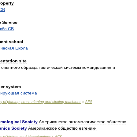
roperty
СВ
e
Service
жба
СВ
ment
school
ическая
школа
entation
site
опытного
образца
тактической
системы
командования
и
er
system
дирующая
система
ry
of
planing
,
cross
-
planing
and
slotting
machines
AES
>
mological
Society
Американское
энтомологическое
общество
enics
Society
Американское
общество
евгеники