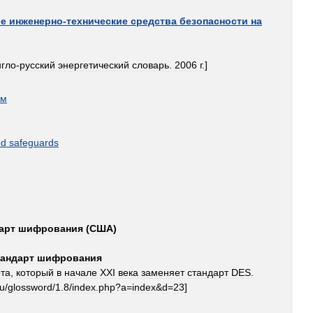
ые
инженерно
-
технические
средства
безопасности
на
нгло
-
русский
энергетический
словарь
.
2006
г
.]
ом
ed
safeguards
арт
шифрования
(
США
)
тандарт
шифрования
рта
,
который
в
начале
XXI
века
заменяет
стандарт
DES
.
ru
/
glossword
/
1
.
8
/
index
.
php
?
a
=
index
&
d
=
23
]