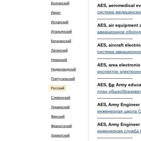
Болгарский
AES
,
aeromedical
ev
система
медицинско
Иврит
————————
Испанский
AES
,
air
equipment
авиационное
оборуд
Итальянский
————————
Каталанский
AES
,
aircraft
electric
Латинский
система
авиационно
————————
Немецкий
AES
,
area
electronic
Нидерландский
инспектор
электронн
————————
Португальский
AES
,
Бр
Army
educa
Русский
план
общеобразоват
————————
Словенский
AES
,
Army
Engineer
Украинский
инженерная
школа
Финский
————————
AES
,
Army
Engineer
Французский
инженерная
служба
Хорватский
————————