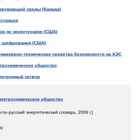
кружающей
среды
(
Канада
)
станция
ов
по
звукотехнике
(
США
)
т
шифрования
(
США
)
инженерно
-
технические
средства
безопасности
на
АЭС
трохимическое
общество
ектронный
затвор
лектрохимическое
общество
нгло
-
русский
энергетический
словарь
.
2006
г
.]
ом