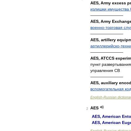
AES
,
Army
excess
p
излишки
имущества
————————
AES
,
Army
Exchang
военно
-
торговая
слу
————————
AES
,
artillery
equip
артиллерийско
-
техн
————————
AES
,
ATCCS
experim
пункт
развертывания
управления
СВ
————————
AES
,
auxiliary
encod
вспомогательная
ко
English
-
Russian
dictiona
AES
2
AES
,
American
Ento
AES
,
American
Eug