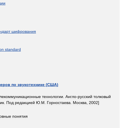
ции
ндарт
шифрования
on
standard
неров
по
звукотехнике
(
США
)
лекоммуникационные
технологии
.
Англо
-
русский
толковый
ик
.
Под
редакцией
Ю
.
М
.
Горностаева
.
Москва
,
2002
]
овные
понятия