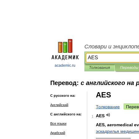
Словари и энциклоп
academic.ru
Толкования
Переводы
Перевод:
с английского на 
AES
С русского на:
Английский
Толкование
Перев
С английского на:
AES
1
Все языки
AES
,
aeromedical
ev
эскадрилья
медицин
Арабский
————————