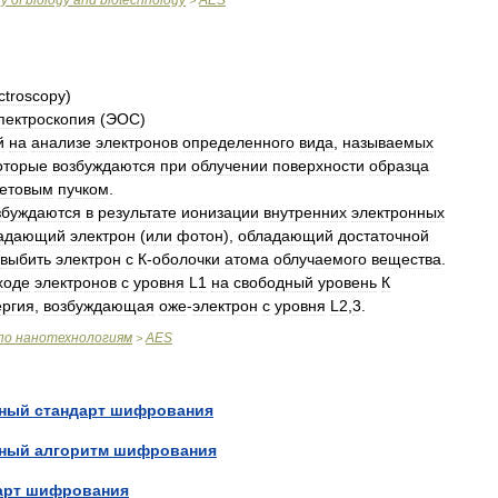
ry
of
biology
and
biotechnology
AES
>
ctroscopy
)
пектроскопия
(
ЭОС
)
й
на
анализе
электронов
определенного
вида
,
называемых
оторые
возбуждаются
при
облучении
поверхности
образца
ветовым
пучком
.
збуждаются
в
результате
ионизации
внутренних
электронных
адающий
электрон
(
или
фотон
),
обладающий
достаточной
выбить
электрон
с
К
-
оболочки
атома
облучаемого
вещества
.
ходе
электронов
с
уровня
L1
на
свободный
уровень
К
ергия
,
возбуждающая
оже
-
электрон
с
уровня
L2
,
3
.
по
нанотехнологиям
AES
>
нный
стандарт
шифрования
нный
алгоритм
шифрования
арт
шифрования