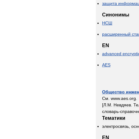
защита
информа
Синонимы
НСШ
расширенный
ста
EN
advanced
encrypti
AES
Общество
инже
См
.
www
.
aes
.
org
.
[
Л
.
М
.
Невдяев
.
Те
словарь
-
справочн
Тематики
электросвязь
,
осн
EN