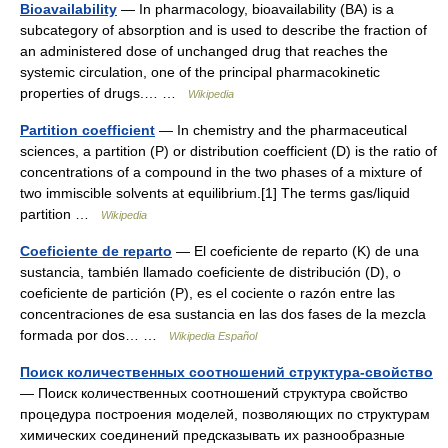
Bioavailability
— In pharmacology, bioavailability (BA) is a
subcategory of absorption and is used to describe the fraction of
an administered dose of unchanged drug that reaches the
systemic circulation, one of the principal pharmacokinetic
properties of drugs.… …
Wikipedia
Partition coefficient
— In chemistry and the pharmaceutical
sciences, a partition (P) or distribution coefficient (D) is the ratio of
concentrations of a compound in the two phases of a mixture of
two immiscible solvents at equilibrium.[1] The terms gas/liquid
partition …
Wikipedia
Coeficiente de reparto
— El coeficiente de reparto (K) de una
sustancia, también llamado coeficiente de distribución (D), o
coeficiente de partición (P), es el cociente o razón entre las
concentraciones de esa sustancia en las dos fases de la mezcla
formada por dos… …
Wikipedia Español
Поиск количественных соотношений структура-свойство
— Поиск количественных соотношений структура свойство
процедура построения моделей, позволяющих по структурам
химических соединений предсказывать их разнообразные