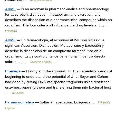
ADME
— is an acronym in pharmacokinetics and pharmacology
for absorption, distribution, metabolism, and excretion, and
describes the disposition of a pharmaceutical compound within an
organism. The four criteria all influence the drug levels and… …
Wikipedia
ADME
— En farmacología, el acrónimo ADME son siglas que
significan Absorción, Distribución, Metabolismo y Excreción y
describe la disposición de un compuesto farmacéutico en el
organismo. Estos cuatro criterios tienen una influencia directa
sobre el… …
Wikipedia Español
Promega
— History and Background =In 1978 scientists were just
beginning to understand the potential of what Boyer and Cohen
had done by cutting DNA into specific fragments using restriction
enzymes, rejoining them and transferring them into bacterial host
…
Wikipedia
Farmacocinética
— Saltar a navegación, búsqueda …
Wikipedia
Español