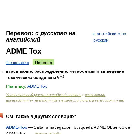
Перевод:
с русского на
с английского на
английский
русский
ADME Tox
Толкование
Перевод
всасывание, распределение, метаболизм и выведение
1
токсических соединений
Pharmacy:
ADME Tox
Универсальный русско-английский словарь
всасывание,
>
распределение, метаболизм и выведение токсических соединений
См. также в других словарях:
ADME-Tox
— Saltar a navegación, búsqueda ADME Obtenido de
ADME Tox …
Wikipedia Español