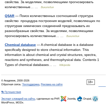
свойства. За моделями, позволяющими прогнозировать
количественные… …
Википедия
QSAR
— Поиск количественных соотношений структура
свойство процедура построения моделей, позволяющих по
структурам химических соединений предсказывать их
разнообразные свойства. За моделями, позволяющими
прогнозировать количественные… …
Википедия
Chemical database
— A chemical database is a database
specifically designed to store chemical information. This
information is about chemical and crystal structures, spectra,
reactions and syntheses, and thermophysical data. Contents 1
Types of chemical databases… …
Wikipedia
© Академик, 2000-2026
18+
Обратная связь:
Техподдержка
,
Реклама на сайте
👣 Путешествия
Экспорт словарей на сайты
, сделанные на PHP,
Joomla,
Drupal,
WordPress, MODx.