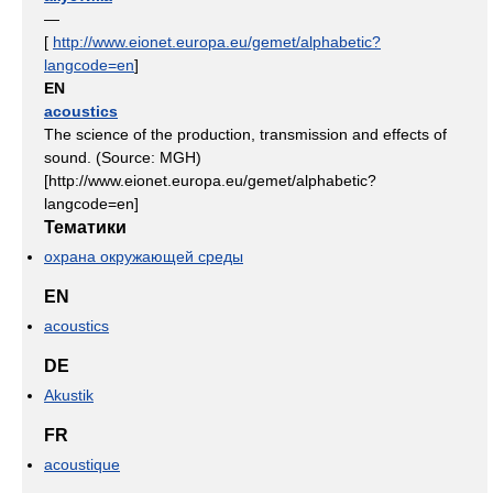
—
[
http://www.eionet.europa.eu/gemet/alphabetic?
langcode=en
]
EN
acoustics
The science of the production, transmission and effects of
sound. (Source: MGH)
[http://www.eionet.europa.eu/gemet/alphabetic?
langcode=en]
Тематики
охрана окружающей среды
EN
acoustics
DE
Akustik
FR
acoustique