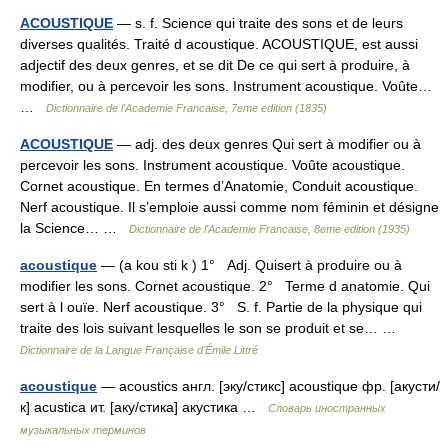
ACOUSTIQUE
— s. f. Science qui traite des sons et de leurs
diverses qualités. Traité d acoustique. ACOUSTIQUE, est aussi
adjectif des deux genres, et se dit De ce qui sert à produire, à
modifier, ou à percevoir les sons. Instrument acoustique. Voûte…
…
Dictionnaire de l'Academie Francaise, 7eme edition (1835)
ACOUSTIQUE
— adj. des deux genres Qui sert à modifier ou à
percevoir les sons. Instrument acoustique. Voûte acoustique.
Cornet acoustique. En termes d’Anatomie, Conduit acoustique.
Nerf acoustique. Il s’emploie aussi comme nom féminin et désigne
la Science… …
Dictionnaire de l'Academie Francaise, 8eme edition (1935)
acoustique
— (a kou sti k ) 1° Adj. Quisert à produire ou à
modifier les sons. Cornet acoustique. 2° Terme d anatomie. Qui
sert à l ouïe. Nerf acoustique. 3° S. f. Partie de la physique qui
traite des lois suivant lesquelles le son se produit et se… …
Dictionnaire de la Langue Française d'Émile Littré
acoustique
— acoustics англ. [эку/стикс] acoustique фр. [акусти/
к] acustica ит. [аку/стика] акустика …
Словарь иностранных
музыкальных терминов