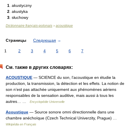
1
. akustyczny
2
. akustyka
3
. słuchowy
Dictionnaire français-polonais
acoustique
>
Страницы
Следующая
→
1
2
3
4
5
6
7
См. также в других словарях:
ACOUSTIQUE
— SCIENCE du son, l’acoustique en étudie la
production, la transmission, la détection et les effets. La notion de
son n’est pas attachée uniquement aux phénomènes aériens
responsables de la sensation auditive, mais aussi à tous les
autres… …
Encyclopédie Universelle
Acoustique
— Source sonore omni directionnelle dans une
chambre anéchoïque (Czech Technical Univerzity, Prague) …
Wikipédia en Français