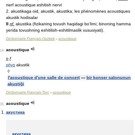
nerf acoustique eshitish nervi
2. akustikaga oid, akustik, akustika; les phénomènes acoustiques
akustik hodisalar
II
nf.
akustika (fizikaning tovush haqidagi bo‘limi; binoning hamma
yerida tovushning eshitilish-eshitilmaslik xususiyati).
Dictionnaire Français-Ouzbek
acoustique
>
acoustique
14
n
f
phys
akustik
◊
l'acoustique d'une salle de concert
—
bir konser salonunun
akustiği
Dictionnaire Français-Turc
acoustique
>
acoustique
15
акустика
акустика