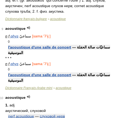
adj. et f. (gr. akoustikos "qui concerne l'ouïe") 1. adj. слухов;
акустичен; nerf acoustique слухов нерв; cornet acoustique
слухова тръба; 2. f. физ. акустика.
Dictionnaire français-bulgare
acoustique
>
acoustique
9
n
f
phys
سماعيّ
[samaː'ʔʼijː]
◊
l'acoustique d'une salle de concert
— سماعيّات صالة الحفلة
الموسيقية
* * *
n
f
phys
سماعيّ
[samaː'ʔʼijː]
◊
l'acoustique d'une salle de concert
— سماعيّات صالة الحفلة
الموسيقية
Dictionnaire Français-Arabe mini
acoustique
>
acoustique
10
1.
adj
акустический, слуховой
nerf acoustique
—
слуховой нерв