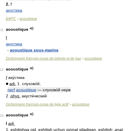
2.
f
акустика
БФРС
acoustique
>
acoustique
11
f
акустика
-
acoustique sous-marine
Dictionnaire français-russe de pétrole et de gaz
acoustique
>
acoustique
12
f
аку́стика
■
adj.
1. слухово́й;
nerf
acoustique
— слухово́й нерв
2.
phys.
акусти́ческий
Dictionnaire français-russe de type actif
acoustique
>
acoustique
13
I
adj.
1. eshitishga oid, eshitish uchun xizmat qiladigan, eshitish;
anat.