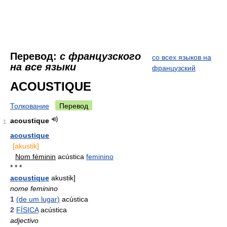
Перевод:
с французского
со всех языков на
на все языки
французский
ACOUSTIQUE
Толкование
Перевод
acoustique
1
acoustique
[akustik]
Nom féminin
acústica
feminino
* * *
acoustique
akustik]
nome feminino
1
(de um lugar)
acústica
2
FÍSICA
acústica
adjectivo