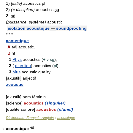
1)
[salle]
acoustics
pl
2)
(= discipline)
acoustics
sg
2.
adj
(puissance, système)
acoustic
isolation acoustique
—
soundproofing
* * *
acoustique
A
adj
acoustic.
B
nf
1
Phys
acoustics (
+ v sg
);
2
(
d'un lieu
) acoustics (
pl
);
3
Mus
acoustic quality.
[akustik] adjectif
acoustic
————————
[akustik] nom féminin
[science]
acoustics
(singulier)
[qualité sonore]
acoustics
(pluriel)
Dictionnaire Français-Anglais
acoustique
>
acoustique
3