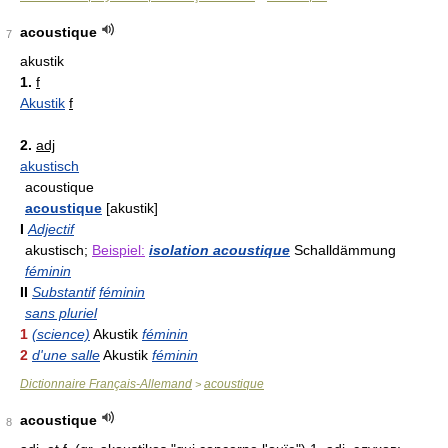
acoustique
7
akustik
1.
f
Akustik
f
2.
adj
akustisch
acoustique
acoustique
[akustik]
I
Adjectif
akustisch;
Beispiel:
isolation acoustique
Schalldämmung
féminin
II
Substantif
féminin
sans pluriel
1
(science)
Akustik
féminin
2
d'une salle
Akustik
féminin
Dictionnaire Français-Allemand
acoustique
>
acoustique
8