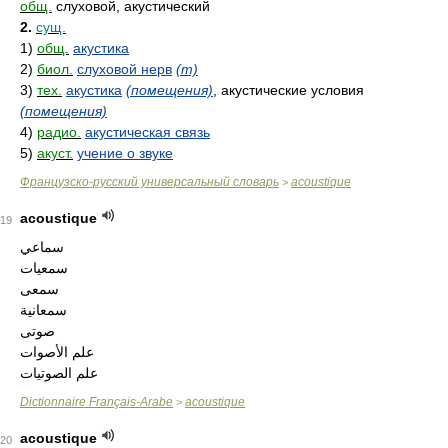
общ.
слуховой, акустический
2.
сущ.
1)
общ.
акустика
2)
биол.
слуховой нерв
(m)
3)
тех.
акустика
(помещения)
, акустические условия
(помещения)
4)
радио.
акустическая связь
5)
акуст.
учение о звуке
Французско-русский универсальный словарь
acoustique
>
acoustique
19
سماعي
سمعيات
سمعى
سمعانية
صوتى
علم الأصوات
علم الصوتيات
Dictionnaire Français-Arabe
acoustique
>
acoustique
20