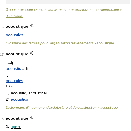
Франко-русский словарь нормативно-технической терминологии
>
acoustique
acoustique
16
acoustics
Glossaire des termes pour l'organisation d'événements
acoustique
>
acoustique
17
adj
acoustic
adj
f
acoustics
* * *
1)
acoustic, acoustical
2)
acoustics
Dictionnaire d'ingénierie, d'architecture et de construction
acoustique
>
acoustique
18
1.
прил.