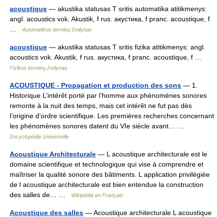
acoustique
— akustika statusas T sritis automatika atitikmenys:
angl. acoustics vok. Akustik, f rus. акустика, f pranc. acoustique, f
…
Automatikos terminų žodynas
acoustique
— akustika statusas T sritis fizika atitikmenys: angl.
acoustics vok. Akustik, f rus. акустика, f pranc. acoustique, f …
Fizikos terminų žodynas
ACOUSTIQUE - Propagation et production des sons
— 1.
Historique L’intérêt porté par l’homme aux phénomènes sonores
remonte à la nuit des temps, mais cet intérêt ne fut pas dès
l’origine d’ordre scientifique. Les premières recherches concernant
les phénomènes sonores datent du VIe siècle avant… …
Encyclopédie Universelle
Acoustique Architecturale
— L acoustique architecturale est le
domaine scientifique et technologique qui vise à comprendre et
maîtriser la qualité sonore des bâtiments. L application privilégiée
de l acoustique architecturale est bien entendue la construction
des salles de… …
Wikipédia en Français
Acoustique des salles
— Acoustique architecturale L acoustique