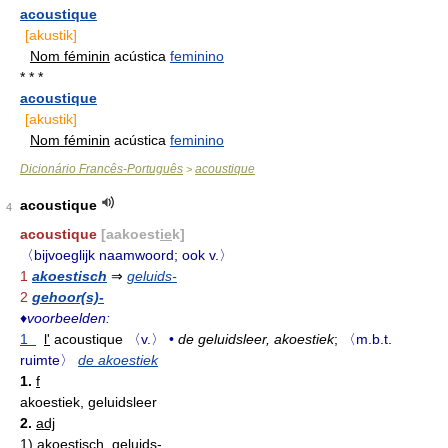
acoustique
[akustik]
Nom féminin
acústica
feminino
* * *
acoustique
[akustik]
Nom féminin
acústica
feminino
Dicionário Francês-Português
acoustique
>
acoustique
4
acoustique
[aakoest
ie
k]
〈bijvoeglijk naamwoord; ook v.〉
1
akoestisch
⇒
geluids-
2
gehoor(s)-
♦
voorbeelden:
1
l'
acoustique
〈v.〉
•
de geluidsleer, akoestiek
;
〈m.b.t.
ruimte〉
de akoestiek
1.
f
akoestiek, geluidsleer
2.
adj
1)
akoestisch, geluids-