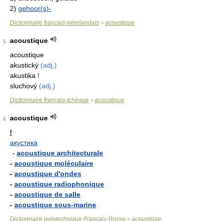
2)
gehoor(s)-
Dictionnaire français-néerlandais
acoustique
>
acoustique
5
acoustique
akustický
(adj.)
akustika
f
sluchový
(adj.)
Dictionnaire français-tchèque
acoustique
>
acoustique
6
f
акустика
-
acoustique architecturale
-
acoustique moléculaire
-
acoustique d'ondes
-
acoustique radiophonique
-
acoustique de salle
-
acoustique sous-marine
Dictionnaire polytechnique Français-Russe
acoustique
>