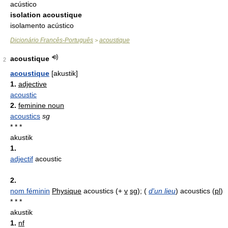
acústico
isolation acoustique
isolamento acústico
Dicionário Francês-Português
acoustique
>
acoustique
2
acoustique
[akustik]
1.
adjective
acoustic
2.
feminine noun
acoustics
sg
* * *
akustik
1.
adjectif
acoustic
2.
nom féminin
Physique
acoustics (+
v
sg
); (
d'un lieu
) acoustics (
pl
)
* * *
akustik
1.
nf