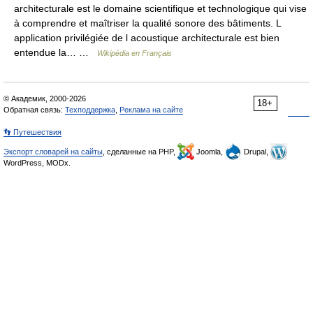
architecturale est le domaine scientifique et technologique qui vise
à comprendre et maîtriser la qualité sonore des bâtiments. L
application privilégiée de l acoustique architecturale est bien
entendue la… …
Wikipédia en Français
© Академик, 2000-2026
18+
Обратная связь:
Техподдержка
,
Реклама на сайте
👣 Путешествия
Экспорт словарей на сайты
, сделанные на PHP,
Joomla,
Drupal,
WordPress, MODx.