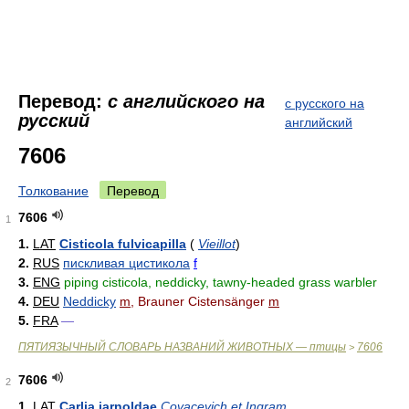
Перевод:
с английского на
с русского на
русский
английский
7606
Толкование
Перевод
7606
1
1.
LAT
Cisticola fulvicapilla
(
Vieillot
)
2.
RUS
пискливая цистикола
f
3.
ENG
piping cisticola, neddicky, tawny-headed grass warbler
4.
DEU
Neddicky
m
, Brauner Cistensänger
m
5.
FRA
—
ПЯТИЯЗЫЧНЫЙ СЛОВАРЬ НАЗВАНИЙ ЖИВОТНЫХ — птицы
7606
>
7606
2
1.
LAT
Carlia jarnoldae
Covacevich et Ingram