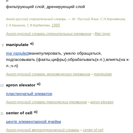
n
фильтрующий слой; дренирующий слой
Англо-русский строительный словарь. — М.: Русский Язык
.
С.Н.Корчемкина,
1995
С.К.Кашкина, С.В.Курбатова
.
.
Англо-русский словарь строительных терминов
filter layer
>
manipulate
9
məˈnɪpjuleɪt
манипулировать, умело обращаться,
подтасовывать (факты,цифры),обрабатывать(к-л.),влиять(на к-
л.,ч-л)
Англо-русский словарь экономических терминов
manipulate
>
apron elevator
10
пластинчатый элеватор
Англо-русский словарь технических терминов
apron elevator
>
center of cell
11
центр элементарной ячейки
Англо-русский металлургический словарь
center of cell
>