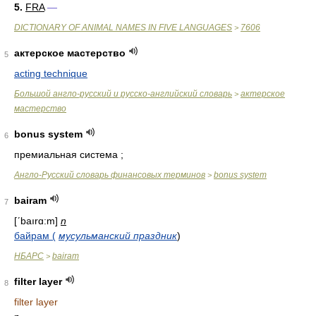
5.
FRA
—
DICTIONARY OF ANIMAL NAMES IN FIVE LANGUAGES
7606
>
актерское мастерство
5
acting technique
Большой англо-русский и русско-английский словарь
актерское
>
мастерство
bonus system
6
премиальная система ;
Англо-Русский словарь финансовых терминов
bonus system
>
bairam
7
[ʹbaırɑ:m]
n
байрам (
мусульманский праздник
)
НБАРС
bairam
>
filter layer
8
filter layer