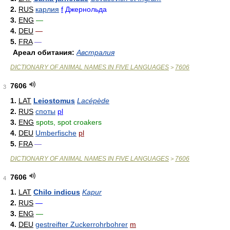
2.
RUS
карлия
f
Джернольда
3.
ENG
—
4.
DEU
—
5.
FRA
—
Ареал обитания:
Австралия
DICTIONARY OF ANIMAL NAMES IN FIVE LANGUAGES
7606
>
7606
3
1.
LAT
Leiostomus
Lacépède
2.
RUS
споты
pl
3.
ENG
spots, spot croakers
4.
DEU
Umberfische
pl
5.
FRA
—
DICTIONARY OF ANIMAL NAMES IN FIVE LANGUAGES
7606
>
7606
4
1.
LAT
Chilo indicus
Kapur
2.
RUS
—
3.
ENG
—
4.
DEU
gestreifter Zuckerrohrbohrer
m