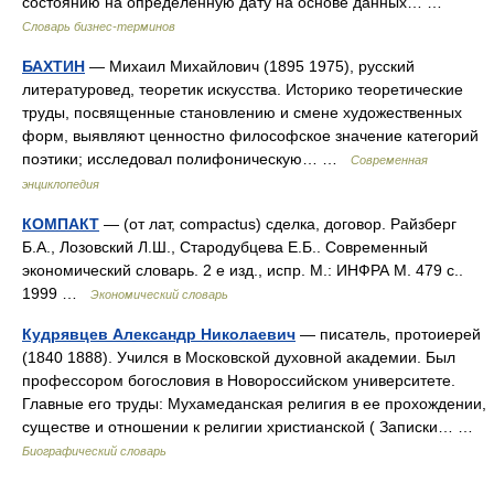
состоянию на определенную дату на основе данных… …
Словарь бизнес-терминов
БАХТИН
— Михаил Михайлович (1895 1975), русский
литературовед, теоретик искусства. Историко теоретические
труды, посвященные становлению и смене художественных
форм, выявляют ценностно философское значение категорий
поэтики; исследовал полифоническую… …
Современная
энциклопедия
КОМПАКТ
— (от лат, compactus) сделка, договор. Райзберг
Б.А., Лозовский Л.Ш., Стародубцева Е.Б.. Современный
экономический словарь. 2 е изд., испр. М.: ИНФРА М. 479 с..
1999 …
Экономический словарь
Кудрявцев Александр Николаевич
— писатель, протоиерей
(1840 1888). Учился в Московской духовной академии. Был
профессором богословия в Новороссийском университете.
Главные его труды: Мухамеданская религия в ее прохождении,
существе и отношении к религии христианской ( Записки… …
Биографический словарь