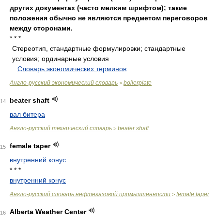
других документах (часто мелким шрифтом); такие
положения обычно не являются предметом переговоров
между сторонами.
* * *
Стереотип, стандартные формулировки; стандартные
условия; ординарные условия
.
.
Словарь экономических терминов
.
Англо-русский экономический словарь
boilerplate
>
beater shaft
14
вал битера
Англо-русский технический словарь
beater shaft
>
female taper
15
внутренний конус
* * *
внутренний конус
Англо-русский словарь нефтегазовой промышленности
female taper
>
Alberta Weather Center
16