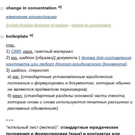
change in concentration
12
изменение концентрации
English-Russian dictionary of geology
change in concentration
>
boilerplate
13
сущ.
1)
СМИ
,
разг.
газетный материал
2)
юр.
шаблон [образец\] документа
(
форма для составления
контракта или любого другого юридического документа
)
3)
шаблон, стереотип
а)
юр.
(
стандартные установленные юридические
положения и формулировки в документах, которые обычно
не являются предметом переговоров
)
б)
рекл.
(
стандартные разделы основной части текста,
которые снова и снова используются печатных рассылках и
рекламных объявлениях
)
* * *
"котельный лист (железо)":
стандартные юридические
положения и формулировки (язык) в контрактах или