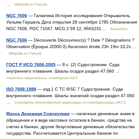
…
Wikipédia en Français
NGC 7606
— Галактика История исследования Открыватель
Уильям Гершель Дата открытия 28 сентября 1785 Обозначения
NGC 7606, PGC 71047, MCG 2 59 12, IRAS231 …
Википедия
NGC 7606
— Découverte Découvreur(s) ? Date ? Désignations ?
Observation (Époque J2000.0) Ascension droite 23h 19m 10,2s …
Wikipédia en Français
ГОСТ Р ИСО 7606-2005
— 8 с. (2) Судостроение. Суда
внутреннего плавания. Шкалы осадок раздел 47.060 …
Указатель национальных стандартов 2013
ISO 7606:1988
— изд.1 C TC 8/SC 7 Судостроение. Суда
внутреннего плавания. Шкалы значений осадки раздел 47.060
…
Стандарты Международной организации по стандартизации (ИСО)
Масса Денежная Совокупная
— наличные денежные знаки в
обращении и в виде кассовых остатков в банках, средства на
счетах в банках, другие безусловные денежные обязательства
государства. Рассчитывается Центральным банком по