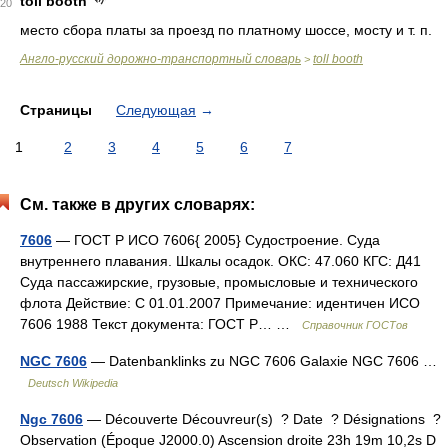
toll booth
20
место сбора платы за проезд по платному шоссе, мосту и т. п.
Англо-русский дорожно-транспортный словарь
toll booth
>
Страницы
Следующая
→
1
2
3
4
5
6
7
См. также в других словарях:
7606
— ГОСТ Р ИСО 7606{ 2005} Судостроение. Суда
внутреннего плавания. Шкалы осадок. ОКС: 47.060 КГС: Д41
Суда пассажирские, грузовые, промысловые и технического
флота Действие: С 01.01.2007 Примечание: идентичен ИСО
7606 1988 Текст документа: ГОСТ Р… …
Справочник ГОСТов
NGC 7606
— Datenbanklinks zu NGC 7606 Galaxie NGC 7606 …
Deutsch Wikipedia
Ngc 7606
— Découverte Découvreur(s) ? Date ? Désignations ?
Observation (Époque J2000.0) Ascension droite 23h 19m 10,2s D