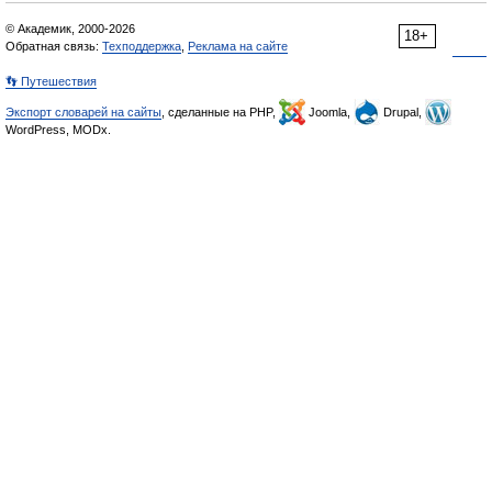
© Академик, 2000-2026
18+
Обратная связь:
Техподдержка
,
Реклама на сайте
👣 Путешествия
Экспорт словарей на сайты
, сделанные на PHP,
Joomla,
Drupal,
WordPress, MODx.