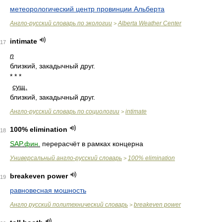
метеорологический центр провинции Альберта
Англо-русский словарь по экологии
Alberta Weather Center
>
intimate
17
n
близкий, закадычный друг.
* * *
сущ.
близкий, закадычный друг.
Англо-русский словарь по социологии
intimate
>
100% elimination
18
SAP.фин.
перерасчёт в рамках концерна
Универсальный англо-русский словарь
100% elimination
>
breakeven power
19
равновесная мошность
Англо русский политехнический словарь
breakeven power
>