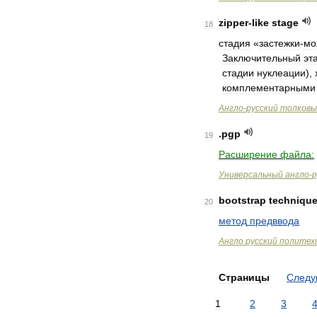
zipper
-
like
stage
18
стадия
«
застежки
-
мо
Заключительный
эт
стадии
нуклеации
),
комплементарными
Англо
-
русский
толковы
.
pgp
19
Расширение
файла:
Универсальный
англо
-
р
bootstrap
techniqu
20
метод
предввода
Англо
русский
политех
Страницы
След
1
2
3