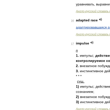
уравнивать
,
выравни
Англо
-
русский
словарь
adapted
race
16
адаптировавшаяся
р
Англо
-
русский
словарь
impulse
17
n
1
.
импульс
;
действи
контролируемое
с
2
.
внезапное
побужд
3
.
инстинктивное
дей
* * *
сущ
.
1
)
импульс
;
действи
сознанием
;
2
)
внезапное
побужд
3
)
инстинктивное
де
Англо
-
русский
словарь