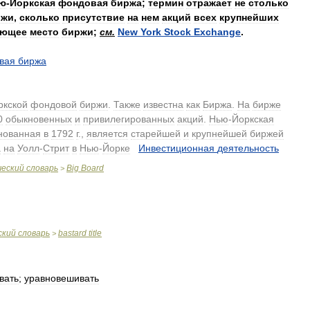
ю
-
Йоркская
фондовая
биржа
;
термин
отражает
не
столько
ржи
,
сколько
присутствие
на
нем
акций
всех
крупнейших
ующее
место
биржи
;
см
.
New
York
Stock
Exchange
.
вая
биржа
ркской
фондовой
биржи
.
Также
известна
как
Биржа
.
На
бирже
0
обыкновенных
и
привилегированных
акций
.
Нью
-
Йоркская
нованная
в
1792
г
.,
является
старейшей
и
крупнейшей
биржей
а
на
Уолл
-
Стрит
в
Нью
-
Йорке
.
Инвестиционная
деятельность
.
ческий
словарь
Big
Board
>
ский
словарь
bastard
title
>
вать
;
уравновешивать