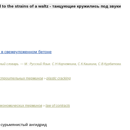
l
to
the
strains
of
a
waltz
-
танцующие
кружились
под
звуки
в
свежеуложенном
бетоне
ный
словарь
. —
М
.
:
Русский
Язык
.
С
.
Н
.
Корчемкина
,
С
.
К
.
Кашкина
,
С
.
В
.
Курбатова
.
строительных
терминов
plastic
cracking
>
экономических
терминов
law
of
contracts
>
,
сурьмянистый
ангидрид