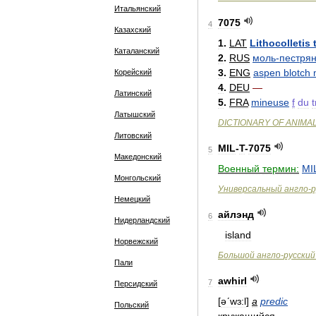
Итальянский
7075
4
Казахский
1
.
LAT
Lithocolletis
Каталанский
2
.
RUS
моль
-
пестря
3
.
ENG
aspen
blotch
Корейский
4
.
DEU
—
Латинский
5
.
FRA
mineuse
f
du
Латышский
DICTIONARY
OF
ANIMA
Литовский
MIL
-
T
-
7075
5
Македонский
Военный
термин:
MIL
Монгольский
Универсальный
англо
-
р
Немецкий
айлэнд
6
Нидерландский
island
Норвежский
Большой
англо
-
русский
Пали
awhirl
7
Персидский
[
əʹwɜ:l
]
a
predic
Польский