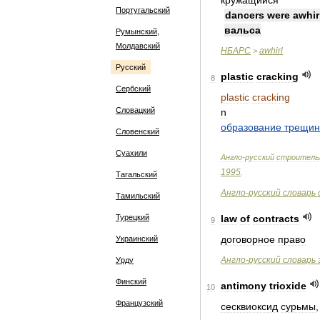
кружащийся
Португальский
dancers
were
awhir
вальса
Румынский,
Молдавский
НБАРС
awhirl
>
Русский
plastic
cracking
8
Сербский
plastic
cracking
Словацкий
n
образование
трещин
Словенский
Суахили
Англо
-
русский
строитель
1995
.
Тагальский
Англо
-
русский
словарь
Тамильский
Турецкий
law
of
contracts
9
договорное
право
Украинский
Англо
-
русский
словарь
Урду
Финский
antimony
trioxide
10
Французский
сесквиоксид
сурьмы