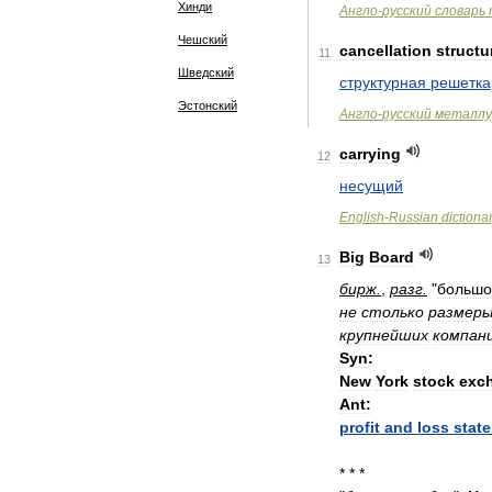
Хинди
Англо
-
русский
словарь
Чешский
cancellation
structu
11
Шведский
структурная
решетка
Эстонский
Англо
-
русский
металлу
carrying
12
несущий
English
-
Russian
dictiona
Big
Board
13
бирж
.
,
разг
.
"
большо
не
столько
размер
крупнейших
компан
Syn:
New
York
stock
exc
Ant:
profit
and
loss
stat
* * *