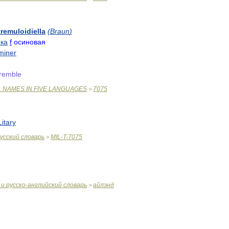
tremuloidiella
(
Braun
)
нка
f
осиновая
miner
tremble
L
NAMES
IN
FIVE
LANGUAGES
7075
>
itary
усский
словарь
MIL
-
T
-
7075
>
и
русско
-
английский
словарь
айлэнд
>