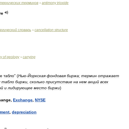
технических
терминов
antimony
trioxide
>
re
ргический
словарь
cancellation
structure
>
ry
of
geology
carrying
>
е
табло
"
(
Нью
-
Йоркская
фондовая
биржа
;
термин
отражает
ы
табло
биржи
,
сколько
присутствие
на
нем
акций
всех
ий
и
лидирующее
место
биржи
)
hange
,
Exchange
,
NYSE
ement
,
depreciation