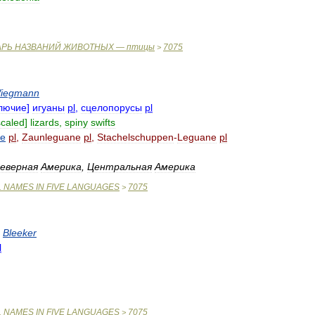
АРЬ
НАЗВАНИЙ
ЖИВОТНЫХ
—
птицы
7075
>
iegmann
лючие
]
игуаны
pl
,
сцелопорусы
pl
scaled
]
lizards
,
spiny
swifts
ne
pl
,
Zaunleguane
pl
,
Stachelschuppen
-
Leguane
pl
еверная
Америка
,
Центральная
Америка
L
NAMES
IN
FIVE
LANGUAGES
7075
>
Bleeker
l
L
NAMES
IN
FIVE
LANGUAGES
7075
>