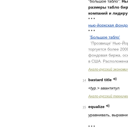
"
большое
табло
"
:
Нь
размеры
табло
би
компаний
и
лидир
* * *
нью
-
йоркская
фондо
* * *
'
Большое
табло
'
.
'
Прозвище
'
Нью
-
Йо
торгуется
более
200
фондовая
биржа
,
ос
в
США
.
Расположен
Англо
-
русский
экономи
bastard
title
14
<
typ
.>
авантитул
Англо
-
русский
техниче
equalize
15
уравнивать
,
выравни
* * *