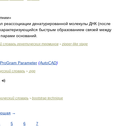
лнии
»
ап
реассоциации
денатурированной
молекулы
ДНК
(
после
характеризующийся
быстрым
образованием
связей
между
парами
оснований
.
й
словарь
генетических
терминов
zipper
-
like
stage
>
ProGram
Parameter
(
AutoCAD
)
усский
словарь
.
pgp
>
e
нический
словарь
bootstrap
technique
>
ующая
→
4
5
6
7