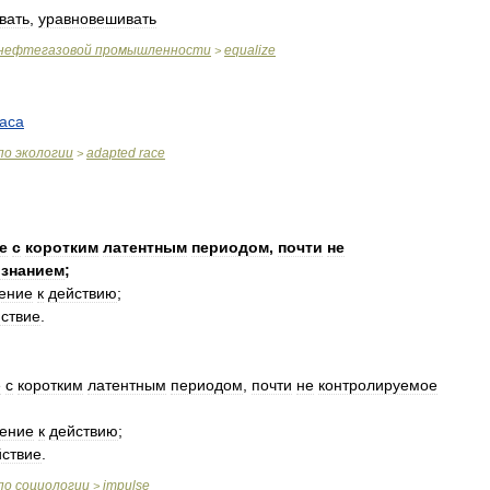
вать
,
уравновешивать
нефтегазовой
промышленности
equalize
>
аса
по
экологии
adapted
race
>
е
с
коротким
латентным
периодом
,
почти
не
ознанием
;
ение
к
действию
;
ствие
.
е
с
коротким
латентным
периодом
,
почти
не
контролируемое
ение
к
действию
;
йствие
.
по
социологии
impulse
>