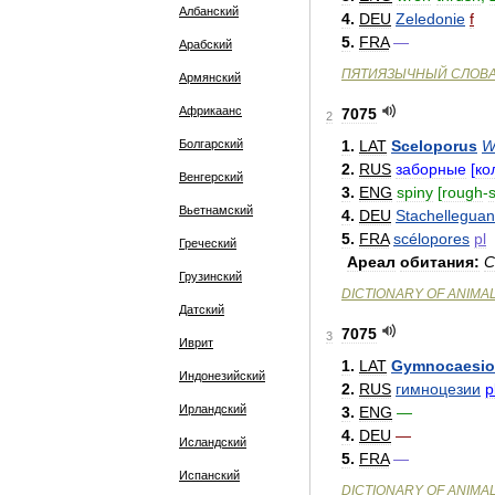
Албанский
4
.
DEU
Zeledonie
f
5
.
FRA
—
Арабский
ПЯТИЯЗЫЧНЫЙ
СЛОВ
Армянский
Африкаанс
7075
2
Болгарский
1
.
LAT
Sceloporus
W
2
.
RUS
заборные
[
ко
Венгерский
3
.
ENG
spiny
[
rough
-
Вьетнамский
4
.
DEU
Stachellegua
5
.
FRA
scélopores
pl
Греческий
Ареал
обитания:
С
Грузинский
DICTIONARY
OF
ANIMA
Датский
7075
3
Иврит
1
.
LAT
Gymnocaesio
Индонезийский
2
.
RUS
гимноцезии
p
Ирландский
3
.
ENG
—
4
.
DEU
—
Исландский
5
.
FRA
—
Испанский
DICTIONARY
OF
ANIMA