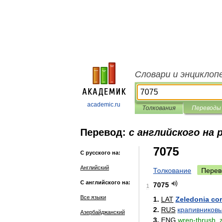
Словари и энциклоп
academic.ru
Толкования
Переводы
Перевод:
с английского на 
7075
С русского на:
Английский
Толкование
Перев
С английского на:
7075
1
Все языки
1
.
LAT
Zeledonia
co
2
.
RUS
крапивников
Азербайджанский
3
.
ENG
wren
-
thrush
,