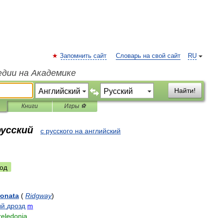
Запомнить сайт
Словарь на свой сайт
RU
едии на Академике
Найти!
Книги
Игры ⚽
русский
с русского на английский
од
ronata
(
Ridgway
)
ый
дрозд
m
zeledonia