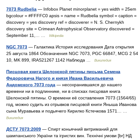
7073 Rudbelia
— Infobox Planet minorplanet = yes width = 25em
bgcolour = #FFFFC0 apsis = name = Rudbelia symbol = caption =
discovery = yes discovery ref = discoverer = N. S. Chernykh
discovery site = Crimean Astrophysical Observatory discovered =
September 11,… …
Wikipedia
NGC 7073
— Галактика История исследования Дата открытия
25 августа 1864 Обозначения NGC 7073, PGC 66847, MCG 2 54
10, MK 899, IRAS21267 1142 Наблюда …
Википедия
Писцовая книга Шелонской пятины письма Семена
Федоровича Нагого и князя Ивана Васильевича
Андомского 7073 года
— несохранившаяся до нашего
времени ни в подлиннике, ни в списках писцовая книга
Шелонской пятины. О времени её составления 7073 (1564/65)
год, можно судить из отрывков писцовой книги Яныша Иванова
сына Муравьева и подьячего Кирилко Кстечкова 1571… …
Википедия
ДСТУ 7073:2009
— Спирт коньячний витриманий для
шампанського України та ігристих вин. Технічні умови [br] НД