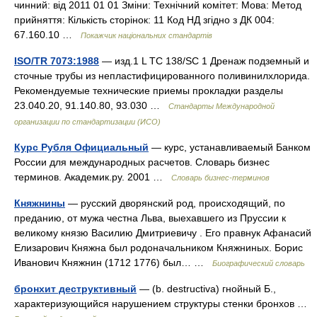
чинний: від 2011 01 01 Зміни: Технічний комітет: Мова: Метод
прийняття: Кількість сторінок: 11 Код НД згідно з ДК 004:
67.160.10 …
Покажчик національних стандартів
ISO/TR 7073:1988
— изд.1 L TC 138/SC 1 Дренаж подземный и
сточные трубы из непластифицированного поливинилхлорида.
Рекомендуемые технические приемы прокладки разделы
23.040.20, 91.140.80, 93.030 …
Стандарты Международной
организации по стандартизации (ИСО)
Курс Рубля Официальный
— курс, устанавливаемый Банком
России для международных расчетов. Словарь бизнес
терминов. Академик.ру. 2001 …
Словарь бизнес-терминов
Княжнины
— русский дворянский род, происходящий, по
преданию, от мужа честна Льва, выехавшего из Пруссии к
великому князю Василию Дмитриевичу . Его правнук Афанасий
Елизарович Княжна был родоначальником Княжниных. Борис
Иванович Княжнин (1712 1776) был… …
Биографический словарь
бронхит деструктивный
— (b. destructiva) гнойный Б.,
характеризующийся нарушением структуры стенки бронхов …