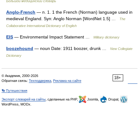
Большой медицинский словарь
Anglo-French
— n. 1. 1 the French (Norman) language used in
medieval England. Syn: Anglo Norman [WordNet 1.5] …
The
Collaborative International Dictionary of English
EIS
— Environmental Impact Statement …
Military dictionary
boozehound
— noun Date: 1911 boozer, drunk …
New Collegiate
Dictionary
© Академик, 2000-2026
18+
Обратная связь:
Техподдержка
,
Реклама на сайте
👣 Путешествия
Экспорт словарей на сайты
, сделанные на PHP,
Joomla,
Drupal,
WordPress, MODx.