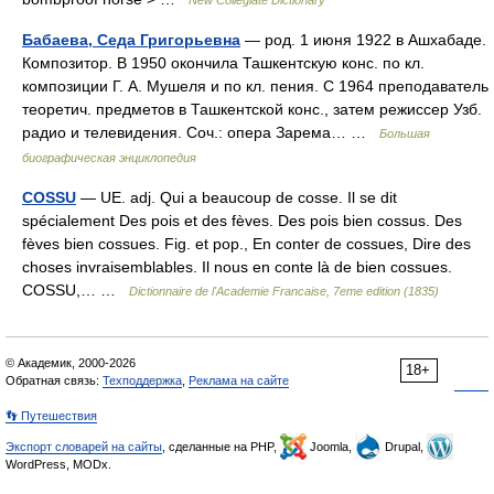
New Collegiate Dictionary
Бабаева, Седа Григорьевна
— род. 1 июня 1922 в Ашхабаде.
Композитор. В 1950 окончила Ташкентскую конс. по кл.
композиции Г. А. Мушеля и по кл. пения. С 1964 преподаватель
теоретич. предметов в Ташкентской конс., затем режиссер Узб.
радио и телевидения. Соч.: опера Зарема… …
Большая
биографическая энциклопедия
COSSU
— UE. adj. Qui a beaucoup de cosse. Il se dit
spécialement Des pois et des fèves. Des pois bien cossus. Des
fèves bien cossues. Fig. et pop., En conter de cossues, Dire des
choses invraisemblables. Il nous en conte là de bien cossues.
COSSU,… …
Dictionnaire de l'Academie Francaise, 7eme edition (1835)
© Академик, 2000-2026
18+
Обратная связь:
Техподдержка
,
Реклама на сайте
👣 Путешествия
Экспорт словарей на сайты
, сделанные на PHP,
Joomla,
Drupal,
WordPress, MODx.