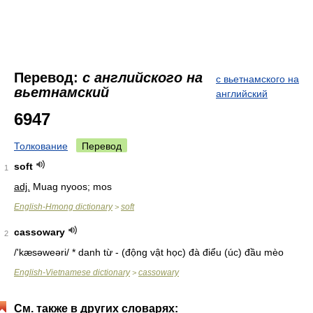
Перевод:
с английского на
с вьетнамского на
вьетнамский
английский
6947
Толкование
Перевод
soft
1
adj.
Muag nyoos; mos
English-Hmong dictionary
soft
>
cassowary
2
/'kæsəweəri/ * danh từ - (động vật học) đà điểu (úc) đầu mèo
English-Vietnamese dictionary
cassowary
>
См. также в других словарях: