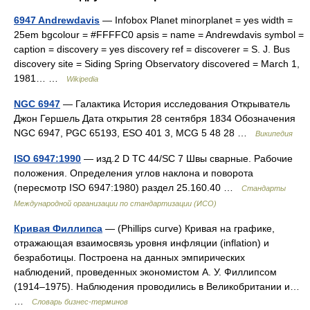
6947 Andrewdavis
— Infobox Planet minorplanet = yes width =
25em bgcolour = #FFFFC0 apsis = name = Andrewdavis symbol =
caption = discovery = yes discovery ref = discoverer = S. J. Bus
discovery site = Siding Spring Observatory discovered = March 1,
1981… …
Wikipedia
NGC 6947
— Галактика История исследования Открыватель
Джон Гершель Дата открытия 28 сентября 1834 Обозначения
NGC 6947, PGC 65193, ESO 401 3, MCG 5 48 28 …
Википедия
ISO 6947:1990
— изд.2 D TC 44/SC 7 Швы сварные. Рабочие
положения. Определения углов наклона и поворота
(пересмотр ISO 6947:1980) раздел 25.160.40 …
Стандарты
Международной организации по стандартизации (ИСО)
Кривая Филлипса
— (Phillips curve) Кривая на графике,
отражающая взаимосвязь уровня инфляции (inflation) и
безработицы. Построена на данных эмпирических
наблюдений, проведенных экономистом А. У. Филлипсом
(1914–1975). Наблюдения проводились в Великобритании и…
…
Словарь бизнес-терминов