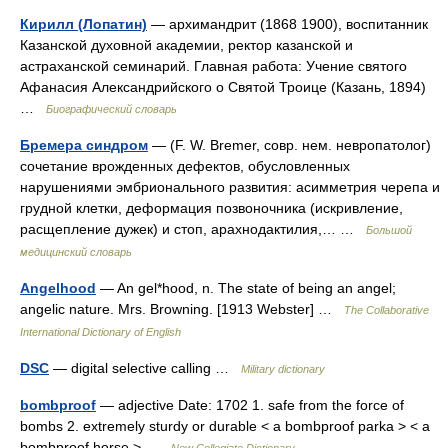
Кирилл (Лопатин)
— архимандрит (1868 1900), воспитанник
Казанской духовной академии, ректор казанской и
астраханской семинарий. Главная работа: Учение святого
Афанасия Александрийского о Святой Троице (Казань, 1894)
…
Биографический словарь
Бремера синдром
— (F. W. Bremer, совр. нем. невропатолог)
сочетание врожденных дефектов, обусловленных
нарушениями эмбрионального развития: асимметрия черепа и
грудной клетки, деформация позвоночника (искривление,
расщепление дужек) и стоп, арахнодактилия,… …
Большой
медицинский словарь
Angelhood
— An gel*hood, n. The state of being an angel;
angelic nature. Mrs. Browning. [1913 Webster] …
The Collaborative
International Dictionary of English
DSC
— digital selective calling …
Military dictionary
bombproof
— adjective Date: 1702 1. safe from the force of
bombs 2. extremely sturdy or durable < a bombproof parka > < a
bombproof horse > …