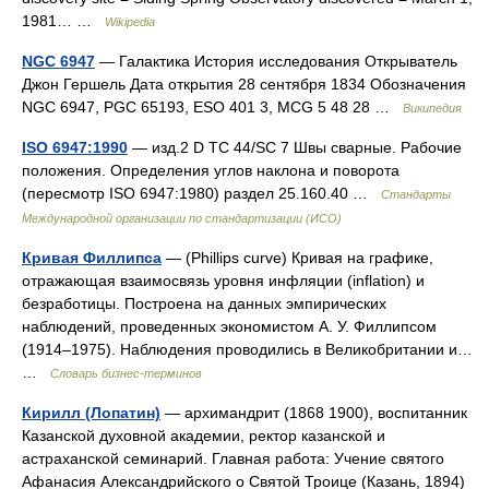
1981… …
Wikipedia
NGC 6947
— Галактика История исследования Открыватель
Джон Гершель Дата открытия 28 сентября 1834 Обозначения
NGC 6947, PGC 65193, ESO 401 3, MCG 5 48 28 …
Википедия
ISO 6947:1990
— изд.2 D TC 44/SC 7 Швы сварные. Рабочие
положения. Определения углов наклона и поворота
(пересмотр ISO 6947:1980) раздел 25.160.40 …
Стандарты
Международной организации по стандартизации (ИСО)
Кривая Филлипса
— (Phillips curve) Кривая на графике,
отражающая взаимосвязь уровня инфляции (inflation) и
безработицы. Построена на данных эмпирических
наблюдений, проведенных экономистом А. У. Филлипсом
(1914–1975). Наблюдения проводились в Великобритании и…
…
Словарь бизнес-терминов
Кирилл (Лопатин)
— архимандрит (1868 1900), воспитанник
Казанской духовной академии, ректор казанской и
астраханской семинарий. Главная работа: Учение святого
Афанасия Александрийского о Святой Троице (Казань, 1894)