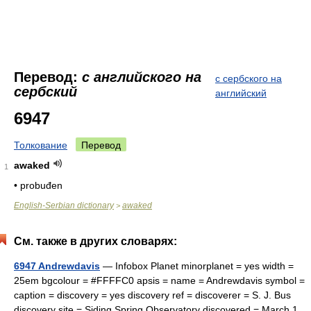
Перевод:
с английского на
с сербского на
сербский
английский
6947
Толкование
Перевод
awaked
1
• probuđen
English-Serbian dictionary
awaked
>
См. также в других словарях:
6947 Andrewdavis
— Infobox Planet minorplanet = yes width =
25em bgcolour = #FFFFC0 apsis = name = Andrewdavis symbol =
caption = discovery = yes discovery ref = discoverer = S. J. Bus
discovery site = Siding Spring Observatory discovered = March 1,