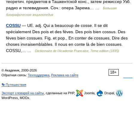
теоретич. предметов в Ташкентской конс., затем режиссер Узб.
радио и телевидения. Соч.: опера Зарема… …
Большая
биографическая энциклопедия
COSSU
— UE. adj. Qui a beaucoup de cosse. Il se dit
spécialement Des pois et des fèves. Des pois bien cossus. Des
fèves bien cossues. Fig. et pop., En conter de cossues, Dire des
choses invraisemblables. Il nous en conte là de bien cossues.
COSSU,… …
Dictionnaire de l'Academie Francaise, 7eme edition (1835)
© Академик, 2000-2026
18+
Обратная связь:
Техподдержка
,
Реклама на сайте
👣 Путешествия
Экспорт словарей на сайты
, сделанные на PHP,
Joomla,
Drupal,
WordPress, MODx.