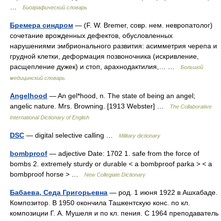
…
Биографический словарь
Бремера синдром
— (F. W. Bremer, совр. нем. невропатолог)
сочетание врожденных дефектов, обусловленных
нарушениями эмбрионального развития: асимметрия черепа и
грудной клетки, деформация позвоночника (искривление,
расщепление дужек) и стоп, арахнодактилия,… …
Большой
медицинский словарь
Angelhood
— An gel*hood, n. The state of being an angel;
angelic nature. Mrs. Browning. [1913 Webster] …
The Collaborative
International Dictionary of English
DSC
— digital selective calling …
Military dictionary
bombproof
— adjective Date: 1702 1. safe from the force of
bombs 2. extremely sturdy or durable < a bombproof parka > < a
bombproof horse > …
New Collegiate Dictionary
Бабаева, Седа Григорьевна
— род. 1 июня 1922 в Ашхабаде.
Композитор. В 1950 окончила Ташкентскую конс. по кл.
композиции Г. А. Мушеля и по кл. пения. С 1964 преподаватель