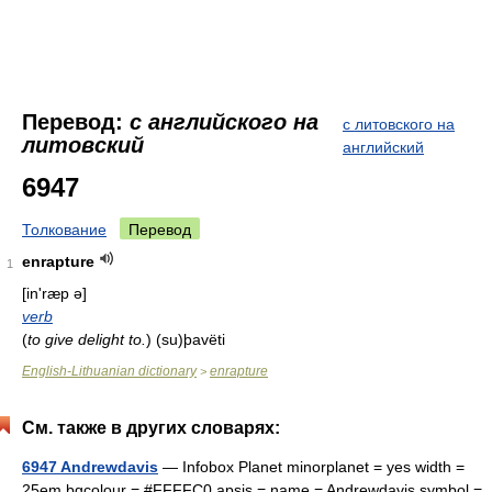
Перевод:
с английского на
с литовского на
литовский
английский
6947
Толкование
Перевод
enrapture
1
[in'ræp ə]
verb
(
to give delight to.
)
(su)þavëti
English-Lithuanian dictionary
enrapture
>
См. также в других словарях:
6947 Andrewdavis
— Infobox Planet minorplanet = yes width =
25em bgcolour = #FFFFC0 apsis = name = Andrewdavis symbol =