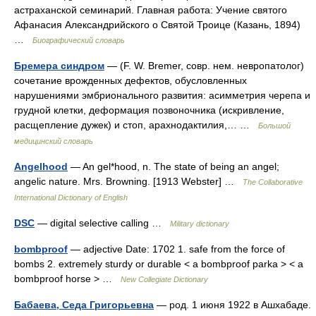
астраханской семинарий. Главная работа: Учение святого
Афанасия Александрийского о Святой Троице (Казань, 1894)
…
Биографический словарь
Бремера синдром
— (F. W. Bremer, совр. нем. невропатолог)
сочетание врожденных дефектов, обусловленных
нарушениями эмбрионального развития: асимметрия черепа и
грудной клетки, деформация позвоночника (искривление,
расщепление дужек) и стоп, арахнодактилия,… …
Большой
медицинский словарь
Angelhood
— An gel*hood, n. The state of being an angel;
angelic nature. Mrs. Browning. [1913 Webster] …
The Collaborative
International Dictionary of English
DSC
— digital selective calling …
Military dictionary
bombproof
— adjective Date: 1702 1. safe from the force of
bombs 2. extremely sturdy or durable < a bombproof parka > < a
bombproof horse > …
New Collegiate Dictionary
Бабаева, Седа Григорьевна
— род. 1 июня 1922 в Ашхабаде.