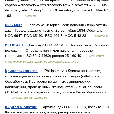
caption = discovery = yes discovery ref = discoverer = S. J. Bus
discovery site = Siding Spring Observatory discovered = March 1,
1981… …
Wikipedia
NGC 6947
— Галактика История исследования Открыватель
Джон Гершель Дата открытия 28 сентября 1834 Обозначения
NGC 6947, PGC 65193, ESO 401 3, MCG 5 48 28 …
Википедия
ISO 6947:1990
— изд.2 D TC 44/SC 7 Швы сварные. Рабочие
положения. Определения углов наклона и поворота
(пересмотр ISO 6947:1980) раздел 25.160.40 …
Стандарты
Международной организации по стандартизации (ИСО)
Кривая Филлипса
— (Phillips curve) Кривая на графике,
отражающая взаимосвязь уровня инфляции (inflation) и
безработицы. Построена на данных эмпирических
наблюдений, проведенных экономистом А. У. Филлипсом
(1914–1975). Наблюдения проводились в Великобритании и…
…
Словарь бизнес-терминов
Кирилл (Лопатин)
— архимандрит (1868 1900), воспитанник
Казанской духовной академии, ректор казанской и