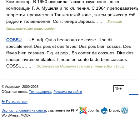
Композитор. В 1950 окончила Ташкентскую конс. по кл.
композиции Г. А. Мушеля и по кл. пения. С 1964 преподаватель
теоретич. предметов в Ташкентской конс., затем режиссер Узб.
радио и телевидения. Соч.: опера Зарема… …
Большая
биографическая энциклопедия
COSSU
— UE. adj. Qui a beaucoup de cosse. Il se dit
spécialement Des pois et des fèves. Des pois bien cossus. Des
fèves bien cossues. Fig. et pop., En conter de cossues, Dire des
choses invraisemblables. Il nous en conte là de bien cossues.
COSSU,… …
Dictionnaire de l'Academie Francaise, 7eme edition (1835)
© Академик, 2000-2026
18+
Обратная связь:
Техподдержка
,
Реклама на сайте
👣 Путешествия
Экспорт словарей на сайты
, сделанные на PHP,
Joomla,
Drupal,
WordPress, MODx.