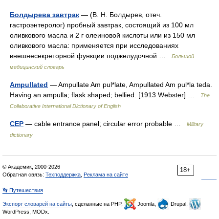
Болдырева завтрак
— (В. Н. Болдырев, отеч.
гастроэнтеролог) пробный завтрак, состоящий из 100 мл
оливкового масла и 2 г олеиновой кислоты или из 150 мл
оливкового масла: применяется при исследованиях
внешнесекреторной функции поджелудочной …
Большой
медицинский словарь
Ampullated
— Ampullate Am pul*late, Ampullated Am pul*la teda.
Having an ampulla; flask shaped; bellied. [1913 Webster] …
The
Collaborative International Dictionary of English
CEP
— cable entrance panel; circular error probable …
Military
dictionary
© Академик, 2000-2026
18+
Обратная связь:
Техподдержка
,
Реклама на сайте
👣 Путешествия
Экспорт словарей на сайты
, сделанные на PHP,
Joomla,
Drupal,
WordPress, MODx.