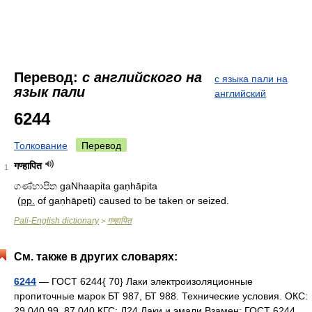
Перевод:
с английского на
с языка пали на
язык пали
английский
6244
Толкование
Перевод
गण्हापित
1
ගණ්හාපිත gaNhaapita gaṇhāpita
(
pp.
of gaṇhāpeti) caused to be taken or seized.
Pali-English dictionary
गण्हापित
>
См. также в других словарях:
6244
— ГОСТ 6244{ 70} Лаки электроизоляционные
пропиточные марок БТ 987, БТ 988. Технические условия. ОКС:
29.040.99, 87.040 КГС: Л24 Лаки и эмали Взамен: ГОСТ 6244