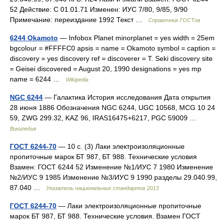
52 Действие: С 01.01.71 Изменен: ИУС 7/80, 9/85, 9/90
Примечание: переиздание 1992 Текст …
Справочник ГОСТов
6244 Okamoto
— Infobox Planet minorplanet = yes width = 25em
bgcolour = #FFFFC0 apsis = name = Okamoto symbol = caption =
discovery = yes discovery ref = discoverer = T. Seki discovery site
= Geisei discovered = August 20, 1990 designations = yes mp
name = 6244 …
Wikipedia
NGC 6244
— Галактика История исследования Дата открытия
28 июня 1886 Обозначения NGC 6244, UGC 10568, MCG 10 24
59, ZWG 299.32, KAZ 96, IRAS16475+6217, PGC 59009 …
Википедия
ГОСТ 6244-70
— 10 с. (3) Лаки электроизоляционные
пропиточные марок БТ 987, БТ 988. Технические условия
Взамен: ГОСТ 6244 52 Изменение №1/ИУС 7 1980 Изменение
№2/ИУС 9 1985 Изменение №3/ИУС 9 1990 разделы 29.040.99,
87.040 …
Указатель национальных стандартов 2013
ГОСТ 6244-70
— Лаки электроизоляционные пропиточные
марок БТ 987, БТ 988. Технические условия. Взамен ГОСТ