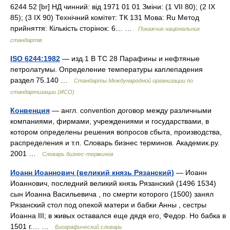
6244 52 [br] НД чинний: від 1971 01 01 Зміни: (1 VII 80); (2 IX
85); (3 IX 90) Технічний комітет: ТК 131 Мова: Ru Метод
прийняття: Кількість сторінок: 6… …
Покажчик національних
стандартів
ISO 6244:1982
— изд.1 B TC 28 Парафины и нефтяные
петролатумы. Определение температуры каплепадения
раздел 75.140 …
Стандарты Международной организации по
стандартизации (ИСО)
Конвенция
— англ. convention договор между различными
компаниями, фирмами, учреждениями и государствами, в
котором определены решения вопросов сбыта, производства,
распределения и т.п. Словарь бизнес терминов. Академик.ру.
2001 …
Словарь бизнес-терминов
Иоанн Иоаннович (великий князь Рязанский)
— Иоанн
Иоаннович, последний великий князь Рязанский (1496 1534)
сын Иоанна Васильевича , по смерти которого (1500) занял
Рязанский стол под опекой матери и бабки Анны , сестры
Иоанна III; в живых оставался еще дядя его, Федор. Но бабка в
1501 г.… …
Биографический словарь