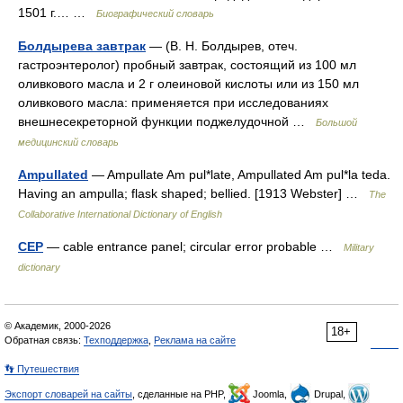
1501 г.… …
Биографический словарь
Болдырева завтрак
— (В. Н. Болдырев, отеч.
гастроэнтеролог) пробный завтрак, состоящий из 100 мл
оливкового масла и 2 г олеиновой кислоты или из 150 мл
оливкового масла: применяется при исследованиях
внешнесекреторной функции поджелудочной …
Большой
медицинский словарь
Ampullated
— Ampullate Am pul*late, Ampullated Am pul*la teda.
Having an ampulla; flask shaped; bellied. [1913 Webster] …
The
Collaborative International Dictionary of English
CEP
— cable entrance panel; circular error probable …
Military
dictionary
© Академик, 2000-2026
18+
Обратная связь:
Техподдержка
,
Реклама на сайте
👣 Путешествия
Экспорт словарей на сайты
, сделанные на PHP,
Joomla,
Drupal,