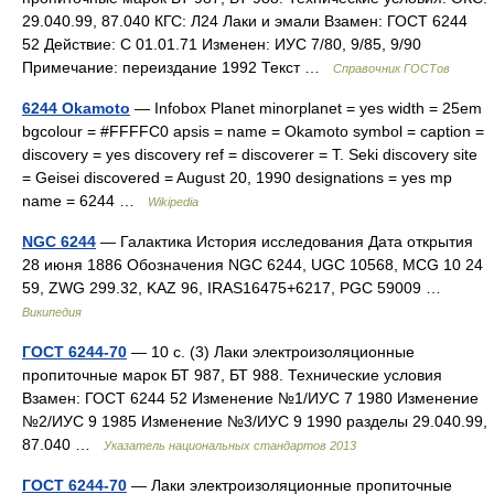
29.040.99, 87.040 КГС: Л24 Лаки и эмали Взамен: ГОСТ 6244
52 Действие: С 01.01.71 Изменен: ИУС 7/80, 9/85, 9/90
Примечание: переиздание 1992 Текст …
Справочник ГОСТов
6244 Okamoto
— Infobox Planet minorplanet = yes width = 25em
bgcolour = #FFFFC0 apsis = name = Okamoto symbol = caption =
discovery = yes discovery ref = discoverer = T. Seki discovery site
= Geisei discovered = August 20, 1990 designations = yes mp
name = 6244 …
Wikipedia
NGC 6244
— Галактика История исследования Дата открытия
28 июня 1886 Обозначения NGC 6244, UGC 10568, MCG 10 24
59, ZWG 299.32, KAZ 96, IRAS16475+6217, PGC 59009 …
Википедия
ГОСТ 6244-70
— 10 с. (3) Лаки электроизоляционные
пропиточные марок БТ 987, БТ 988. Технические условия
Взамен: ГОСТ 6244 52 Изменение №1/ИУС 7 1980 Изменение
№2/ИУС 9 1985 Изменение №3/ИУС 9 1990 разделы 29.040.99,
87.040 …
Указатель национальных стандартов 2013
ГОСТ 6244-70
— Лаки электроизоляционные пропиточные