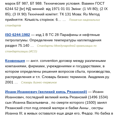
марок БТ 987, БТ 988. Технические условия. Взамен ГОСТ
6244 52 [br] НД чинний: від 1971 01 01 Зміни: (1 VII 80); (2 IX
85); (3 IX 90) Технічний комітет: ТК 131 Мова: Ru Метод
прийняття: Кількість сторінок: 6… …
Покажчик національних
стандартів
ISO 6244:1982
— изд.1 B TC 28 Парафины и нефтяные
петролатумы. Определение температуры каплепадения
раздел 75.140 …
Стандарты Международной организации по
стандартизации (ИСО)
Конвенция
— англ. convention договор между различными
компаниями, фирмами, учреждениями и государствами, в
котором определены решения вопросов сбыта, производства,
распределения и т.п. Словарь бизнес терминов. Академик.ру.
2001 …
Словарь бизнес-терминов
Иоанн Иоаннович (великий князь Рязанский)
— Иоанн
Иоаннович, последний великий князь Рязанский (1496 1534)
сын Иоанна Васильевича , по смерти которого (1500) занял
Рязанский стол под опекой матери и бабки Анны , сестры
Иоанна III; в живых оставался еще дядя его, Федор. Но бабка в