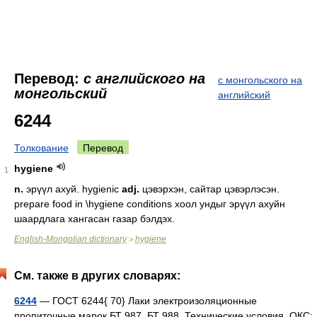
Перевод:
с английского на
с монгольского на
монгольский
английский
6244
Толкование
Перевод
hygiene
1
n.
эрүүл ахуй. hygienic
adj.
цэвэрхэн, сайтар цэвэрлэсэн.
prepare food in \hygiene conditions хоол ундыг эрүүл ахуйн
шаардлага хангасан газар бэлдэх.
English-Mongolian dictionary
hygiene
>
См. также в других словарях:
6244
— ГОСТ 6244{ 70} Лаки электроизоляционные
пропиточные марок БТ 987, БТ 988. Технические условия. ОКС: