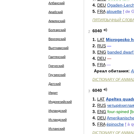
Албанский
4
.
DEU
Ogaden
-
Lerc
5
.
FRA
alouette
f
de
G
Арабский
ПЯТИЯЗЫЧНЫЙ
СЛОВ
Армянский
Болгарский
6040
2
Венгерский
1
.
LAT
Microgecko
h
2
.
RUS
—
Вьетнамский
3
.
ENG
banded
dwarf
Гаитянский
4
.
DEU
—
5
.
FRA
—
Греческий
Ареал
обитания:
А
Грузинский
DICTIONARY
OF
ANIMA
Датский
6040
3
Иврит
1
.
LAT
Apeltes
quad
Индонезийский
2
.
RUS
четырёхигла
Ирландский
3
.
ENG
four
-
spined
[
b
4
.
DEU
Amerikanische
Исландский
5
.
FRA
épinoche
f
à
q
Испанский
DICTIONARY
OF
ANIMA