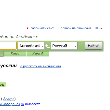
Запомнить сайт
Словарь на свой сайт
RU
едии на Академике
Найти!
Книги
Игры ⚽
русский
с русского на английский
од
(
Sharpe
)
й
жаворонок
m
Джиллета