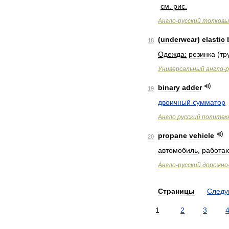
см
.
рис
.
Англо
-
русский
толковы
(
underwear
)
elastic
18
Одежда:
резинка
(
тр
Универсальный
англо
-
р
binary
adder
19
двоичный
сумматор
Англо
русский
политех
propane
vehicle
20
автомобиль
,
работа
Англо
-
русский
дорожно
Страницы
След
1
2
3