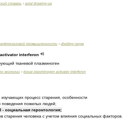
ский
словарь
axial
drawing
-
up
>
нефтегазовой
промышленности
dividing
range
>
activator
interferon
рующий
тканевой
плазминоген
по
экологии
tissue
plasminogen
activator
interferon
>
,
изучающих
процесс
старения
,
особенности
и
поведения
пожилых
людей
;
l
-
социальная
геронтология
;
ов
старения
человека
с
учетом
влияния
социальных
факторов
.