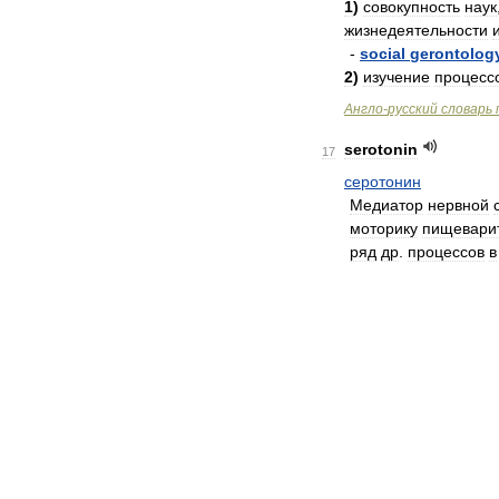
1
)
совокупность
наук
жизнедеятельности
-
social
gerontolog
2
)
изучение
процесс
Англо
-
русский
словарь
serotonin
17
серотонин
Медиатор
нервной
моторику
пищевари
ряд
др
.
процессов
в