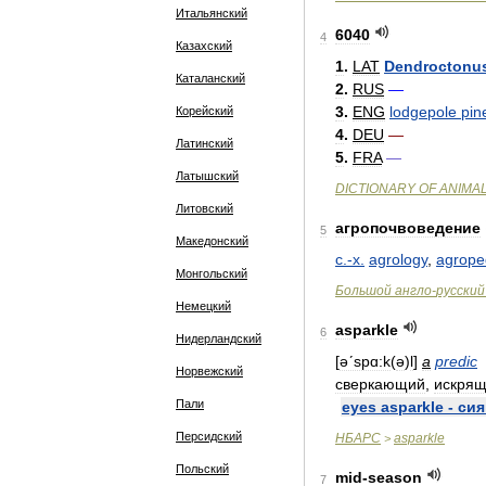
Итальянский
6040
4
Казахский
1
.
LAT
Dendroctonu
Каталанский
2
.
RUS
—
3
.
ENG
lodgepole
pin
Корейский
4
.
DEU
—
Латинский
5
.
FRA
—
Латышский
DICTIONARY
OF
ANIMA
Литовский
агропочвоведение
5
Македонский
с
.-
х
.
agrology
,
agrope
Монгольский
Большой
англо
-
русский
Немецкий
asparkle
6
Нидерландский
[
əʹspɑ:k
(
ə
)
l
]
a
predic
Норвежский
сверкающий
,
искрящ
Пали
eyes
asparkle
-
си
Персидский
НБАРС
asparkle
>
Польский
mid
-
season
7