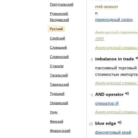
Португальский
mid
-
season
n
Румынский,
переходный
сезон
Молдавский
Русский
Англо
-
русский
строитель
Сербский
1995
.
Словацкий
Англо
-
русский
словарь
Словенский
imbalance
in
trade
8
Суахили
пассивный
торговый
стоимостью
импорта
Тагальский
Англо
-
русский
словарь
Тамильский
Турецкий
AND
operator
9
оператор
И
Украинский
Англо
-
русский
словарь
Урду
Финский
blue
edge
10
Французский
фиолетовый
край