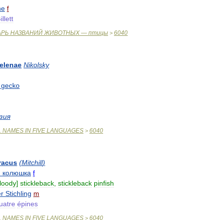
he
f
illett
АРЬ
НАЗВАНИЙ
ЖИВОТНЫХ
—
птицы
6040
>
elenae
Nikolsky
gecko
зия
L
NAMES
IN
FIVE
LANGUAGES
6040
>
racus
(
Mitchill
)
я
колюшка
f
loody
]
stickleback
,
stickleback
pinfish
r
Stichling
m
uatre
épines
L
NAMES
IN
FIVE
LANGUAGES
6040
>