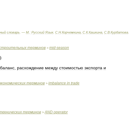
ный
словарь
. —
М
.
:
Русский
Язык
.
С
.
Н
.
Корчемкина
,
С
.
К
.
Кашкина
,
С
.
В
.
Курбатова
.
строительных
терминов
mid
-
season
>
баланс
,
расхождение
между
стоимостью
экспорта
и
экономических
терминов
imbalance
in
trade
>
технических
терминов
AND
operator
>