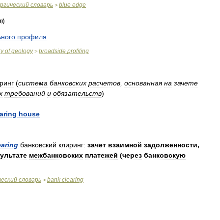
ргический
словарь
blue
edge
>
ьного
профиля
ry
of
geology
broadside
profiling
>
ринг
(
система
банковских
расчетов
,
основанная
на
зачете
х
требований
и
обязательств
)
aring
house
earing
банковский
клиринг:
зачет
взаимной
задолженности
,
ультате
межбанковских
платежей
(
через
банковскую
ческий
словарь
bank
clearing
>