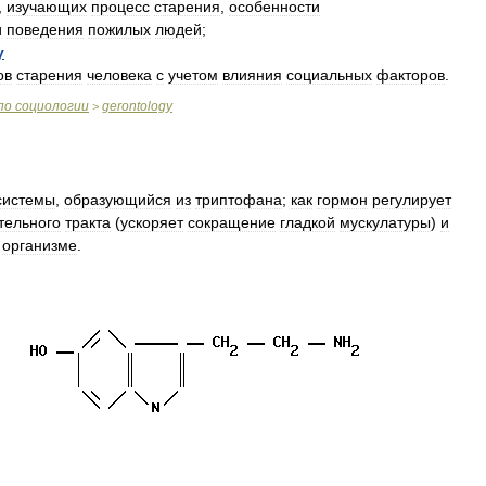
,
изучающих
процесс
старения
,
особенности
и
поведения
пожилых
людей
;
y
ов
старения
человека
с
учетом
влияния
социальных
факторов
.
по
социологии
gerontology
>
системы
,
образующийся
из
триптофана
;
как
гормон
регулирует
тельного
тракта
(
ускоряет
сокращение
гладкой
мускулатуры
)
и
организме
.