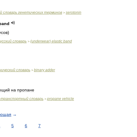
й
словарь
генетических
терминов
serotonin
>
band
усов
)
усский
словарь
(
underwear
)
elastic
band
>
нический
словарь
binary
adder
>
ющий
на
пропане
-
транспортный
словарь
propane
vehicle
>
ующая
→
4
5
6
7