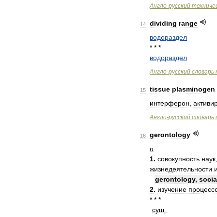
Англо
-
русский
техниче
dividing
range
14
водораздел
* * *
водораздел
Англо
-
русский
словарь
tissue
plasminogen
15
интерферон
,
активи
Англо
-
русский
словарь
gerontology
16
n
1
.
совокупность
наук
жизнедеятельности
gerontology
,
socia
2
.
изучение
процесс
* * *
сущ
.