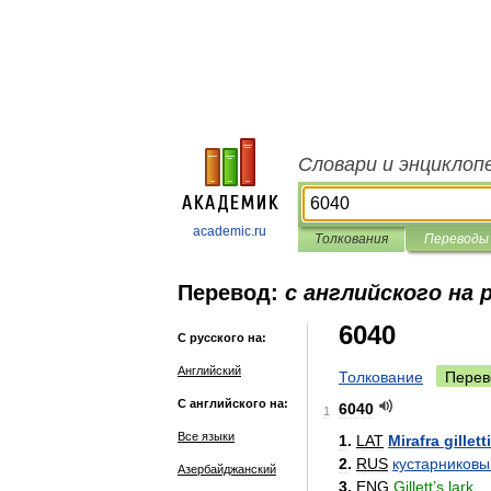
Словари и энциклоп
academic.ru
Толкования
Переводы
Перевод:
с английского на 
6040
С русского на:
Английский
Толкование
Перев
С английского на:
6040
1
Все языки
1
.
LAT
Mirafra
gilletti
2
.
RUS
кустарниковы
Азербайджанский
3
.
ENG
Gillett
’
s
lark