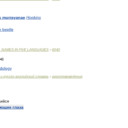
s
murrayanae
Hopkins
e
beetle
L
NAMES
IN
FIVE
LANGUAGES
6040
>
dology
и
русско
-
английский
словарь
агропочвоведение
>
ийся
яющие
глаза