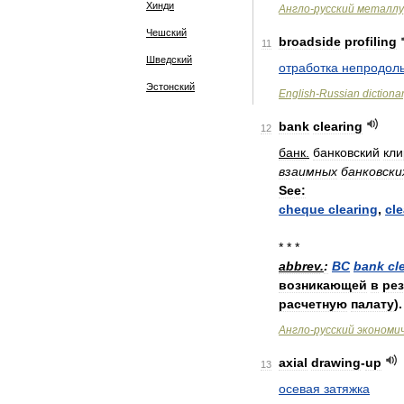
Хинди
Англо
-
русский
металлу
Чешский
broadside
profiling
11
Шведский
отработка
непродол
Эстонский
English
-
Russian
dictiona
bank
clearing
12
банк
.
банковский
кли
взаимных
банковски
See:
cheque
clearing
,
cle
* * *
abbrev
.
:
BC
bank
cl
возникающей
в
рез
расчетную
палату
).
Англо
-
русский
экономи
axial
drawing
-
up
13
осевая
затяжка