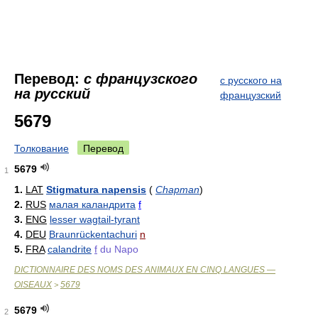
Перевод:
с французского
с русского на
на русский
французский
5679
Толкование
Перевод
5679
1
1.
LAT
Stigmatura napensis
(
Chapman
)
2.
RUS
малая каландрита
f
3.
ENG
lesser wagtail-tyrant
4.
DEU
Braunrückentachuri
n
5.
FRA
calandrite
f
du Napo
DICTIONNAIRE DES NOMS DES ANIMAUX EN CINQ LANGUES —
OISEAUX
5679
>
5679
2