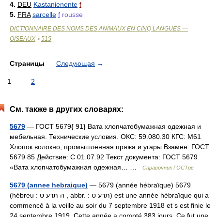
4.
DEU
Kastanienente
f
5.
FRA
sarcelle
f
rousse
DICTIONNAIRE DES NOMS DES ANIMAUX EN CINQ LANGUES —
OISEAUX
515
>
Страницы
Следующая
→
1
2
См. также в других словарях:
5679
— ГОСТ 5679{ 91} Вата хлопчатобумажная одежная и
мебельная. Технические условия. ОКС: 59.080.30 КГС: М61
Хлопок волокно, промышленная пряжа и угары Взамен: ГОСТ
5679 85 Действие: С 01.07.92 Текст документа: ГОСТ 5679
«Вата хлопчатобумажная одежная… …
Справочник ГОСТов
5679 (annee hebraique)
— 5679 (année hébraïque) 5679
(hébreu : ה תרע ט , abbr. : תרע ט) est une année hébraïque qui a
commencé à la veille au soir du 7 septembre 1918 et s est finie le
24 septembre 1919. Cette année a compté 383 jours. Ce fut une