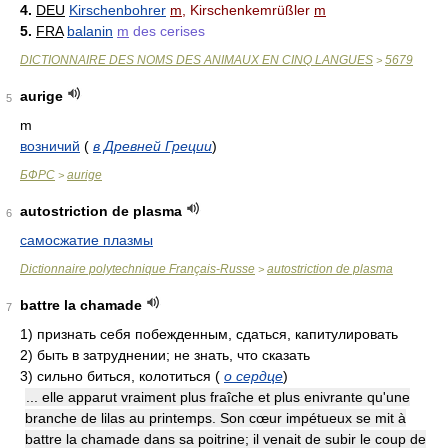
4.
DEU
Kirschenbohrer
m
, Kirschenkemrüßler
m
5.
FRA
balanin
m
des cerises
DICTIONNAIRE DES NOMS DES ANIMAUX EN CINQ LANGUES
5679
>
aurige
5
m
возничий
(
в Древней Греции
)
БФРС
aurige
>
autostriction de plasma
6
самосжатие плазмы
Dictionnaire polytechnique Français-Russe
autostriction de plasma
>
battre la chamade
7
1)
признать себя побежденным, сдаться, капитулировать
2)
быть в затруднении; не знать, что сказать
3)
сильно биться, колотиться
(
о сердце
)
... elle apparut vraiment plus fraîche et plus enivrante qu'une
branche de lilas au printemps. Son cœur impétueux se mit à
battre la chamade dans sa poitrine; il venait de subir le coup de