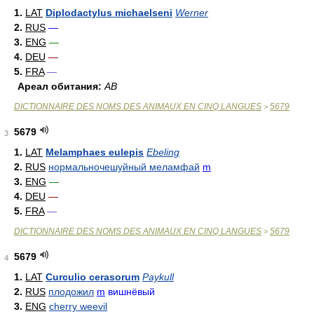
1.
LAT
Diplodactylus michaelseni
Werner
2.
RUS
—
3.
ENG
—
4.
DEU
—
5.
FRA
—
Ареал обитания:
АВ
DICTIONNAIRE DES NOMS DES ANIMAUX EN CINQ LANGUES
5679
>
5679
3
1.
LAT
Melamphaes eulepis
Ebeling
2.
RUS
нормальночешуйный меламфай
m
3.
ENG
—
4.
DEU
—
5.
FRA
—
DICTIONNAIRE DES NOMS DES ANIMAUX EN CINQ LANGUES
5679
>
5679
4
1.
LAT
Curculio cerasorum
Paykull
2.
RUS
плодожил
m
вишнёвый
3.
ENG
cherry weevil