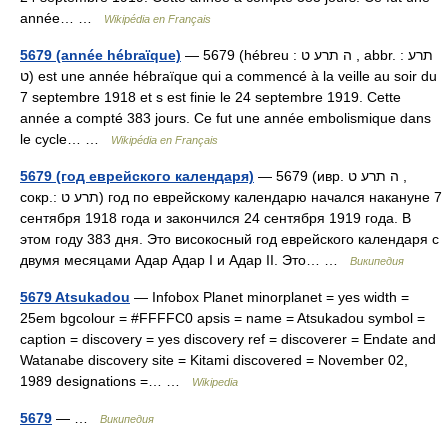
année… …
Wikipédia en Français
5679 (année hébraïque)
— 5679 (hébreu : ה תרע ט , abbr. : תרע
ט) est une année hébraïque qui a commencé à la veille au soir du
7 septembre 1918 et s est finie le 24 septembre 1919. Cette
année a compté 383 jours. Ce fut une année embolismique dans
le cycle… …
Wikipédia en Français
5679 (год еврейского календаря)
— 5679 (ивр. ה תרע ט ,
сокр.: תרע ט‎) год по еврейскому календарю начался накануне 7
сентября 1918 года и закончился 24 сентября 1919 года. В
этом году 383 дня. Это високосный год еврейского календаря с
двумя месяцами Адар Адар I и Адар II. Это… …
Википедия
5679 Atsukadou
— Infobox Planet minorplanet = yes width =
25em bgcolour = #FFFFC0 apsis = name = Atsukadou symbol =
caption = discovery = yes discovery ref = discoverer = Endate and
Watanabe discovery site = Kitami discovered = November 02,
1989 designations =… …
Wikipedia
5679
— …
Википедия