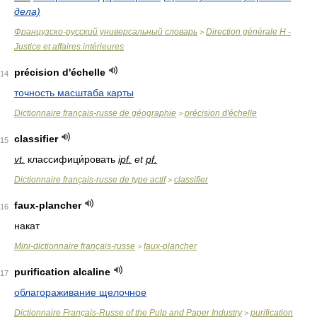
дела)
Французско-русский универсальный словарь
Direction générale H -
>
Justice et affaires intérieures
précision d'échelle
14
точность масштаба карты
Dictionnaire français-russe de géographie
précision d'échelle
>
classifier
15
vt.
классифици́ровать
ipf.
et
pf.
Dictionnaire français-russe de type actif
classifier
>
faux-plancher
16
накат
Mini-dictionnaire français-russe
faux-plancher
>
purification alcaline
17
облагораживание щелочное
Dictionnaire Français-Russe of the Pulp and Paper Industry
purification
>