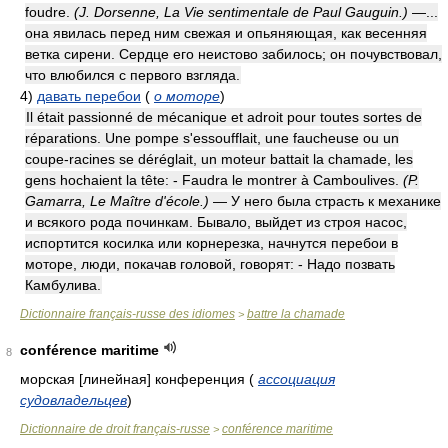
foudre.
(J. Dorsenne, La Vie sentimentale de Paul Gauguin.)
—...
она явилась перед ним свежая и опьяняющая, как весенняя
ветка сирени. Сердце его неистово забилось; он почувствовал,
что влюбился с первого взгляда.
4)
давать перебои
(
о моторе
)
Il était passionné de mécanique et adroit pour toutes sortes de
réparations. Une pompe s'essoufflait, une faucheuse ou un
coupe-racines se déréglait, un moteur battait la chamade, les
gens hochaient la tête: - Faudra le montrer à Camboulives.
(P.
Gamarra, Le Maître d'école.)
— У него была страсть к механике
и всякого рода починкам. Бывало, выйдет из строя насос,
испортится косилка или корнерезка, начнутся перебои в
моторе, люди, покачав головой, говорят: - Надо позвать
Камбулива.
Dictionnaire français-russe des idiomes
battre la chamade
>
conférence maritime
8
морская [линейная] конференция
(
ассоциация
судовладельцев
)
Dictionnaire de droit français-russe
conférence maritime
>