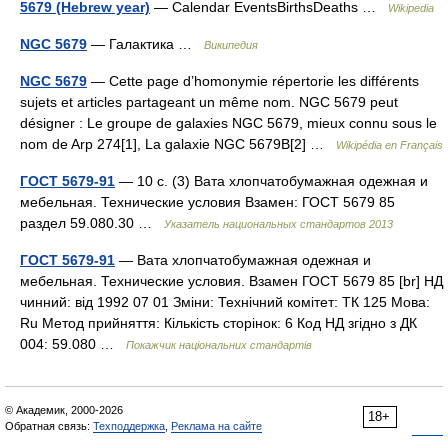
5679 (Hebrew year)
— Calendar EventsBirthsDeaths …
Wikipedia
NGC 5679
— Галактика …
Википедия
NGC 5679
— Cette page d’homonymie répertorie les différents
sujets et articles partageant un même nom. NGC 5679 peut
désigner : Le groupe de galaxies NGC 5679, mieux connu sous le
nom de Arp 274[1], La galaxie NGC 5679B[2] …
Wikipédia en Français
ГОСТ 5679-91
— 10 с. (3) Вата хлопчатобумажная одежная и
мебельная. Технические условия Взамен: ГОСТ 5679 85
раздел 59.080.30 …
Указатель национальных стандартов 2013
ГОСТ 5679-91
— Вата хлопчатобумажная одежная и
мебельная. Технические условия. Взамен ГОСТ 5679 85 [br] НД
чинний: від 1992 07 01 Зміни: Технічний комітет: ТК 125 Мова:
Ru Метод прийняття: Кількість сторінок: 6 Код НД згідно з ДК
004: 59.080 …
Покажчик національних стандартів
© Академик, 2000-2026
18+
Обратная связь:
Техподдержка
,
Реклама на сайте