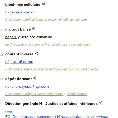
biochimie cellulaire
9
биохимия клетки
Dictionnaire médical français-russe
biochimie cellulaire
>
il a tout balisé
10
перен.
у него все схвачено
Le dictionnaire commercial Français-Russe
il a tout balisé
>
courant inverse
11
обратный поток
Dictionnaire français-russe de pétrole et de gaz
courant inverse
>
dépôt dormant
12
неиспользуемый депозит
Dictionnaire Français-Russe d'économie
dépôt dormant
>
Direction générale H - Justice et affaires intérieures
13
сущ.
ЕС.
Генеральный директорат Н
(правосудие и внутренние