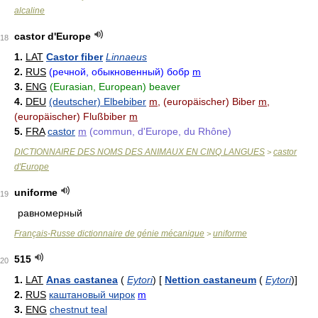
alcaline
castor d'Europe
18
1.
LAT
Castor fiber
Linnaeus
2.
RUS
(речной, обыкновенный) бобр
m
3.
ENG
(Eurasian, European) beaver
4.
DEU
(deutscher) Elbebiber
m
, (europäischer) Biber
m
,
(europäischer) Flußbiber
m
5.
FRA
castor
m
(commun, d'Europe, du Rhône)
DICTIONNAIRE DES NOMS DES ANIMAUX EN CINQ LANGUES
castor
>
d'Europe
uniforme
19
равномерный
Français-Russe dictionnaire de génie mécanique
uniforme
>
515
20
1.
LAT
Anas castanea
(
Eytori
)
[
Nettion castaneum
(
Eytori
)
]
2.
RUS
каштановый чирок
m
3.
ENG
chestnut teal