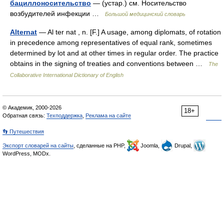
бациллоносительство
— (устар.) см. Носительство
возбудителей инфекции …
Большой медицинский словарь
Alternat
— Al ter nat , n. [F.] A usage, among diplomats, of rotation
in precedence among representatives of equal rank, sometimes
determined by lot and at other times in regular order. The practice
obtains in the signing of treaties and conventions between …
The
Collaborative International Dictionary of English
© Академик, 2000-2026
18+
Обратная связь:
Техподдержка
,
Реклама на сайте
👣 Путешествия
Экспорт словарей на сайты
, сделанные на PHP,
Joomla,
Drupal,
WordPress, MODx.