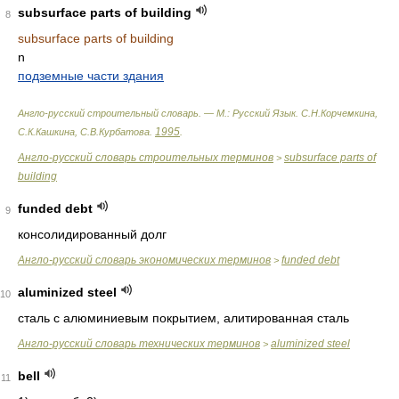
subsurface parts of building
8
subsurface parts of building
n
подземные части здания
Англо-русский строительный словарь. — М.: Русский Язык
.
С.Н.Корчемкина,
1995
С.К.Кашкина, С.В.Курбатова
.
.
Англо-русский словарь строительных терминов
subsurface parts of
>
building
funded debt
9
консолидированный долг
Англо-русский словарь экономических терминов
funded debt
>
aluminized steel
10
сталь с алюминиевым покрытием, алитированная сталь
Англо-русский словарь технических терминов
aluminized steel
>
bell
11