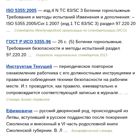
ISO 5355:2005
— изд.4 N TC 83/SC 3 Ботинки горнолыжные.
Требования и методы испытаний Изменения и дополнения: –
ISO 5355:2005/Cor.1:2007 (изд.1 TC 83/SC 3) раздел 97.220.20
…
Стандарты Международной организации по стандартизации (ИСО)
ГОСТ Р ИСО 5355-96
— 26 с. (5) Ботинки горнолыжные.
Требования безопасности и методы испытаний раздел
97.220.20 …
Указатель национальных стандартов 2013
Инструктаж Текущий
— периодическое повторное
ознакомление работника с его должностными инструкциями и
правилами соблюдения техники безопасности на рабочем
месте. И.т. проводится, как правило, ежеквартально и
сопровождается соответствующей записью в журнале… …
Словарь бизнес-терминов
Ефимовичи
— русский дворянский род, происходящий из
Литвы, вступивший в русское подданство после покорения
Смоленска и внесенный в VI часть родословной книги
Смоленской губернии. В. Л …
Биографический словарь