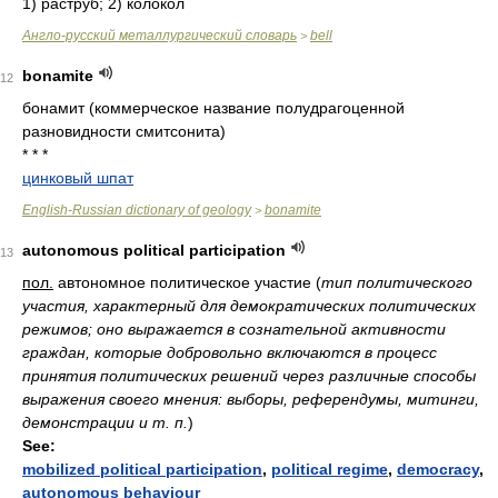
1) раструб; 2) колокол
Англо-русский металлургический словарь
bell
>
bonamite
12
бонамит (коммерческое название полудрагоценной
разновидности смитсонита)
* * *
цинковый шпат
English-Russian dictionary of geology
bonamite
>
autonomous political participation
13
пол.
автономное политическое участие
(
тип политического
участия, характерный для демократических политических
режимов; оно выражается в сознательной активности
граждан, которые добровольно включаются в процесс
принятия политических решений через различные способы
выражения своего мнения: выборы, референдумы, митинги,
демонстрации и т. п.
)
See:
mobilized political participation
,
political regime
,
democracy
,
autonomous behaviour