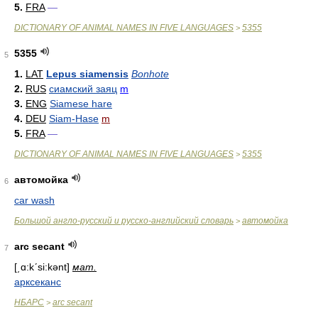
5.
FRA
—
DICTIONARY OF ANIMAL NAMES IN FIVE LANGUAGES
5355
>
5355
5
1.
LAT
Lepus siamensis
Bonhote
2.
RUS
сиамский заяц
m
3.
ENG
Siamese hare
4.
DEU
Siam-Hase
m
5.
FRA
—
DICTIONARY OF ANIMAL NAMES IN FIVE LANGUAGES
5355
>
автомойка
6
car wash
Большой англо-русский и русско-английский словарь
автомойка
>
arc secant
7
[͵ɑ:kʹsi:kənt]
мат.
арксеканс
НБАРС
arc secant
>