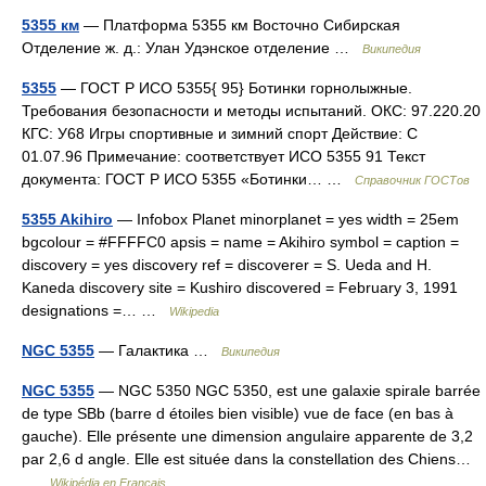
5355 км
— Платформа 5355 км Восточно Сибирская
Отделение ж. д.: Улан Удэнское отделение …
Википедия
5355
— ГОСТ Р ИСО 5355{ 95} Ботинки горнолыжные.
Требования безопасности и методы испытаний. ОКС: 97.220.20
КГС: У68 Игры спортивные и зимний спорт Действие: С
01.07.96 Примечание: соответствует ИСО 5355 91 Текст
документа: ГОСТ Р ИСО 5355 «Ботинки… …
Справочник ГОСТов
5355 Akihiro
— Infobox Planet minorplanet = yes width = 25em
bgcolour = #FFFFC0 apsis = name = Akihiro symbol = caption =
discovery = yes discovery ref = discoverer = S. Ueda and H.
Kaneda discovery site = Kushiro discovered = February 3, 1991
designations =… …
Wikipedia
NGC 5355
— Галактика …
Википедия
NGC 5355
— NGC 5350 NGC 5350, est une galaxie spirale barrée
de type SBb (barre d étoiles bien visible) vue de face (en bas à
gauche). Elle présente une dimension angulaire apparente de 3,2
par 2,6 d angle. Elle est située dans la constellation des Chiens…
…
Wikipédia en Français