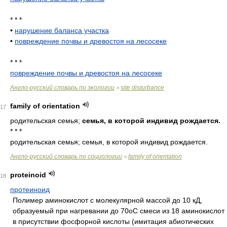
* * *
•
нарушение баланса участка
•
повреждение почвы и древостоя на лесосеке
* * *
повреждение почвы и древостоя на лесосеке
Англо-русский словарь по экологии
site disturbance
>
family of orientation
17
родительская семья;
семья, в которой индивид рождается.
* * *
родительская семья; семья, в которой индивид рождается.
Англо-русский словарь по социологии
family of orientation
>
proteinoid
18
протеиноид
Полимер аминокислот с молекулярной массой до 10 кД,
образуемый при нагревании до 70oС смеси из 18 аминокислот
в присутствии фосфорной кислоты (имитация абиотических