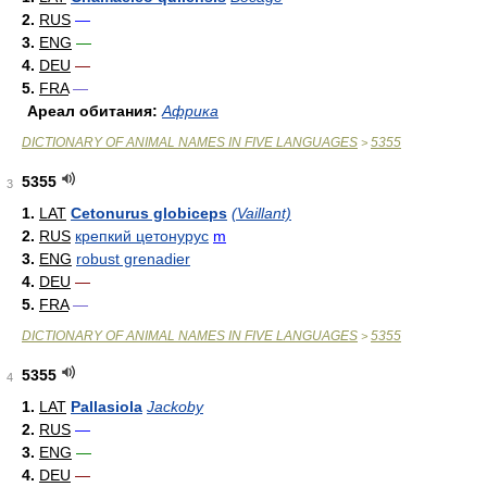
2.
RUS
—
3.
ENG
—
4.
DEU
—
5.
FRA
—
Ареал обитания:
Африка
DICTIONARY OF ANIMAL NAMES IN FIVE LANGUAGES
5355
>
5355
3
1.
LAT
Cetonurus globiceps
(Vaillant)
2.
RUS
крепкий цетонурус
m
3.
ENG
robust grenadier
4.
DEU
—
5.
FRA
—
DICTIONARY OF ANIMAL NAMES IN FIVE LANGUAGES
5355
>
5355
4
1.
LAT
Pallasiola
Jackoby
2.
RUS
—
3.
ENG
—
4.
DEU
—