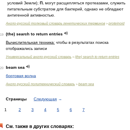
условий Земли);
П.
могут расщепляться протеазами, служить
питательным субстратом для бактерий, однако не обладают
антигенной активностью.
Англо-русский толковый словарь генетических терминов
proteinoid
>
(the) search to return entries
19
Вычислительная техника:
чтобы в результатах поиска
отображались записи
Универсальный англо-русский словарь
(the) search to return entries
>
beam sea
20
бортовая волна
Англо русский политехнический словарь
beam sea
>
Страницы
Следующая
→
1
2
3
4
5
6
7
См. также в других словарях: