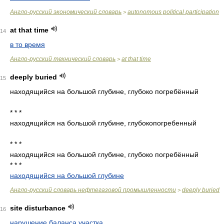
Англо-русский экономический словарь
autonomous political participation
>
at that time
14
в то время
Англо-русский технический словарь
at that time
>
deeply buried
15
находящийся на большой глубине, глубоко погребённый
* * *
находящийся на большой глубине, глубокопогребенный
* * *
находящийся на большой глубине, глубоко погребённый
* * *
находящийся на большой глубине
Англо-русский словарь нефтегазовой промышленности
deeply buried
>
site disturbance
16
нарушение баланса участка