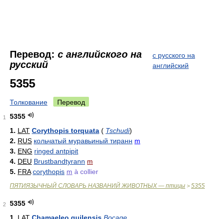
Перевод:
с английского на
с русского на
русский
английский
5355
Толкование
Перевод
5355
1
1.
LAT
Corythopis torquata
(
Tschudi
)
2.
RUS
кольчатый муравьиный тиранн
m
3.
ENG
ringed antpipit
4.
DEU
Brustbandtyrann
m
5.
FRA
corythopis
m
à collier
ПЯТИЯЗЫЧНЫЙ СЛОВАРЬ НАЗВАНИЙ ЖИВОТНЫХ — птицы
5355
>
5355
2
1.
LAT
Chamaeleo quilensis
Bocage