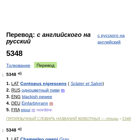
Перевод:
с английского на
с русского на
русский
английский
5348
Толкование
Перевод
5348
1
1.
LAT
Contopus nigrescens
(
Sclater et Salvin
)
2.
RUS
одноцветный пиви
m
3.
ENG
blackish pewee
4.
DEU
Einfarbtyrann
m
5.
FRA
pioui
m
noirâtre
ПЯТИЯЗЫЧНЫЙ СЛОВАРЬ НАЗВАНИЙ ЖИВОТНЫХ — птицы
5348
>
5348
2
1.
LAT
Chamaeleo oweni
Gray