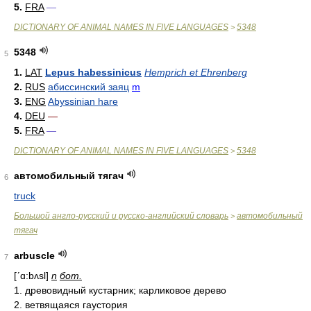
5.
FRA
—
DICTIONARY OF ANIMAL NAMES IN FIVE LANGUAGES
5348
>
5348
5
1.
LAT
Lepus habessinicus
Hemprich et Ehrenberg
2.
RUS
абиссинский заяц
m
3.
ENG
Abyssinian hare
4.
DEU
—
5.
FRA
—
DICTIONARY OF ANIMAL NAMES IN FIVE LANGUAGES
5348
>
автомобильный тягач
6
truck
Большой англо-русский и русско-английский словарь
автомобильный
>
тягач
arbuscle
7
[ʹɑ:bʌsl]
n
бот.
1. древовидный кустарник; карликовое дерево
2. ветвящаяся гаустория