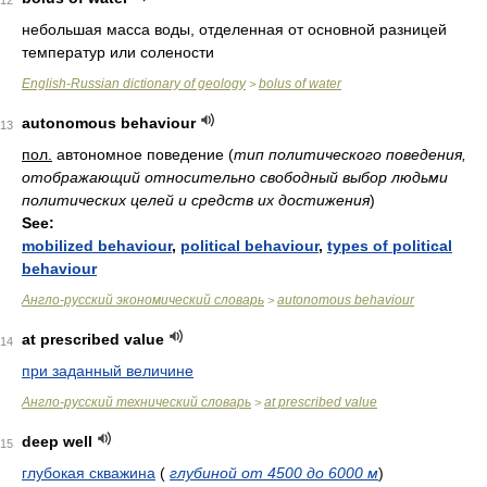
12
небольшая масса воды, отделенная от основной разницей
температур или солености
English-Russian dictionary of geology
bolus of water
>
autonomous behaviour
13
пол.
автономное поведение
(
тип политического поведения,
отображающий относительно свободный выбор людьми
политических целей и средств их достижения
)
See:
mobilized behaviour
,
political behaviour
,
types of political
behaviour
Англо-русский экономический словарь
autonomous behaviour
>
at prescribed value
14
при заданный величине
Англо-русский технический словарь
at prescribed value
>
deep well
15
глубокая скважина
(
глубиной от 4500 до 6000 м
)