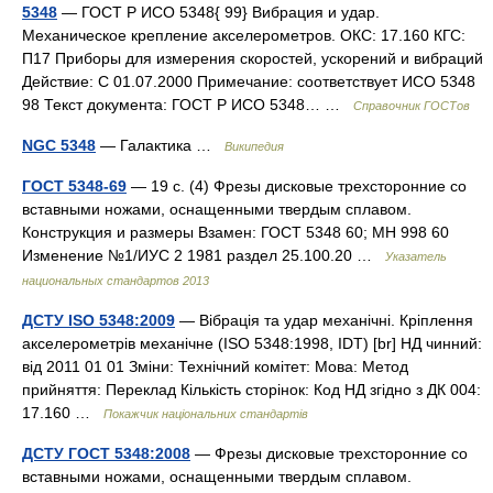
5348
— ГОСТ Р ИСО 5348{ 99} Вибрация и удар.
Механическое крепление акселерометров. ОКС: 17.160 КГС:
П17 Приборы для измерения скоростей, ускорений и вибраций
Действие: С 01.07.2000 Примечание: соответствует ИСО 5348
98 Текст документа: ГОСТ Р ИСО 5348… …
Справочник ГОСТов
NGC 5348
— Галактика …
Википедия
ГОСТ 5348-69
— 19 с. (4) Фрезы дисковые трехсторонние со
вставными ножами, оснащенными твердым сплавом.
Конструкция и размеры Взамен: ГОСТ 5348 60; МН 998 60
Изменение №1/ИУС 2 1981 раздел 25.100.20 …
Указатель
национальных стандартов 2013
ДСТУ ISO 5348:2009
— Вібрація та удар механічні. Кріплення
акселерометрів механічне (ISO 5348:1998, IDT) [br] НД чинний:
від 2011 01 01 Зміни: Технічний комітет: Мова: Метод
прийняття: Переклад Кількість сторінок: Код НД згідно з ДК 004:
17.160 …
Покажчик національних стандартів
ДСТУ ГОСТ 5348:2008
— Фрезы дисковые трехсторонние со
вставными ножами, оснащенными твердым сплавом.