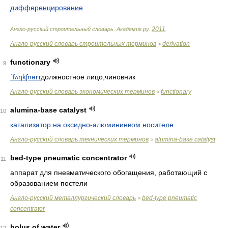
дифференцирование
2011
Англо-русский строительный словарь
.
Академик.ру
.
.
Англо-русский словарь строительных терминов
derivation
>
functionary
9
ˈfʌŋkʃnərɪ
должностное лицо,чиновник
Англо-русский словарь экономических терминов
functionary
>
alumina-base catalyst
10
катализатор на оксидно-алюминиевом носителе
Англо-русский словарь технических терминов
alumina-base catalyst
>
bed-type pneumatic concentrator
11
аппарат для пневматического обогащения, работающий с
образованием постели
Англо-русский металлургический словарь
bed-type pneumatic
>
concentrator
bolus of water