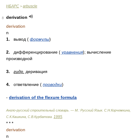
НБАРС
arbuscle
>
derivation
8
derivation
n
1.
вывод (
формулы
)
2.
дифференцирование (
уравнения
); вычисление
производной
3.
гидр.
деривация
4.
ответвление (
проводки
)
-
derivation of the flexure formula
Англо-русский строительный словарь. — М.: Русский Язык
.
С.Н.Корчемкина,
1995
С.К.Кашкина, С.В.Курбатова
.
.
* * *
derivation
n