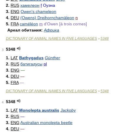
2.
RUS
хамелеон
f
Оуэна
3.
ENG
Owen's chameleon
4.
DEU
(Owens) Dreihornchamäleon
n
5.
FRA
caméléon
m
d'Owen [à trois cornes]
Ареал обитания:
Африка
DICTIONARY OF ANIMAL NAMES IN FIVE LANGUAGES
5348
>
5348
3
1.
LAT
Bathygadus
Günther
2.
RUS
батигадусы
pl
3.
ENG
—
4.
DEU
—
5.
FRA
—
DICTIONARY OF ANIMAL NAMES IN FIVE LANGUAGES
5348
>
5348
4
1.
LAT
Monolepta australis
Jackoby
2.
RUS
—
3.
ENG
Australian monolepta beetle
4.
DEU
—