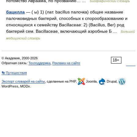
потомство Авраама, по прозванию… …
Биографический словарь
бацилла
— ( ы) 1) (лат. bacillus палочка) общее название
палочковидных бактерий, способных к спорообразованию и
относящихся к семейству Bacillaceae: 2) (Bacillus, Ber) род
бактерий сем. Bacillaceae, включающий аэробные Б …
Большой
медицинский словарь
© Академик, 2000-2026
18+
Обратная связь:
Техподдержка
,
Реклама на сайте
👣 Путешествия
Экспорт словарей на сайты
, сделанные на PHP,
Joomla,
Drupal,
WordPress, MODx.