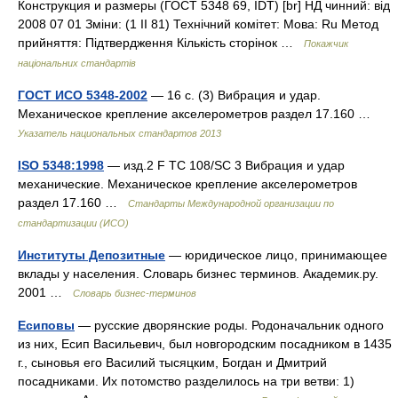
Конструкция и размеры (ГОСТ 5348 69, IDT) [br] НД чинний: від
2008 07 01 Зміни: (1 II 81) Технічний комітет: Мова: Ru Метод
прийняття: Підтвердження Кількість сторінок …
Покажчик
національних стандартів
ГОСТ ИСО 5348-2002
— 16 с. (3) Вибрация и удар.
Механическое крепление акселерометров раздел 17.160 …
Указатель национальных стандартов 2013
ISO 5348:1998
— изд.2 F TC 108/SC 3 Вибрация и удар
механические. Механическое крепление акселерометров
раздел 17.160 …
Стандарты Международной организации по
стандартизации (ИСО)
Институты Депозитные
— юридическое лицо, принимающее
вклады у населения. Словарь бизнес терминов. Академик.ру.
2001 …
Словарь бизнес-терминов
Есиповы
— русские дворянские роды. Родоначальник одного
из них, Есип Васильевич, был новгородским посадником в 1435
г., сыновья его Василий тысяцким, Богдан и Дмитрий
посадниками. Их потомство разделилось на три ветви: 1)