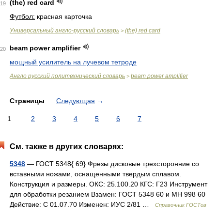
(the) red card
19
Футбол:
красная карточка
Универсальный англо-русский словарь
(the) red card
>
beam power amplifier
20
мощный усилитель на лучевом тетроде
Англо русский политехнический словарь
beam power amplifier
>
Страницы
Следующая
→
1
2
3
4
5
6
7
См. также в других словарях:
5348
— ГОСТ 5348{ 69} Фрезы дисковые трехсторонние со
вставными ножами, оснащенными твердым сплавом.
Конструкция и размеры. ОКС: 25.100.20 КГС: Г23 Инструмент
для обработки резанием Взамен: ГОСТ 5348 60 и МН 998 60
Действие: С 01.07.70 Изменен: ИУС 2/81 …
Справочник ГОСТов