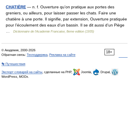
CHATIÈRE
— n. f. Ouverture qu’on pratique aux portes des
greniers, ou ailleurs, pour laisser passer les chats. Faire une
chatière à une porte. Il signifie, par extension, Ouverture pratiquée
pour l’écoulement des eaux d’un bassin. Il se dit aussi d’un Piège
…
Dictionnaire de l'Academie Francaise, 8eme edition (1935)
© Академик, 2000-2026
18+
Обратная связь:
Техподдержка
,
Реклама на сайте
👣 Путешествия
Экспорт словарей на сайты
, сделанные на PHP,
Joomla,
Drupal,
WordPress, MODx.