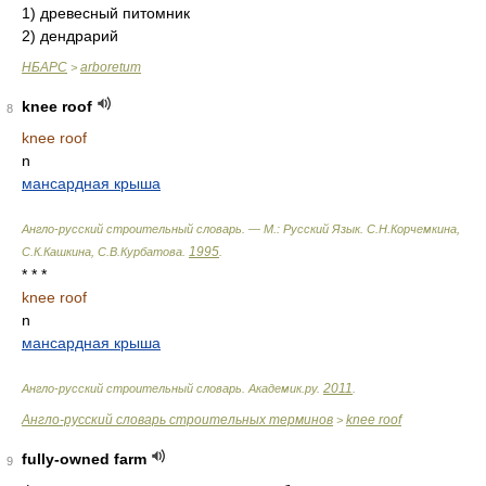
1) древесный питомник
2) дендрарий
НБАРС
arboretum
>
knee roof
8
knee roof
n
мансардная крыша
Англо-русский строительный словарь. — М.: Русский Язык
.
С.Н.Корчемкина,
1995
С.К.Кашкина, С.В.Курбатова
.
.
* * *
knee roof
n
мансардная крыша
2011
Англо-русский строительный словарь
.
Академик.ру
.
.
Англо-русский словарь строительных терминов
knee roof
>
fully-owned farm
9