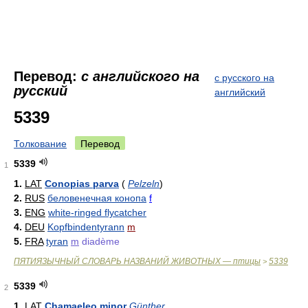
Перевод:
с английского на
с русского на
русский
английский
5339
Толкование
Перевод
5339
1
1.
LAT
Conopias parva
(
Pelzeln
)
2.
RUS
беловенечная конопа
f
3.
ENG
white-ringed flycatcher
4.
DEU
Kopfbindentyrann
m
5.
FRA
tyran
m
diadème
ПЯТИЯЗЫЧНЫЙ СЛОВАРЬ НАЗВАНИЙ ЖИВОТНЫХ — птицы
5339
>
5339
2
1.
LAT
Chamaeleo minor
Günther