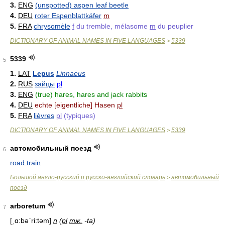
3.
ENG
(unspotted) aspen leaf beetle
4.
DEU
roter Espenblattkäfer
m
5.
FRA
chrysomèle
f
du tremble, mélasome
m
du peuplier
DICTIONARY OF ANIMAL NAMES IN FIVE LANGUAGES
5339
>
5339
5
1.
LAT
Lepus
Linnaeus
2.
RUS
зайцы
pl
3.
ENG
(true) hares, hares and jack rabbits
4.
DEU
echte [eigentliche] Hasen
pl
5.
FRA
lièvres
pl
(typiques)
DICTIONARY OF ANIMAL NAMES IN FIVE LANGUAGES
5339
>
автомобильный поезд
6
road train
Большой англо-русский и русско-английский словарь
автомобильный
>
поезд
arboretum
7
[͵ɑ:bəʹri:təm]
n
(
pl
тж.
-ta)