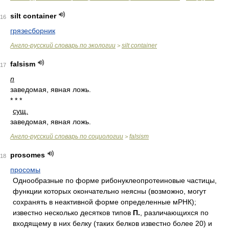
silt container
16
грязесборник
Англо-русский словарь по экологии
silt container
>
falsism
17
n
заведомая, явная ложь.
* * *
сущ.
заведомая, явная ложь.
Англо-русский словарь по социологии
falsism
>
prosomes
18
просомы
Однообразные по форме рибонуклеопротеиновые частицы,
функции которых окончательно неясны (возможно, могут
сохранять в неактивной форме определенные мРНК);
известно несколько десятков типов
П.
, различающихся по
входящему в них белку (таких белков известно более 20) и