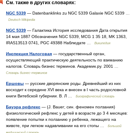
См. также в других словарях:
NGC 5339
— Datenbanklinks zu NGC 5339 Galaxie NGC 5339 …
Deutsch Wikipedia
NGC 5339
— Галактика История исследования Дата открытия
14 мая 1887 Обозначения NGC 5339, MCG 1 35 18, MK 1363,
IRAS13513 0741, PGC 49388 Наблюдате …
Википедия
Инспекция Налоговая
— государственный орган,
осуществляющий практическую деятельность по взиманию
налогов. Словарь бизнес терминов. Академик.ру. 2001 …
Словарь бизнес-терминов
Ершовы
— русские дворянские роды. Древнейший из них
восходит к середине XVI века и внесен в I часть родословной
книги Витебской губернии. В. Л …
Биографический словарь
Бауэра рефлекс
— (J. Bauer; син. феномен ползания)
физиологический рефлекс у детей в возрасте до 3 4 месяцев:
появление попытки к ползанию у ребенка, лежащего на
животе, при легком надавливании на его стопы …
Большой
медицинский словарь