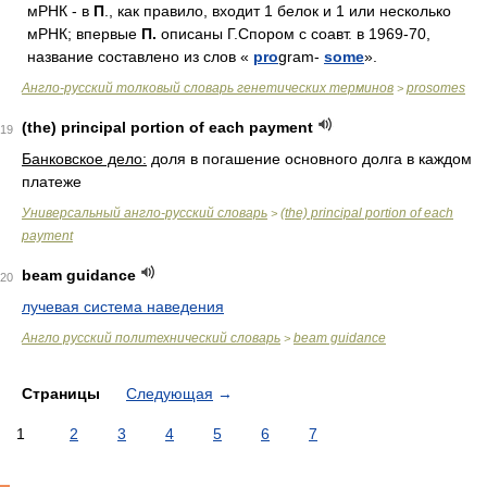
мРНК - в
П
., как правило, входит 1 белок и 1 или несколько
мРНК; впервые
П.
описаны Г.Спором с соавт. в 1969-70,
название составлено из слов «
pro
gram-
some
».
Англо-русский толковый словарь генетических терминов
prosomes
>
(the) principal portion of each payment
19
Банковское дело:
доля в погашение основного долга в каждом
платеже
Универсальный англо-русский словарь
(the) principal portion of each
>
payment
beam guidance
20
лучевая система наведения
Англо русский политехнический словарь
beam guidance
>
Страницы
Следующая
→
1
2
3
4
5
6
7