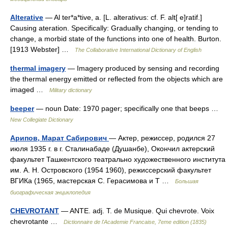
Alterative
— Al ter*a*tive, a. [L. alterativus: cf. F. alt[ e]ratif.]
Causing ateration. Specifically: Gradually changing, or tending to
change, a morbid state of the functions into one of health. Burton.
[1913 Webster] …
The Collaborative International Dictionary of English
thermal imagery
— Imagery produced by sensing and recording
the thermal energy emitted or reflected from the objects which are
imaged …
Military dictionary
beeper
— noun Date: 1970 pager; specifically one that beeps …
New Collegiate Dictionary
Арипов, Марат Сабирович
— Актер, режиссер, родился 27
июля 1935 г. в г. Сталинабаде (Душанбе), Окончил актерский
факультет Ташкентского театрально художественного института
им. А. Н. Островского (1954 1960), режиссерский факультет
ВГИКа (1965, мастерская С. Герасимова и Т …
Большая
биографическая энциклопедия
CHEVROTANT
— ANTE. adj. T. de Musique. Qui chevrote. Voix
chevrotante …
Dictionnaire de l'Academie Francaise, 7eme edition (1835)