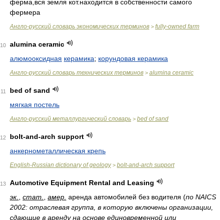
ферма,вся земля кот.находится в собственности самого
фермера
Англо-русский словарь экономических терминов
fully-owned farm
>
alumina ceramic
10
алюмооксидная
керамика
;
корундовая керамика
Англо-русский словарь технических терминов
alumina ceramic
>
bed of sand
11
мягкая постель
Англо-русский металлургический словарь
bed of sand
>
bolt-and-arch support
12
анкернометаллическая крепь
English-Russian dictionary of geology
bolt-and-arch support
>
Automotive Equipment Rental and Leasing
13
эк.
,
стат.
,
амер.
аренда автомобилей без водителя
(
по NAICS
2002: отраслевая группа, в которую включены организации,
сдающие в аренду на основе единовременной или