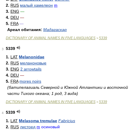
2.
RUS
малый хамелеон
m
3.
ENG
—
4.
DEU
—
5.
FRA
—
Ареал обитания:
Мадагаскар
DICTIONARY OF ANIMAL NAMES IN FIVE LANGUAGES
5339
>
5339
3
1.
LAT
Melanonidae
2.
RUS
меланоновые
3.
ENG
2 arrowtails
4.
DEU
—
5.
FRA
mores noirs
(батипелагиаль Северной и Южной Атлантики и восточной
части Тихого океана; 1 род, 3 вида)
DICTIONARY OF ANIMAL NAMES IN FIVE LANGUAGES
5339
>
5339
4
1.
LAT
Melasoma tremulae
Fabricius
2.
RUS
листоед
m
осиновый