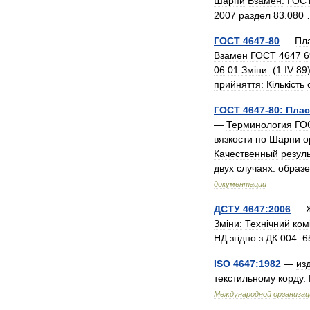
Шарпи
Взамен:
ГОС
2007
раздел
83
.
080
ГОСТ
4647
-
80
—
Пл
Взамен
ГОСТ
4647
6
06
01
Зм
і
ни:
(
1
IV
89
прийняття:
К
і
льк
і
сть
ГОСТ
4647
-
80:
Пла
—
Терминология
ГО
вязкости
по
Шарпи
о
Качественный
резуль
двух
случаях:
образ
документации
ДСТУ
4647:2006
—
Зм
і
ни:
Техн
і
чний
ком
НД
зг
і
дно
з
ДК
004:
6
ISO
4647:1982
—
из
текстильному
корду
.
Международной
организац