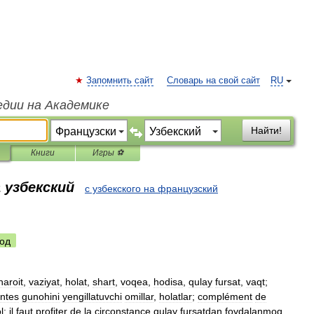
Запомнить сайт
Словарь на свой сайт
RU
едии на Академике
Найти!
Книги
Игры ⚽
 узбекский
с узбекского на французский
од
haroit
,
vaziyat
,
holat
,
shart
,
voqea
,
hodisa
,
qulay
fursat
,
vaqt
;
ntes
gunohini
yengillatuvchi
omillar
,
holatlar
;
complément
de
l
;
il
faut
profiter
de
la
circonstance
qulay
fursatdan
foydalanmoq