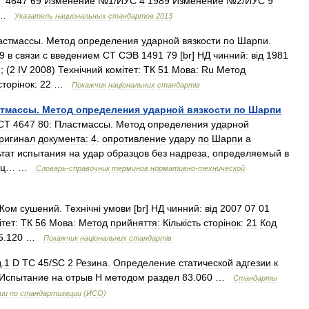
Т
4647
69
Изменение
№
1
/
ИУС
4
1989
Изменение
№
2
/
ИУС
9
…
Указатель
национальных
стандартов
2013
астмассы
.
Метод
определения
ударной
вязкости
по
Шарпи
.
9
в
связи
с
введением
СТ
СЭВ
1491
79
[
br
]
НД
чинний:
в
і
д
1981
); (
2
IV
2008
)
Техн
і
чний
ком
і
тет:
ТК
51
Мова:
Ru
Метод
стор
і
нок:
22
…
Покажчик
нац
і
ональних
стандарт
і
в
стмассы
.
Метод
определения
ударной
вязкости
по
Шарпи
СТ
4647
80:
Пластмассы
.
Метод
определения
ударной
ригинал
документа:
4
.
опротивление
удару
по
Шарпи
a
тат
испытания
на
удар
образцов
без
надреза
,
определяемый
в
ец
… …
Словарь
-
справочник
терминов
нормативно
-
технической
Жом
сушений
.
Техн
і
чн
і
умови
[
br
]
НД
чинний:
в
і
д
2007
07
01
і
тет:
ТК
56
Мова:
Метод
прийняття:
К
і
льк
і
сть
стор
і
нок:
21
Код
5
.
120
…
Покажчик
нац
і
ональних
стандарт
і
в
д
.
1
D
TC
45
/
SC
2
Резина
.
Определение
статической
адгезии
к
Испытание
на
отрыв
Н
методом
раздел
83
.
060
…
Стандарты
ии
по
стандартизации
(
ИСО
)