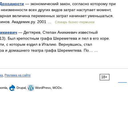
Доходности
—
экономический
закон
,
согласно
которому
при
неизменности
всех
других
видов
затрат
наступает
момент
,
арная
величина
переменных
затрат
начинает
уменьшаться
.
минов
.
Академик
.
ру
.
2001
…
Словарь
бизнес
-
терминов
никиевич
—
Дегтярев
,
Степан
Аникиевич
известный
13
).
Был
крепостным
графа
Шереметева
и
пел
в
его
хоре
.
ти
,
с
которым
ездил
в
Италию
.
Вернувшись
,
стал
ра
и
домашнего
театра
графа
Шереметева
.
По
… …
ка
,
Реклама на сайте
18+
omla,
Drupal,
WordPress, MODx.