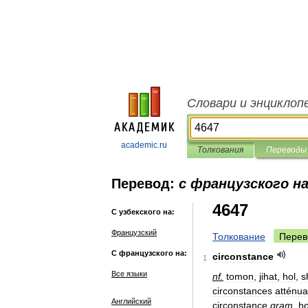
Словари и энциклоп
academic.ru
Толкования
Переводы
Перевод:
с французского на
4647
С узбекского на:
Французский
Толкование
Перев
С французского на:
circonstance
1
Все языки
nf
.
tomon
,
jihat
,
hol
,
s
circonstances
atténua
Английский
circonstance
gram
.
ho