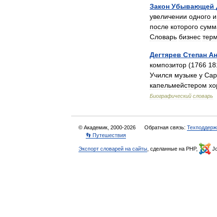
Закон
Убывающей
увеличении
одного
и
после
которого
сумм
Словарь
бизнес
тер
Дегтярев
Степан
А
композитор
(
1766
18
Учился
музыке
у
Сар
капельмейстером
хо
Биографический
словарь
© Академик, 2000-2026
Обратная связь:
Техподдерж
👣 Путешествия
Экспорт словарей на сайты
, сделанные на PHP,
Jo