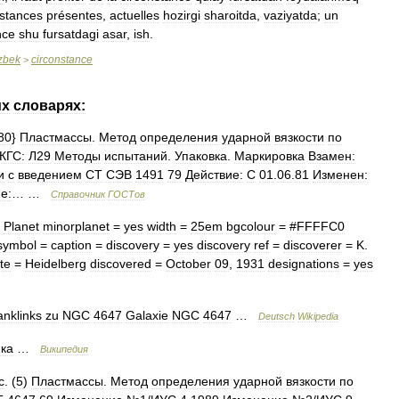
nstances
présentes
,
actuelles
hozirgi
sharoitda
,
vaziyatda
;
un
nce
shu
fursatdagi
asar
,
ish
.
zbek
circonstance
>
их
словарях:
80
}
Пластмассы
.
Метод
определения
ударной
вязкости
по
КГС:
Л29
Методы
испытаний
.
Упаковка
.
Маркировка
Взамен:
и
с
введением
СТ
СЭВ
1491
79
Действие:
С
01
.
06
.
81
Изменен:
е:
… …
Справочник
ГОСТов
Planet
minorplanet
=
yes
width
=
25em
bgcolour
= #
FFFFC0
symbol
=
caption
=
discovery
=
yes
discovery
ref
=
discoverer
=
K
.
ite
=
Heidelberg
discovered
=
October
09
,
1931
designations
=
yes
nklinks
zu
NGC
4647
Galaxie
NGC
4647
…
Deutsch
Wikipedia
ика
…
Википедия
с
. (
5
)
Пластмассы
.
Метод
определения
ударной
вязкости
по