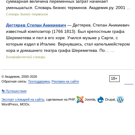
суммарная величина переменных затрат начинает
уменьшаться. Словарь бизнес терминов. Академик.ру. 2001 …
Словарь бизнес-терминов
Дегтярев Степан Аникиевич
— Дегтярев, Степан Аникиевич
известный композитор (1766 1813). Был крепостным графа
Шереметева и пел в его хоре. Учился музыке у Сарти, с
которым ездил в Италию. Вернувшись, стал капельмейстером
хора и домашнего театра графа Шереметева. По… …
Биографический словарь
© Академик, 2000-2026
18+
Обратная связь:
Техподдержка
,
Реклама на сайте
👣 Путешествия
Экспорт словарей на сайты
, сделанные на PHP,
Joomla,
Drupal,
WordPress, MODx.