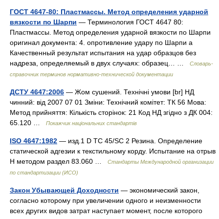
ГОСТ 4647-80: Пластмассы. Метод определения ударной
вязкости по Шарпи
— Терминология ГОСТ 4647 80:
Пластмассы. Метод определения ударной вязкости по Шарпи
оригинал документа: 4. опротивление удару по Шарпи a
Качественный результат испытания на удар образцов без
надреза, определяемый в двух случаях: образец… …
Словарь-
справочник терминов нормативно-технической документации
ДСТУ 4647:2006
— Жом сушений. Технічні умови [br] НД
чинний: від 2007 07 01 Зміни: Технічний комітет: ТК 56 Мова:
Метод прийняття: Кількість сторінок: 21 Код НД згідно з ДК 004:
65.120 …
Покажчик національних стандартів
ISO 4647:1982
— изд.1 D TC 45/SC 2 Резина. Определение
статической адгезии к текстильному корду. Испытание на отрыв
Н методом раздел 83.060 …
Стандарты Международной организации
по стандартизации (ИСО)
Закон Убывающей Доходности
— экономический закон,
согласно которому при увеличении одного и неизменности
всех других видов затрат наступает момент, после которого