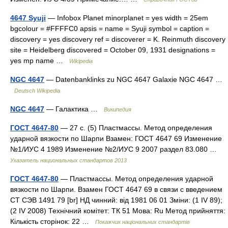
4647 Syuji
— Infobox Planet minorplanet = yes width = 25em
bgcolour = #FFFFC0 apsis = name = Syuji symbol = caption =
discovery = yes discovery ref = discoverer = K. Reinmuth discovery
site = Heidelberg discovered = October 09, 1931 designations =
yes mp name …
Wikipedia
NGC 4647
— Datenbanklinks zu NGC 4647 Galaxie NGC 4647 …
Deutsch Wikipedia
NGC 4647
— Галактика …
Википедия
ГОСТ 4647-80
— 27 с. (5) Пластмассы. Метод определения
ударной вязкости по Шарпи Взамен: ГОСТ 4647 69 Изменение
№1/ИУС 4 1989 Изменение №2/ИУС 9 2007 раздел 83.080 …
Указатель национальных стандартов 2013
ГОСТ 4647-80
— Пластмассы. Метод определения ударной
вязкости по Шарпи. Взамен ГОСТ 4647 69 в связи с введением
СТ СЭВ 1491 79 [br] НД чинний: від 1981 06 01 Зміни: (1 IV 89);
(2 IV 2008) Технічний комітет: ТК 51 Мова: Ru Метод прийняття:
Кількість сторінок: 22 …
Покажчик національних стандартів