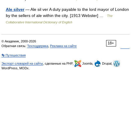
Ale silver
— Ale sil ver A duty payable to the lord mayor of London
by the sellers of ale within the city. [1913 Webster] …
The
Collaborative International Dictionary of English
© Академик, 2000-2026
18+
Обратная связь:
Техподдержка
,
Реклама на сайте
👣 Путешествия
Экспорт словарей на сайты
, сделанные на PHP,
Joomla,
Drupal,
WordPress, MODx.