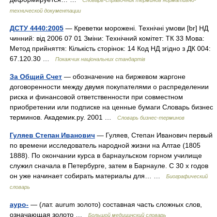
Словарь-справочник терминов нормативно-
технической документации
ДСТУ 4440:2005
— Креветки морожені. Технічні умови [br] НД
чинний: від 2006 07 01 Зміни: Технічний комітет: ТК 33 Мова:
Метод прийняття: Кількість сторінок: 14 Код НД згідно з ДК 004:
67.120.30 …
Покажчик національних стандартів
За Общий Счет
— обозначение на биржевом жаргоне
договоренности между двумя покупателями о распределении
риска и финансовой ответственности при совместном
приобретении или подписке на ценные бумаги Словарь бизнес
терминов. Академик.ру. 2001 …
Словарь бизнес-терминов
Гуляев Степан Иванович
— Гуляев, Степан Иванович первый
по времени исследователь народной жизни на Алтае (1805
1888). По окончании курса в барнаульском горном училище
служил сначала в Петербурге, затем в Барнауле. С 30 х годов
он уже начинает собирать материалы для… …
Биографический
словарь
ауро-
— (лат. aurum золото) составная часть сложных слов,
означающая золото …
Большой медицинский словарь