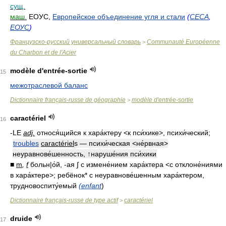
сущ.
маш.
ЕОУС,
Европейское объединение угля и стали
(
CECA
,
ЕОУС
)
Французско-русский универсальный словарь
Communauté Européenne
>
du Charbon et de l'Acier
modèle d'entrée-sortie
15
межотраслевой баланс
Dictionnaire français-russe de géographie
modèle d'entrée-sortie
>
caractériel
16
-LE
adj.
относя́щийся к хара́ктеру <к пси́хике>, психи́ческий;
troubles
caractériel
s — психи́ческая <не́рвная>
неуравнове́шенность, ↑наруше́ния пси́хики
■
m
,
f
больн|о́й, -ая ∫ с измене́нием хара́ктера <с отклоне́ниями
в хара́ктере>; ребёнок* с неуравнове́шенным хара́ктером,
трудновоспиту́емый
(enfant
)
Dictionnaire français-russe de type actif
caractériel
>
druide
17