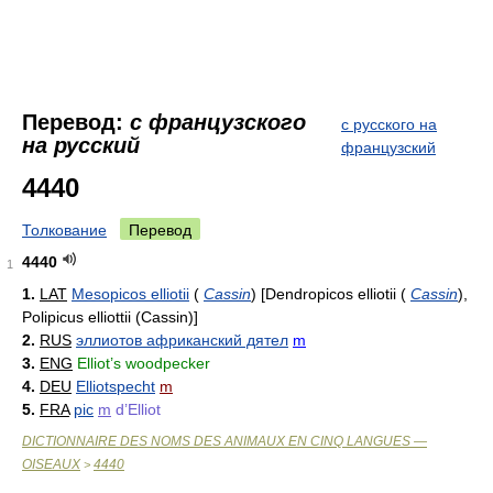
Перевод:
с французского
с русского на
на русский
французский
4440
Толкование
Перевод
4440
1
1.
LAT
Mesopicos elliotii
(
Cassin
)
[Dendropicos elliotii
(
Cassin
)
,
Polipicus elliottii (Cassin)]
2.
RUS
эллиотов африканский дятел
m
3.
ENG
Elliot’s woodpecker
4.
DEU
Elliotspecht
m
5.
FRA
pic
m
d’Elliot
DICTIONNAIRE DES NOMS DES ANIMAUX EN CINQ LANGUES —
OISEAUX
4440
>