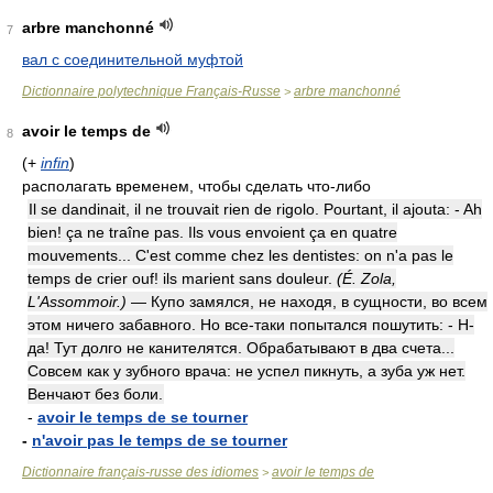
arbre manchonné
7
вал с соединительной муфтой
Dictionnaire polytechnique Français-Russe
arbre manchonné
>
avoir le temps de
8
(+
infin
)
располагать временем, чтобы сделать что-либо
Il se dandinait, il ne trouvait rien de rigolo. Pourtant, il ajouta: - Ah
bien! ça ne traîne pas. Ils vous envoient ça en quatre
mouvements... C'est comme chez les dentistes: on n'a pas le
temps de crier ouf! ils marient sans douleur.
(É. Zola,
L'Assommoir.)
— Купо замялся, не находя, в сущности, во всем
этом ничего забавного. Но все-таки попытался пошутить: - Н-
да! Тут долго не канителятся. Обрабатывают в два счета...
Совсем как у зубного врача: не успел пикнуть, а зуба уж нет.
Венчают без боли.
-
avoir le temps de se tourner
-
n'avoir pas le temps de se tourner
Dictionnaire français-russe des idiomes
avoir le temps de
>