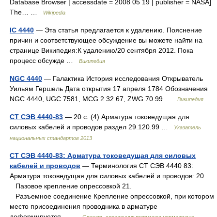
Database Browser | accessdate = 2008 05 19 | publisher = NASA]
The… …
Wikipedia
IC 4440
— Эта статья предлагается к удалению. Пояснение
причин и соответствующее обсуждение вы можете найти на
странице Википедия:К удалению/20 сентября 2012. Пока
процесс обсужде …
Википедия
NGC 4440
— Галактика История исследования Открыватель
Уильям Гершель Дата открытия 17 апреля 1784 Обозначения
NGC 4440, UGC 7581, MCG 2 32 67, ZWG 70.99 …
Википедия
СТ СЭВ 4440-83
— 20 с. (4) Арматура токоведущая для
силовых кабелей и проводов раздел 29.120.99 …
Указатель
национальных стандартов 2013
СТ СЭВ 4440-83: Арматура токоведущая для силовых
кабелей и проводов
— Терминология СТ СЭВ 4440 83:
Арматура токоведущая для силовых кабелей и проводов: 20.
Пазовое крепление опрессовкой 21.
Разъемное соединение Крепление опрессовкой, при котором
место присоединения проводника в арматуре
деформируется… …