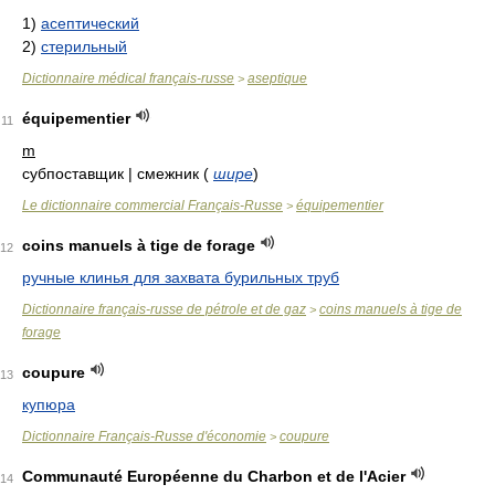
1)
асептический
2)
стерильный
Dictionnaire médical français-russe
aseptique
>
équipementier
11
m
субпоставщик | смежник
(
шире
)
Le dictionnaire commercial Français-Russe
équipementier
>
coins manuels à tige de forage
12
ручные клинья для захвата бурильных труб
Dictionnaire français-russe de pétrole et de gaz
coins manuels à tige de
>
forage
coupure
13
купюра
Dictionnaire Français-Russe d'économie
coupure
>
Communauté Européenne du Charbon et de l'Acier
14