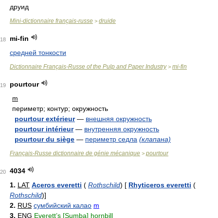
друид
Mini-dictionnaire français-russe
druide
>
mi-fin
18
средней тонкости
Dictionnaire Français-Russe of the Pulp and Paper Industry
mi-fin
>
pourtour
19
m
периметр; контур; окружность
pourtour extérieur
—
внешняя окружность
pourtour intérieur
—
внутренняя окружность
pourtour du siège
—
периметр седла
(клапана)
Français-Russe dictionnaire de génie mécanique
pourtour
>
4034
20
1.
LAT
Aceros everetti
(
Rothschild
)
[
Rhyticeros everetti
(
Rothschild
)
]
2.
RUS
сумбийский калао
m
3.
ENG
Everett’s [Sumba] hornbill