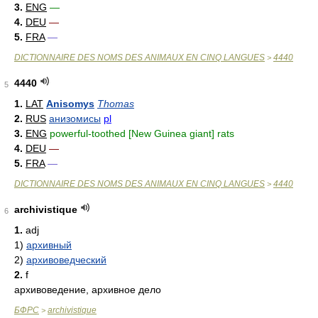
3.
ENG
—
4.
DEU
—
5.
FRA
—
DICTIONNAIRE DES NOMS DES ANIMAUX EN CINQ LANGUES
4440
>
4440
5
1.
LAT
Anisomys
Thomas
2.
RUS
анизомисы
pl
3.
ENG
powerful-toothed [New Guinea giant] rats
4.
DEU
—
5.
FRA
—
DICTIONNAIRE DES NOMS DES ANIMAUX EN CINQ LANGUES
4440
>
archivistique
6
1.
adj
1)
архивный
2)
архивоведческий
2.
f
архивоведение, архивное дело
БФРС
archivistique
>