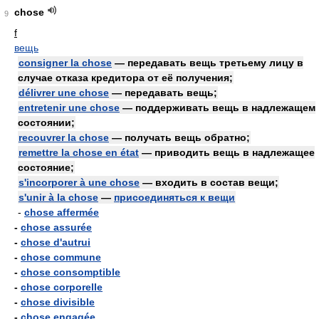
chose
9
f
вещь
consigner la chose
— передавать вещь третьему лицу в
случае отказа кредитора от её получения;
délivrer une chose
— передавать вещь;
entretenir une chose
— поддерживать вещь в надлежащем
состоянии;
recouvrer la chose
— получать вещь обратно;
remettre la chose en état
— приводить вещь в надлежащее
состояние;
s'incorporer à une chose
— входить в состав вещи;
s'unir à la chose
—
присоединяться к вещи
-
chose affermée
-
chose assurée
-
chose d'autrui
-
chose commune
-
chose consomptible
-
chose corporelle
-
chose divisible
-
chose engagée