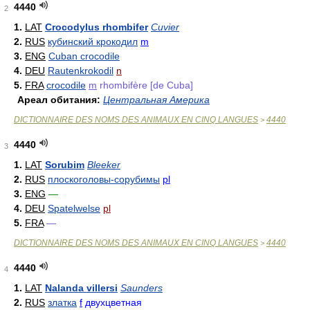
4440
2
1.
LAT
Crocodylus rhombifer
Cuvier
2.
RUS
кубинский крокодил
m
3.
ENG
Cuban crocodile
4.
DEU
Rautenkrokodil
n
5.
FRA
crocodile
m
rhombifère [de Cuba]
Ареал обитания:
Центральная Америка
DICTIONNAIRE DES NOMS DES ANIMAUX EN CINQ LANGUES
4440
>
4440
3
1.
LAT
Sorubim
Bleeker
2.
RUS
плоскоголовы-сорубимы
pl
3.
ENG
—
4.
DEU
Spatelwelse
pl
5.
FRA
—
DICTIONNAIRE DES NOMS DES ANIMAUX EN CINQ LANGUES
4440
>
4440
4
1.
LAT
Nalanda villersi
Saunders
2.
RUS
златка
f
двухцветная