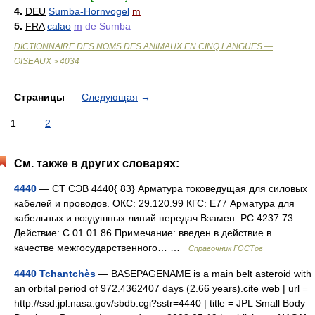
4.
DEU
Sumba-Hornvogel
m
5.
FRA
calao
m
de Sumba
DICTIONNAIRE DES NOMS DES ANIMAUX EN CINQ LANGUES —
OISEAUX
4034
>
Страницы
Следующая
→
1
2
См. также в других словарях:
4440
— СТ СЭВ 4440{ 83} Арматура токоведущая для силовых
кабелей и проводов. ОКС: 29.120.99 КГС: Е77 Арматура для
кабельных и воздушных линий передач Взамен: РС 4237 73
Действие: С 01.01.86 Примечание: введен в действие в
качестве межгосударственного… …
Справочник ГОСТов
4440 Tchantchès
— BASEPAGENAME is a main belt asteroid with
an orbital period of 972.4362407 days (2.66 years).cite web | url =
http://ssd.jpl.nasa.gov/sbdb.cgi?sstr=4440 | title = JPL Small Body