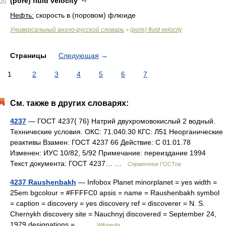
(pore) fluid velocity
20
Нефть:
скорость в (поровом) флюиде
Универсальный англо-русский словарь
(pore) fluid velocity
>
Страницы
Следующая
→
1
2
3
4
5
6
7
См. также в других словарях:
4237
— ГОСТ 4237{ 76} Натрий двухромовокислый 2 водный.
Технические условия. ОКС: 71.040.30 КГС: Л51 Неорганические
реактивы Взамен: ГОСТ 4237 66 Действие: С 01.01.78
Изменен: ИУС 10/82, 5/92 Примечание: переиздание 1994
Текст документа: ГОСТ 4237… …
Справочник ГОСТов
4237 Raushenbakh
— Infobox Planet minorplanet = yes width =
25em bgcolour = #FFFFC0 apsis = name = Raushenbakh symbol
= caption = discovery = yes discovery ref = discoverer = N. S.
Chernykh discovery site = Nauchnyj discovered = September 24,
1979 designations =… …
Wikipedia