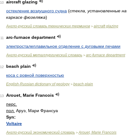
aircraft glazing
10
остекление воздушного судна
(
стекла, установленные на
каркасе фюзеляжа
)
Англо-русский словарь технических терминов
aircraft glazing
>
arc-furnace department
11
электросталеплавильное отделение с дуговыми печами
Англо-русский металлургический словарь
arc-furnace department
>
beach plain
12
коса с ровной поверхностью
English-Russian dictionary of geology
beach plain
>
Arouet, Marie Francois
13
перс.
пол.
Аруэ, Мари Франсуа
Syn:
Voltaire
Англо-русский экономический словарь
Arouet, Marie Francois
>