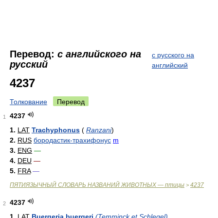
Перевод:
с английского на
с русского на
русский
английский
4237
Толкование
Перевод
4237
1
1.
LAT
Trachyphonus
(
Ranzani
)
2.
RUS
бородастик-трахифонус
m
3.
ENG
—
4.
DEU
—
5.
FRA
—
ПЯТИЯЗЫЧНЫЙ СЛОВАРЬ НАЗВАНИЙ ЖИВОТНЫХ — птицы
4237
>
4237
2
1.
LAT
Buergeria buergeri
(Temminck et Schlegel)