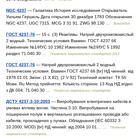
NGC 4237
— Галактика История исследования Открыватель
Уильям Гершель Дата открытия 30 декабря 1783 Обозначения
NGC 4237, UGC 7315, MCG 3 31 91, ZWG 98.130 …
Википедия
ГОСТ 4237-76
— 15 с. (3) Реактивы. Натрий двухромовокислый
2 водный. Технические условия Взамен: ГОСТ 4237 66
Изменение №1/ИУС 10 1982 Изменение №2/ИУС 5 1992
раздел 71.040.30 …
Указатель национальных стандартов 2013
ГОСТ 4237-76
— Натрий двухромовокислый 2 водный.
Технические условия. Взамен ГОСТ 4237 66 [br] НД чинний: від
1978 01 01 Зміни: (1 X 82); (2 V 92) Технічний комітет: ТК 55
Мова: Ru Метод прийняття: Кількість сторінок: 13 Код НД згідно
з ДК 004: 71.040.30 …
Покажчик національних стандартів
ДСТУ 4237-3-10:2003
— Випробування електричних кабелів в
умовах впливу вогню. Частина 3 10. Випробування на
поширення полум я вертикально розташованих проводів або
кабелів, прокладених у пучках. Обладнання (IEC 60332 3
10:2000, MOD) [br] НД чинний: від 2004 10 01… …
Покажчик
національних стандартів