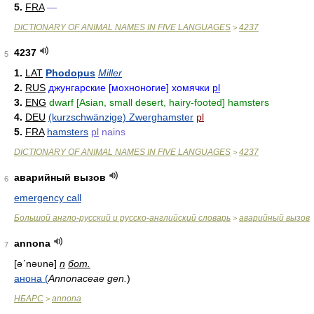
5.
FRA
—
DICTIONARY OF ANIMAL NAMES IN FIVE LANGUAGES
4237
>
4237
5
1.
LAT
Phodopus
Miller
2.
RUS
джунгарские [мохноногие] хомячки
pl
3.
ENG
dwarf [Asian, small desert, hairy-footed] hamsters
4.
DEU
(kurzschwänzige) Zwerghamster
pl
5.
FRA
hamsters
pl
nains
DICTIONARY OF ANIMAL NAMES IN FIVE LANGUAGES
4237
>
аварийный вызов
6
emergency call
Большой англо-русский и русско-английский словарь
аварийный вызов
>
annona
7
[əʹnəʋnə]
n
бот.
анона (
Annonaceae gen.
)
НБАРС
annona
>