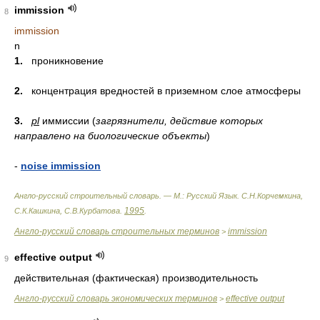
immission
8
immission
n
1.
проникновение
2.
концентрация вредностей в приземном слое атмосферы
3.
pl
иммиссии (
загрязнители, действие которых
направлено на биологические объекты
)
-
noise immission
Англо-русский строительный словарь. — М.: Русский Язык
.
С.Н.Корчемкина,
1995
С.К.Кашкина, С.В.Курбатова
.
.
Англо-русский словарь строительных терминов
immission
>
effective output
9
действительная (фактическая) производительность
Англо-русский словарь экономических терминов
effective output
>