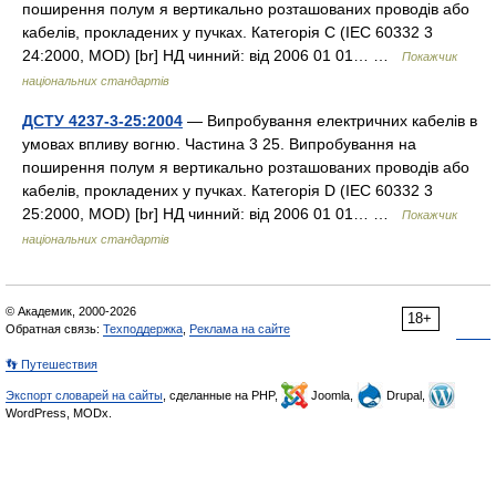
поширення полум я вертикально розташованих проводів або
кабелів, прокладених у пучках. Категорія С (IEC 60332 3
24:2000, MOD) [br] НД чинний: від 2006 01 01… …
Покажчик
національних стандартів
ДСТУ 4237-3-25:2004
— Випробування електричних кабелів в
умовах впливу вогню. Частина 3 25. Випробування на
поширення полум я вертикально розташованих проводів або
кабелів, прокладених у пучках. Категорія D (IEC 60332 3
25:2000, MOD) [br] НД чинний: від 2006 01 01… …
Покажчик
національних стандартів
© Академик, 2000-2026
18+
Обратная связь:
Техподдержка
,
Реклама на сайте
👣 Путешествия
Экспорт словарей на сайты
, сделанные на PHP,
Joomla,
Drupal,
WordPress, MODx.