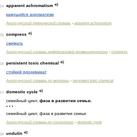
apparent achromatism
14
кажущийся ахроматизм
Англо-русский технический словарь
apparent achromatism
>
compress
15
сжимать
Англо-русский словарь нефтегазовой промышленности
compress
>
persistent toxic chemical
16
стойкий ядохимикат
Англо-русский словарь по экологии
persistent toxic chemical
>
domestic cycle
17
семейный цикл;
фаза в развитии семьи.
* * *
семейный цикл; фаза в развитии семьи.
Англо-русский словарь по социологии
domestic cycle
>
undulin
18