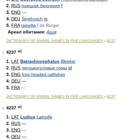
2.
RUS
поющая бюргерия
f
3.
ENG
—
4.
DEU
Singfrosch
m
5.
FRA
rainette
f
de Bürger
Ареал обитания:
Азия
DICTIONARY OF ANIMAL NAMES IN FIVE LANGUAGES
4237
>
4237
3
1.
LAT
Batrachocephalus
Bleeker
2.
RUS
лягушкоголовые сомы
pl
3.
ENG
frog-headed catfishes
4.
DEU
—
5.
FRA
—
DICTIONARY OF ANIMAL NAMES IN FIVE LANGUAGES
4237
>
4237
4
1.
LAT
Ludius
Latreille
2.
RUS
—
3.
ENG
—
4.
DEU
—