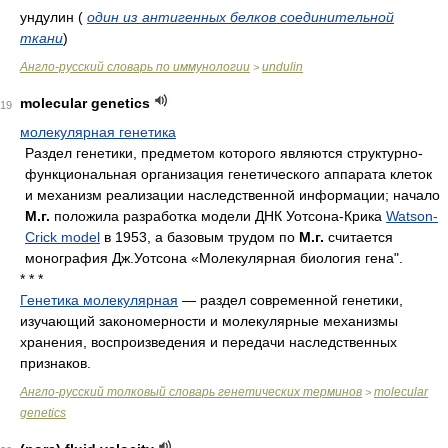
ундулин
(
один из антигенных белков соединительной
ткани
)
Англо-русский словарь по иммунологии
undulin
>
molecular genetics
19
молекулярная генетика
Раздел генетики, предметом которого являются структурно-
функциональная организация генетического аппарата клеток
и механизм реализации наследственной информации; начало
М.г.
положила разработка модели ДНК Уотсона-Крика
Watson-
Crick model
в 1953, а базовым трудом по
М.г.
считается
монография Дж.Уотсона «Молекулярная биология гена".
* * *
Генетика молекулярная
— раздел современной генетики,
изучающий закономерности и молекулярные механизмы
хранения, воспроизведения и передачи наследственных
признаков.
Англо-русский толковый словарь генетических терминов
molecular
>
genetics